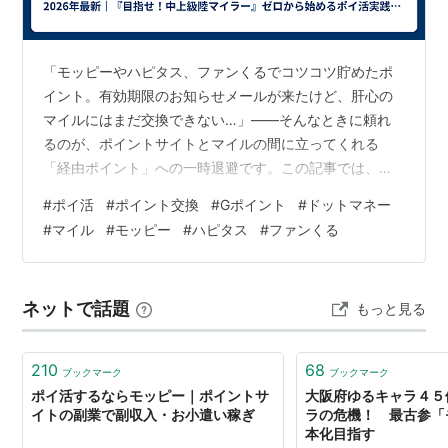
アニメ「IS（インフィニット・ストラトス）」の登場人
物、篠ノ之箒が元ネタ。その名前から「モップ」という
「モッピーやハピタス、ファンくるでコツコツ貯めたポ
蔑称で呼ばれ、デフォルメ化した絵のAAが作られるよ
イント。有効期限のお知らせメールが来たけど、肝心の
うになったが、当初は「地面に埋まっている」AAだっ
マイルにはまだ交換できない…」——そんなときに頼れ
たものに、やる夫の体を組み合わせたことでモッピーと
るのが、ポイントサイトとマイルの間に立ってくれる
「経由ポイント」への一時退避です。この記事では、退
なった。
避先の候補になるGポイント・PeX・ドットマネー・デジ
#
ポイ活
#
ポイント交換
#
Gポイント
#
ドットマネー
「知ってるよ」というしゃべり方は、アニメ『あの日見
タルウォレットの4サービスを、有効期限・手数料・マイ
#
マイル
#
モッピー
#
ハピタス
#
ファンくる
た花の名前を僕達はまだ知らない。』に登場する本間芽
ルとの相性で徹底比較します。※ 前提知識として A-5：
マイルとは？飛行機に乗らずに貯める「陸マイラー」の
衣子（めんま）のパクリである。
基本 も合わせてご確認ください。 🔄 筆者（しほん）
ネットで話題
もっと見る
モッピーの画像投稿作品の検索 [pixiv]
は、ファンくるのポイントを基本的にPeXへ退避させて
います。理由はシンプルで、PeXは「…
210
68
ブックマーク
ブックマーク
ポイ活するならモッピー｜ポイントサ
大阪府ゆるキャラ４５
イトの副業で副収入・お小遣い稼ぎ
ラの危機！ 最古参「
本化目指す