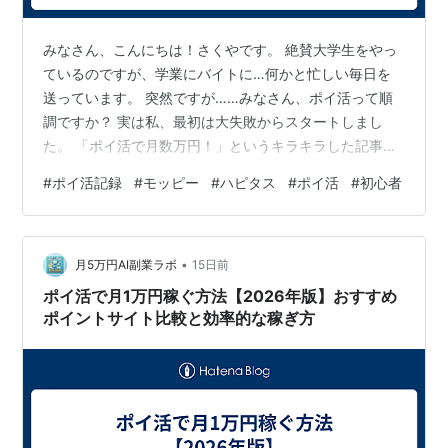
みなさん、こんにちは！さくやです。 絶賛大学生をやっ
ているのですが、学業にバイトに…何かと忙しい毎日を
送っています。 突然ですが……みなさん、ポイ活って順
調ですか？ 実は私、最初は大失敗からスタートしまし
た。 「ポイ活で月数万円！」というキラキラした記事に
憧れて、片っ端からサイトに登録したものの…… メール
#
ポイ活記録
#
モッピー
#
ハピタス
#
ポイ活
#
初心者
マガジンが毎日100通くらい届いて大学の連絡メールが埋
もれる 案件の条件をちゃんと読んでいなくて、ポイント
が反映されない 課題に追われているうちに期限が切れ
•
て、せっかく貯めたポイントを失効させる ……という、
月5万円AI副業ラボ
15日前
ポイ活あるあるのフルコースを叩きだしていたんです。
ポイ活で月1万円稼ぐ方法【2026年版】おすすめ
笑 「私には向いてないのかな〜」と…
ポイントサイト比較と効率的な稼ぎ方