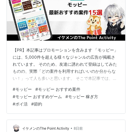
【PR】本記事はプロモーションを含みます 「モッピー」
には、5,000件を超える様々なジャンルの広告が掲載さ
れています。 そのため、友達に誘われて登録はしてみた
ものの、実際「どの案件を利用すればいいのか分からな
い！」って人も多いと思います。 そこで本記事では、筆
者厳選のモッピー最新おすすめ案件をまとめました。 こ
#
モッピー
#
モッピー おすすめ案件
の記事で紹介している案件 ポイ活初心者でも気軽に取り
#
モッピー おすすめゲーム
#
モッピー 稼ぎ方
組める簡単案件 中学生や高校生にもおすすめな無料案件
#
ポイ活
#
節約
ポイ活ゲームおすすめ案件 タイパ抜群のお手軽アプリ案
件 ガッツリ稼げる高還元案件 比較的利用しやすいものを
中心にピックアップしているので、ぜひ参考にしてくだ
さい。 モッピーの登録が…
•
イケメンのThe Point Activity
8日前