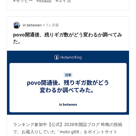
#
モッピー
#
顔認証
#
ポイ活
最大2,500円分／ かんたん1分！無料ではじめる ▼アプ
リからの登録はこちら モッピー公式 -ポイ活アプリ 開発
元:Ceres Inc. 無料 posted withアプリーチ アプリ用紹介
•
コード【hVpQe11a】 モッピーの顔認証とは 顔認証をし
in between
1ヶ月前
ないとどうなる？ 顔認証の安全性は？ 顔認…
povo開通後、残りギガ数がどう変わるか調べてみ
た。
ランキング参加中【公式】2026年開設ブログ 昨晩の投稿
で、お蔵入りしていた「moto g66」をポイントサイト