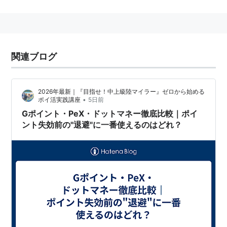
をする。
　　 　 　 ハヽ／::::ヽ.ヘ===ァ

　　 　 　 {::{/≧=＝=≦V:/

　　 　 　 >:´:::::::::::::::::::::::::｀ヽ、

関連ブログ
　　　 γ:::::::::::::::::::::::::::::::::::::::::ヽ

　 _
／/::::::::::::::::::::::::::::::::::::::::::::::
2026年最新｜『目指せ！中上級陸マイラー』ゼロから始める
ハ　　　　　　モッピー知ってるよ

•
ポイ活実践講座
5日前
.　| ll ! :::::::l::::::/|ハ::::::::∧::::i 
Gポイント・PeX・ドットマネー徹底比較｜ポイ
:::::::i　　　　　このAAはLv1でも使えるって事

ント失効前の"退避"に一番使えるのはどれ？
　 、ヾ|:::::::::|:::/｀ト-:::::/ _,X:j:::/:::l

　　 ヾ:::::::::|≧ｚ　!Ｖ　ｚ≦　/::::/

　　　 ∧::::ト “　 　 　 　 “ ノ:::/!

　 　 /::::（＼　　 ー'　 　/￣）　 |

　　　 　 |　｀`ー――‐''|　　ヽ、.|

　　　　　 ゝ　ノ　　　　 ヽ　 ノ　|

￣￣￣￣￣￣￣￣￣￣￣￣￣￣￣￣￣￣
発祥