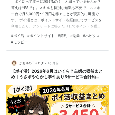
「ポイ活って本当に稼げるの？」と思っていませんか？
答えはYESです。スキルも特別な知識も不要で、スマホ
一台で月5,000円〜1万円を稼ぐことが現実的に可能で
す。 ポイ活とは、ポイントサイトを経由してサービスを
利用したり、アンケートに答えたりしてポイントを獲得
し、それを現金・ギフト券に交換する活動です。 この記
#
ポイ活
#
ポイントサイト
#
節約
#
副業
#
ハピタス
事でわかること 2026年おすすめポイントサイト5社の比
#
モッピー
較 月1万円を達成する効率的なポイントの稼ぎ方 ポイ活
初心者が最初にやるべきこと ポイントの賢い交換・使い
方 おすすめポイントサイト比較表【2026年版】 サイト
名 会員数 案件数 特徴 おすすめ度 ハピタス 1,400万人 多
•
かおりの日々ログ
1ヶ月前
数 …
【ポイ活】2026年6月はいくら？主婦の収益まと
め｜うさポやらかし事件あり5サービス合計約
3,450円