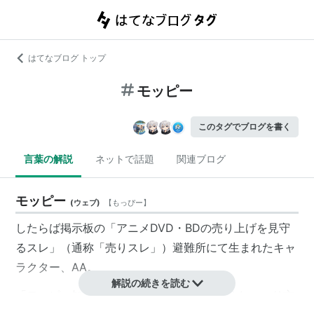
はてなブログ トップ
モッピー
このタグでブログを書く
言葉の解説
ネットで話題
関連ブログ
モッピー
(
ウェブ
)
【
もっぴー
】
したらば掲示板の「アニメDVD・BDの売り上げを見守
るスレ」（通称「売りスレ」）避難所にて生まれたキャ
ラクター、AA。
解説の続きを読む
「モッピー知ってるよ。○○って事」というしゃべり方