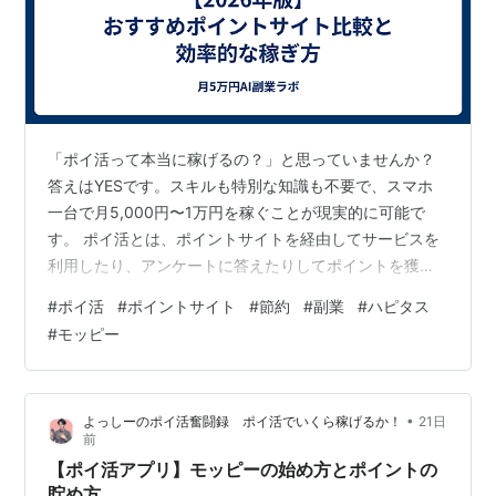
「ポイ活って本当に稼げるの？」と思っていませんか？
答えはYESです。スキルも特別な知識も不要で、スマホ
一台で月5,000円〜1万円を稼ぐことが現実的に可能で
す。 ポイ活とは、ポイントサイトを経由してサービスを
利用したり、アンケートに答えたりしてポイントを獲得
し、それを現金・ギフト券に交換する活動です。 この記
#
ポイ活
#
ポイントサイト
#
節約
#
副業
#
ハピタス
事でわかること 2026年おすすめポイントサイト5社の比
#
モッピー
較 月1万円を達成する効率的なポイントの稼ぎ方 ポイ活
初心者が最初にやるべきこと ポイントの賢い交換・使い
方 おすすめポイントサイト比較表【2026年版】 サイト
•
よっしーのポイ活奮闘録 ポイ活でいくら稼げるか！
21日
名 会員数 案件数 特徴 おすすめ度 ハピタス 1,400万人 多
前
数 …
【ポイ活アプリ】モッピーの始め方とポイントの
貯め方