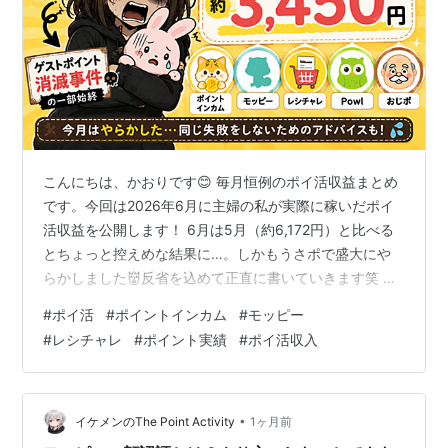
こんにちは、かおりです😊 毎月恒例のポイ活収益まとめ
です。今回は2026年6月に主婦の私が実際に稼いだポイ
活収益を公開します！ 6月は5月（約6,172円）と比べる
とちょっと控えめな結果に…。しかもうさポで盛大にや
らかしました👹反省を込めて正直に書いていきます笑 こ
の記事ではこんなことが分かります。 ✔ 2026年6月のポ
#
ポイ活
#
ポイントインカム
#
モッピー
イ活収益の合計 ✔ 各サービスの内訳と感想 ✔ うさポ×レ
#
レシチャレ
#
ポイント実績
#
ポイ活収入
シチャレ連携の落とし穴 2026年6月のポイ活収益まとめ
各サービスの内訳と感想 ポイントインカム｜約1,550円
モッピー｜約8円 レシチャレ｜約1,295円 ⭐6月も稼ぎ
頭！ 移動系アプリ3選｜塵も積もれば山となる…
•
イケメンのThe Point Activity
1ヶ月前