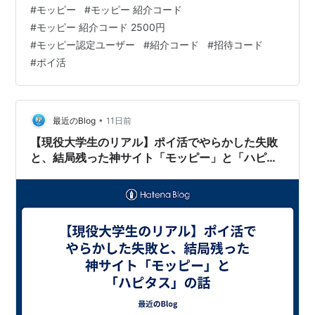
や注意事項、特典をもらうための具体的な手順を解説し
#
モッピー
#
モッピー 紹介コード
ているので参考にしてください。 今すぐ登録する場合は
#
モッピー 紹介コード 2500円
こちら ＼ここから登録で最大2,500円分ゲット／ かんた
#
モッピー認定ユーザー
#
紹介コード
#
招待コード
ん1分！無料ではじめる ▼アプリからの登録はこちら モ
#
ポイ活
ッピー公式 -ポイ活アプリ 開発元:Ceres Inc. 無料
posted withアプリーチ アプリ用紹介コー…
•
最近のBlog
11日前
【現役大学生のリアル】ポイ活でやらかした失敗
と、結局残った神サイト「モッピー」と「ハピタ
ス」の話