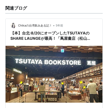
関連ブログ
•
Chikaの台湾飲みある記！
5年前
【本】台北:8/20にオープンしたTSUTAYAの
SHARE LAUNGEが最高！「蔦屋書店（松山
店）」@松山