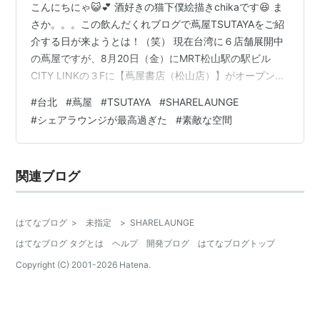
こんにちにゃ😺💕 酒好きの猫下僕絵描きchikaです😆 ま
さか。。。この飲んだくれブログで蔦屋TSUTAYAをご紹
介する日が来ようとは！（笑） 現在台湾に６店舗展開中
の蔦屋ですが、8月20日（金）にMRT松山駅の駅ビル
CITY LINKの３Fに【蔦屋書店（松山店）】がオープンし
ました！ ＊蔦屋台湾（TSUTAYA TAIWAN）の公式サイト
#
台北
#
蔦屋
#
TSUTAYA
#
SHARELAUNGE
はこちら↓ tsutaya.com.tw このブログではお酒を出すお
#
シェアラウンジが最高過ぎた
#
素敵な空間
店やお酒にまつわることしか載せていないのですが、な
んと、ここ蔦屋書店（松山店）には、日本でも大人気だ
というコワーキング・カフェラウンジ『シェアラウンジ
関連ブログ
SHARE LAUNGE』があるというで…
はてなブログ
>
未指定
>
SHARELAUNGE
はてなブログ タグとは
ヘルプ
開発ブログ
はてなブログトップ
Copyright (C) 2001-
2026
Hatena.