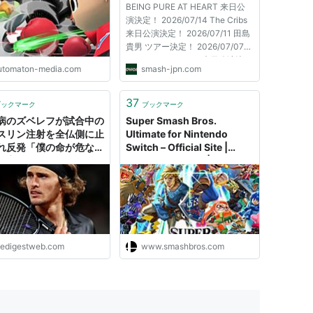
BEING PURE AT HEART 来日公
PDATE】 -
演決定！ 2026/07/14 The Cribs
OMATON
来日公演決定！ 2026/07/11 田島
貴男 ツアー決定！ 2026/07/07
SUDAN ARCHIVES 来日公演決
utomaton-media.com
smash-jpn.com
定！ 2026/07/07 maya ongaku
公演決定！ 2026/07/07 さらさ
対バンツアー決定！ 2026/06/30
37
ブックマーク
ブックマーク
Night Tempo 全国ツアー決定！
病のズベレフが試合中の
Super Smash Bros.
2026/06/30 Summer...
スリン注射を全仏側に止
Ultimate for Nintendo
れ反発「僕の命が危ない
Switch – Official Site |
『変に見える』と...」＜
Nintendo Switch |
SH＞
Nintendo
hedigestweb.com
www.smashbros.com