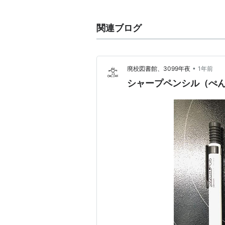
た。プロレス、総合格闘技、キック
ンとした地域密着型の団体である。2
関連ブログ
月26日である。
•
廃校図書館、3099年夜
1年前
シャープペンシル（ぺん