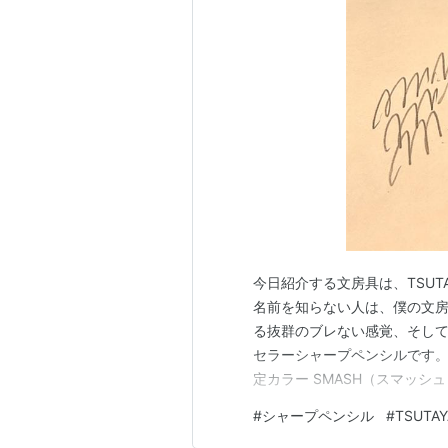
今日紹介する文房具は、TSUT
名前を知らない人は、僕の文
る抜群のブレない感覚、そし
セラーシャープペンシルです。
定カラー SMASH（スマッシ
×イエロー ブルー×ピンク ネ
#
シャープペンシル
#
TSUTAY
ファッションをイメージした