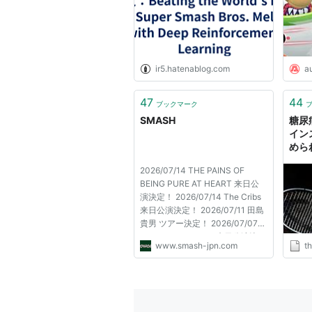
ぶ【U
AUT
ir5.hatenablog.com
a
47
44
ブックマーク
SMASH
糖尿
イン
めら
のに
2026/07/14 THE PAINS OF
SMA
BEING PURE AT HEART 来日公
演決定！ 2026/07/14 The Cribs
来日公演決定！ 2026/07/11 田島
貴男 ツアー決定！ 2026/07/07
SUDAN ARCHIVES 来日公演決
www.smash-jpn.com
t
定！ 2026/07/07 maya ongaku
公演決定！ 2026/07/07 さらさ
対バンツアー決定！ 2026/06/30
Night Tempo 全国ツアー決定！
2026/06/30 Summer...