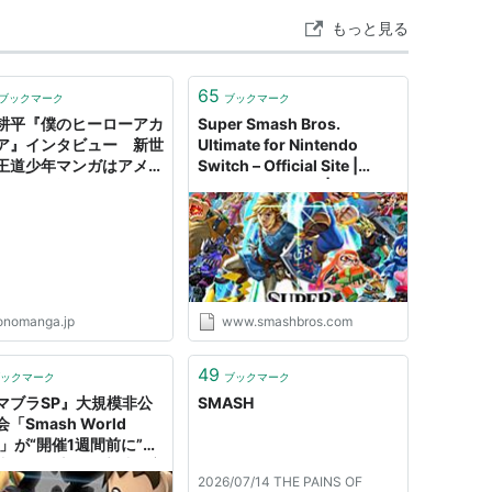
もっと見る
65
ブックマーク
ブックマーク
耕平『僕のヒーローアカ
Super Smash Bros.
ア』インタビュー 新世
Ultimate for Nintendo
王道少年マンガはアメコ
Switch – Official Site |
ーロー×学園もの！ 人気
Nintendo Switch |
（SMASH!!）の連載へ
Nintendo
編を進化させた方法と
onomanga.jp
www.smashbros.com
49
ックマーク
ブックマーク
マブラSP』大規模非公
SMASH
「Smash World
r」が“開催1週間前に”突
止。任天堂との交渉が実
2026/07/14 THE PAINS OF
かったと報告され波紋呼