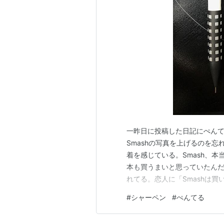
一昨日に投稿した日記にぺんて
Smashの写真を上げるのを
着を感じている。Smash、
本も買うまいと思っていたんだ
れてる。恋人に「Smashは買
豆子ちゃんカラー（鬼滅の刃コ
#
シャーペン
#
ぺんてる
また、今ももう一本欲しいなんて
を買ってしまうかもしれない。