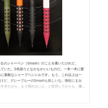
るのシャーペン（Smash）のことを書いたけれど、
忘れていた。5色揃うとなかなかいいものだ。一本一本に愛
本当に素敵なシャープペンシルです。もう、これ以上は一
けど、グレーブルーのSmashも欲しいな。物欲にまみ
いすぎたから、もう買わないよ」と宣言してからも、禰󠄀
ラボレーション）のSmashを買ってしまった。そして
思ってる。このままじゃ10本とか12本とかのSmash
自重し…