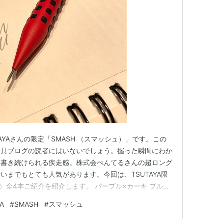
AYAさんの限定「SMASH （スマッシュ）」です。この
房具ブログの読者にはいないでしょう。握った瞬間にわか
て書き続けられる疾走感。株式会ぺんてるさんの超ロング
いまでもとても人気があります。今回は、TSUTAYA限
ュ）全4本ご紹介を紹介します。 パープル×カーキ ブルー
イビー×レッド この４パターンです。90年代ストリート
A
#
SMASH
#
スマッシュ
カラーです。とてもインパクトの強い配色で構成されたシ