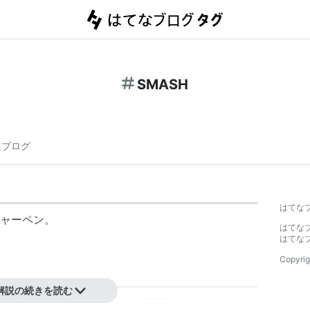
SMASH
連ブログ
はてな
ャーペン。
はてな
はてな
Copyrig
解説の続きを読む
技団体。ハッスル所属だった選手を中心に設立され