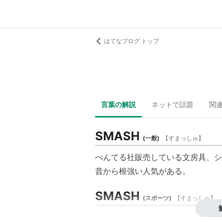
はてなブログ トップ
言葉の解説
ネットで話題
関
SMASH
(
一般
)
【
すまっしゅ
】
ぺんてる社販売している文房具、シ
昔から根強い人気がある。
SMASH
(
スポーツ
)
【
すまっしゅ
】
株式会社
スマッシュ
が運営する格闘