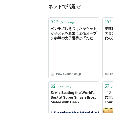
ネットで話題
326
102
ブックマーク
ベンチに叩きつけたラケット
堀越
が子どもを直撃！全仏オープ
デミ
ン参戦の女子選手が「ただた
代の
だ謝りたい」と猛省＜
ミヒ
SMASH＞（THE DIGEST）
炸裂
- Yahoo!ニュース
と短
は!?
news.yahoo.co.jp
k
62
57
ブックマーク
ブ
論文：Beating the World’s
『ス
Best at Super Smash Bros.
式大会
Melee with Deep
Tou
Reinforcement Learning -
如中
うどん記
らな