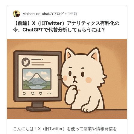
い効果 【おすすめポイント】「SocialDog （ソーシャル
•
ドッグ）」の便利な機能 【おすすめポイント】ニーズに
Maison_de_chatのブログ
1年前
あわせて選べる「…
【前編】X（旧Twitter）アナリティクス有料化の
今、ChatGPTで代替分析してもらうには？
こんにちは！X（旧Twitter）を使って副業や情報発信を