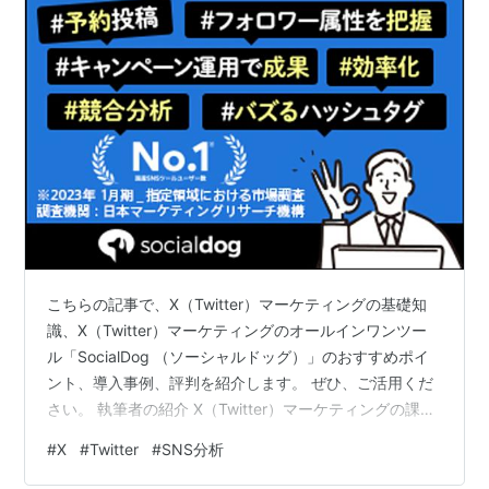
こちらの記事で、X（Twitter）マーケティングの基礎知
識、X（Twitter）マーケティングのオールインワンツー
ル「SocialDog （ソーシャルドッグ）」のおすすめポイ
ント、導入事例、評判を紹介します。 ぜひ、ご活用くだ
さい。 執筆者の紹介 X（Twitter）マーケティングの課題
X（Twitter）マーケティングのオールインワンツール
#
X
#
Twitter
#
SNS分析
「SocialDog （ソーシャルドッグ）」とは 【おすすめポ
イント】「SocialDog （ソーシャルドッグ）」のうれし