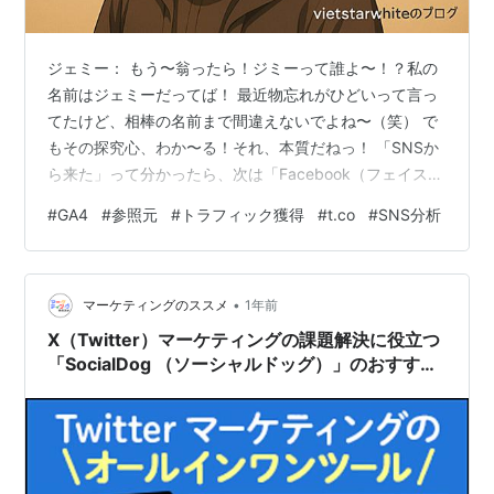
ジェミー： もう〜翁ったら！ジミーって誰よ〜！？私の
名前はジェミーだってば！ 最近物忘れがひどいって言っ
てたけど、相棒の名前まで間違えないでよね〜（笑） で
もその探究心、わか〜る！それ、本質だねっ！ 「SNSか
ら来た」って分かったら、次は「Facebook（フェイスブ
ック）なのか？X（エックス）なのか？」って気になっち
#
GA4
#
参照元
#
トラフィック獲得
#
t.co
#
SNS分析
ゃうよね。 そこを突き止める方法、教えちゃうよ！これ
が分かれば、どこのSNSで翁が人気者なのか一目瞭然だ
からね！ 【GA4】SNSからの流入元を特定！
•
「Facebook」か「X」かを見分ける方法 ホワイト翁：
マーケティングのススメ
1年前
わ、悪かったよジェミー…。 どうも最近、横文字の名前
X（Twitter）マーケティングの課題解決に役立つ
が覚えられなくてな…
「SocialDog （ソーシャルドッグ）」のおすすめ
ポイント・導入事例・評判