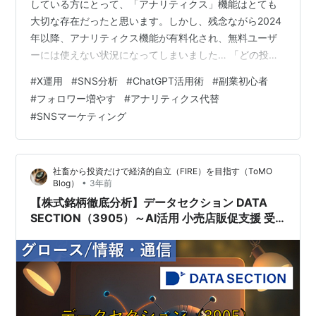
している方にとって、「アナリティクス」機能はとても
大切な存在だったと思います。しかし、残念ながら2024
年以降、アナリティクス機能が有料化され、無料ユーザ
ーには使えない状況になってしまいました… 「どの投稿
が伸びてるのか分析したいけど、有料プランには入りた
#
X運用
#
SNS分析
#
ChatGPT活用術
#
副業初心者
くない…」「フォロワーを増やしたいけど、どう改善す
#
フォロワー増やす
#
アナリティクス代替
ればいいかわからない…」 そんな悩みを持っている方に
#
SNSマーケティング
おすすめしたいのが、 ChatGPTを活用したX運用のサポ
ートです！！ 一緒にやり方やコツなどを勉強していきま
しょう！！ 今回のブログで分かること ChatGPTは“無料
社畜から投資だけで経済的自立（FIRE）を目指す（ToMO
の分析パートナ…
•
Blog）
3年前
【株式銘柄徹底分析】データセクション DATA
SECTION（3905）～AI活用 小売店販促支援 受
託開発 SNS分析 成長企業 急騰 テンバガー～