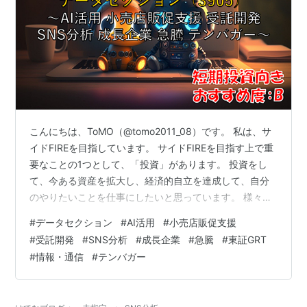
こんにちは、ToMO（@tomo2011_08）です。 私は、サ
イドFIREを目指しています。 サイドFIREを目指す上で重
要なことの1つとして、「投資」があります。 投資をし
て、今ある資産を拡大し、経済的自立を達成して、自分
のやりたいことを仕事にしたいと思っています。 様々な
投資の方法がありますが、その中の1つとして株式投資が
#
データセクション
#
AI活用
#
小売店販促支援
あり、株式投資を行う上で株式銘柄を分析することは非
#
受託開発
#
SNS分析
#
成長企業
#
急騰
#
東証GRT
常に重要なことです。 日本株式投資をされる方の必需品
#
情報・通信
#
テンバガー
といえるのが、以下の四季報になります。 お持ちでない
方は、以下から購入して読まれることをお勧めします。
リンク 銘柄の事業内容は？、業績はどうか？、配当はい