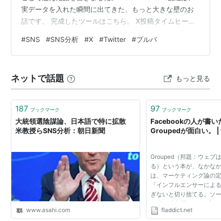
実データを入れた瞬間に出てきた、もっと大きな壁のお
話です。 完成したツールはこちら。 X投稿タイムヒート
マップ — urara.dev 壁その2：実データを入れたら、ラ
#
SNS
#
SNS分析
#
X
#
Twitter
#
ブルバ
ンキングが「成立しなかった」 ロジックができて、いざ
自分の実データを入れてみました。 ここで、一番大きな
壁が出てきました。 ベスト時間帯のランキングが、表示
ネットで話題
もっと見る
できない。 理由はすぐにわかりました。 曜日7 × 時間帯
24 = 168個のマスがあるのに…
187
97
ブックマーク
ブックマーク
大統領選陰謀論、日本語で特に拡散
Facebookの人が書
米教授らSNS分析：朝日新聞
Groupedが面白い。 | f
Grouped（邦題：ウェ
る）という本が、なかなか
は、マーケティング論の
「インフルエンサーによ
ぎないと切り捨てる。ソー
10人の小規模グループが
www.asahi.com
fladdict.net
とで形成されており、イ