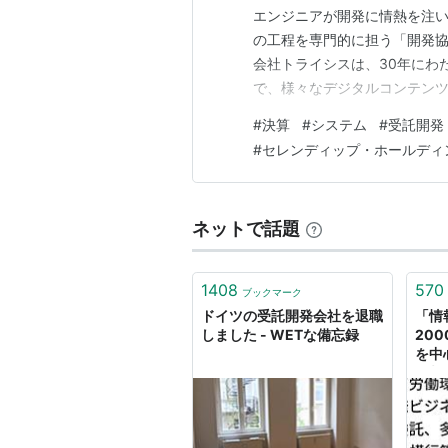
エンジニアが開発に情熱を注
の工程を専門的に担う「開発
会社トライシスは、30年にわ
で、様々なデジタルコンテン
です。 今回は、長い歴史を持
#
決算
#
システム
#
受託開発
たことを踏まえ、その決算内
#
セレンディップ・ホールディ
姿に迫ります。 【決算ハイライ
ネットで話題
1408
570
ブックマーク
ドイツの受託開発会社を退職
「情
しました - WETな備忘録
20
を中
が相
限界
重下
行等