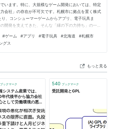
いでいます。特に、大規模なゲーム開発においては、特定
協力会社」の存在が不可欠です。札幌市に拠点を置く株式
たり、コンシューマーゲームからアプリ、電子玩具ま
ツの開発を支えてきた、そんな「縁の下の力持ち」の一つ
つこのゲーム開発スタジオが、近年大きな転換点を迎え
#
ゲーム
#
アプリ
#
電子玩具
#
北海道
#
札幌市
容を読み解き、新たなグループ体制のもとで目指す未来の
ングス
ト（第31期）】資産合計:…
もっと見る
540
ブックマーク
ブックマーク
報システム産業では、
受託開発とGPL
00年代後半から協力会社
心として労働環境の悪化
次ぎ受託開発ビジネスの
に直面。丸投げ委託、多
請けと人月ビジネスの横
により、業界全体の魅力