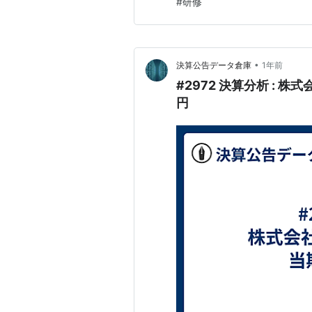
#
研修
クスの決算を読み解き、その堅
•
決算公告データ倉庫
1年前
#2972 決算分析 : 
円