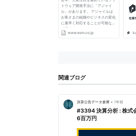
トウェア開発手法に「アジャイ
ル」があります。 アジャイルは
お客さまの組織やビジネスの変化
に素早く対応することが可能な開
発手法です。 しかし、ソフトウ
www.esm.co.jp
k
ェア業界での受託型の請負契約は
要件定義が完了してから開発見積
り・契約するというやり方が当た
り前となっており、お客様にア
ジ...
関連ブログ
•
決算公告データ倉庫
1年前
#3394 決算分析 : 
6百万円