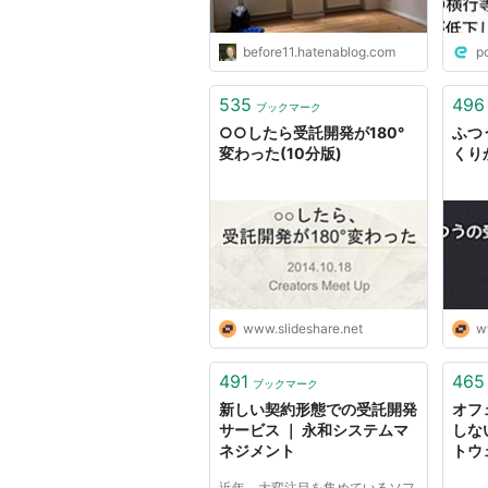
が低
省の
解に
before11.hatenablog.com
p
535
496
ブックマーク
○○したら受託開発が180°
ふつ
変わった(10分版)
くり
www.slideshare.net
w
491
465
ブックマーク
新しい契約形態での受託開発
オフ
サービス ｜ 永和システムマ
しな
ネジメント
トウ
Soci
近年、大変注目を集めているソフ