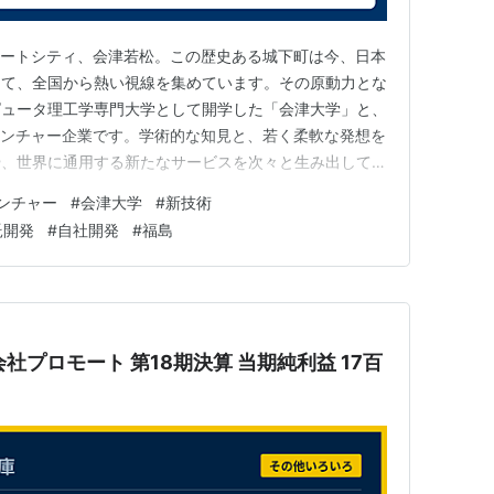
マートシティ、会津若松。この歴史ある城下町は今、日本
して、全国から熱い視線を集めています。その原動力とな
ピュータ理工学専門大学として開学した「会津大学」と、
ベンチャー企業です。学術的な知見と、若く柔軟な発想を
や、世界に通用する新たなサービスを次々と生み出してい
発ベンチャーの草分け的存在として、2007年に設立され
ンチャー
#
会津大学
#
新技術
決算を読み解きます。自己資本比率84%超という驚異的
託開発
#
自社開発
#
福島
れたのか。「人類…
式会社プロモート 第18期決算 当期純利益 17百