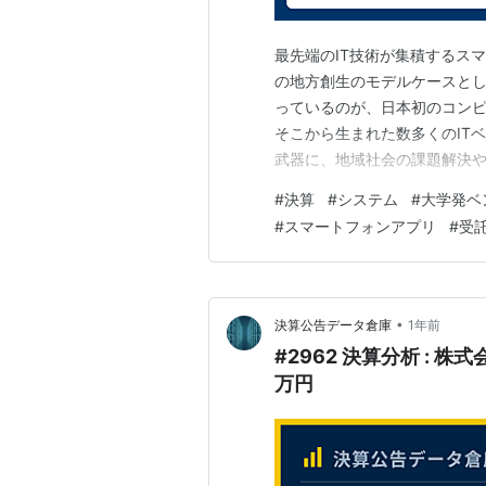
最先端のIT技術が集積するス
の地方創生のモデルケースと
っているのが、日本初のコン
そこから生まれた数多くのIT
武器に、地域社会の課題解決
ます。 今回は、その会津大学
#
決算
#
システム
#
大学発ベ
た株式会社会津ラボの第19期
#
スマートフォンアプリ
#
受
な財務基盤は、いかにして築か
•
決算公告データ倉庫
1年前
#2962 決算分析 : 株
万円