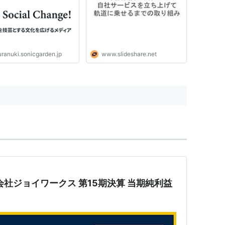
uranuki.sonicgarden.jp
www.slideshare.net
株式会社ジョイワークス 第15期決算 当期純利益