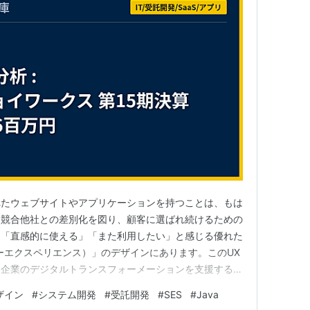
れたウェブサイトやアプリケーションを持つことは、もは
。競合他社との差別化を図り、顧客に選ばれ続けるための
」「直感的に使える」「また利用したい」と感じる優れた
ーエクスペリエンス）」のデザインにあります。このUX
企業のデジタルトランスフォーメーションを支援するIT
す。 今回は、「UXイノベーションで未来を創造する」
デザイン
#
システム開発
#
受託開発
#
SES
#
Java
でのITソリューションを提供する、株式会社ジョイワー