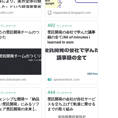
下した」という経済産業
産業構造審議会の公式見
ついて
osfie.com
nippondanji.blogspot.com
492
ブックマーク
ブックマーク
うの受託開発チームのつ
受託開発の会社で学んだ議事
かた
録の全て/All of minutes i
learned in esm
ww.slideshare.net
speakerdeck.com
444
ブックマーク
ブックマーク
ェンシブな開発〜「納品
受託開発の会社が自社サービ
い受託開発」にみるソフ
スを立ち上げて軌道に乗せる
ェア受託開発の未来 |
までの取り組み
al Change!