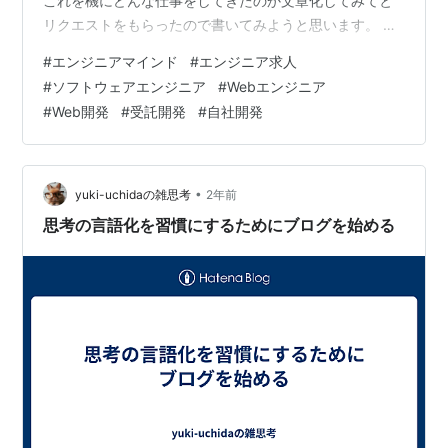
これを機にどんな仕事をしてきたのか文章化してみてと
リクエストをもらったので書いてみようと思います。 内
容を読んで弊社のことが気になる方がいたらぜひお声が
#
エンジニアマインド
#
エンジニア求人
けください。 ちなみに「いま募集している職種」はこち
#
ソフトウェアエンジニア
#
Webエンジニア
らです。 www.wantedly.com 自己紹介 以前はゲーム開
#
Web開発
#
受託開発
#
自社開発
発会社などで働いており、ビルディットには2019年に入
社しました。 入社してからは主に受託開発の案件を担当
しています。 ビルディットがある東京の八王子に私も住
んで…
•
yuki-uchidaの雑思考
2年前
思考の言語化を習慣にするためにブログを始める