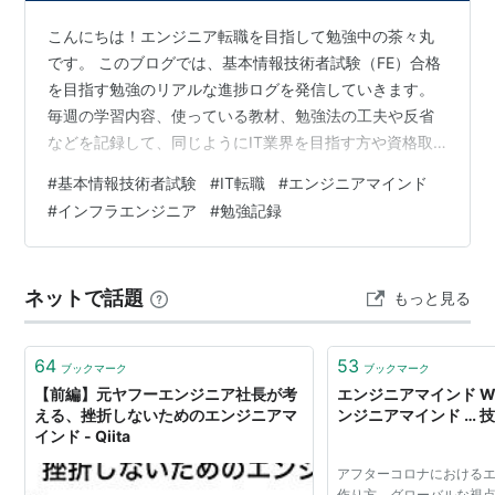
こんにちは！エンジニア転職を目指して勉強中の茶々丸
です。 このブログでは、基本情報技術者試験（FE）合格
を目指す勉強のリアルな進捗ログを発信していきます。
毎週の学習内容、使っている教材、勉強法の工夫や反省
などを記録して、同じようにIT業界を目指す方や資格取
得を検討している方のヒントになればと思っています。
#
基本情報技術者試験
#
IT転職
#
エンジニアマインド
🧑‍🔧 かる〜く経歴紹介：情報系じゃないけど、理系出身
#
インフラエンジニア
#
勉強記録
です 僕は、情報系出身ではないけれど、高専〜工学部を
経て、理系の土台はある程度持っているタイプです。で
も、実務でITスキルを活かした経験はほとんどなく、
ネットで話題
もっと見る
「ほぼ未経験」からのスタートになります。 💡 なぜ基本
情報技術者試験(FE)に挑戦する…
64
53
ブックマーク
ブックマーク
【前編】元ヤフーエンジニア社長が考
エンジニアマインド We
える、挫折しないためのエンジニアマ
ンジニアマインド … 
インド - Qiita
アフターコロナにおける
作り方，グローバルな視