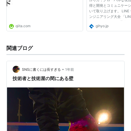
得と開発とコミュニケー
いて取り上げます。 LIN
ンジニアリング大全 「LINE 
DAY 2020」より，注
qiita.com
gihyo.jp
ー，エンジニアリングを
説インタビューを実施しま.
関連ブログ
•
SNSに書くには長すぎる
1年前
技術者と技術屋の間にある壁