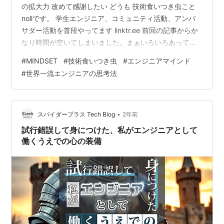
の拡大力 改めて感謝したい どうも 技術食いつき虫こと
nollです。 学生エンジニア、コミュニティ活動、アンバ
サダー活動を普段やってます linktr.ee 前回の記事からか
なり時間が空いてしまいました。まぁいろいろあって記
事を完全に書くのを忘れてただけなんですがね笑 前回の
#
MINDSET
#
技術食いつき虫
#
エンジニアマインド
振り返り blog.noll.engineer blog.noll.engineer
#
世界一流エンジニアの思考法
blog.noll.engineer 詳しいことは、前の記事を見てもらえ
ればいいですが、 簡単に紹介します まず 自分のマイン
ドセットは、「確率思考」と呼んでいるものになります
簡…
•
スパイダープラス Tech Blog
2年前
試行錯誤して身につけた、私がエンジニアとして
働くうえでの心の装備