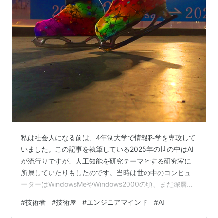
私は社会人になる前は、4年制大学で情報科学を専攻して
いました。この記事を執筆している2025年の世の中はAI
が流行りですが、人工知能を研究テーマとする研究室に
所属していたりもしたのです。当時は世の中のコンピュ
ーターはWindowsMeやWindows2000の頃、まだ深層学
習（ディープラーニング）とかパターンマッチングとか
#
技術者
#
技術屋
#
エンジニアマインド
#
AI
が有名になる少し前の時代で、日本語などの人間が書い