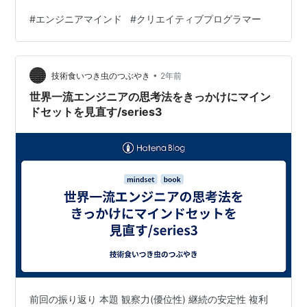
ェルト,高田新山,秋勇紀,水野貴明秀和システムAmazon
#
エンジニアマインド
#
クリエイティブプログラマー
おすすめ読者 クリエイティブなソフトウェアエンジニア
になりたい人 創造性とは社会的な評決 創造性というとク
リエイティブという言葉を思い浮かべる人もいることで
•
しょう。 同時に、自分には、創造性がないと思っている
技術食いつき虫のつぶやき
2年前
人もいるかもしれません。 私自身も、創造性は皆無と言
世界一流エンジニアの思考法をきっかけにマイン
っても過言ではないと…
ドセットを見直す/series3
前回の振り返り 本題 観察力(優位性) 継続の安定性 複利