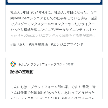
社会人5年目 2024年4月に、社会人5年目になった。 5年
間DevOpsエンジニアとしての仕事をしている傍ら、副業
でプログラミングスクールのメンターやったりライター
やったり機械学習エンジニア/データサイエンティストや
ったりMLOpsエンジニアと色々な経験をする事が出来
た。 本業での仕事は非常に快適で、プライベートの時間
#
振り返り
#
思考整理術
#
エンジニアマインド
を使ってチャレンジする精神的な余裕を持てて感謝して
いる。 副業を含めると仕事の時間は長いけど、金銭的な
余裕もあるし、人間関係の問題もない。本業はフレック
•
スなので、途中で仕事を抜けて温泉に行ったり散歩に行
キカガク プラットフォームブログ
3年前
ったりもできる。 学生の頃に憧れていた、「朝早く起き
記憶の整理術
てジムに行って、シャワー…