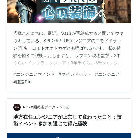
皆様こんにちは。最近、Oasisが再結成すると聞いてウキ
ウキしている、SPIDERPLUSエンジニアのコモドドラゴ
ン(別名：コモドオオトカゲとも呼ばれる)です。 私の経
験を軽くご説明いたしますと、 サブコン現場監督：2年
くらい インフラエンジニア：3年半くらい Webエンジニ
ア←イマココ：5ヶ月くらい です。（奇妙！） そんな私
#
エンジニアマインド
#
マインドセット
#
エンジニア
が今回ブログ記事として、執筆させていただくテーマ
#
建設DX
は、、、 エンジニアとして働くうえでの心の装備（心が
けていること） です。 なぜ、このようなテーマになった
のか、少し背景をお話しますと、
•
ROXX開発者ブログ
2年前
地方在住エンジニアが上京して変わったこと：技
術イベント参加を通じて得た経験