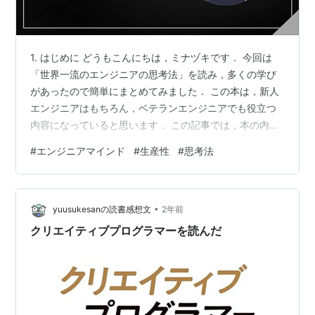
1. はじめに どうもこんにちは，ミナヅキです． 今回は
「世界一流のエンジニアの思考法」を読み，多くの学び
があったので簡単にまとめてみました． この本は，新人
エンジニアはもちろん，ベテランエンジニアでも役立つ
内容になっていると思います． この記事では，本の内容
を網羅していませんが，学びになったことや個人的な感
#
エンジニアマインド
#
生産性
#
思考法
想をまとめました． 目次 1. はじめに 目次 なぜこの本を
読んだのか 2. 本書のキーコンセプト 試行錯誤は「悪」，
仮説を立てることの重要性 「Be Lazy」の意識 生産性を
•
上げるマインドセット 知らないことを恥じない 理解には
yuusukesanの読書感想文
2年前
時間がかかる 積極的に失敗する 3. 学びと感想 失敗を
クリエイティブプログラマーを読んだ
受…