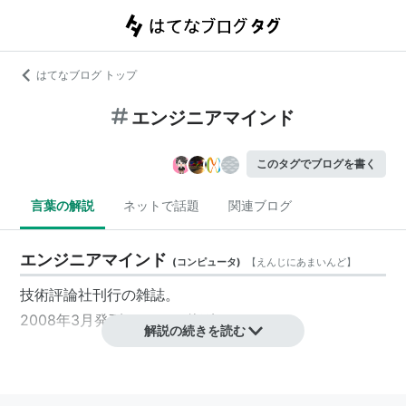
はてなブログ トップ
エンジニアマインド
このタグでブログを書く
言葉の解説
ネットで話題
関連ブログ
エンジニアマインド
(
コンピュータ
)
【
えんじにあまいんど
】
技術評論社刊行の雑誌。
2008年3月発刊のvol.9で休刊。
解説の続きを読む