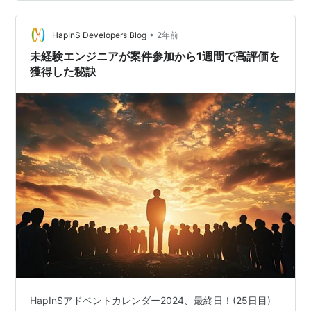
た文章をコンピューターが解読する自然言語処理だとか
字句解析だとか構文解析だとかが流行りだったかと思い
•
ます。とはいえ私はAIっぽいことは当時あまりやってな
HapInS Developers Blog
2年前
くて、論理プログラミング言語のPrologをかじったりと
未経験エンジニアが案件参加から1週間で高評価を
か、ANDやORな…
獲得した秘訣
HapInSアドベントカレンダー2024、最終日！(25日目)