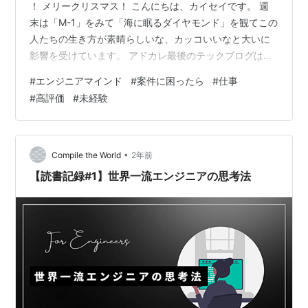
！ メリークリスマス！ こんにちは、カイセイです。 週
末は「M-1」をみて「海に眠るダイヤモンド」を観てこの
人たちの生き方が素晴らしいな、カッコいいなと大いに
影響を受けています。 アドカレ最後のテックブログは、
今の居場所で自信を持って「I belong to XXX」と言えま
#
エンジニアマインド
#
案件に困ったら
#
仕事
すか？という内容です。 これを読んで、ほんの僅かでも
#
高評価
#
未経験
考え方や意識の仕方の参考になって影響を受けていただ
ければと思います！ 未経験エンジニアが案件参加から1週
間で高評価を獲得した秘訣 未経験エンジニアが案件参加
から1週間で高評価を獲得した秘訣 はじめに 私が仕事…
•
Compile the World
2年前
【読書記録#1】世界一流エンジニアの思考法