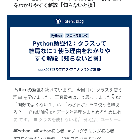
をわかりやすく解説【知らないと損】
Pythonの勉強を続けています。 今回は👉 クラスを使う
理由 を学びました。 正直最初はこう思ってました👇 👉
「関数でよくない？」👉 「わざわざクラス使う意味あ
る？」 でも結論👇 👉 データと処理をまとめるために必
要 です。 ■ クラスを使わない場合 例えば、ユーザー情
報を扱うとします。 name = "Taro"age = 20def
#
Python
#
Python初心者
#
プログラミング初心者
introduce(name, age): print(f"{name}です。{age}歳で
#
プログラミング学習
#
独学プログラミング