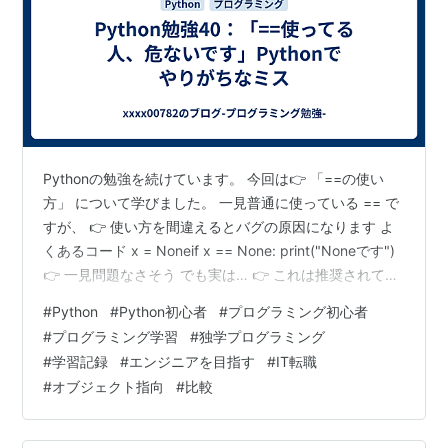
Pythonの勉強を続けています。 今回は👉 「==の使い
方」 について学びました。 一見普通に使っている == で
すが、 👉 使い方を間違えるとバグの原因になります よ
くあるコード x = Noneif x == None: print("Noneです")
👉 一見問題なさそう でも実は… 👉 これは推奨されてい
ない書き方 正しい書き方 if x is None: print("Noneです")
#
Python
#
Python初心者
#
プログラミング初心者
👉 こちらが正解 なぜダメなのか？ == は 👉 中身の比較
#
プログラミング学習
#
独学プログラミング
を行います。 つまり x == None は 👉 __eq__ が呼ばれる
#
学習記録
#
エンジニアを目指す
#
IT転職
可能性がある 何が危険？ 例えば👇 class Sample:…
#
オブジェクト指向
#
比較