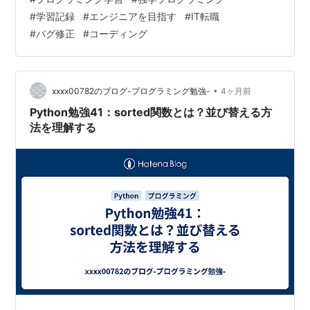
す。")introduce(name, age) これでも動きますが… 👉 デ
#
学習記録
#
エンジニアを目指す
#
IT転職
ータと処理がバラバラ になります。 ■ クラスを使う場合
#
バグ修正
#
コーディング
class User: de…
•
xxxx00782のブログ-プログラミング勉強-
4ヶ月前
Python勉強41：sorted関数とは？並び替える方
法を理解する