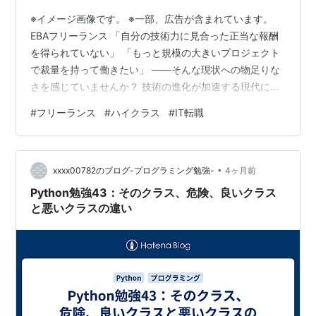
※イメージ画像です。 ※一部、広告が含まれています。
EBAフリーランス 「自分の技術力に見合った正当な報酬
を得られていない」 「もっと規模の大きいプロジェクト
で裁量を持って働きたい」 ――そんな現状への物足りな
さを感じていませんか？ 技術の進化が加速する現代にお
いて、優秀なITエンジニアが自らの市場価値を高め、 理
#
フリーランス
#
ハイクラス
#
IT転職
想の働き方を手に入れるための強力なプラットフォーム
が注目を集めています。 それが、EBAテック株式会社が
運営するハイクラス案件に特化したプレミアムな案件提
•
案サービス【EBAフリーランス】です。 本記事では、高
xxxx00782のブログ-プログラミング勉強-
4ヶ月前
単価ITフリーランス案件多数という圧倒的な強みを誇る
Python勉強43：そのクラス、危険、良いクラス
同サービスの魅力と、エ…
と悪いクラスの違い