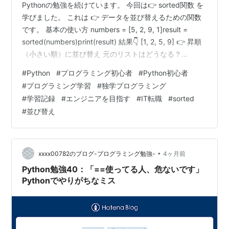
Pythonの勉強を続けています。 今回は👉 sorted関数 を
学びました。 これは 👉 データを並び替えるための関数
です。 基本の使い方 numbers = [5, 2, 9, 1]result =
sorted(numbers)print(result) 結果👇 [1, 2, 5, 9] 👉 昇順
（小さい順）に並び替え 元のリストはどうなる？
print(numbers) [5, 2, 9, 1] 👉 元は変わらない reverseで
#
Python
#
プログラミング初心者
#
Python初心者
降順 result = sorted(numbers,
#
プログラミング学習
#
独学プログラミング
reverse=True)print(result) 結果👇 [9, 5, 2, 1] 👉 大きい…
#
学習記録
#
エンジニアを目指す
#
IT転職
#
sorted
#
並び替え
•
xxxx00782のブログ-プログラミング勉強-
4ヶ月前
Python勉強40：「==使ってる人、危ないです」
Pythonでやりがちなミス