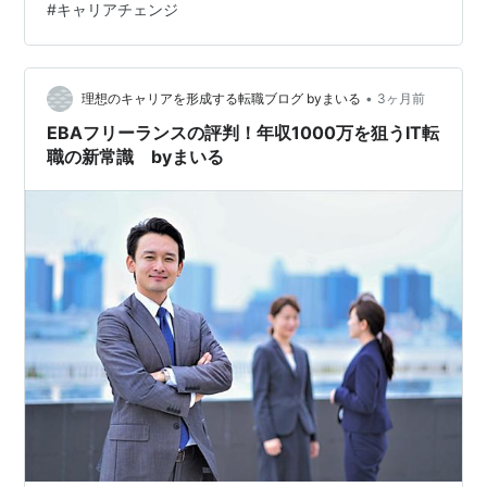
#
キャリアチェンジ
経験の方に向けて、転職が可能な理由や仕事内容、今か
ら始められる準備方法について分かりやすく解説しま
す。これからキャリアチェンジを考えている方はぜひ参
考にしてみてください。 未経験でもIT業界へ転職できる
•
理想のキャリアを形成する転職ブログ byまいる
3ヶ月前
のか？ 結論から言うと、IT業界へ…
EBAフリーランスの評判！年収1000万を狙うIT転
職の新常識 byまいる