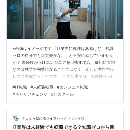
※画像はイメージです 「IT業界に興味はあるけど、知識
ゼロの自分でも大丈夫かな…」と不安に感じていません
か？ 未経験からITエンジニアを目指す場合、最初に大切
なのは独学で完璧になることではなく、正しい方向で少
しずつ準備することです。 この記事では、未経験からIT
転職を考える人に向けて、仕事の選び方やサポートサー
#
IT転職
#
未経験転職
#
エンジニア転職
ビスの活用方法をわかりやすく紹介します。 （※この記
#
キャリアチェンジ
#
ITスクール
事には一部広告と宣伝が含まれます。） IT未経験で何か
ら始めればいいか不安な方は、まずは無料で相談できる
サービスを見てみるのもおすすめです。 未経験向けサポ
ートを見る キャリアカンパニーとは？ キャリアカンパニ
•
今日から始めるライフハック
3ヶ月前
ーは、ITエンジニア職への…
IT業界は未経験でも転職できる？知識ゼロから目