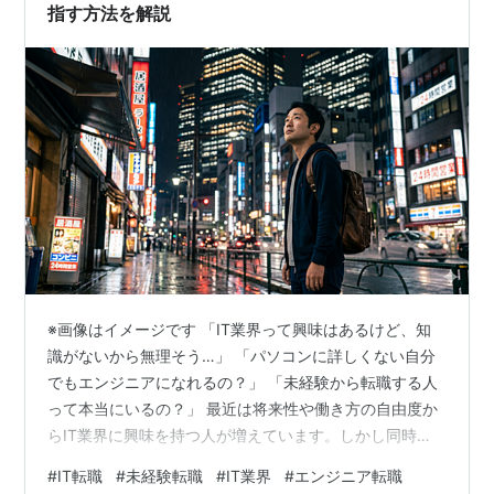
指す方法を解説
※画像はイメージです 「IT業界って興味はあるけど、知
識がないから無理そう…」 「パソコンに詳しくない自分
でもエンジニアになれるの？」 「未経験から転職する人
って本当にいるの？」 最近は将来性や働き方の自由度か
らIT業界に興味を持つ人が増えています。しかし同時
に、「経験がないから難しそう」と感じて一歩を踏み出
#
IT転職
#
未経験転職
#
IT業界
#
エンジニア転職
せない人も少なくありません。 この記事では、IT業界未