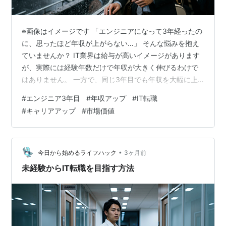
※画像はイメージです 「エンジニアになって3年経ったの
に、思ったほど年収が上がらない…」 そんな悩みを抱え
ていませんか？ IT業界は給与が高いイメージがあります
が、実際には経験年数だけで年収が大きく伸びるわけで
はありません。 一方で、同じ3年目でも年収を大幅に上
げている人がいるのも事実です。 その違いは技術力だけ
#
エンジニア3年目
#
年収アップ
#
IT転職
ではなく、日々の考え方や行動にあります。 この記事で
#
キャリアアップ
#
市場価値
は、エンジニア経験3年目前後で年収が伸び悩む理由と、
無理なくできる改善方法をわかりやすく解説します。 エ
ンジニアとして3年ほど経験を積むと、ある程度の業務は
一人でこなせるようになります。 しかし同時に、「この
•
今日から始めるライフハック
3ヶ月前
ままでいいのかな？」という…
未経験からIT転職を目指す方法