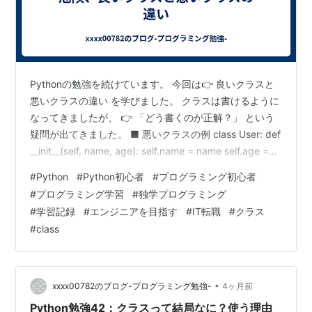
Pythonの勉強を続けています。 今回は👉 良いクラスと
悪いクラスの違い を学びました。 クラスは書けるように
なってきましたが、 👉 「どう書くのが正解？」 という
疑問が出てきました。 ■ 悪いクラスの例 class User: def
__init__(self, name, age): self.name = name self.age =
age def show(self): print(self.name) def calc(self):
#
Python
#
Python初心者
#
プログラミング初心者
return 10 + 20 def send_email(self): print("メール送信")
#
プログラミング学習
#
独学プログラミング
👉 いろいろ詰め込みすぎ ■ 何が問題？…
#
学習記録
#
エンジニアを目指す
#
IT転職
#
クラス
#
class
•
xxxx00782のブログ-プログラミング勉強-
4ヶ月前
Python勉強42：クラスって結局なに？使う理由