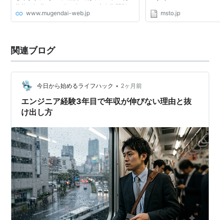
状態で転職をする人に向けて、空白期間別の
controlled by Sedo nor doe
www.mugendai-web.jp
msto.jp
影響や注意点、やむを得ない事情でブランク
imply its association, en
がある場合の説...
recommendation.
関連ブログ
•
今日から始めるライフハック
2ヶ月前
エンジニア経験3年目で年収が伸びない理由と抜
け出し方