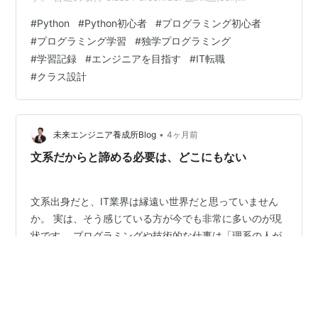
name):self.name = namep1 =
#
Python
#
Python初心者
#
プログラミング初心者
Person("Taro")print(p1.name) 👉 普通に取得できる
#
プログラミング学習
#
独学プログラミング
getter（@property）を使う class Person: def
#
学習記録
#
エンジニアを目指す
#
IT転職
__init__(self, name): self…
#
クラス設計
•
未来エンジニア養成所Blog
4ヶ月前
文系だからと諦める必要は、どこにもない