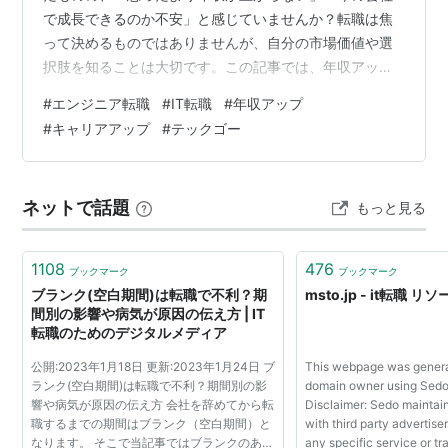
で成長できるのか不安」と感じていませんか？転職は焦
って決めるものではありませんが、自分の市場価値や選
択肢を知ることは大切です。この記事では、年収アップ
を目指すITエンジニア向けに、テックゴーの特徴や活用
#
エンジニア転職
#
IT転職
#
年収アップ
方法をわかりやすく紹介します。（※この記事には一部広
#
キャリアアップ
#
テックゴー
告と宣伝が含まれます。） 年収アップやキャリアの選択
肢を広げたい方は、まず詳細を見てみるのもおすすめで
す。 TechGO（テックゴー）をチェックする テックゴー
ネットで話題
もっと見る
とは？ITエンジニア専門の転職エージェント テックゴー
は、ITエンジニア専門の転職エ…
1108
476
ブックマーク
ブックマーク
ブランク(空白期間)は転職で不利？期
msto.jp - it転職
間別の影響や病気が原因の伝え方 | IT
転職のためのデジタルメディア
公開:2023年1月18日 更新:2023年1月24日 ブ
This webpage was genera
ランク(空白期間)は転職で不利？期間別の影
domain owner using Sedo
響や病気が原因の伝え方 会社を辞めてから転
Disclaimer: Sedo maintain
職するまでの期間はブランク（空白期間）と
with third party advertise
なります。 そこで当記事ではブランクのある
any specific service or tr