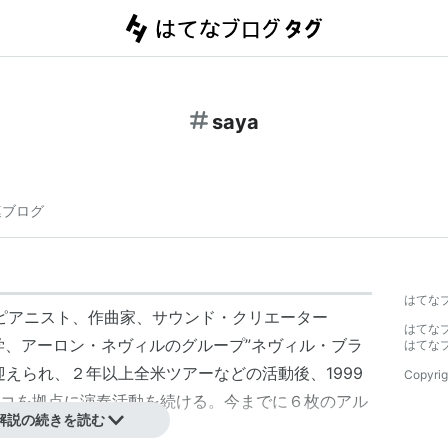
saya
連ブログ
はてな
Zピアニスト、作曲家、サウンド・クリエーター
はてな
留学、アーロン・ネヴィルのグループ”ネヴィル・ブラ
はてな
迎えられ、２年以上全米ツアーなどの活動後、1999
Copyrig
コを拠点に演奏活動を続ける。今までに６枚のアル
解説の続きを読む