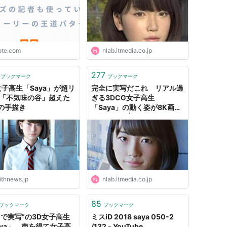
ote.com
nlab.itmedia.co.jp
277
ブックマーク
ブックマーク
女子高生「Saya」が超リ
完全に実写だこれ リアル過
 「不気味の谷」超えた
ぎる3DCG女子高生
の手描き
「Saya」の動く姿が8K画質
で初披露！ | ねとらぼ
ithnews.jp
nlab.itmedia.co.jp
85
ブックマーク
ブックマーク
るで実写”の3D女子高生
ミスiD 2018 saya 050-2
aya」、声を得て女子高
/132 - YouTube