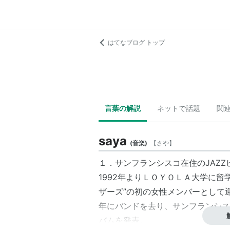
はてなブログ トップ
言葉の解説
ネットで話題
関
saya
(
音楽
)
【
さや
】
１．サンフランシスコ在住のJAZ
1992年よりＬＯＹＯＬＡ大学に
ザーズ”の初の女性メンバーとして
年にバンドを去り、サンフランシス
バムを発表。