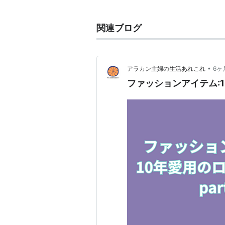
http://www.saya.com/jp/
２．東京、横浜を中心に活動してい
関連ブログ
青山学院短大を卒業後、東京、横浜を
もれび」をリリースした。
http://www.1002.co.jp/aquareller
•
アラカン主婦の生活あれこれ
6ヶ
ファッションアイテム:1