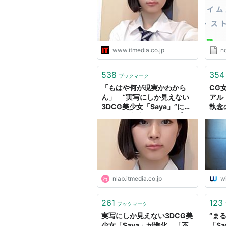
www.itmedia.co.jp
n
538
354
ブックマーク
「もはや何が現実かわから
CG
ん」 “実写にしか見えない
アル
3DCG美少女「Saya」”にそ
執念
っくりな美少女が話題に | ね
とらぼ
nlab.itmedia.co.jp
w
261
123
ブックマーク
実写にしか見えない3DCG美
“ま
少女「Saya」が進化 「不
「S