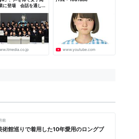
業に登場 会話を通して
Iとは何か」教える
ww.itmedia.co.jp
www.youtube.com
月前
美術館巡りで着用した10年愛用のロングブ