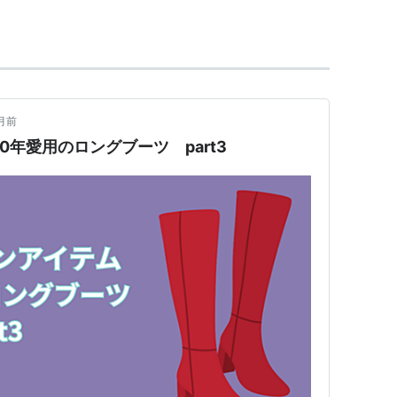
るJAZZボーカリスト
中心にLIVE活動。2008年に最初のアルバム「こ
ecords/saya/index.html
月前
0年愛用のロングブーツ part3