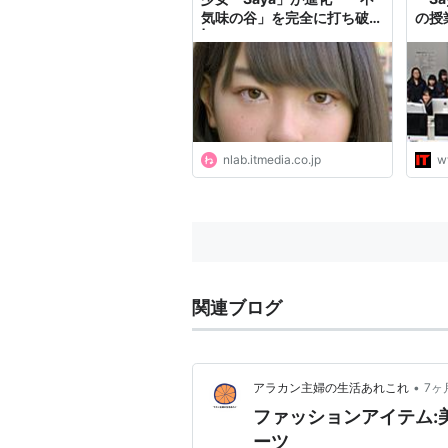
気味の谷」を完全に打ち破る
の授
| ねとらぼ
「A
nlab.itmedia.co.jp
w
関連ブログ
•
アラカン主婦の生活あれこれ
7ヶ
ファッションアイテム:
ーツ