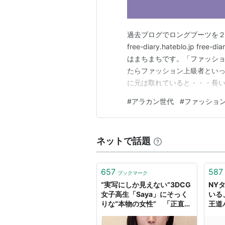
過去ブログでロングブーツを２
free-diary.hateblo.jp 
はまちまちです。「ファッシ
たらファッション上級者といっ
に元は取れていると・・・長
す。 あと10年はロングブー
#
アラカン世代
#
ファッショ
ぶそうと思っています。 20
ネットで話題
657
587
ブックマーク
“実写にしか見えない”3DCG
NY
女子高生「Saya」にそっく
いる
りな“本物の女性” 「正直、
王道
叩かれると思っていました」
note