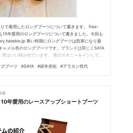
で着用したロングブーツについて書きます。 free-
過去ブログでも10年愛用のロングブーツについて書きました。今回も
iary.hateblo.jp 寒い時期にロングブーツは防寒になり最
キャメル色のロングブーツです。ブランドは同じくSAYA
が、革はいい味が出ています。 黒のスキニーをインして合
後ろ姿です。 このファッションが冬の定番の組み合わせ
ングブーツ
#
SAYA
#
経年劣化
#
アラカン世代
ダウンコート、ボトムスはユニクロのスキニーデ…
月前
10年愛用のレースアップショートブーツ