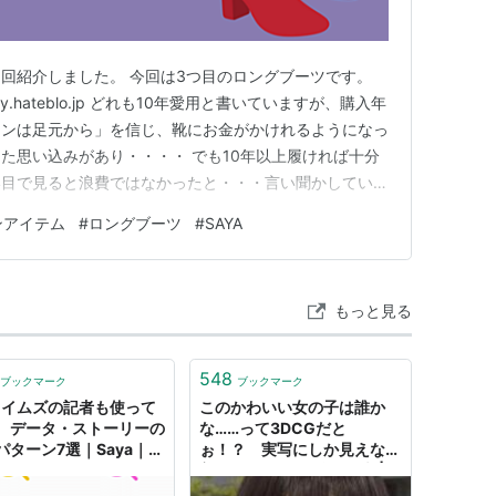
回紹介しました。 今回は3つ目のロングブーツです。
free-diary.hateblo.jp どれも10年愛用と書いていますが、購入年
ョンは足元から」を信じ、靴にお金がかけれるようになっ
た思い込みがあり・・・・ でも10年以上履ければ十分
い目で見ると浪費ではなかったと・・・言い聞かしていま
ツをはけるように、体型維持をし、断捨離はせずに履きつ
ンアイテム
#
ロングブーツ
#
SAYA
25年秋冬トレンドのロングブーツは筒幅の広いタイ…
もっと見る
548
ブックマーク
ブックマーク
タイムズの記者も使って
このかわいい女の子は誰か
、データ・ストーリーの
な……って3DCGだと
パターン7選｜Saya｜
ぉ！？ 実写にしか見えない
美女「Saya」に驚きの声 |
ねとらぼ