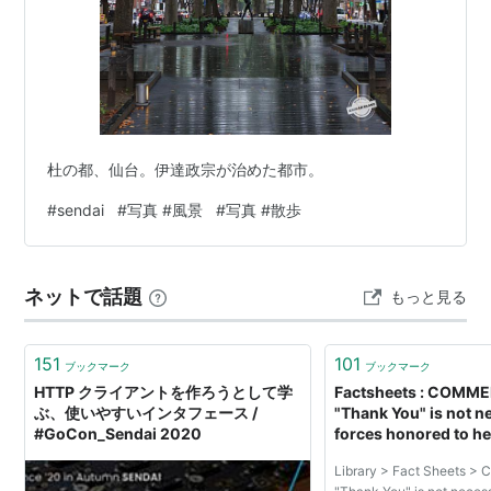
杜の都、仙台。伊達政宗が治めた都市。
#
sendai
#
写真 #風景
#
写真 #散歩
ネットで話題
もっと見る
151
101
ブックマーク
ブックマーク
HTTP クライアントを作ろうとして学
Factsheets : COMM
ぶ、使いやすいインタフェース /
"Thank You" is not n
#GoCon_Sendai 2020
forces honored to h
Sendai
Library > Fact Sheets 