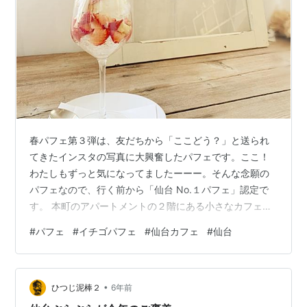
春パフェ第３弾は、友だちから「ここどう？」と送られ
てきたインスタの写真に大興奮したパフェです。ここ！
わたしもずっと気になってましたーーー。そんな念願の
パフェなので、行く前から「仙台 No.１パフェ」認定で
す。 本町のアパートメントの２階にある小さなカフェ、
クラフト・植物の雑貨店、morc（モーク）です。ご覧の
#
パフェ
#
イチゴパフェ
#
仙台カフェ
#
仙台
通り古いふつうのアパートメントなので気がつかずにふ
つうに通り過ぎてしまいました。 ３月は忙しくしていた
こともあり、この日はとても久しぶりに外に出ました。
•
しつこく居座り続けていた冬がいつの間にかいなくなっ
ひつじ泥棒２
6年前
ていて、その前に外に出た時よりも空気が一段階春にな