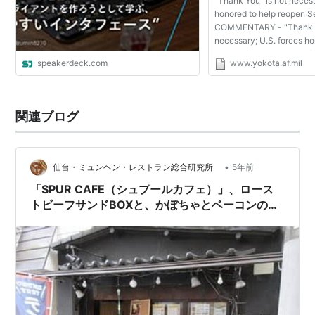
"Thank You" is not necess
honored to help reopen S
COMMENTARY - "Thank Y
necessary; U.S. forces ho
reopen Sendai Posted 4/8
speakerdeck.com
www.yokota.af.mil
Fact Sheet ４月３日
路から８００メートルほど離
関連ブログ
•
仙台・ミュンヘン・レストラン総合研究所
5年前
「SPUR CAFE（シュプールカフェ）」、ロース
トビーフサンドBOXと、かぼちゃとベーコンのキ
ッシュ＆カンパーニュサンドBOX