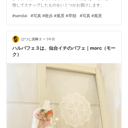
指してスナップしたものをいくつかお届けします。
#
sendai
#
写真 #散歩 #風景 #早朝
#
写真 #風景
•
ひつじ泥棒２
5年前
ハルパフェ３は、仙台イチのパフェ｜morc（モー
ク）