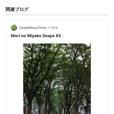
関連ブログ
•
ZauberBlaue Photo
5年前
Mori no Miyako Snaps #3