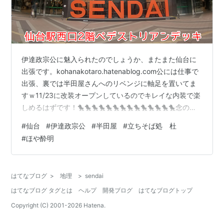
伊達政宗公に魅入られたのでしょうか、またまた仙台に
出張です。kohanakotaro.hatenablog.com公には仕事で
出張、裏では半田屋さんへのリベンジに軸足を置いてま
すｗ11/23に改装オープンしているのでキレイな内装で楽
しめるはずです！🐤🐤🐤🐤🐤🐤🐤🐤🐤🐤🐤🐤🐤🐤念のた
め現地担当者との待ち合わせ場所を確認します。定番の
#
仙台
#
伊達政宗公
#
半田屋
#
立ちそば処 杜
ステンドグラス前はデートの待ち合わせっぽくて恥ずか
#
ほや酔明
しいのでSENDAI前で。 うわっ寒むー、北風に負けそう…
打ち合わせまで十分時間がありますよ。ではでは東口へ
回り込んで半田屋さんへ向かいましょう！仙台駅２階の
はてなブログ
>
地理
>
sendai
構内を通ってと、あれっ何かお出汁の良い香り…半田屋
はてなブログ タグとは
ヘルプ
開発ブログ
はてなブログトップ
さんの口…
Copyright (C) 2001-
2026
Hatena.