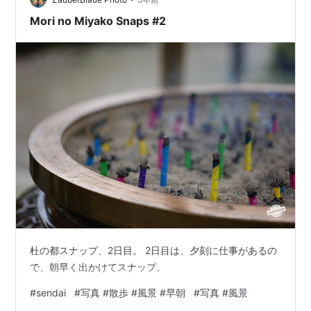
ルカフェ）」…
Mori no Miyako Snaps #2
杜の都スナップ、2日目。 2日目は、夕刻に仕事があるの
で、朝早く出かけてスナップ。
#
sendai
#
写真 #散歩 #風景 #早朝
#
写真 #風景