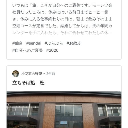
いつもは「旅」こそが自分へのご褒美です。モーレツ会
社員だったころは、休みにはいる前日までヒーヒー働
き、休みに入る仕事終わりの日は、朝まで飲みそのまま
空港コースが定番でした。結婚してからは、夫の年間カ
レンダーを手に入れたら、それに合わせてわたしの休み
も前もって抜かりなく申請しておりました。 今年はコロ
#
仙台
#
sendai
#
ぷらぷら
#
お散歩
ナで「旅」とはいかなくなりましたので、旅に代わるご
#
自分へのご褒美
#
2020
褒美はと考えたところ、せっかく仙台にいるのですから
仙台の街をぷらぷらしようとなりました。 気になったも
のを見つけると、ブログに書こうと写真を撮るのです
が、その場ではぶわーっと広がったブログネタが、いざ
•
小花家の野望
2年前
書こうとなるとしぼんでしまったり、何を書こうと思
立ちそば処 杜
っ…