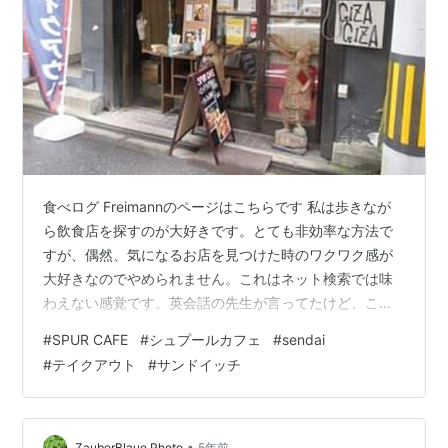
食べログ Freimannのページはこちらです 私は歩きなが
ら飲食店を探すのが大好きです。とても非効率な方法で
すが、偶然、気になるお店を見つけた時のワクワク感が
大好きなのでやめられません。これはネット検索では味
わえない感覚です。英会話の先生が言ってたけど、こう
いうのをrestaurant hunting（レストラン・ハンティン
#
SPUR CAFE
#
シュプールカフェ
#
sendai
グ）って言うんですって。この日（9月25日）も、用事
#
テイクアウト
#
サンドイッチ
があって歩いていたら、東京エレクトロンホールの西側
の脇道で、おいしそうなランチボックスの看板が目につ
きました。近づいてみたらスタッフさんが出て来て笑顔
でご挨拶。泉区八乙女のカフェ「SPUR CAFE（シュプー
•
ZauberBlaue Photo
5年前