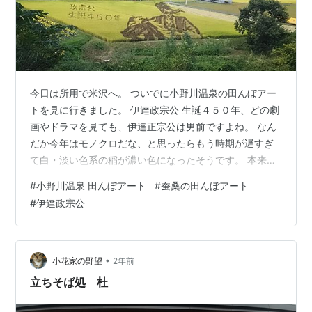
今日は所用で米沢へ。 ついでに小野川温泉の田んぼアー
トを見に行きました。 伊達政宗公 生誕４５０年、どの劇
画やドラマを見ても、伊達正宗公は男前ですよね。 なん
だか今年はモノクロだな、と思ったらもう時期が遅すぎ
て白・淡い色系の稲が濃い色になったそうです。 本来は
５色くらいあるようです。 明日でおしまいだそうです。
#
小野川温泉 田んぼアート
#
蚕桑の田んぼアート
後は申込み希望者で稲刈りらしいです。 そして米沢から
#
伊達政宗公
の帰り道、この前見た白鷹町の田んぼアートへ。 lele-
mmw.hatenablog.com 周りの稲が刈り取られていまし
た。 描かれたのは、「おかいこ姫とカメ」のようです
ね。 どちらの田んぼアートも、丘の上から見た時に、見
•
小花家の野望
2年前
栄えが良い…
立ちそば処 杜