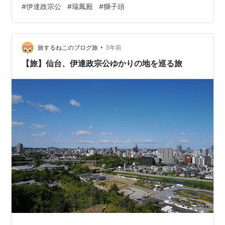
#
伊達政宗公
#
瑞鳳殿
#
獅子頭
らかじめ座席の指定を受ければ、新幹線・特急列車など
の普通車指定席に2回乗車可能 これがですよ、なんと1人
1万円。なんとも大盤振る舞いなお得パスが発売されてお
りました。期間は2024/2/14～3/14の平日限定ですが、
•
旅するねこのブログ旅
3年前
JR東日…
【旅】仙台、伊達政宗公ゆかりの地を巡る旅