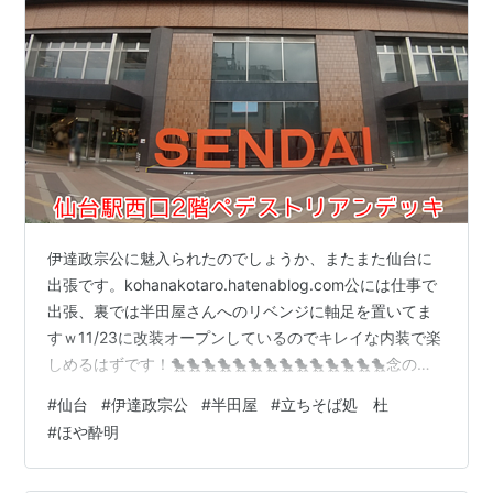
伊達政宗公に魅入られたのでしょうか、またまた仙台に
出張です。kohanakotaro.hatenablog.com公には仕事で
出張、裏では半田屋さんへのリベンジに軸足を置いてま
すｗ11/23に改装オープンしているのでキレイな内装で楽
しめるはずです！🐤🐤🐤🐤🐤🐤🐤🐤🐤🐤🐤🐤🐤🐤念のた
め現地担当者との待ち合わせ場所を確認します。定番の
#
仙台
#
伊達政宗公
#
半田屋
#
立ちそば処 杜
ステンドグラス前はデートの待ち合わせっぽくて恥ずか
#
ほや酔明
しいのでSENDAI前で。 うわっ寒むー、北風に負けそう…
打ち合わせまで十分時間がありますよ。ではでは東口へ