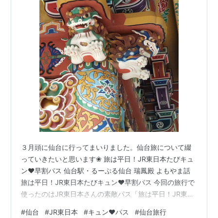
３月頭に仙台に行ってまいりました。仙台旅について綴
っていきたいと思います❀ 旅は平日！JR東日本たびキュ
ン♥早割パス 仙台駅・るーぷる仙台 瑞鳳殿 よもやま話
旅は平日！JR東日本たびキュン♥早割パス 今回の旅行で
使ったのはJR東日本さんの素敵パス「旅は平日！JR東日
本たびキュン♥早割パス」というもの。 新幹線・特急列
#
仙台
#
JR東日本
#
キュン♥パス
#
仙台旅行
車などの自由席を含むフリーエリア内が1日乗り放題！ あ