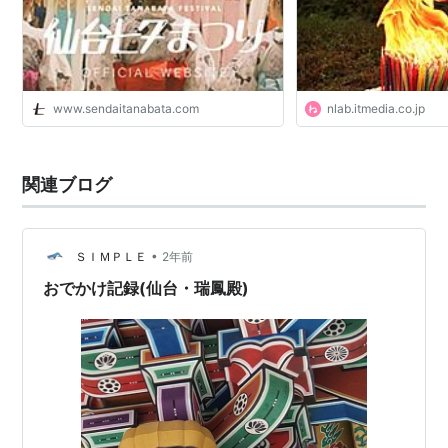
www.sendaitanabata.com
nlab.itmedia.co.jp
関連ブログ
•
ＳＩＭＰＬＥ
2年前
おでかけ記録(仙台・瑞鳳殿)