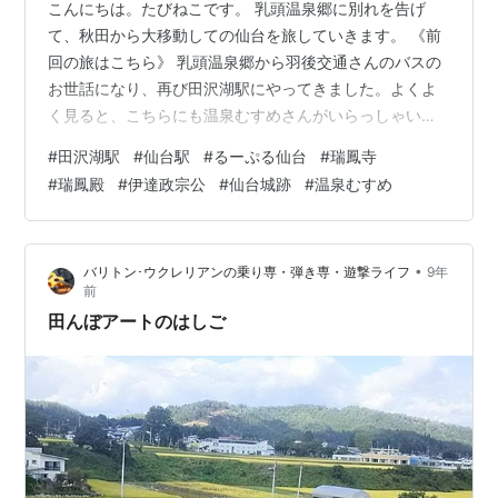
こんにちは。たびねこです。 乳頭温泉郷に別れを告げ
て、秋田から大移動しての仙台を旅していきます。 《前
回の旅はこちら》 乳頭温泉郷から羽後交通さんのバスの
お世話になり、再び田沢湖駅にやってきました。よくよ
く見ると、こちらにも温泉むすめさんがいらっしゃいま
すね。良い温泉をありがとうございました。そして、こ
#
田沢湖駅
#
仙台駅
#
るーぷる仙台
#
瑞鳳寺
こ田沢湖駅からJR新幹線こまちに乗車して仙台駅に向か
#
瑞鳳殿
#
伊達政宗公
#
仙台城跡
#
温泉むすめ
います。しかし、秋田駅から仙台駅は思ったより遠い
(笑)。旅の簡易計画の時はイメージで計画していました
が、いざ電車の時間などを詳細に見始めると、なかなか
•
バリトン･ウクレリアンの乗り専・弾き専・遊撃ライフ
9年
の移動でした(笑)。 そして、しばらく乗車しての、仙台
前
駅に到着です。青空、そしてレンガ調の駅舎…
田んぼアートのはしご