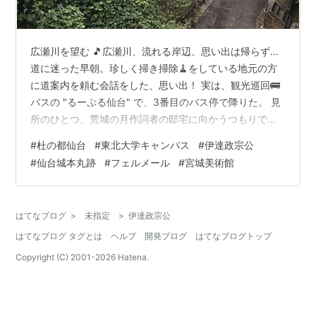
広瀬川を望む 🎵広瀬川、流れる岸辺、思い出は帰らず…
道に迷った早朝。珍しく掃き掃除🧹をしている地元の方
に道案内を頼む会話をした、思い出！ 実は、観光巡回🚌
バスの "るーぷる仙台" で、3番目のバス停で降りた。 見
所のひとつ、荒城の月作詞者の邸宅に向かうつもりで。
るーぷる仙台と通常の路線バス、両方が止まるバス停に
#
杜の都仙台
#
東北大学キャンパス
#
伊達政宗公
掲げられていた地図。これを完全に読み違えた私は恥ず
#
仙台城本丸跡
#
フェルメール
#
宮城美術館
かしながら全く異なる方角の所へ10分以上ほど歩いてし
まった。 その際に、途中、広瀬川を上から望める道路か
らの最初の一枚を撮影したもの ♪. 怪我の功名とはこうい
はてなブログ
>
未指定
>
伊達政宗公
うことを言いますか…笑 ✳️ 次の訪問先は、"独眼竜政宗"
はてなブログ タグとは
ヘルプ
開発ブログ
はてなブログトップ
伊達政宗公のお…
Copyright (C) 2001-
2026
Hatena.