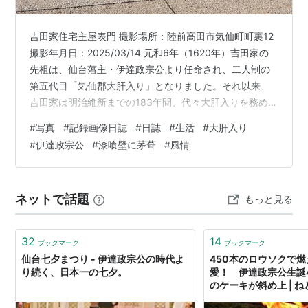
吉田家住宅主屋表門 撮影場所：陸前高田市気仙町町裏12
撮影年月日：2025/03/14 元和6年（1620年）吉田家の
先祖は、仙台藩主・伊達政宗公より任命され、二人制の
第五代目「気仙郡大肝入り」となりました。それ以来、
吉田家は明治維新までの183年間、代々大肝入りを務め、
計19代にわたり地域の統治に尽力してきました。長きに
#
写真
#
記録画像日誌
#
日誌
#
生活
#
大肝入り
わたるその歩みは、まさに地域史に刻まれた重責の歴史
#
伊達政宗公
#
漆喰壁に茅葺
#
風情
と言えるでしょう。 岩手県指定有形文化財 「大肝入り」
は、藩から直接任命される郡の代表であり、代官所に出
仕してその指示を仰ぎながら、村方役人の監督、年貢の
ネットで話題
もっと見る
管理、行政や司法警察といった幅広い分野を担う存在で
した。そのため強い権限…
32
14
ブックマーク
ブックマーク
仙台七夕まつり - 伊達政宗公の時代よ
450本のロウソクで
り続く、日本一の七夕。
愛！ 伊達政宗公生誕
のケーキが斜め上 | 