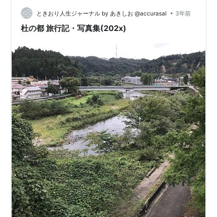
回り込んで半田屋さんへ向かいましょう！仙台駅２階の
構内を通ってと、あれっ何かお出汁の良い香り…半田屋
•
ときおり人生ジャーナル by あきしお ⁦‪@accurasal‬⁩
3年前
さんの口…
杜の都 旅行記・写真集(202x)