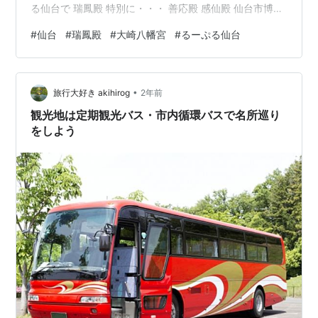
る仙台で 瑞鳳殿 特別に・・・ 善応殿 感仙殿 仙台市博物
館 大崎八幡宮 バスを降りるとすぐ 大きい赤い鳥居 たく
#
仙台
#
瑞鳳殿
#
大崎八幡宮
#
るーぷる仙台
さんの提灯ちょうど七夕だったので七夕飾りも社殿がと
ってもきれい公式ページではVR映像が見られます。 きれ
いな彫刻もくっきり。 大崎八幡宮 仙台は昨年もちょっと
•
だけ・・・カラオケだけ(*^-^*) これはその時の写真で
旅行大好き akihirog
2年前
す。今回はここは行ってません。 仙台は駅が大きくて、
観光地は定期観光バス・市内循環バスで名所巡り
このと…
をしよう