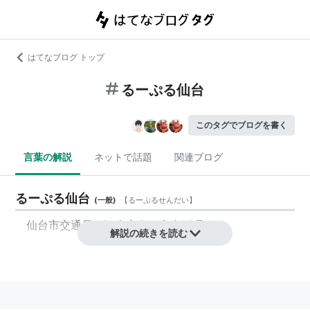
はてなブログ トップ
るーぷる仙台
このタグでブログを書く
言葉の解説
ネットで話題
関連ブログ
るーぷる仙台
(
一般
)
【
るーぷるせんだい
】
仙台市交通局の観光客向け市内循環バス。
解説の続きを読む