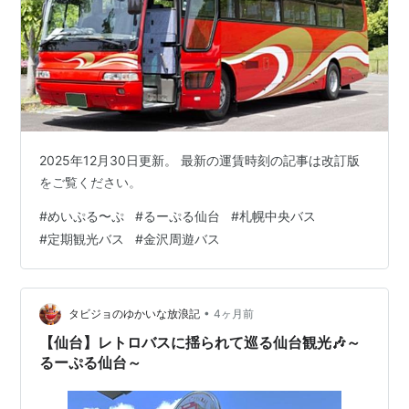
2025年12月30日更新。 最新の運賃時刻の記事は改訂版
をご覧ください。
#
めいぷる〜ぷ
#
るーぷる仙台
#
札幌中央バス
#
定期観光バス
#
金沢周遊バス
•
タビジョのゆかいな放浪記
4ヶ月前
【仙台】レトロバスに揺られて巡る仙台観光🎶～
るーぷる仙台～