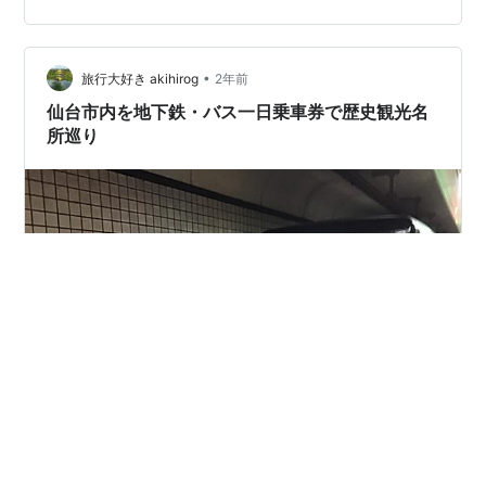
やら名掛丁をブラブラとウインドウショッピングして 四
季折々に変化する青葉通りや 定禅寺通りの欅並木の美し
さに見とれてました。 仙台は新緑の季節も良いけれ…
•
旅行大好き akihirog
2年前
仙台市内を地下鉄・バス一日乗車券で歴史観光名
所巡り