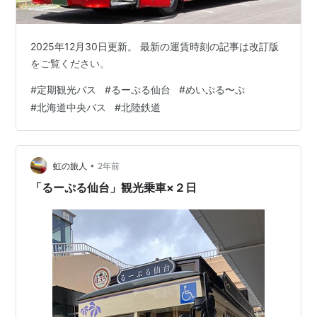
2025年12月30日更新。 最新の運賃時刻の記事は改訂版
をご覧ください。
#
定期観光バス
#
るーぷる仙台
#
めいぷる〜ぷ
#
北海道中央バス
#
北陸鉄道
•
虹の旅人
2年前
「るーぷる仙台」観光乗車×２日