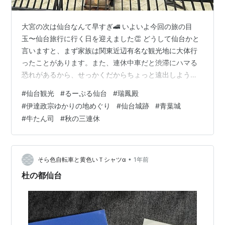
大宮の次は仙台なんて早すぎ🚄 いよいよ今回の旅の目
玉〜仙台旅行に行く日を迎えました👏 どうして仙台かと
言いますと、まず家族は関東近辺有名な観光地に大体行
ったことがあります。また、連休中車だと渋滞にハマる
恐れがあるから、せっかくだからちょっと遠出しようと
思いました。 そこで真っ先に思い浮かんだのはサンドイ
#
仙台観光
#
るーぷる仙台
#
瑞鳳殿
ッチマンさんの故郷：仙台（宮城県）です。東北に行っ
#
伊達政宗ゆかりの地めぐり
#
仙台城跡
#
青葉城
たことがなくて、よくラジオやテレビで仙台や東北各地
#
牛たん司
#
秋の三連休
の紹介を見て（聞いて）、いつか絶対行ってみたいと思
いました🥰 実は狩野EIKOさんも好きで9月にEIKO!GO!の
ライブに行ったんですよね〜🎮
•
そら色自転車と黄色いＴシャツα
1年前
杜の都仙台