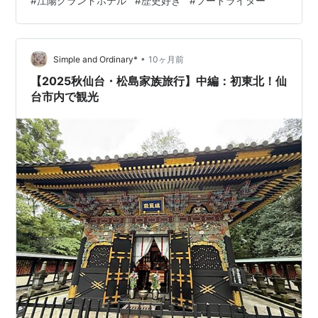
#
江陽グランドホテル
#
歴史好き
#
フードライター
ん！ 出張に行ったら必ず、ぶらっと観光をセットに 新幹
線を降りた仙台駅前。商業施設もたくさんあって東京の
ように買い物できます 出産してからは、家族との時間調
整で出張に行くのが大変になりまして。貴重な一人時間
•
Simple and Ordinary*
10ヶ月前
を有効に使おうと、必ず仕事の前後に…
【2025秋仙台・松島家族旅行】中編：初東北！仙
台市内で観光