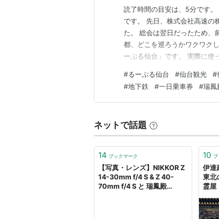
読了時間の目安は、5分です。 こん
です。 先日、株式会社高速の
た。 総会は翌日だったため、
都、どこを巡ろうかワクワク
ーぷる仙台」です。 実際に使
今回は、一人旅の強い味方で
#
るーぷる仙台
#
仙台観光
#
まとめました。 「るーぷる仙
#
地下鉄
#
一日乗車券
#
瑞鳳
際に乗ってわかった4つのデメ
ネットで話題
14
10
ブックマーク
ブ
【写真・レンズ】NIKKOR Z
伊達
14-30mm f/4 S & Z 40-
東北
70mm f/4 S と 瑞鳳殿
霊屋
October 2020 - Eikokudo
Rockets