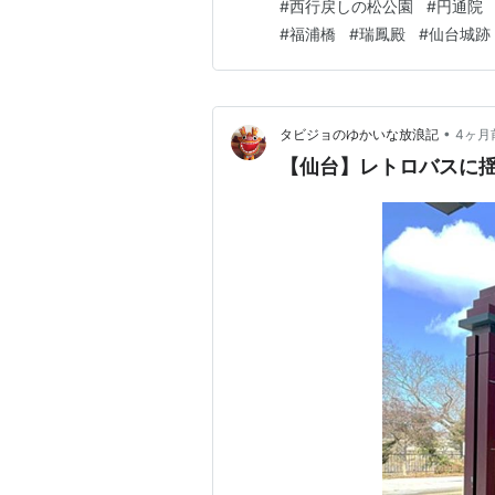
#
西行戻しの松公園
#
円通院
三慧殿（重要文化財）、雲外
#
福浦橋
#
瑞鳳殿
#
仙台城跡
庭、遠州の庭（⼩堀遠州の作…
•
タビジョのゆかいな放浪記
4ヶ月
【仙台】レトロバスに揺