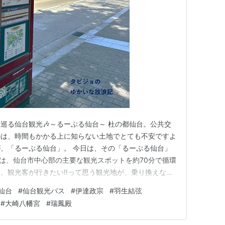
巡る仙台観光🎶～るーぷる仙台～ 杜の都仙台。公共交
のは、時間もかかる上に知らない土地でとても不安ですよ
、「るーぷる仙台」。 今日は、その「るーぷる仙台」
台は、仙台市中心部の主要な観光スポットを約70分で循環
。観光客が行きたい‼って思う観光地が、乗り換えなく
それだけでなく、地下鉄移動では知ることが出来ない車窓
仙台
#
仙台観光バス
#
伊達政宗
#
羽生結弦
れるのも魅力です(*^-^*) 今回、バスの写真を撮り忘
#
大崎八幡宮
#
瑞鳳殿
画像をいただき…