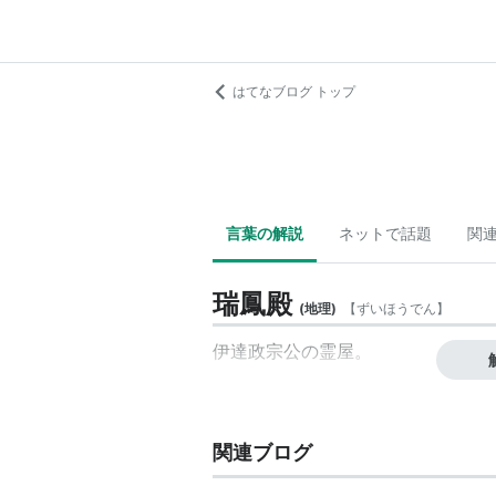
はてなブログ トップ
言葉の解説
ネットで話題
関
瑞鳳殿
(
地理
)
【
ずいほうでん
】
伊達政宗公の霊屋。
関連ブログ