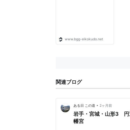
www.bgg-eikokudo.net
関連ブログ
•
ある日 この道
2ヶ月前
岩手・宮城・山形3 
幡宮