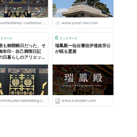
voriteslibrary-castletour.com
www.yururi-rien.com
6
ックマーク
ブックマーク
殿も御開帳日だった、そ
瑞鳳殿ー仙台藩祖伊達政宗公
御朱印 - 自己満喫日記
が眠る霊屋
の日暮らしのアリエッテ
chirokyotei.hatenablog.com
www.zuihoden.com