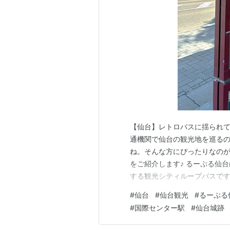
【仙台】レトロバスに揺られて
通機関で仙台の観光地を巡る
ね。そんな方にぴったりなのが
をご紹介します♪ るーぷる仙
する観光シティループバスです
効率よく巡れるというもの。
#
仙台
#
仙台観光
#
るーぷる
から仙台の自然や街並みも眺めら
#
国際センター駅
#
仙台城跡
れましたので、公式ページから