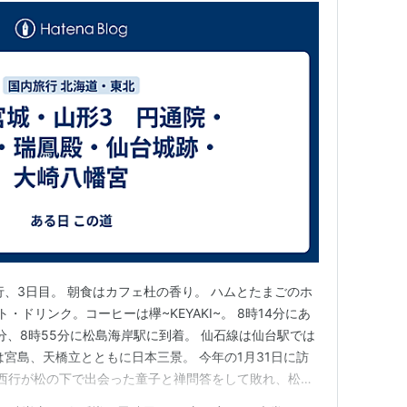
行、3日目。 朝食はカフェ杜の香り。 ハムとたまごのホ
・ドリンク。コーヒーは欅~KEYAKI~。 8時14分にあ
分、8時55分に松島海岸駅に到着。 仙石線は仙台駅では
は宮島、天橋立とともに日本三景。 今年の1月31日に訪
 西行が松の下で出会った童子と禅問答をして敗れ、松島
衣観音展望台 円通院 伊達政宗の嫡孫・光宗の霊廟である