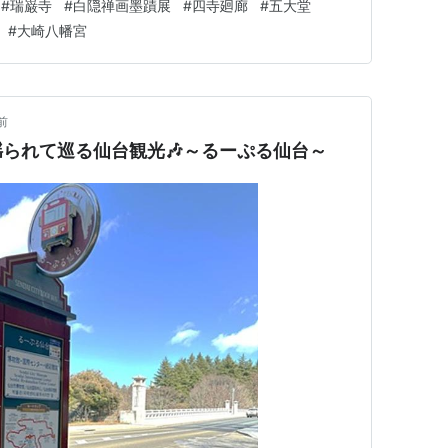
#
瑞巌寺
#
白隠禅画墨蹟展
#
四寺廻廊
#
五大堂
天地の庭（⽯庭）、三慧殿禅林瞑想の庭、⽩華峰⻄洋の
#
大崎八幡宮
前
られて巡る仙台観光🎶～るーぷる仙台～