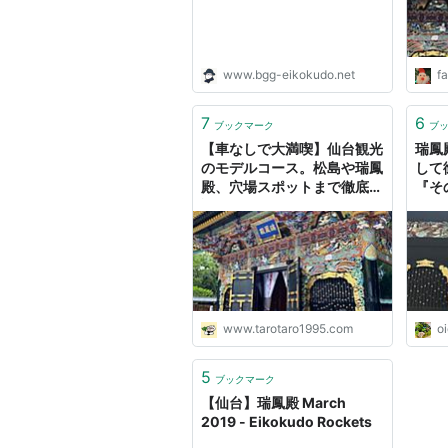
www.bgg-eikokudo.net
fa
7
6
ブックマーク
ブ
【車なしで大満喫】仙台観光
瑞鳳
のモデルコース。松島や瑞鳳
して
殿、穴場スポットまで徹底解
『そ
説(日帰り/ 1泊2日/ 2泊3日の
ィ』
方向け) - Taro | 投資・グル
メ・子育て・旅行・ブログ収
益化
www.tarotaro1995.com
oi
5
ブックマーク
【仙台】瑞鳳殿 March
2019 - Eikokudo Rockets