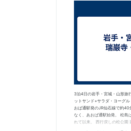
3泊4日の岩手・宮城・山形旅
ットサンド+サラダ・ヨーグルト
おば通駅発のJR仙石線で約40
なく、あおば通駅始発。 松島
れて以来。 西行戻しの松公園
行きをあきらめたらしい。 白