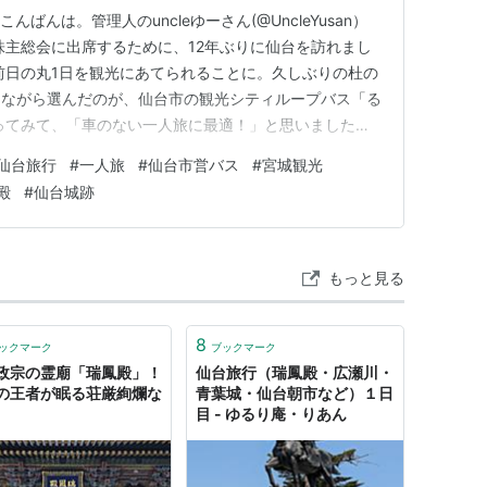
ばんは。管理人のuncleゆーさん(@UncleYusan）
株主総会に出席するために、12年ぶりに仙台を訪れまし
前日の丸1日を観光にあてられることに。久しぶりの杜の
しながら選んだのが、仙台市の観光シティループバス「る
ってみて、「車のない一人旅に最適！」と思いました。
あるこのバスの魅力や、知っておくべきリアルな注意点を
仙台旅行
#
一人旅
#
仙台市営バス
#
宮城観光
台」の概要 「一日乗車券」はスマホ購入がおすすめ！ 実
殿
#
仙台城跡
リ…
もっと見る
8
ックマーク
ブックマーク
政宗の霊廟「瑞鳳殿」！
仙台旅行（瑞鳳殿・広瀬川・
の王者が眠る荘厳絢爛な
青葉城・仙台朝市など）１日
目 - ゆるり庵・りあん