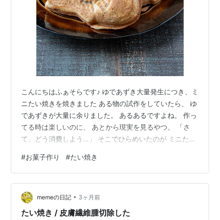
こんにちはふぁそらです♪ ゆであずき大量発生につき、ミ
ニたい焼きを焼きました ある物の試作をしていたら、 ゆ
であずきが大量に余りました。 あるあるですよね。 作っ
てる時は楽しいのに、 あとから現実を見るやつ。 「さ
て、どう消費しよう…」 そこでひらめいたのが ミニたい
焼き。 久々に登場したのが ビタントニオのホットサンド
#
お菓子作り
#
たい焼き
メーカー。 これ、たい焼きも焼けて ワッフルも焼ける優
れもの。 こういう調理家電、 出番は少ないけど 出すと
毎回ちょっとテンション上がります。 レシピは説明書に
•
あったものをそのまま使用。 卵1個で、なんと ミニたい
memeの日記
3ヶ月前
焼き9個も焼けました。 しかもミニサイズ。 可愛い。 食
たい焼き / 皮膚繊維腫切除した