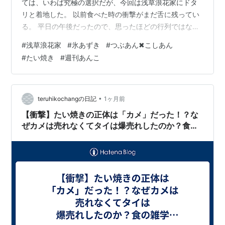
ては、いわば究極の選択だが、今回は浅草浪花家にドタ
リと着地した。 以前食べた時の衝撃がまだ舌に残ってい
る。 平日の午後だったので、思ったほどの行列ではなか
ったが、それでも「満席」の札が下がり、１０分ほどの
#
浅草浪花家
#
氷あずき
#
つぶあん✖こしあん
待ち時間で店内に入ることができた。 右手では店主が一
#
たい焼き
#
週刊あんこ
丁焼きで鯛焼きを焼いている。あんこのいい匂いが流れ
てくる。たまらん光景。 レゲエが流れ、テーブル間はゆ
ったりしていて、ここは浅草の中の不思議系オアシス、
と言いたくなる。 ★本日のテーブル かき氷（あずき）８
•
teruhikochangの日記
1ヶ月前
００円 トッピングこしあん１８０円…
【衝撃】たい焼きの正体は「カメ」だった！？な
ぜカメは売れなくてタイは爆売れしたのか？食の
雑学【豆知識 トリビア 面白い 教養】