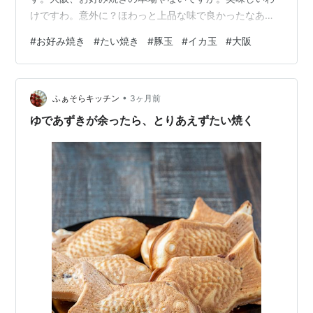
けですわ。意外に？ほわっと上品な味で良かったなあ。
そして今日の3時のおやつは、たい焼き！ これもお好み
#
お好み焼き
#
たい焼き
#
豚玉
#
イカ玉
#
大阪
焼き屋のおっちゃんとこで購入。なんと1尾100円、安
い。お好み焼きも350円と安かったです。ぷっくりとし
て勢いのあるたい焼きです。 たい焼き、コーヒーに合い
•
ます。美味しい。 お好み焼き、母がよく作ってくれまし
ふぁそらキッチン
3ヶ月前
た。山芋をいれた生地は少しねかせておくのが美味しく
ゆであずきが余ったら、とりあえずたい焼く
なるコツ。母がいたら喜ぶやろなあ～今…