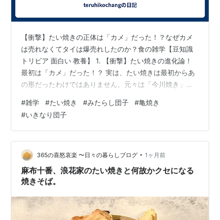
【衝撃】たい焼きの正体は「カメ」だった！？なぜカメ
は売れなくてタイは爆売れしたのか？食の雑学【豆知識
トリビア 面白い 教養】 1. 【衝撃】たい焼きの進化論！
最初は「カメ」だった！？ 実は、たい焼きは最初からあ
の形だったわけではありません。元々は「今川焼き」と
いうお菓子から生まれた、いわば進化系なんです。 カメ
#
雑学
#
たい焼き
#
みたらし団子
#
亀焼き
からタイへの大逆転 明治時代、最初は「カメ焼き」とし
#
いきなり団子
て売られていた。カメも縁起が良いはずなのに、なぜか
全然売れなかった。形を「タイ」に変えた瞬間に爆売
れ！「めでたい」という言葉との組み合わせが、日本人
の心にヒットした。【例題】もしiPhoneが「四角」じゃ
•
365の喜怒哀楽 〜日々の暮らしブログ
1ヶ月前
なく「星型」だったら？使いにく…
麻布十番、浪花家のたい焼きと何故かクセになる
焼きそば。