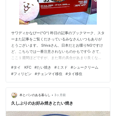
サワディかなぴー(^O^) 昨日の記事のブックマーク、スタ
ーまた記事をご覧くださっているみなさんいつもありが
とうございます。 Shivaさん、日本だとお喋りNGですけ
ど、こちらでは一番注意されないものかもです💦 さて、
ここ１週間ほどですが、また胃の具合があまり良くなく
て養生食までいきませんが、食べる量や食べる物を調整
#
タイ KFC
#
たい焼き
#
ミスド
#
シュークリーム
しています。 決して食欲がなくて、食べ物は見たくない
#
フィリピン
#
チェンマイ移住
#
タイ移住
という状態ではなく、むしろ食べたいのに食べると具合
が悪くなるから我慢しているという状態ですΣ(￣ロ￣lll)
ｶﾞｰﾝ そんなわけで、おいしそうな物を見かけると思わず
足が止まります。 KFCにチーズ🧀よ～(≧∇≦) by かなぴ
•
本とパンのある暮らし
3ヶ月前
ー …
久しぶりのお好み焼きとたい焼き