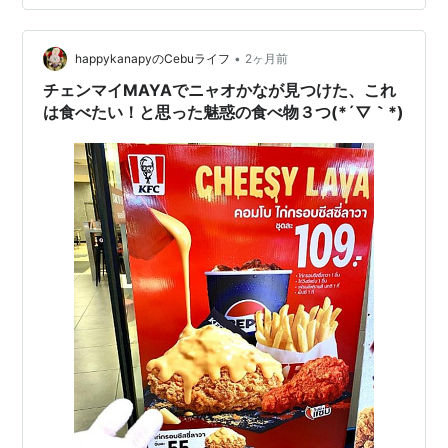
て、困らせてしまいました。 でも、今ならスッキリと分
かります。 あれは、恥ずかしかったんじゃない。 「お母
•
さん、綺麗だね」 って周りに言われるのが嬉しくて。 誰
happykanapyのCebuライフ
2ヶ月前
よりも自慢の母だったから。 一番輝いていてほしかった
チェンマイMAYAでニャオかなが見つけた、これ
んだなぁ、と。 むむむ。そ…
は食べたい！と思った魅惑の食べ物３つ(*´▽｀*)