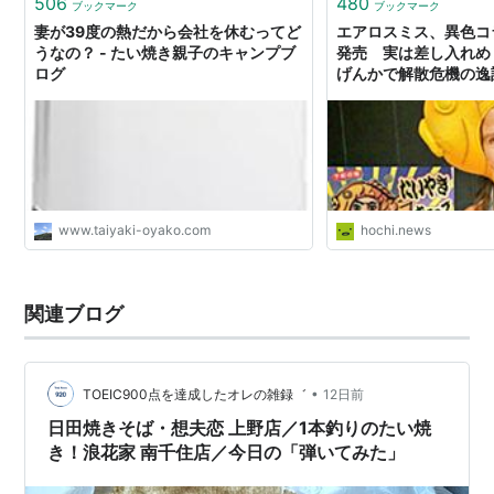
506
480
ブックマーク
ブックマーク
妻が39度の熱だから会社を休むってど
エアロスミス、異色コ
うなの？ - たい焼き親子のキャンプブ
発売 実は差し入れめ
ログ
げんかで解散危機の逸
好物 - スポーツ報知
www.taiyaki-oyako.com
hochi.news
関連ブログ
•
TOEIC900点を達成したオレの雑録゛
12日前
日田焼きそば・想夫恋 上野店／1本釣りのたい焼
き！浪花家 南千住店／今日の「弾いてみた」