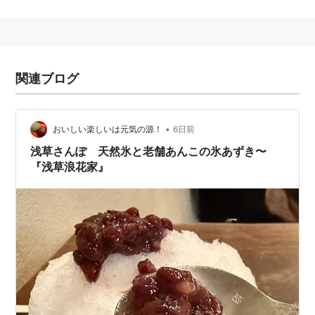
関連ブログ
•
おいしい楽しいは元気の源！
6日前
浅草さんぽ 天然氷と老舗あんこの氷あずき〜
『浅草浪花家』