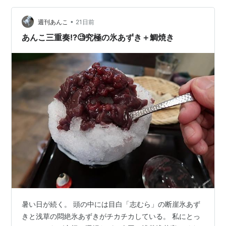
します。 日田焼きそば・想夫恋 上野店 これまでも書い
ていますが、私は元々「九州旅行が趣味」と言うくら…
•
週刊あんこ
21日前
あんこ三重奏⁉️🧐究極の氷あずき＋鯛焼き
暑い日が続く。 頭の中には目白「志むら」の断崖氷あず
きと浅草の悶絶氷あずきがチカチカしている。 私にとっ