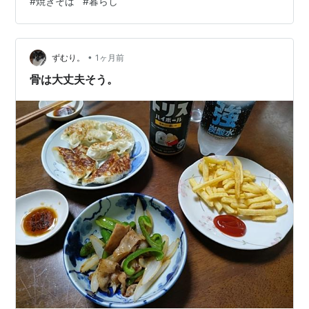
#
焼きそば
#
暮らし
うちにできることは済ませておこうというわけです。美
容院の帰り、麻布十番に寄ってお買い物をしてきまし
た。 いつもの八百屋さんやスーパーに寄り、帰る道すが
ら、あの『およげ！たいやきくん』のモデルになった、
•
ずむり。
1ヶ月前
たい焼きの専門店『浪花家』の前を通ると、店の前…
骨は大丈夫そう。