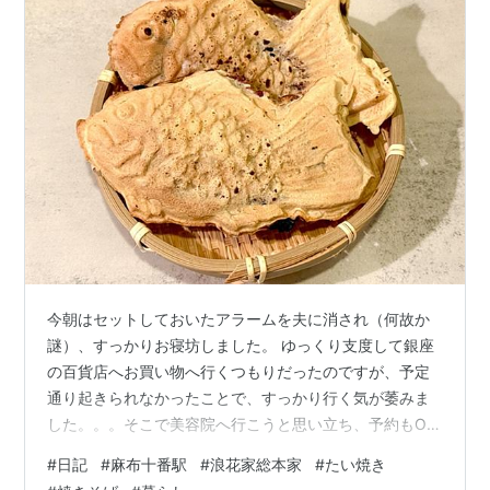
今朝はセットしておいたアラームを夫に消され（何故か
謎）、すっかりお寝坊しました。 ゆっくり支度して銀座
の百貨店へお買い物へ行くつもりだったのですが、予定
通り起きられなかったことで、すっかり行く気が萎みま
した。。。そこで美容院へ行こうと思い立ち、予約もOK
だったので急遽髪をきれいにしてもらってきました。水
#
日記
#
麻布十番駅
#
浪花家総本家
#
たい焼き
曜日あたりからまた暑くなりそうとの予報なので、今の