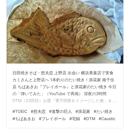
日田焼きそば・想夫恋 上野店 出会い 横浜青葉店で実食
カミさんと上野店へ 1本釣りのたい焼き！浪花家 南千住
店 ちばあきお『プレイボール』と浪花家のたい焼き 今日
の「弾いてみた」（YouTube で再掲） 深夜の2時間
DTM（33回目）お題「電子回路をイメージした曲」＆ 1
週間DTM（20回目）お題②「テルミン」 深夜の2時間
#
TOEIC
#
想夫恋
#
進撃の巨人
#
浪花家
#
たい焼き
DTM（34回目）お題「シャンパンで乾杯のシーン」＆ 1
#
ちばあきお
#
プレイボール
#
宅録
#
DTM
#
Caustic
週間DTM（21回目）お題①「ICE RAIN」お題②「ドラ
イブ：海沿いの公道」 たいぶ前のネタを練り直して放出