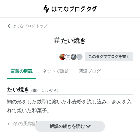
はてなブログ トップ
たい焼き
このタグでブログを書く
言葉の解説
ネットで話題
関連ブログ
たい焼き
(
食
)
【
たいやき
】
鯛の形をした鉄型に溶いた小麦粉を流し込み、あんを入
れて焼いた和菓子。
冬の風物詩
解説の続きを読む
一部のユーザは懐かしさを感じる(関連 にくまん)