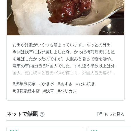
お出かけ欲がいくつも溜まっています。やっとの外出、
今回は浅草にお邪魔しました👣。かっぱ橋商店街にも足
を延ばしたかったのですが、人混みと暑さで断念😩💦。
電車の車両はほぼ外国人でした。すれ違う半数以上は外
国人、更に続々と観光バスが停まり、外国人観光客が降
りてきていました。 ◾️『パンのペリカン』 赤い幌が目印
#
浅草浪花家
#
かき氷
#
あずき
#
たい焼き
の『ペリカン』は、創業1942年（昭和17年）のパン屋さ
#
浪花家総本店
#
浅草
#
ペリカン
ん。形や大きさが異なる食パンとロールパン全10種のみ
を販売しています。創業当初に作っていた菓子パンはす
ぐにやめ、主に喫茶店やホテル等に卸す食事パンに絞
ネットで話題
もっと見る
り、信念を変えずに現在四代目が後継されています。 午
後に立ち寄って完売していたことが２…