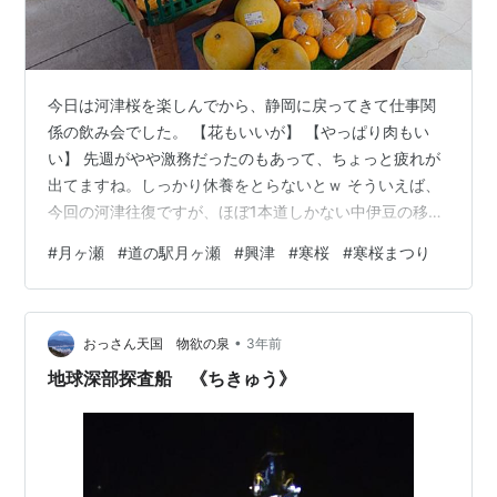
今日は河津桜を楽しんでから、静岡に戻ってきて仕事関
係の飲み会でした。 【花もいいが】 【やっぱり肉もい
い】 先週がやや激務だったのもあって、ちょっと疲れが
出てますね。しっかり休養をとらないとｗ そういえば、
今回の河津往復ですが、ほぼ1本道しかない中伊豆の移
動。嵯峨沢館の前もしっかり通ってきましたｗ 今日の帰
#
月ヶ瀬
#
道の駅月ヶ瀬
#
興津
#
寒桜
#
寒桜まつり
り道は、時間も似たような時間だったので、前回の帰り
道をトレースするような感じでしたね。 ただし、今日は
途中から、前回のルートをそれて帰ってきましたので。
•
詳しくはまたレポするとして、まずは前回の帰路のレポ
おっさん天国 物欲の泉
3年前
を済ませてしまいましょう。 東府やさんに寄った後、次
地球深部探査船 《ちきゅう》
なる寄り道はこちらでした。 【道の駅…