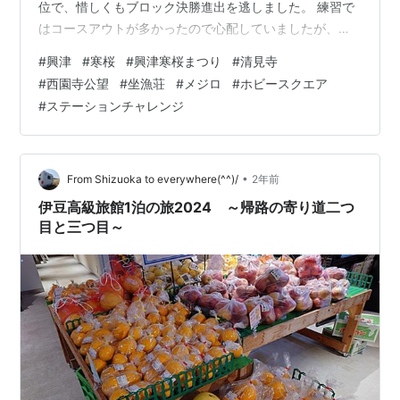
位で、惜しくもブロック決勝進出を逃しました。 練習で
はコースアウトが多かったので心配していましたが、ブ
レーキをうまく調節してコースアウトしないで2レースと
#
興津
#
寒桜
#
興津寒桜まつり
#
清見寺
も走れたのは、今回の収穫ではないかと思います。 ただ
#
西園寺公望
#
坐漁荘
#
メジロ
#
ホビースクエア
やっぱり、上位層とはスピードが違いますね。トップの
#
ステーションチャレンジ
選手はこのコースを30秒弱で走るのですが、小僧の場合
は32秒台といったところでした。全体では中くらいのタ
イムですかね。 とはいえ、ミニ四駆はやっぱり完走して
なんぼなので、そこの兼ね合い…
•
From Shizuoka to everywhere(^^)/
2年前
伊豆高級旅館1泊の旅2024 ～帰路の寄り道二つ
目と三つ目～