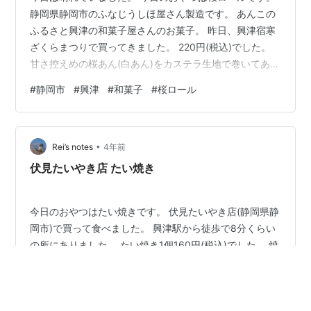
静岡県静岡市のふなじうしほ屋さん製造です。 あんこの
ふるさと興津の和菓子屋さんのお菓子。 昨日、興津宿寒
ざくらまつりで買ってきました。 220円(税込)でした。
甘さ控えめの桜あん(白あん)をカステラ生地で巻いてあり
ました。 桜葉の塩気が良いアクセントになっていまし
#
静岡市
#
興津
#
和菓子
#
桜ロール
た。 春らしい和風ロールケーキでした。
•
Rei’s notes
4年前
伏見たいやき店 たい焼き