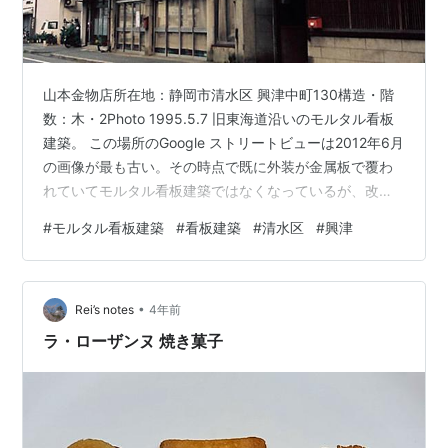
山本金物店所在地：静岡市清水区 興津中町130構造・階
数：木・2Photo 1995.5.7 旧東海道沿いのモルタル看板
建築。 この場所のGoogle ストリートビューは2012年6月
の画像が最も古い。その時点で既に外装が金属板で覆わ
れていてモルタル看板建築ではなくなっているが、改装
されただけで建て替えられたわけではなく、2023年7月
#
モルタル看板建築
#
看板建築
#
清水区
#
興津
時点でも建物は残されている。 2018年8月の画像までは
金物店として営業している様子だったが、2019年7月以
降の画像ではカーテンが閉じられたままになっていて、
•
その様子からすると、数年前に営業を辞めたようだ。 静
Rei’s notes
4年前
岡の建築・土木構築物 ＃古い建物 静岡県 ＃モルタ…
ラ・ローザンヌ 焼き菓子