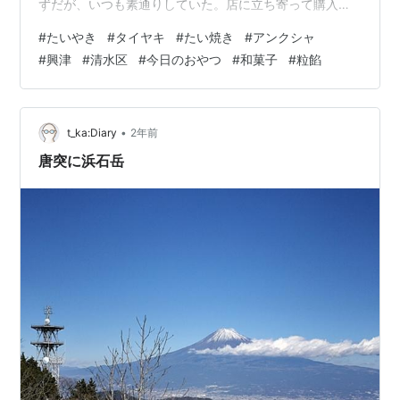
ずだが、いつも素通りしていた。店に立ち寄って購入し
たのは10年ぶりくらいか。 プラス テープカッター テー
#
たいやき
#
タイヤキ
#
たい焼き
#
アンクシャ
プ 、かわいいテープディスペンサー 、卓上テープカッタ
#
興津
#
清水区
#
今日のおやつ
#
和菓子
#
粒餡
ー フラワーテープディスペンサー ナマケモノの置物 (ラ
ッコ) Yundxi Amazon EXCEART テープカッター 卓上テ
ープカッター ミドリ カッター マグネットレターカッタ
ー テープ切り ねこ テープホルダー テープ 卓上…
•
t_ka:Diary
2年前
唐突に浜石岳