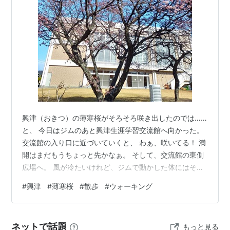
興津（おきつ）の薄寒桜がそろそろ咲き出したのでは……
と、 今日はジムのあと興津生涯学習交流館へ向かった。
交流館の入り口に近づいていくと、 わぁ、咲いてる！ 満
開はまだもうちょっと先かなぁ。 そして、交流館の東側
広場へ。 風が冷たいけれど、ジムで動かした体にはその
風も心地いい。 河津桜のような濃いピンクの桜も。 交流
#
興津
#
薄寒桜
#
散歩
#
ウォーキング
館から西へ、清見潟公園にも行ってみる。 こちらには紅
梅が。 う～ん、梅の香りのいいことよ。 濃い色や、 淡
い色のも。 毎年開催されている「興津寒ざくらまつ
ネットで話題
もっと見る
り」、 今年は２月８日（日）に催されるそう。２月下旬