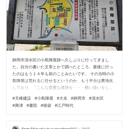
静岡市清水区の小島陣屋跡へ久しぶりに行ってぎまし
た。自分の書いた文章とかで調べたところ、最後に行っ
たのはもう１４年も前のことみたいです。 その当時の小
島陣屋は荒れるに任せるというのか、もう半分は農地化
しており、「こんな貴重な遺跡を・・・酷い扱いをしや
がって。」と激しく憤ったものでした。 ↑当時の写真が
#
天峰建設
#
小島陣屋
#
大名
#
静岡市
#
清水区
残ってました。こんな感じでした。 ↓YouTubeにもアッ
#
興津
#
書院
#
移築
#
江戸時代
プしていたことを思い出しました(苦笑)。 youtu.be その
後なんかのニュースで小島陣屋の整備が始まったという
ので、今回様子を見に行ったという次第です。 さて小島
陣屋のことについて書く前に、前段としてそもそも《陣
•
From Shizuoka to everywhere(^^)/
2年前