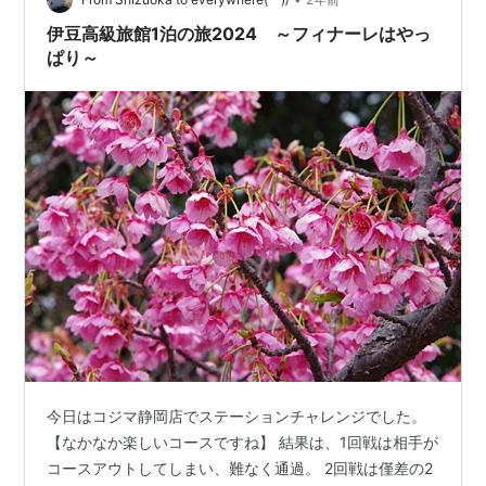
屋》とは何かについて解説…
伊豆高級旅館1泊の旅2024 ～フィナーレはやっ
ぱり～
今日はコジマ静岡店でステーションチャレンジでした。
【なかなか楽しいコースですね】 結果は、1回戦は相手が
コースアウトしてしまい、難なく通過。 2回戦は僅差の2