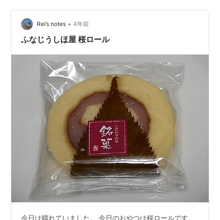
感の黒糖風味の素朴なお菓子でした。 次はフィナンシ
ェ。 フランス発祥のお菓子で、フランス語でお金持ちや
金融家という意味があるそうです。 しっとりしていまし
•
Rei’s notes
4年前
た。 最後はブ…
ふなじうしほ屋 桜ロール
今日は晴れていました。 今日のおやつは桜ロールです。