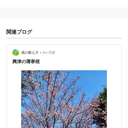
地名
茨城県
稲敷郡
美浦村
興津
千葉県
勝浦市
興津
関連ブログ
千葉県
印旛郡
栄町
興津
高知県
高岡郡
四万十町
興津
•
風の数え方
6ヶ月前
興津の薄寒桜