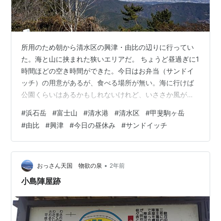
所用のため朝から清水区の興津・由比の辺りに行ってい
た。海と山に挟まれた狭いエリアだ。 ちょうど昼過ぎに1
時間ほどの空き時間ができた。今日はお弁当（サンドイ
ッチ）の用意があるが、食べる場所が無い。海に行けば
公園くらいはあるかもしれないけれど、いささか風が強
い。近場でどこか静かな場所…と見回していたら、浜石
#
浜石岳
#
富士山
#
清水港
#
清水区
#
甲斐駒ヶ岳
岳のアンテナ群が見えた。 浜石岳は、ずいぶん前に登っ
#
由比
#
興津
#
今日の昼休み
#
サンドイッチ
たことがある。700m程度の低山だが、とても見晴らしが
良い。そして、海抜0ｍからのハイキングコースから山頂
直下の駐車場まで、様々な距離で登れるお手軽な山とい
う印象がある。調べてみると、今でも山頂までの道路が
•
おっさん天国 物欲の泉
2年前
通じているようだった。 というわけで由…
小島陣屋跡