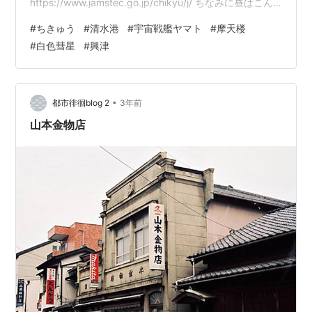
https://www.jamstec.go.jp/chikyu/j/ ちなみに昼はこん
な感じです。 個人的には夜の姿がなんとなく、宇宙戦艦
#
ちきゅう
#
清水港
#
宇宙戦艦ヤマト
#
摩天楼
ヤマトのコイツとダブります。 いや別にそれだけです。
#
白色彗星
#
興津
ご静聴ありがとうございました。 終 【Amazon.co.jp限
定】宇宙戦艦ヤマト 劇場版 4Kリマスター (4K ULTRA
HD Blu-ray & Blu-ray Disc) 【通常版】（２商品連動…
•
都市徘徊blog 2
3年前
山本金物店