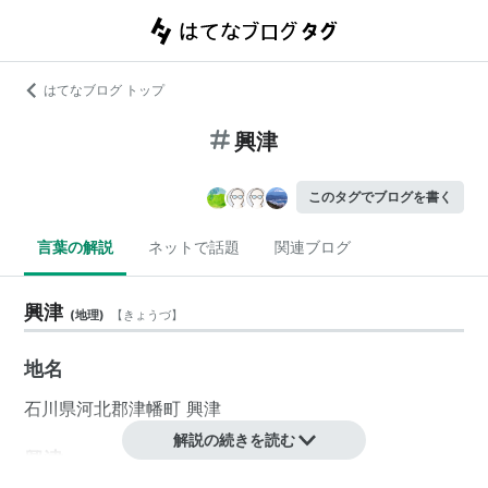
はてなブログ トップ
興津
このタグでブログを書く
言葉の解説
ネットで話題
関連ブログ
興津
(
地理
)
【
きょうづ
】
地名
石川県
河北郡
津幡町
興津
解説の続きを読む
興津
(
地理
)
【
おきつ
】