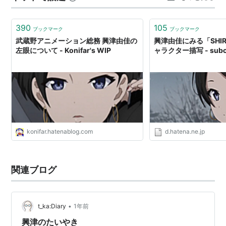
までは花が楽しめそうなので、また出かけてみたい。 今
日もカメラは花でいっぱい…
390
105
ブックマーク
ブックマーク
武蔵野アニメーション総務 興津由佳の
興津由佳にみる「SHIR
左眼について - Konifar's WIP
ャラクター描写 - subcu
konifar.hatenablog.com
d.hatena.ne.jp
関連ブログ
•
t_ka:Diary
1年前
興津のたいやき