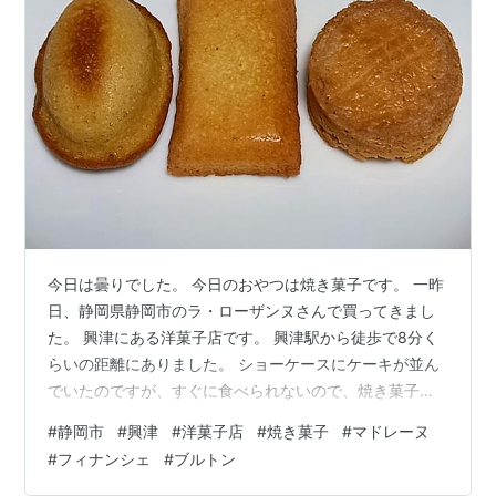
今日は曇りでした。 今日のおやつは焼き菓子です。 一昨
日、静岡県静岡市のラ・ローザンヌさんで買ってきまし
た。 興津にある洋菓子店です。 興津駅から徒歩で8分く
らいの距離にありました。 ショーケースにケーキが並ん
でいたのですが、すぐに食べられないので、焼き菓子を
買いました。 黒糖はちみつマドレーヌが100円(税込)、フ
#
静岡市
#
興津
#
洋菓子店
#
焼き菓子
#
マドレーヌ
ィナンシェが170円(税込)、ブルトンが170円(税込)でし
#
フィナンシェ
#
ブルトン
た。 まずは黒糖はちみつマドレーヌ。 ふんわりとした食