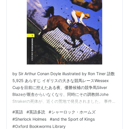
by Sir Arthur Conan Doyle illustrated by Ron Tiner 語数
5,925 あらすじ イギリスの大きな競馬レースWessex
Cupを目前に控えたある夜、優勝候補の競争馬Silver
Blazeが厩舎からいなくなり、同時にその調教師Johe
Strakerの死体が、近くの荒地で発見されました。 事件が
起こった前夜、厩舎に赤と黒のスカーフを身につけた怪
#
英語
#
英語多読
#
シャーロック・ホームズ
しい男Simpsonが現れており、厩舎で働いていた若者の
#
Sherlock Holmes
#
and the Sport of Kings
証言と、死体の手にそのスカーフが握られていたことか
#
Oxford Bookworms Library
ら、犯人はSimpsonと思われていました。 けれども、遺