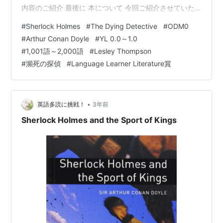
内容のご紹介 最後に 本について 今回ご紹介させていた
だくのは、Sir Arthur Conan Doyleが書いた作品を、
#
Sherlock Holmes
#
The Dying Detective
#
ODM0
Lesley Thompsonさんが250語レベルの英語に簡略化し
#
Arthur Conan Doyle
#
YL 0.0～1.0
たGraded Reader（段階別図書）、『Sherlock Holmes:
#
1,001語～2,000語
#
Lesley Thompson
The Dying Detective』です。 YL 0.9程度 語数は916語
#
瀕死の探偵
#
Language Learner Literature賞
Lexile: 44…
•
英語多読に挑戦！
3年前
Sherlock Holmes and the Sport of Kings