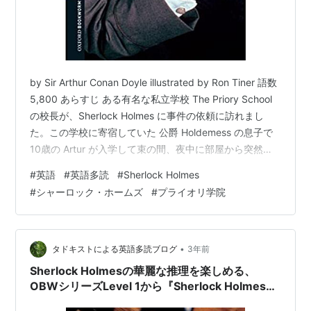
by Sir Arthur Conan Doyle illustrated by Ron Tiner 語数
5,800 あらすじ ある有名な私立学校 The Priory School
の校長が、Sherlock Holmes に事件の依頼に訪れまし
た。この学校に寄宿していた 公爵 Holdemess の息子で
10歳の Artur が入学して束の間、夜中に部屋から突然い
なくなったのだといいます。 そして、同時にもう一人、
#
英語
#
英語多読
#
Sherlock Holmes
この学校のドイツ語の先生 Heidegger の行方もわかりま
#
シャーロック・ホームズ
#
プライオリ学院
せん。公爵は公になることを恐れ、二人がいなくなって3
日経ち、校長はいてもたってもいられなくなって、
Holmes に…
•
タドキストによる英語多読ブログ
3年前
Sherlock Holmesの華麗な推理を楽しめる、
OBWシリーズLevel 1から『Sherlock Holmes
and the Sport of Kings』のご紹介