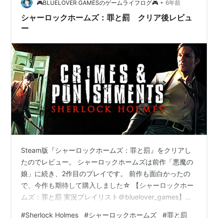
ション・ゲーム/エニグマと天才数学者の秘密』で主演を
•
🎮BLUELOVER GAMESのゲームライフログ🎮
6年前
務めたベネディクト・…
シャーロックホームズ：罪と罰 クリア後レビュ
ー
Steam版『シャーロックホームズ：罪と罰』をクリアし
たのでレビュー。 シャーロックホームズは前作「悪魔の
娘」に続き、2作目のプレイです。 前作も面白かったの
で、今作も期待して購入しました☆ 【シャーロックホー
ムズ：罪と罰 実況プレイリスト＠bluelover_games】
www.youtube.com 感想は…推理は結構難しいものもあ
#
Sherlock Holmes
#
シャーロックホームズ
#
罪と罰