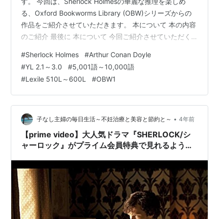
す。 今回は、Sherlock Holmesの華麗な推理を楽しめ
る、Oxford Bookworms Library (OBW)シリーズからの
作品をご紹介させていただきます。 本について 本の内容
のご紹介 最後に 本について 今回ご紹介させていただく
のは、Sir Arthur Conan Doyleさんが文を手掛けた作品を
#
Sherlock Holmes
#
Arthur Conan Doyle
400語レベルの英語に簡略化したGraded Reader（段階
#
YL 2.1～3.0
#
5,001語～10,000語
別図書）、『Sherlock Holmes and the Sport of Kings』
#
Lexile 510L～600L
#
OBW1
です。 YL 2.0～2.2程度 語数は5,925語 Lexile: …
•
子なし主婦の毎日生活～不妊治療と美容と節約と～
4年前
【prime video】大人気ドラマ『SHERLOCK/シ
ャーロック』がプライム会員特典で見れるように
なってる！！