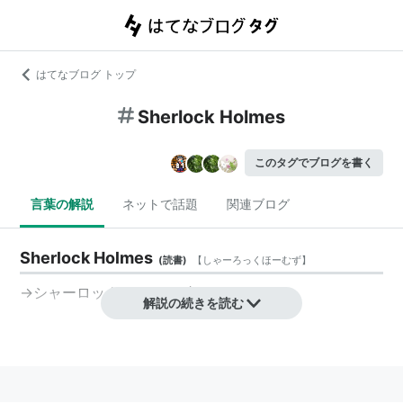
はてなブログ トップ
Sherlock Holmes
このタグでブログを書く
言葉の解説
ネットで話題
関連ブログ
Sherlock Holmes
(
読書
)
【
しゃーろっくほーむず
】
→
シャーロック・ホームズ
解説の続きを読む