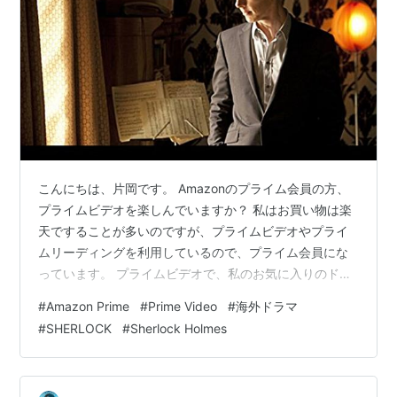
こんにちは、片岡です。 Amazonのプライム会員の方、
プライムビデオを楽しんでいますか？ 私はお買い物は楽
天ですることが多いのですが、プライムビデオやプライ
ムリーディングを利用しているので、プライム会員にな
っています。 プライムビデオで、私のお気に入りのドラ
マがプレミアム会員見放題となっていたのでご紹介しま
#
Amazon Prime
#
Prime Video
#
海外ドラマ
す。 『SHERLOCK/シャーロック』です！！ 2010年のド
#
SHERLOCK
#
Sherlock Holmes
ラマですが、10年以上前のドラマとは思えない・・。今
見ても世界観に引き込まれます！ 主演のシャーロックホ
ームズ役は、映画『ドクターストレンジ』や『イミテー