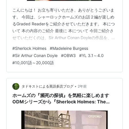
こんにちは！ お立ち寄りいただき、ありがとうございま
す。 今回は、シャーロックホームズのお話２編が楽しめ
るGraded Readerをご紹介させていただきます。 本につ
いて 本の内容のご紹介 最後に 本について 今回ご紹介さ
せていただくのは、Sir Arthur Conan Doyleの作品を、
Madeleine Burgessさんが簡略化（リトールド）した
#
Sherlock Holmes
#
Madeleine Burgess
Graded Reader（段階別図書）、『Sherlock Holmes
#
Sir Arthur Conan Doyle
#
OBW3
#
YL 3.1～4.0
and the Missing Jewels』です。 YL 3.2～3.4程度 語数
#
10,001語～20,000語
は11,150語 シリーズ：Oxford Bookworms LibraryのS…
•
タドキストによる英語多読ブログ
2年前
ホームズの『瀕死の探偵』を気軽に楽しめます
ODMシリーズから『Sherlock Holmes: The
Dying Detective』のご紹介