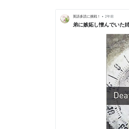
•
英語多読に挑戦！
2年前
弟に嫉妬し憎んでいた姉は何を