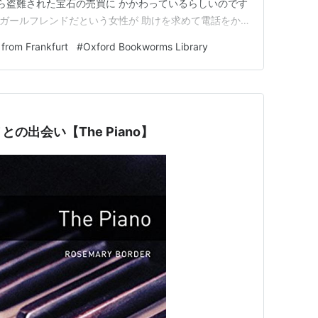
やら盗難された宝石の売買に かかわっているらしいのです
rdのガールフレンドだという女性が 助けを求めて電話をか
へ？ Richardの彼女は何の助けを？ 感想 なぜ？なぜ？と考
 from Frankfurt
#
Oxford Bookworms Library
の出会い【The Piano】