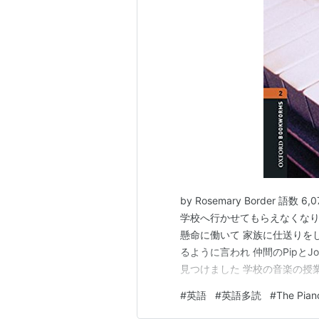
by Rosemary Border 語
学校へ行かせてもらえなくなり
懸命に働いて 家族に仕送りをし
るように言われ 仲間のPipと
見つけました 学校の音楽の授
を叩いてみると 不思議とメロデ
#
英語
#
英語多読
#
The Pian
た Tonyは嬉しくなり Woo