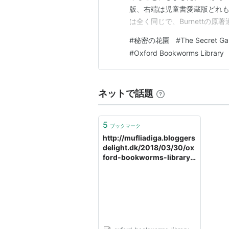
版、右端は児童書愛蔵版どれも表紙
は全く同じで、Burnettの
２冊は高学年以上といったとこ
#
秘密の花園
#
The Secret Ga
中３以上、高１以上、高２以上？
#
Oxford Bookworms Library
ネットで話題
5
ブックマーク
http://mufliadiga.bloggers
delight.dk/2018/03/30/ox
ford-bookworms-library-
stage-1-pdf-download/