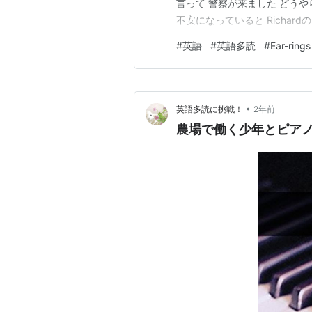
言って 警察が来ました どう
不安になっていると Richa
けてきて…… Richardはどこ
#
英語
#
英語多読
#
Ear-rings
えながら読み進め …
•
英語多読に挑戦！
2年前
農場で働く少年とピアノと