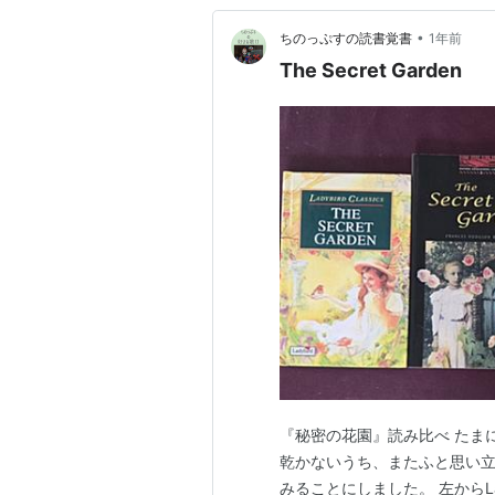
•
ちのっぷすの読書覚書
1年前
The Secret Garden
『秘密の花園』読み比べ たま
乾かないうち、またふと思い立って、
みることにしました。 左からLadybi