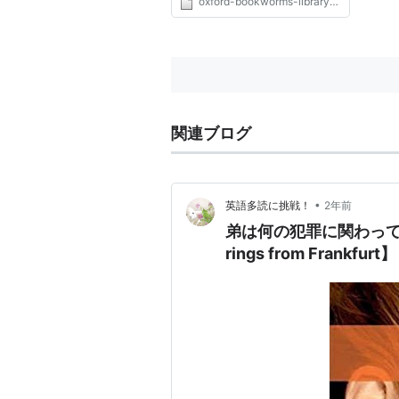
oxford-bookworms-library-stage-1-pdf-download.com
関連ブログ
•
英語多読に挑戦！
2年前
弟は何の犯罪に関わって
rings from Frankfurt】