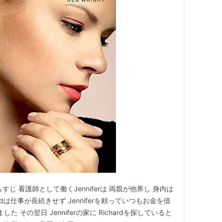
22 あらすじ 看護師として働くJenniferは 両親が他界し 身内は
hardは仕事が長続きせず Jenniferを頼っていつもお金を借
た その翌日 Jenniferの家に Richardを探していると