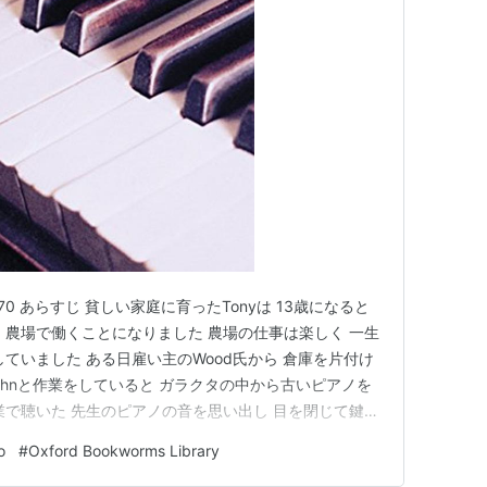
数 6,070 あらすじ 貧しい家庭に育ったTonyは 13歳になると
 農場で働くことになりました 農場の仕事は楽しく 一生
ていました ある日雇い主のWood氏から 倉庫を片付け
Johnと作業をしていると ガラクタの中から古いピアノを
業で聴いた 先生のピアノの音を思い出し 目を閉じて鍵盤
ィーになって 農場の娘Lindaが一緒に歌ってくれまし
o
#
Oxford Bookworms Library
d氏にこのピアノが欲しいと願いますが 捨…