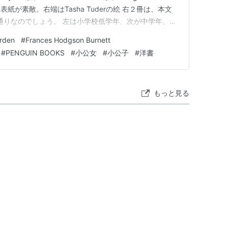
が素敵。右端はTasha Tuderの絵 右２冊は、本文
原著通りなのでしょう。 左は小学校低学年、次が中学年、左
ろでしょうか。 日本人の英語レベルで言うなら、順に
rden
#
Frances Hodgson Burnett
 左２冊は易しく書き直したreto…
#
PENGUIN BOOKS
#
小公女
#
小公子
#
洋書
もっと見る