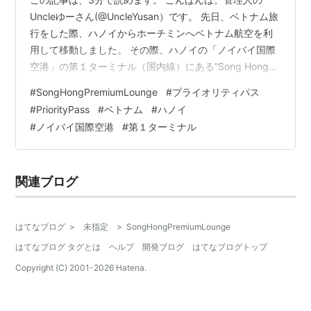
Uncleゆーさん(@UncleYusan）です。 先日、ベトナム旅
行をした際、ハノイからホーチミンへベトナム航空を利
用して移動しました。 その際、ハノイの「ノイバイ国際
空港」の第１ターミナル（国内線）にある”Song Hong
Premium Lounge”をプライオリティパスで利用しまし
#
SongHongPremiumLounge
#
プライオリティパス
た。 プライオリティパスで利用できるラウンジでも、国
#
PriorityPass
#
ベトナム
#
ハノイ
内線ターミナルにあるラウンジは、飲み物とスナックの
#
ノイバイ国際空港
#
第１ターミナル
みというところがほとんどです。 しかし、こちらのラウ
ンジは食事やアルコールの提供が充実しており、シャワ
ーも利用できるなど、国際線ターミナルにあるラウンジ
関連ブログ
と遜…
はてなブログ
>
未指定
>
SongHongPremiumLounge
はてなブログ タグとは
ヘルプ
開発ブログ
はてなブログトップ
Copyright (C) 2001-
2026
Hatena.