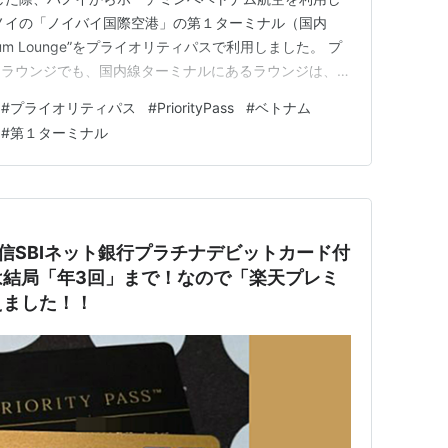
ノイの「ノイバイ国際空港」の第１ターミナル（国内
emium Lounge”をプライオリティパスで利用しました。 プ
るラウンジでも、国内線ターミナルにあるラウンジは、飲
ろがほとんどです。 しかし、こちらのラウンジは食事
#
プライオリティパス
#
PriorityPass
#
ベトナム
ており、シャワーも利用できるなど、国際線ターミナルに
#
第１ターミナル
住信SBIネット銀行プラチナデビットカード付
は結局「年3回」まで！なので「楽天プレミ
えました！！