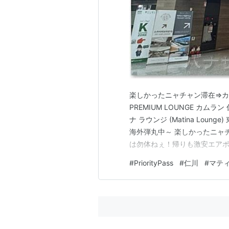
楽しかったニャチャン滞在⇒カ
PREMIUM LOUNGE カムラン 仁
ナ ラウンジ (Matina Loun
海外弾丸中～ 楽しかったニャチ
は勿体ねぇ！帰りも激安エアポ
日変更がある様なので、滞在ホ
#
PriorityPass
#
仁川
#
マテ
くと良い。ﾊﾅｻｸの場合 復路は