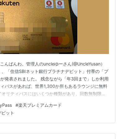
ばんわ。管理人のuncleゆーさん(@UncleYusan）
1日）、「住信SBIネット銀行プラチナデビット」付帯の「プ
が発表されました。 残念ながら「年3回まで」しか利用
ィパスがあれば、世界1,300か所もあるラウンジに無料
イオリティパスにはいくつか種類があり、回数無制限の
ステージ）」というものがあり、現在私が所持する「セゾ
tyPass
#
楽天プレミアムカード
るのもこのプライオリティパスです。 「住信SBIネット
デビット