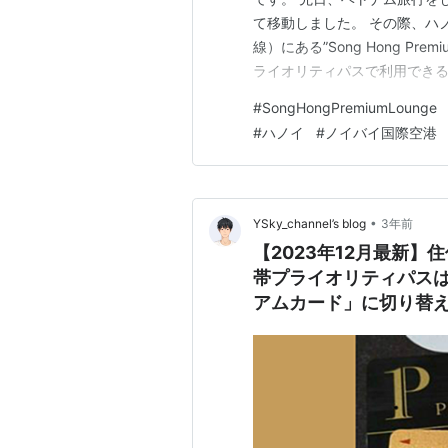
て移動しました。 その際、ハ
線）にある”Song Hong Pr
ライオリティパスで利用でき
み物とスナックのみというとこ
#
SongHongPremiumLounge
やアルコールの提供が充実し
#
ハノイ
#
ノイバイ国際空港
あるラウンジと遜…
•
YSky_channel’s blog
3年前
【2023年12月最新】
帯プライオリティパス
アムカード」に切り替