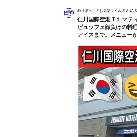
独りぼっちのお気楽マイル道 ANA 
仁川国際空港 T１ マテ
ビュッフェ顔負けの料理
アイスまで。メニュー