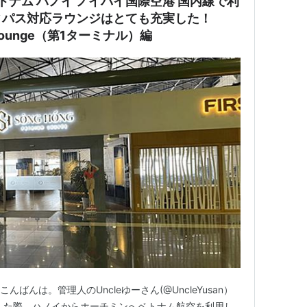
ベトナム ハノイ ノイバイ国際空港 国内線で利
ィパス対応ラウンジはとても充実した！
um Lounge（第1ターミナル）編
ばんは。管理人のUncleゆーさん(@UncleYusan）
した際、ハノイからホーチミンへベトナム航空を利用し