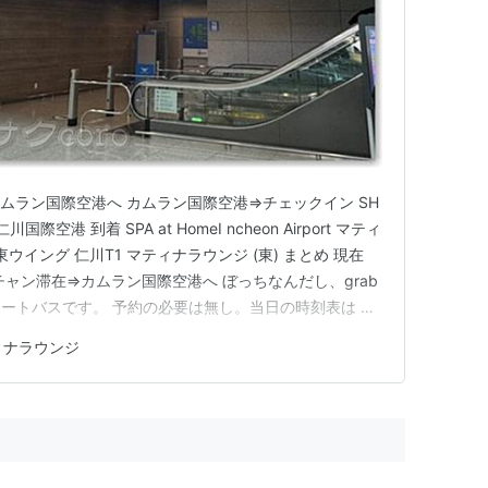
ムラン国際空港へ カムラン国際空港⇒チェックイン SH
川国際空港 到着 SPA at HomeI ncheon Airport マティ
ge) 東ウイング 仁川T1 マティナラウンジ (東) まとめ 現在
ャン滞在⇒カムラン国際空港へ ぼっちなんだし、grab
ートバスです。 予約の必要は無し。当日の時刻表は 毎
テルが近いのであれば、面倒だが 出発前に 確認してお
ィナラウンジ
深夜便だっ…