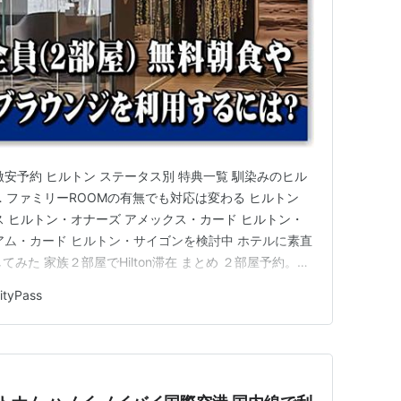
安予約 ヒルトン ステータス別 特典一覧 馴染みのヒル
 ファミリーROOMの有無でも対応は変わる ヒルトン
ス ヒルトン・オナーズ アメックス・カード ヒルトン・
アム・カード ヒルトン・サイゴンを検討中 ホテルに素直
してみた 家族２部屋でHilton滞在 まとめ ２部屋予約。ス
約。家族１名のみゴールド会員の場合 ２部屋予約。家族
rityPass
NA Diamond+More 追加特典 【JAL】誕生月・…