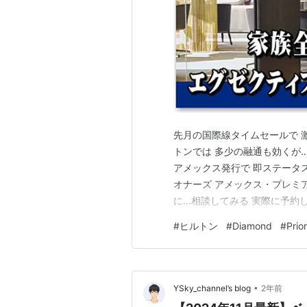
先月の国際線タイムセールで 激
トンでは 多少の融通も効くが…
アメックス発行で 即ステータ
オナーズ アメックス・プレミ
に...相談してみる 実際に予約
テータス無しの場合 ２部屋予
#
ヒルトン
#
Diamond
#
Prio
１名のみダイヤモンド会員の場合 A
•
YSky_channel’s blog
2年前