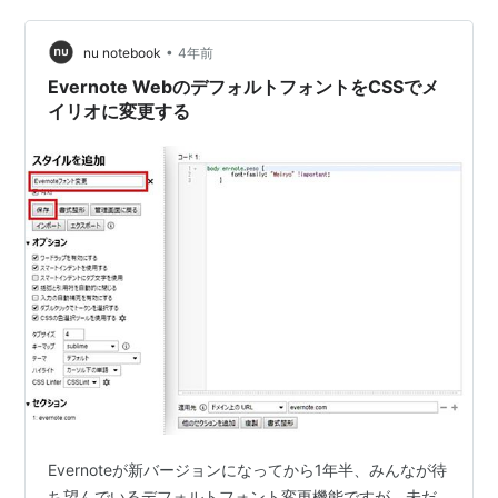
いたら舗装路終了崖崩れ地点を越えて登山道入り口ここ
からバイクを担いで行くのですが、先ほどの崖崩れ地点
•
nu notebook
4年前
もあってこの…
Evernote WebのデフォルトフォントをCSSでメ
イリオに変更する
Evernoteが新バージョンになってから1年半、みんなが待
ち望んでいるデフォルトフォント変更機能ですが、未だ