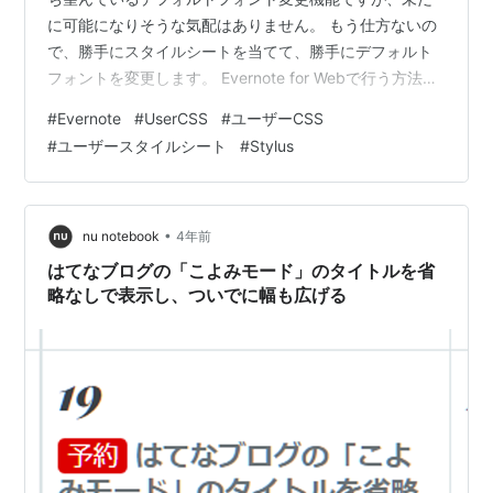
に可能になりそうな気配はありません。 もう仕方ないの
で、勝手にスタイルシートを当てて、勝手にデフォルト
フォントを変更します。 Evernote for Webで行う方法
と、Evernote for Windowsで行う方法の両方を説明しま
#
Evernote
#
UserCSS
#
ユーザーCSS
す。 まずはWeb版の方。 2つの方法がありますが、いず
#
ユーザースタイルシート
#
Stylus
れも以下のスタイルシートを使用します。 @-moz-
document domain("evernote.com") { body en-
note.peso { font-family: "Meir…
•
nu notebook
4年前
はてなブログの「こよみモード」のタイトルを省
略なしで表示し、ついでに幅も広げる