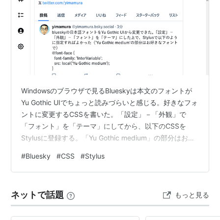
Windowsのブラウザで見るBlueskyは本文のフォントが
Yu Gothic UIでちょっと読みづらいと感じる。好きなフォ
ントに変更するCSSを書いた。「設定」－「外観」で
「フォント」を「テーマ」にしてから、以下のCSSを
Stylusに登録する。「Yu Gothic medium」の部分はお好
みのフォントでどうぞ。 @font-face { font-family:
#
Bluesky
#
CSS
#
Stylus
'InterVariable'; src: local('Yu Gothic medium'); } もうちょ
っと丁寧に説明 使っているブラウザに合わせて、
Chrome版、またはFirefox版のStylusをインストールす
ネットで話題
もっと見る
る…