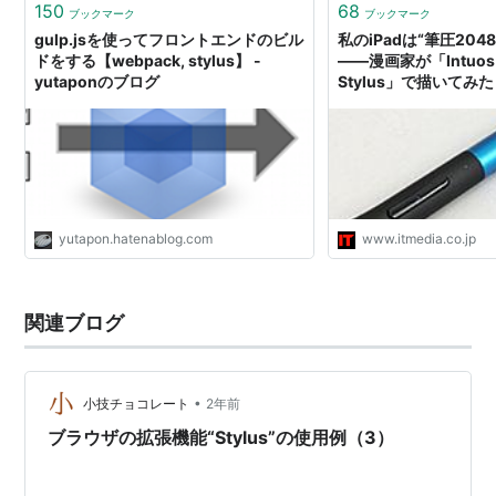
150
68
ブックマーク
ブックマーク
gulp.jsを使ってフロントエンドのビル
私のiPadは“筆圧204
ドをする【webpack, stylus】 -
――漫画家が「Intuos C
yutaponのブログ
Stylus」で描いてみた
yutapon.hatenablog.com
www.itmedia.co.jp
関連ブログ
•
小技チョコレート
2年前
ブラウザの拡張機能“Stylus”の使用例（3）