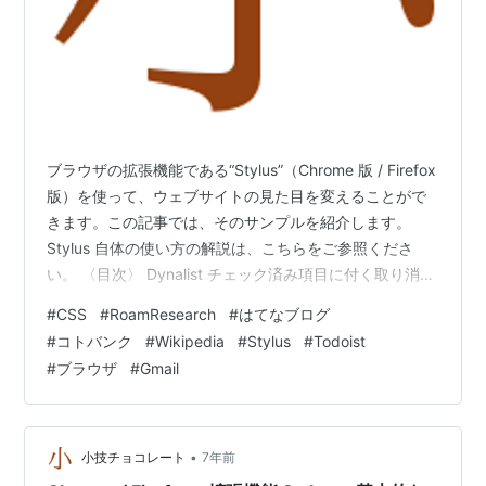
ブラウザの拡張機能である“Stylus”（Chrome 版 / Firefox
版）を使って、ウェブサイトの見た目を変えることがで
きます。この記事では、そのサンプルを紹介します。
Stylus 自体の使い方の解説は、こちらをご参照くださ
い。 〈目次〉 Dynalist チェック済み項目に付く取り消し
線を表示しない チェック済み項目の先頭にチェックマー
#
CSS
#
RoamResearch
#
はてなブログ
ク（✓）を表示する 行頭のバレットを消す 横幅を調整す
#
コトバンク
#
Wikipedia
#
Stylus
#
Todoist
る 画像の最大横幅を指定する 画像の最大縦幅を指定する
#
ブラウザ
#
Gmail
インラインコードの文字色を変える Roam Research
Twitter（ツイート）の展開を避ける 半角スペースがある
位置で改行される…
•
小技チョコレート
7年前