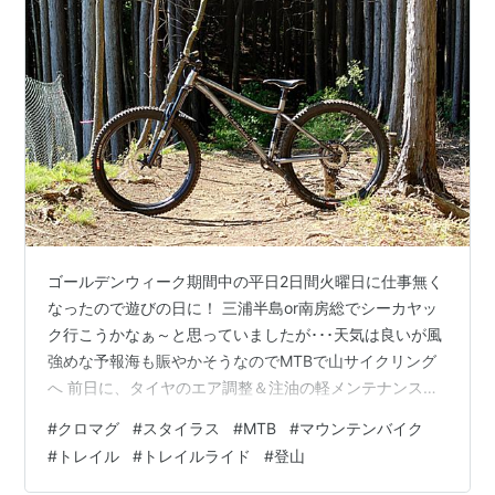
ゴールデンウィーク期間中の平日2日間火曜日に仕事無く
なったので遊びの日に！ 三浦半島or南房総でシーカヤッ
ク行こうかなぁ～と思っていましたが･･･天気は良いが風
強めな予報海も賑やかそうなのでMTBで山サイクリング
へ 前日に、タイヤのエア調整＆注油の軽メンテナンス済
み早朝4時少し前に東京を出発 GW中と言えどもカレンダ
#
クロマグ
#
スタイラス
#
MTB
#
マウンテンバイク
ー上では平日なので、渋滞もなくスムーズに現地入り 意
#
トレイル
#
トレイルライド
#
登山
外に冷えて気温は8℃山へ上がるなら、気温が低いのは好
都合CHROMAG Stylusのリア12段で坂道は快適 ひと汗か