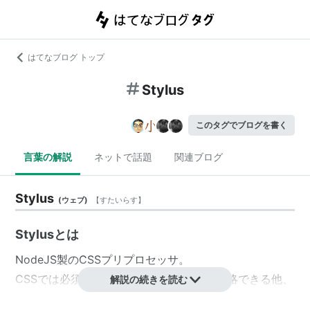
はてなブログ トップ
Stylus
このタグでブログを書く
言葉の解説
ネットで話題
関連ブログ
Stylus
(
ウェブ
)
【
すたいらす
】
Stylusとは
NodeJS製のCSSプリプロセッサ。
CSSでは必須な、"{"、"}"、":"、";"、","を省略できる他、
解説の続きを読む
変数や関数、Mix-in、セレクタのExtendなど様々な機