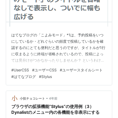
はてなブログの「こよみモード」*1は、予約投稿をいつ
にしているか・どれぐらいの頻度で投稿しているかを確
認するのにとても便利だと思うのですが、タイトルが1行
に収まるように終端が省略されているので、投稿によっ
ては見分けがつかなかったりしませんか？ というわけ
で、拡張機能 Stylus用のコードを書いたので公開しま
#
UserCSS
#
ユーザーCSS
#
ユーザースタイルシート
す。Mozilla FirefoxのuserContent.cssでも可。 ※Stylus
#
はてなブログ
#
Stylus
とか userContent.css とか何のこと？ という方は、ひと
まずググってください。→別の件で書いたエントリで言
及したので、検索してもよく分からなかった、という人
はこちらをどうぞ: Ever…
•
小技チョコレート
4年前
ブラウザの拡張機能“Stylus”の使用例（3）
Dynalistのメニュー内の各機能を非表示にする