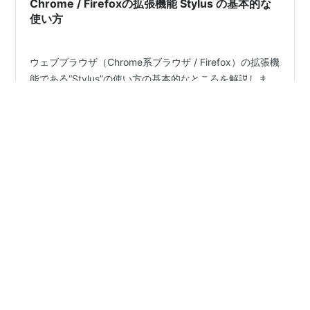
Chrome / Firefoxの拡張機能 Stylus の基本的な
使い方
ウェブブラウザ（Chrome系ブラウザ / Firefox）の拡張機
能である“Stylus”の使い方の基本的なところを解説しま
す。 〈目次〉 インストール Chrome系ブラウザへのイン
ストール Firefoxへのインストール 「インストール済みの
スタイル」を管理する画面を開く 新しくスタイルシート
を作成する 適用先を指定する 作成済みのスタイルシート
#
CSS
#
Firefox
#
ブラウザ
#
スタイルシート
#
Stylus
を編集する 作成済みのスタイルシートを削除する 適用の