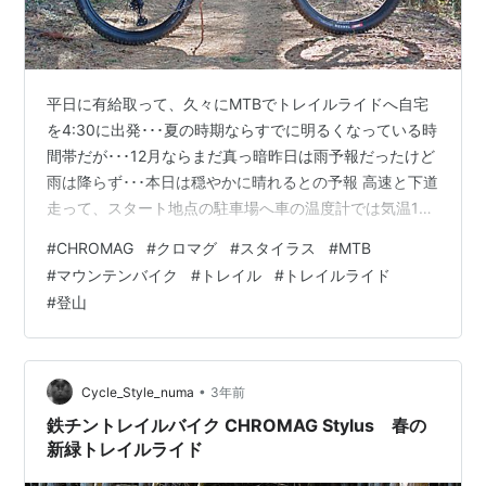
平日に有給取って、久々にMTBでトレイルライドへ自宅
を4:30に出発･･･夏の時期ならすでに明るくなっている時
間帯だが･･･12月ならまだ真っ暗昨日は雨予報だったけど
雨は降らず･･･本日は穏やかに晴れるとの予報 高速と下道
走って、スタート地点の駐車場へ車の温度計では気温1
度･･･さすがに寒いわ~まずは舗装の山道･･･通行止めゲー
#
CHROMAG
#
クロマグ
#
スタイラス
#
MTB
トを越えて砂利道の林道･･･所々崖崩れで自転車や徒歩じ
#
マウンテンバイク
#
トレイル
#
トレイルライド
ゃなきゃ通れない 駐車場から50分走って登山道入り口楽
#
登山
しいトレイルを走るためには登らなきゃならぬバックカ
ントリースキーと同じ「ドMスタイル」先ほど通ってき
た林道が通行止めになっているので、これから登る登山
道は3年ほど…
•
Cycle_Style_numa
3年前
鉄チントレイルバイク CHROMAG Stylus 春の
新緑トレイルライド