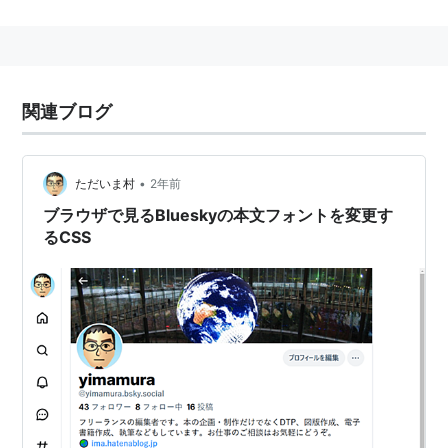
能を持つ。
似た言語に、
Sass
と
Less
が存在する。
インストール
関連ブログ
次のコマンドを実行。
npm i -g stylus
•
ただいま村
2年前
ブラウザで見るBlueskyの本文フォントを変更す
るCSS