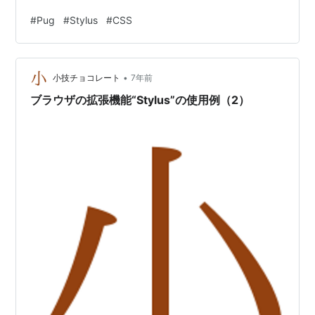
スメのCSSプロパティを紹介したいと思います。 また虎
#
Pug
#
Stylus
#
CSS
の穴ラボ Advent Calendar 2020 - Qiitaでは14日目に
Y.Nさんが「Docker + GradleでKotlin WEBアプリの開発
環境＋本番環境の構築をやってみよう」を、 16日目は
•
H.Hさんが「Chromeの拡張機能で…
小技チョコレート
7年前
ブラウザの拡張機能“Stylus”の使用例（2）