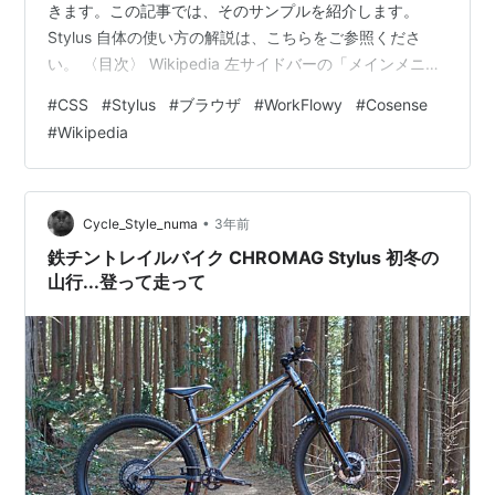
きます。この記事では、そのサンプルを紹介します。
Stylus 自体の使い方の解説は、こちらをご参照くださ
い。 〈目次〉 Wikipedia 左サイドバーの「メインメニュ
ー」を非表示にする Gmail 添付された画像の最大横幅を
#
CSS
#
Stylus
#
ブラウザ
#
WorkFlowy
#
Cosense
制限する Yahoo! ニュース コメント欄を非表示にする
#
Wikipedia
Cosense 相互リンクの末尾の矢印アイコンを非表示にす
る Cosenseのページに掲載した画像をマウスでクリック
して大きく表示したとき、画像の縦の長さを制限する ペ
ージタイトルの…
•
Cycle_Style_numa
3年前
鉄チントレイルバイク CHROMAG Stylus 初冬の
山行...登って走って