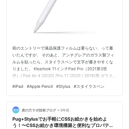
前のエントリーで液晶保護フィルムは要らない、って書
いたんですが、 そのあと、アンチグレアのガラス製フィ
ルムを貼ったら、スタイラスペンで文字が書きやすくな
りました。 Klearlook 11インチPad Pro（2021第3世
代）/ Pad Air 4 (2020) /Pro 11 (2020 / 2018)用 ガラス
フィルム「ゲーム好き人系列」アンチグレア 「Face ID
#
iPad
#
Apple Pencil
#
Stylus
#
スタイラスペン
対応 ケースに干渉せず」サラサラ 反射防止 指紋防止 液
晶保護フィルム 硬度9H 貼り付け易い道具付き メディア:
アンチグレアのんを貼ってすぐは、ストリーミングビデ
•
オの視聴には白っぽくなって見づらかったんですが、時
虎の穴ラボ技術ブログ
6年前
間が経つ…
Pug+Stylusでお手軽にCSSお絵かきを始めよ
う！〜CSSお絵かき環境構築と便利なプロパティ