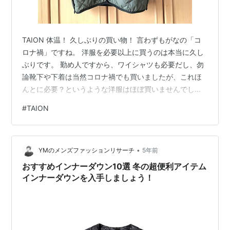
TAION 体温！ 久しぶりの買い物！ 言わずもがなの「コ
ロナ禍」ですね。 洋服を必要以上に買うのは本当に久し
ぶりです。 勤め人ですから、ワイシャツも必要だし、勿
論靴下や下着は当然コロナ禍でも買いましたが、これほ
んとに必要？というような洋服はほぼ買いませんでし
た。スーツすらも買いませんでした。 毎日が勝負！、み
#
TAION
たいな若い人はともかく、どこか出かける予定の立たな
い中高年世代の一人として、本当にここ2年もの間、洋服
を買う自分が想像できなかったようにおもいます。 今も
•
感染者は確実に出ているし、ワクチンの副反応に苦しん
YMのメンズファッションリサーチ
5年前
でいる人もいることはわかっています。新しい変異株の
おすすめインナーダウン10選 冬の超便利アイテム
流行も懸念されますよね。 でも、今…
インナーダウンを入手しましょう！