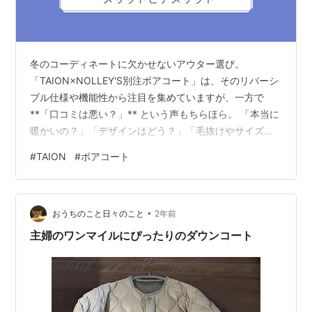
冬のコーディネートに欠かせないアウター選び。
「TAION×NOLLEY'S別注ボアコート」は、そのリバーシ
ブル仕様や機能性から注目を集めていますが、一方で
**「口コミは悪い？」** という声もちらほら。 「本当に
暖かいの？」「デザインはどう？」「毛抜けやサイズ感
は大丈夫？」と、購入前に気になるポイントは多いです
#
TAION
#
ボアコート
よね。 広告 【公式】美顔器 リフトアップ ems 目元 エル
フェイス エー メイクさんが使う美顔機 ほうれい線 送料
無料 ジェル不要 目元 毛穴 韓国 30代 40代 50代 60代 電
•
気 高級 フェイスライン ギフト プレゼント コードレス 毛
おうちのこと日々のこと
2年前
穴 小顔ケア価格：49,800円（税込、…
主婦のワンマイルにぴったりのダウンコート