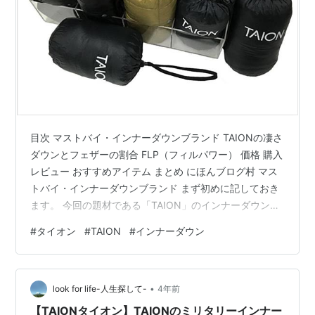
目次 マストバイ・インナーダウンブランド TAIONの凄さ
ダウンとフェザーの割合 FLP（フィルパワー） 価格 購入
レビュー おすすめアイテム まとめ にほんブログ村 マス
トバイ・インナーダウンブランド まず初めに記しておき
ます。 今回の題材である「TAION」のインナーダウンウ
ェアは、はっきり言ってマストバイです！ 走攻守揃って
#
タイオン
#
TAION
#
インナーダウン
います！ 様々な観点からみてそつがなく、自信をもって
お勧めいたします！ 出典：TAION公式HP TAION（タイ
オン）は、2016年にスタートした日本のブランドです。
•
立ち上がったのはごく最近ですね。 記憶が正しければ、
look for life-人生探して-
4年前
2017年くらいからは多くのセレクトショップ等…
【TAIONタイオン】TAIONのミリタリーインナー