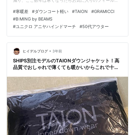
減り、ここ数年は寒くなったらお気に入りのフィールド
コート1枚でほとんど済ませていました。でも1枚では心
#
寒暖差
#
ダウンコート軽い
#
TAION
#
GRAMICCI
許なくなってきて・・ちょっとした買い物やお出かけ用
#
B:MING by BEAMS
に気軽に羽織れるアウターがもう1枚欲しいと思い立ち、
#
ユニクロ アニヤハインドマーチ
#
50代アウター
先日免許更新の後にショッピングモールに寄ってみるこ
とにしました。 店頭に並ぶアウターたち その日は急に寒
くなったせいか、どの店舗にもアウターがたくさん並ん
でいました。ただ私は割と暑がりで…
•
ヒイデルブログ
3年前
SHIPS別注モデルのTAIONダウンジャケット！高
品質でおしゃれで薄くても暖かいからこれで十
分？