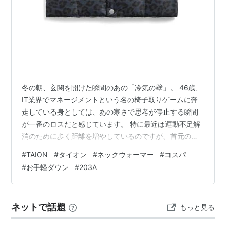
冬の朝、玄関を開けた瞬間のあの「冷気の壁」。 46歳、
IT業界でマネージメントという名の椅子取りゲームに奔
走している身としては、あの寒さで思考が停止する瞬間
が一番のロスだと感じています。 特に最近は運動不足解
消のために歩く距離を増やしているのですが、首元の装
備が甘いと、どれだけ歩いても体温が逃げていくのが分
#
TAION
#
タイオン
#
ネックウォーマー
#
コスパ
かります。 そこで今、私の「次なる機材」として導入を
#
お手軽ダウン
#
203A
検討しているのが、日本発のインナーダウンブランド、
TAION（タイオン）の「ベーシック ダウンネックウォー
マー（TAION-203A）」です。 正直に言います。まだ手
ネットで話題
もっと見る
元にはありません。 でも、スペック表とブランド背景を
読み解くほど、私のよう…