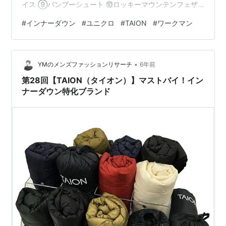
イス ⑨バンブーシュート ⑩ロッキーマウンテンフェザ
ーベッド まとめ おまけ（今日のネコ） インナーダウン
#
インナーダウン
#
ユニクロ
#
TAION
#
ワークマン
は超便利アイテム 本格的な冬がやってくる気配。寒くな
ってくると、「今の所有物で真冬は大丈夫だろう
か・・・乗り切れるだろうか・・・」と、心配性な私は
•
必要以上に怯えてしまいます（笑） そんな時、皆さんは
YMのメンズファッションリサーチ
6年前
何を物色しますか？ダウン？ウールコート？はたまたマ
第28回【TAION（タイオン）】マストバイ！イン
フラー、手袋？ 私は結構イン…
ナーダウン特化ブランド