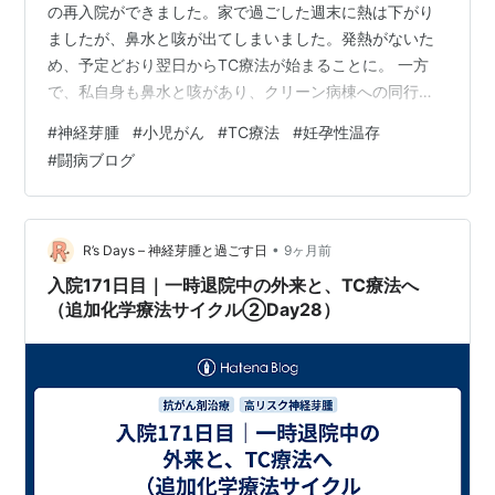
の再入院ができました。家で過ごした週末に熱は下がり
ましたが、鼻水と咳が出てしまいました。発熱がないた
め、予定どおり翌日からTC療法が始まることに。 一方
で、私自身も鼻水と咳があり、クリーン病棟への同行が
できず、Rだけ病棟に入ることになりました。荷物を預
#
神経芽腫
#
小児がん
#
TC療法
#
妊孕性温存
け、泣きながら看護師さんに抱っこされて入っていく
#
闘病ブログ
R…。「風邪ひいちゃいけない」とわかっていたのに、体
調管理の難しさに悔しさも募ります。 TC療法（トポテカ
ン＋シクロフォスファミド）開始へ Rは翌日から「TC療
法」の投薬に入ります。今回の治療薬は、トポテカンと
•
R’s Days – 神経芽腫と過ごす日
9ヶ月前
シクロフォスファミド。どちらもこれま…
入院171日目｜一時退院中の外来と、TC療法へ
（追加化学療法サイクル②Day28）