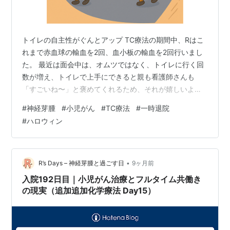
トイレの自主性がぐんとアップ TC療法の期間中、Rはこ
れまで赤血球の輸血を2回、血小板の輸血を2回行いまし
た。 最近は面会中は、オムツではなく、トイレに行く回
数が増え、トイレで上手にできると親も看護師さんも
「すごいね〜」と褒めてくれるため、それが嬉しいよう
で『おしっこでたい。トイレいく』と率先して教えてく
#
神経芽腫
#
小児がん
#
TC療法
#
一時退院
れます。 点滴がロックの時は問題ありませんが、点滴に
#
ハロウィン
つながっている時は、尿量の測定もあり、少し大変で
す。それでも、尿量を測るハットの場所を覚えて張り切
ってくれる姿に成長を感じます。 たまにおまけでうんち
も出るようになり、日々の小さな前進が嬉しいです。 た
•
R’s Days – 神経芽腫と過ごす日
9ヶ月前
だ、夜21時を過ぎると突然“トイレ攻撃”…
入院192日目｜小児がん治療とフルタイム共働き
の現実（追加追加化学療法 Day15）