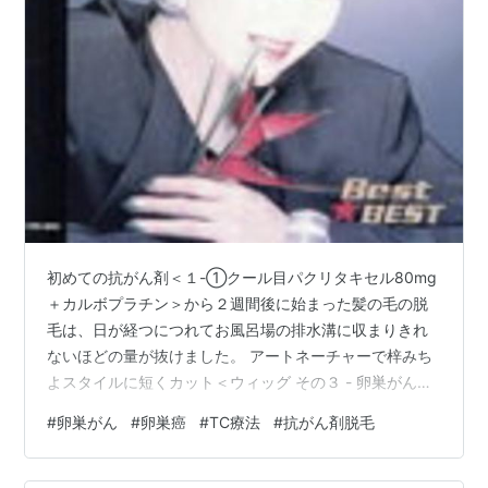
初めての抗がん剤＜１-①クール目パクリタキセル80mg
＋カルボプラチン＞から２週間後に始まった髪の毛の脱
毛は、日が経つにつれてお風呂場の排水溝に収まりきれ
ないほどの量が抜けました。 アートネーチャーで梓みち
よスタイルに短くカット＜ウィッグ その３ - 卵巣がん患
者の美容道＞してもらっていたにもかかわらず、毎回す
#
卵巣がん
#
卵巣癌
#
TC療法
#
抗がん剤脱毛
ごい量の髪の毛が排水溝を埋め尽くしました。 【中古】
Best★BEST 梓みちよ／梓みちよ価格: 1331 円楽天で詳
細を見る 排水溝に溜まった髪の毛はまとめて捨てやすい