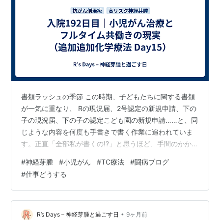
書類ラッシュの季節 この時期、子どもたちに関する書類
が一気に重なり、 Rの現況届、2号認定の新規申請、下の
子の現況届、下の子の認定こども園の新規申請……と、同
じような内容を何度も手書きで書く作業に追われていま
す。正直「全部私が書くの!?」と思うほど、手間のかかる
作業です。 そんな中、下の子がRと同じ認定こども園に
#
神経芽腫
#
小児がん
#
TC療法
#
闘病ブログ
無事合格しました。抽選だったので本当にほっとしまし
#
仕事どうする
た。Rが2026年度の途中で戻れる可能性が出てきたと
き、姉妹で同じ園に通えることは大きな安心材料です
し、家から近いのも魅力です。スラムダンクの流川楓の
「近いから」が頭をよぎるくらい……もちろん園の雰囲気
•
R’s Days – 神経芽腫と過ごす日
9ヶ月前