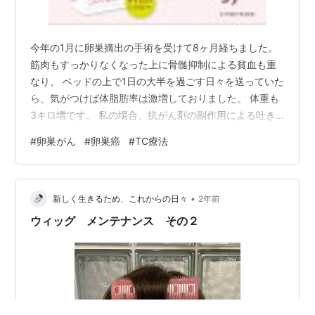
今年の1月に卵巣摘出の手術を受けて8ヶ月経ちました。
筋肉もすっかりなくなった上に骨髄抑制による貧血も重
なり、 ベッドの上で1日の大半を過ごす日々を送っていた
ら、気がつけば体脂肪率は激増しておりました。 体重も
3キロ増です。 私の場合、抗がん剤の副作用による吐き
気や味覚障害はなかったので、 食べられない期間は幸い
#
卵巣がん
#
卵巣癌
#
TC療法
にして全くありませんでした。 抗がん剤といえば副作用
の吐き気がひどいイメージがあり、げっそり痩せた姿を
想像しますが、久しぶりに会う友人に あれ⁈ 太った？ 的
•
なリアクションをされるのが辛いです(笑) 『抗がん剤治
新しく生きるため、これからの日々
2年前
療後 ダイエット』で検索しても、あまりヒットすること
ウィッグ メンテナンス その２
はありません。 乳がん…