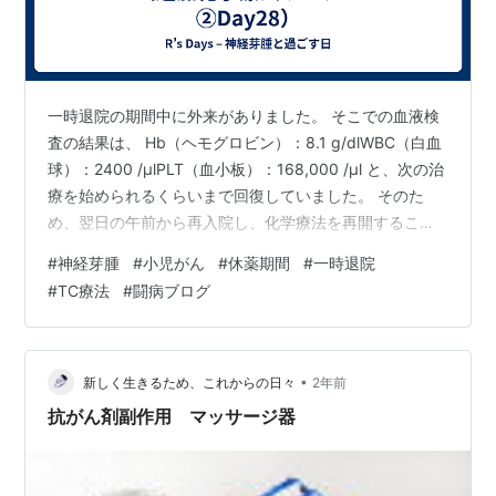
一時退院の期間中に外来がありました。 そこでの血液検
査の結果は、 Hb（ヘモグロビン）：8.1 g/dlWBC（白血
球）：2400 /μlPLT（血小板）：168,000 /μl と、次の治
療を始められるくらいまで回復していました。 そのた
め、翌日の午前から再入院し、化学療法を再開すること
になりました。 平日の外来と、翌日の再入院。 フルタイ
#
神経芽腫
#
小児がん
#
休薬期間
#
一時退院
ム共働きにはなかなか厳しいスケジュールです（ごめん
#
TC療法
#
闘病ブログ
ね💧）。 これまでの治療経過 これまで寛解導入として行
ってきた化学療法は、 Rapid COJEC療法：10日間×8ク
ールTVD療法：28日間×2クール そして次のステップとし
ては、 【原発巣摘出手術】 ま…
•
新しく生きるため、これからの日々
2年前
抗がん剤副作用 マッサージ器