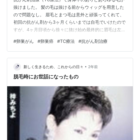
抜けました。 髪の毛は抜ける前からウィッグを用意した
ので問題なし。 眉毛とまつ毛は意外と頑張ってくれて、
初回の抗がん剤から3ヶ月くらいまでは自毛でいけたので
すが、4ヶ月目頃から徐々に抜け始め最終的に眉毛は左１
０本、右５本になりました。 卵巣癌で脱毛が始まるとわ
#
卵巣がん
#
卵巣癌
#
TC療法
#
抗がん剤治療
かった時に、心配してくれた大学生の姪っ子がメイク動
画を教えてくれました。 www.youtube.com この方、男
性なんです。おばさん全く存じ上げず、教えてくれた姪
•
っ子に感謝です。 抗がん剤による副作用の脱毛ではあり
新しく生きるため、これからの日々
2年前
ませんが、ご病気による脱毛は同じ。 www.vivi.tv すご
脱毛時にお世話になったもの
いです…