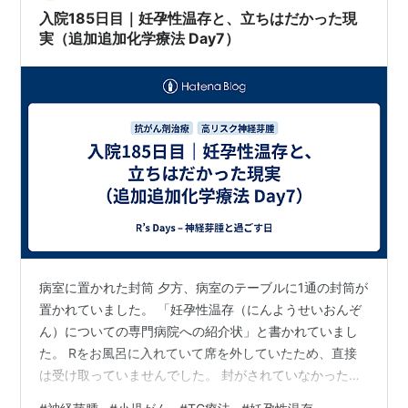
も良く、親戚からの評判もあって希望…
入院185日目｜妊孕性温存と、立ちはだかった現
実（追加追加化学療法 Day7）
病室に置かれた封筒 夕方、病室のテーブルに1通の封筒が
置かれていました。 「妊孕性温存（にんようせいおんぞ
ん）についての専門病院への紹介状」と書かれていまし
た。 Rをお風呂に入れていて席を外していたため、直接
は受け取っていませんでした。 封がされていなかったの
で、中をのぞいてみました。 そこには「神経芽腫で治療