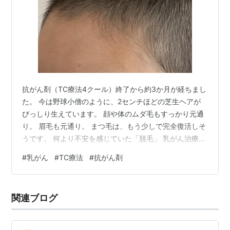
抗がん剤（TC療法4クール）終了から約3か月が経ちまし
た。 今は野球小僧のように、2センチほどの芝生ヘアが
びっしり生えています。 顔や体のムダ毛もすっかり元通
り。 眉毛も元通り。 まつ毛は、もう少しで完全復活しそ
うです。 何より不安を感じていた「脱毛」 乳がん治療の
中で、手術よりも何よりも怖かったのが、抗がん剤の副
#
乳がん
#
TC療法
#
抗がん剤
作用のひとつ「脱毛」でした。 髪が抜ける恐怖を和らげ
るため投与開始前、夫にバリカンで2センチほどに刈って
もらいました。 1クール目：脱毛を実感するものの、見た
関連ブログ
目は「少し減ったかな？」程度。 2クール目：半分以上
減ったかも？と感じる。 3クール目：だいぶ少なくな
る。 4クール目：さらに…