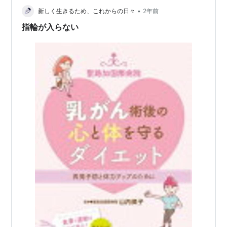
•
のですが、お風呂から上がって髪の毛を拭いた時にタオ
新しく生きるため、これからの日々
2年前
ルに大量の抜け毛がつくのがストレスでした。 使い捨て
指輪が入らない
できるティッシ…