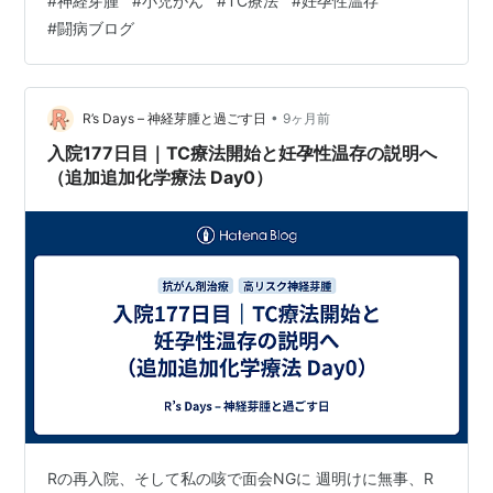
#
神経芽腫
#
小児がん
#
TC療法
#
妊孕性温存
中」……「原発巣が残っているため、長期的予後は厳し
#
闘病ブログ
い。温存しても使わない可能性が高い」……と書かれてい
ました。 読んでいるうちに、クラクラして変な汗が出て
きました。 そのとき、Rに『からあげかってきて』と言
われましたが、 「ごめん、今無理。途中で倒れちゃうか
•
R’s Days – 神経芽腫と過ごす日
9ヶ月前
もしれない」としか言えませんで…
入院177日目｜TC療法開始と妊孕性温存の説明へ
（追加追加化学療法 Day0）
Rの再入院、そして私の咳で面会NGに 週明けに無事、R