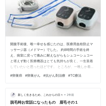
開腹手術後、唯一幸せを感じたのは、医療用血栓防止マ
ッサージ器（メドマー）でした。 約8時間の手術を終
え、病室に戻って痛みに耐えながらもシュコーシュコー
と堪えず動く医療機器はとても気持ちが良く、一生装着
していたいと思ったほどです。 ところが、一晩しか着け
させてもらえず、看護師さんに冗談半分で(内心かなり本
#
卵巣癌
#
卵巣がん
#
抗がん剤治療
#
TC療法
気で) 『あの機械はもう貸してもらえませんよねぇ？』と
聞いてみましたが、マッサージ器ではないのであっさり
却下されました。 自宅に帰って検索してみましたが、さ
•
すがのプロ仕様。 簡単に買える値段ではありませんでし
新しく生きるため、これからの日々
2年前
た。 メドマー ドクターメドマー DM-4S ブーツセット フ
脱毛時お世話になったもの 眉毛その１