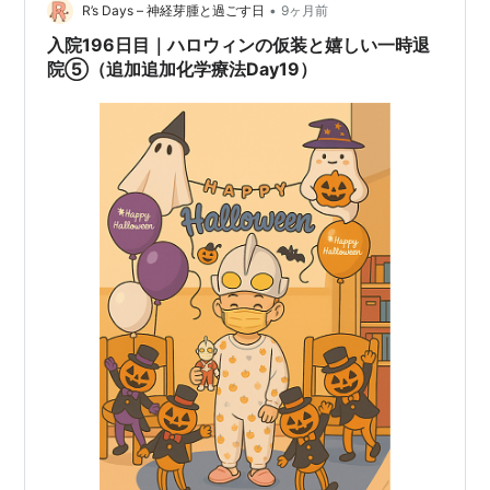
•
R’s Days – 神経芽腫と過ごす日
9ヶ月前
入院196日目｜ハロウィンの仮装と嬉しい一時退
院⑤（追加追加化学療法Day19）