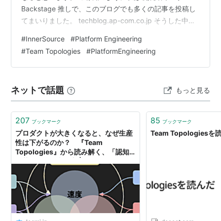
Backstage 推しで、このブログでも多くの記事を投稿し
てまいりました。 techblog.ap-com.co.jp そうした中で
気づいたのは Backstage をより活用するためには
#
InnerSource
#
Platform Engineering
Platform Engineering 、 Team Topologies、
#
Team Topologies
#
PlatformEngineering
InnerSourceといった 要素との連携が重要であるという
ことです。それはどういうことか。2025年の最後にこれ
ら4つの統合について考えたいと思います。 Plat…
ネットで話題
もっと見る
207
85
ブックマーク
ブックマーク
プロダクトが大きくなると、なぜ生産
Team Topologies
性は下がるのか？ 『Team
Topologies』から読み解く、「認知
負荷」という考え方 | ログミー
Business