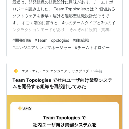
最近は、開発組織の組織設計に興味があり、チームトポ
ロジーを読みました。 Team Topologiesとは？ 価値ある
ソフトウェアを素早く届ける適応型組織設計だそうで
す。 すごく端的に言うと、4つのチームタイプと3つのイ
ンタラクションモードがあり、それぞれに役割・責務が
定義され、チームタイプとインタラクションモードを使
#
開発組織
#
Team Topologies
#
組織設計
い分けて、価値あるソフトウェアを素早く届ける組織を
#
エンジニアリングマネージャー
#
チームトポロジー
設計していく。そんな書籍だと理解しました。 役割・責
務を明確に定義することで、宙にうくボール、責務の不
詳などが解消される、よって価値あるソフトウェアを素
早く届けることができる組織になっていくのだと感じま
•
エス・エム・エス エンジニア テックブログ
2年前
した。 今やってること 私は…
Team Topologies で社内ユーザ向け業務システ
ムを開発する組織を再設計してみた