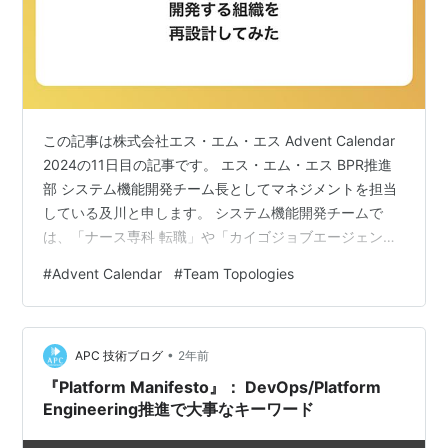
この記事は株式会社エス・エム・エス Advent Calendar
2024の11日目の記事です。 エス・エム・エス BPR推進
部 システム機能開発チーム長としてマネジメントを担当
している及川と申します。 システム機能開発チームで
は、「ナース専科 転職」や「カイゴジョブエージェン
ト」等、医療・介護業界の人材紹介事業を運営する社員
#
Advent Calendar
#
Team Topologies
に向けた社内業務システムを提供しています。 本記事で
は組織のケイパビリティ向上を目指し、Team
Topologies という考え方を軸として、開発体制の再設計
•
を実現した事例をお話しします。 なぜ再設計したのか 以
APC 技術ブログ
2年前
下の図は再設計前の開発体制を表しています。この時の
『Platform Manifesto』： DevOps/Platform
体制は…
Engineering推進で大事なキーワード