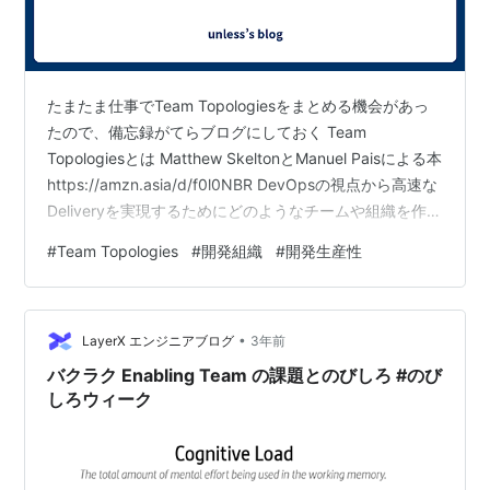
たまたま仕事でTeam Topologiesをまとめる機会があっ
たので、備忘録がてらブログにしておく Team
Topologiesとは Matthew SkeltonとManuel Paisによる本
https://amzn.asia/d/f0l0NBR DevOpsの視点から高速な
Deliveryを実現するためにどのようなチームや組織を作る
べきかをまとめてる本 チームをDeliveryの最も重要な単
#
Team Topologies
#
開発組織
#
開発生産性
位として(Team first-thinking)、チームのパフォーマンス
が最大になるようにチームの人数やその責任の範囲の作
り方(Team API)から、基本的なチームタイプ
•
(Fundament…
LayerX エンジニアブログ
3年前
バクラク Enabling Team の課題とのびしろ #のび
しろウィーク