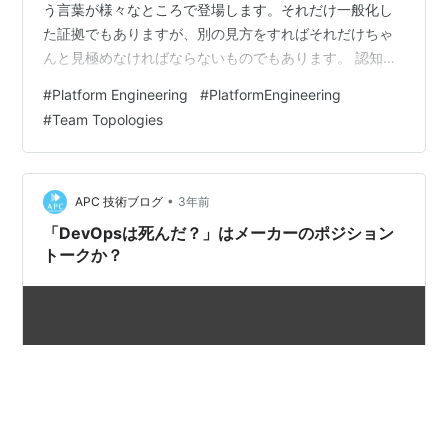
う言葉が様々なところで登場します。それだけ一般化し
た証拠でもありますが、別の見方をすればそれだけちゃ
んと見極めなければならないものでもあります。 認知負
荷とは何か？といったところは以前の以下の投稿で基本
#
Platform Engineering
#
PlatformEngineering
的なところを説明しています。 techblog.ap-com.co.jp
#
Team Topologies
あらためて簡単にまとめると認知負荷とは以下のような
定義です。 Cognitive load refers to the used amount of
working memory resou…
•
APC 技術ブログ
3年前
「DevOpsは死んだ？」はメーカーのポジション
トークか？