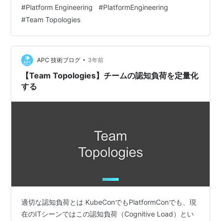
も様々な情報が出ており、なんとなく理解している部分
#
Platform Engineering
#
PlatformEngineering
はあると思います。 では、いくつもあるチームのどこに
#
Team Topologies
一番注力していけばよいのでしょうか？ またはあまり注
力しなくてよい領域、できればなくしていったほうが領
域はどこでしょうか？ こうした点はTeam Topologies社
のワークショップ…
•
APC 技術ブログ
3年前
【Team Topologies】チームの認知負荷を定量化
する
適切な認知負荷とは KubeConでもPlatformConでも、現
在のITシーンではこの認知負荷（Cognitive Load）とい