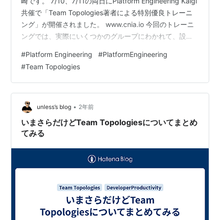
崎です。 7/10、7/11の両日にPlatform Engineering Kaigi
共催で「Team Topologies著者による特別優良トレーニ
ング」が開催されました。 www.cnia.io 今回のトレーニ
ングでは、実際にいくつかのグループにわかれて、設定
された課題について議論し、適用方法について考える、
#
Platform Engineering
#
PlatformEngineering
というスタイルを取っています。参加者の皆様も積極的
#
Team Topologies
に議論を行っており、さまざまな意見交換もなされたと
思います。 そうした熱気ある雰囲気の中 講師であるマニ
ュエル・パイス氏からお伝えしたい情報がとても多かっ
たこと 想像…
•
unless’s blog
2年前
いまさらだけどTeam Topologiesについてまとめ
てみる