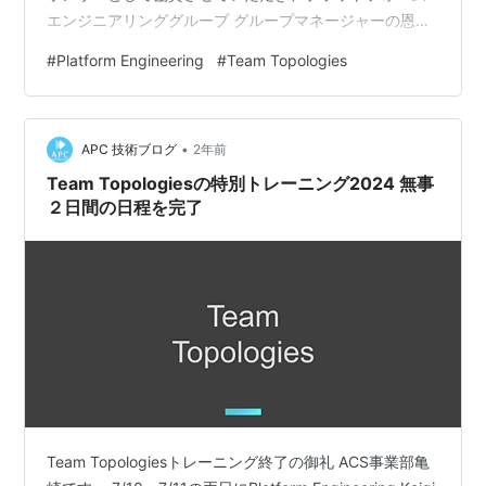
エンジニアリンググループ グループマネージャーの恩田
が「タイミーを支えるプラットフォームエンジニアリン
#
Platform Engineering
#
Team Topologies
グ・成果指標設計から考える組織作り事例の紹介」を発
表しました。 タイミーには世界中で開催されるすべての
技術系カンファレンスに無制限で参加できる「Kaigi
•
Pass」という制度があります。この制度を活…
APC 技術ブログ
2年前
Team Topologiesの特別トレーニング2024 無事
２日間の日程を完了
Team Topologiesトレーニング終了の御礼 ACS事業部亀