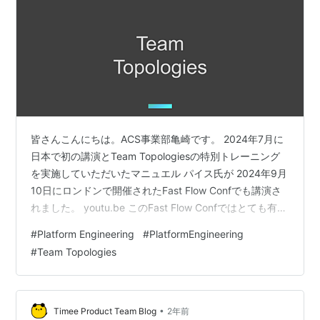
皆さんこんにちは。ACS事業部亀崎です。 2024年7月に
日本で初の講演とTeam Topologiesの特別トレーニング
を実施していただいたマニュエル パイス氏が 2024年9月
10日にロンドンで開催されたFast Flow Confでも講演さ
れました。 youtu.be このFast Flow Confではとても有益
な講演が多数行われており、皆様にもぜひ知っていただ
#
Platform Engineering
#
PlatformEngineering
きたいことがたくさんあるのですがそれは別の機会にま
#
Team Topologies
わすとして、パイス氏が「Platform Manifesto」というも
のを紹介していたのでここで取り上げたいと思います。
オリジナルは以下のところにあるものです。 teamtop…
•
Timee Product Team Blog
2年前