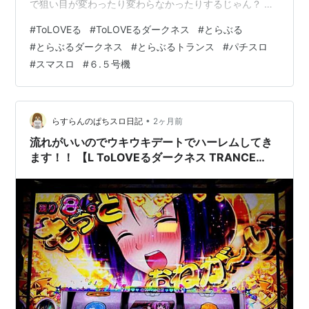
で狙い目が変わったり変わらなかったりするじゃん？ わ
け分からんて しかもあれ平気で駆け抜け２連とかするじ
#
ToLOVEる
#
ToLOVEるダークネス
#
とらぶる
ゃん もうどこまで追うかとか無理よ ってことでとりあえ
#
とらぶるダークネス
#
とらぶるトランス
#
パチスロ
ず６５０のところで引っかかって欲しいですね。 ちなみ
#
スマスロ
#
６.５号機
に前回は駆け抜けです っておいおい ハーレム目引いてい
るんだけど！！！ なんだかんだで初めてのハーレムです
恩恵はカバネリと一緒ですね ぷっちゅんと、他２つのCZ
ポイントいっぱ…
•
らすらんのぱちスロ日記
2ヶ月前
流れがいいのでウキウキデートでハーレムしてき
ます！！ 【L ToLOVEるダークネス TRANCE
Ver.８.７】