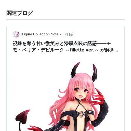
関連ブログ
•
Figure Collection Note
12日前
視線を奪う甘い微笑みと漆黒衣装の誘惑――モ
モ・ベリア・デビルーク ～fillette ver.～ が解き
放つ至高の造形美