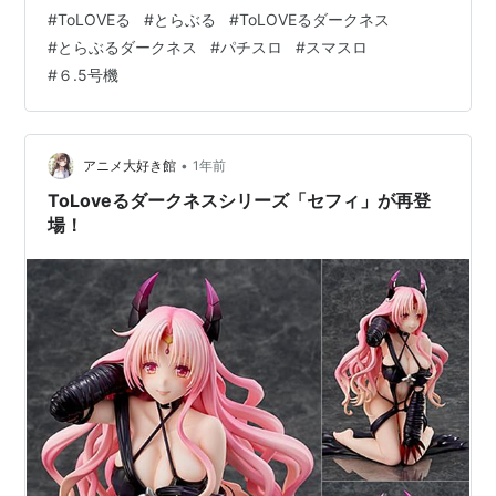
ターって手もあった でもやつは１回それなりに出したか
#
ToLOVEる
#
とらぶる
#
ToLOVEるダークネス
らな。 今回はこっちで出そうじゃないか。 ってことで爆
#
とらぶるダークネス
#
パチスロ
#
スマスロ
速 ９５GにてCZ もうここで当たってくれよ そしたら最
#
６.5号機
高のスタートで有利区間もすぐ切れる でもこのときめき
スイートとかいうCZ目cあはくちゃ苦手なのよな 最近よ
くある小役を引けばSTリセットの得意タイプなのにな で
もまだ諦めな…
•
アニメ大好き館
1年前
ToLoveるダークネスシリーズ「セフィ」が再登
場！