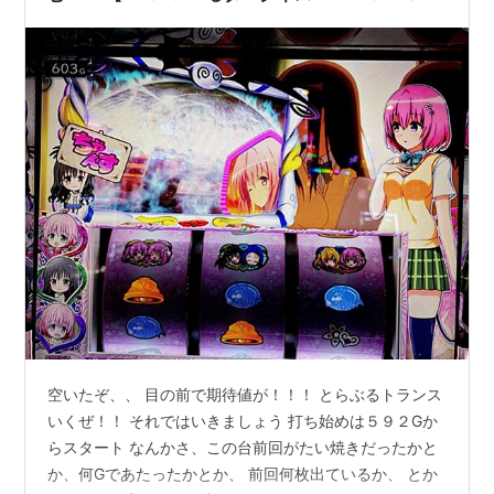
８.７】
空いたぞ、、 目の前で期待値が！！！ とらぶるトランス
いくぜ！！ それではいきましょう 打ち始めは５９２Gか
らスタート なんかさ、この台前回がたい焼きだったかと
か、何Gであたったかとか、 前回何枚出ているか、 とか