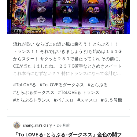
流れが良い ならばこの追い風に乗ろう！ とらぶる！！
トランス！！ それではいきましょう 打ち始めは１５１G
からスタート サクッと２５０で当たってくれ その前に、
CZが当たりましたね。 ２３７G苦手なときめきスイート
これ本当にむずない？？ 特にトランスになって余計むず
ない？？ 公園なんて行ってられるかよ ホテルについて来
#
ToLOVEる
#
ToLOVEるダークネス
#
とらぶる
い ってことで何事もなく時は流れ またしてもゾーン手前
#
とらぶるダークネス
#
ToLOVEる トランス
６３８GでCZ この前座ミッションで当たるの気持ちいい
#
とらぶるトランス
#
パチスロ
#
スマスロ
#
６.５号機
よな ってかまたときめきスイートやん これも華麗にスル
ー ガチでむずい でも大丈夫 流石に６５０は当たる よ
し！ 危ねぇ。 ギリギリで耐えた。この３５０Gの浮きは
デカ…
•
shang_rila’s diary
2ヶ月前
「To LOVEる-とらぶる-ダークネス」金色の闇フ