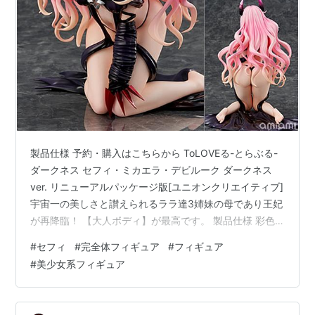
製品仕様 予約・購入はこちらから ToLOVEる-とらぶる-
ダークネス セフィ・ミカエラ・デビルーク ダークネス
ver. リニューアルパッケージ版[ユニオンクリエイティブ]
宇宙一の美しさと讃えられるララ達3姉妹の母であり王妃
が再降臨！ 【大人ボディ】が最高です。 製品仕様 彩色
済み完成品フィギュア 【スケール】1/6 【サイズ】全
#
セフィ
#
完全体フィギュア
#
フィギュア
高：約185mm 【素材】ATBC-PVC/ABS 発売日： ２６年
#
美少女系フィギュア
０４月未定 参考価格： 22,000円(税込) 予約・購入はこ
ちらから ToLOVEる-とらぶる-ダークネス セフィ・ミカ
エラ・デビルーク ダークネスver. リニューアルパッケー