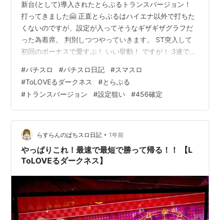
新台(として)導入されたとらぶるトランスバージョン！
打ってきました🤗 正直とらぶるはハイエナ以外で打ちた
くないのですが、設定が入ってそうなギザギザグラフだ
った為着席。 判別しつつやっていきます。 ST突入して
初回のボーナスで愛すぷ！ いい挙動！ ですが！ 3連で上
位入らず終わったのでうーん。 6を使うような日でもな
#
パチスロ
#
パチスロ日記
#
スマスロ
いので入れるなら5と予想していたので、上位行かないの
#
ToLOVEるダークネス
#
とらぶる
はかなりマイナス要素... まぁ一回で決めるのも早すぎる
#
トランスバージョン
#
設定狙い
#
456確定
し打とう！ そして、二回目のST後に。 なんと！ 4以上確
定画面！！！ やっぱり設定入ってたか🤔 でも56の感じ
しないんですよね... あと一回ST入るまでやろう！ －
40k…
•
らすらんのぱちスロ日記
1年前
やっぱりこれ！最速で最短で勝って帰る！！ 【L
ToLOVEるダークネス】