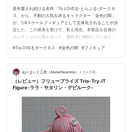
長年愛され続ける名作「To LOVEる-とらぶる-ダークネ
ス」から、不動の人気を誇るキャラクター「金色の闇」
が、1/4スケールフィギュアとして立体化されることが決
定した。この発表を受けて、私も現在、本製品を自身の
コレクションに加えるべく、前向きに検討しているとこ
ろだ。大スケールフィギュアの醍醐味である細部の緻密
#
ToLOVEるダークネス
#
金色の闇
#
フィギュア
な表現と、圧倒的な存在感。それらが融合した本作がど
のような完成度を見せてくれるのか、期待感は高まるば
かりである。『ToLOVEるーとらぶるーダークネス』 水
•
着シリーズ 「金色の闇」 1/4サイズ 【UC003000-01】
ぬーまいと工房（AtelierNoumite）
3ヶ月前
(彩色済み完成品フィギュア) 楽天で購入 ◆空間を支配す
（レビュー）フリュープライズ Trio-Try-iT
る圧倒的…
Figure-ララ・サタリン・デビルーク-