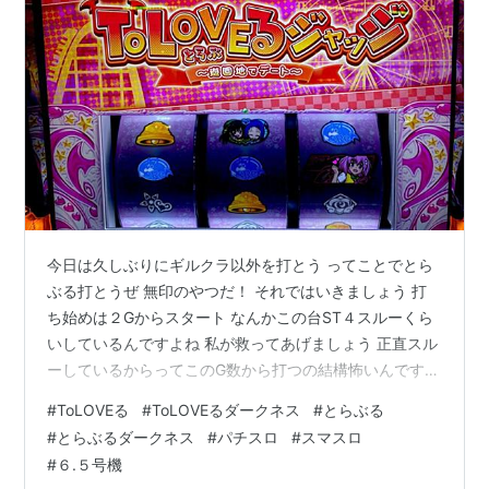
今日は久しぶりにギルクラ以外を打とう ってことでとら
ぶる打とうぜ 無印のやつだ！ それではいきましょう 打
ち始めは２Gからスタート なんかこの台ST４スルーくら
いしているんですよね 私が救ってあげましょう 正直スル
ーしているからってこのG数から打つの結構怖いんですよ
ね でも私は打つよ でもハマるのは勘弁だからちゃちゃっ
#
ToLOVEる
#
ToLOVEるダークネス
#
とらぶる
とCZを当てましょう １２７G 最近克服したときめきスイ
#
とらぶるダークネス
#
パチスロ
#
スマスロ
ート 今回得別にチートアイテムを持ってきています べと
#
６.５号機
べとランチャーくん！ これ振り分け６.３％らしいね こ