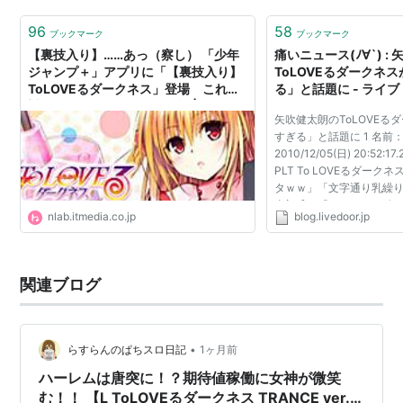
がっています。 クリアで繊…
96
58
ブックマーク
ブックマーク
【裏技入り】……あっ（察し） 「少年
痛いニュース(ﾉ∀`) :
ジャンプ＋」アプリに「【裏技入り】
ToLOVEるダークネ
ToLOVEるダークネス」登場 これ絶
る」と話題に - ライ
対アカンやつだろ！ ※追記 | ねとら
矢吹健太朗のToLOVEる
ぼ
すぎる」と話題に 1 名前：
2010/12/05(日) 20:52:17.
PLT To LOVEるダー
タｗｗ」「文字通り乳繰り
太朗氏の「ToLOVEるダ
nlab.itmedia.co.jp
blog.livedoor.jp
掲載した「ジャンプ SQ. 
になった。『ToLoveる...
関連ブログ
•
らすらんのぱちスロ日記
1ヶ月前
ハーレムは唐突に！？期待値稼働に女神が微笑
む！！ 【L ToLOVEるダークネス TRANCE ver.