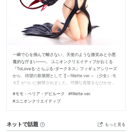
一瞬で心を掴んで離さない、天使のような微笑みと小悪
魔的な佇まい――。 ユニオンクリエイティブがおくる
『ToLoveる-とらぶる-ダークネス』フィギュアシリーズ
から、待望の新展開として【～fillette ver.～（少女）:モ
モ】がついに解禁されました。可憐な長髪をなびかせ、
怪しくも美しいダークネス衣装に身を包んだ彼女の姿
#
モモ・ベリア・デビルーク
#
fillette ver.
は、見る者の理性を揺さぶる圧倒的な存在感を放ってい
#
ユニオンクリエイティブ
ます。 可憐な笑顔に潜む、甘く危険な魅力 モモの代名詞
とも言える、柔らかく優しい「変わらぬかわいい笑
顔」。その愛くるしい表情と、体にフィットするダーク
ネットで話題
もっと見る
ネス衣装が生み出すギャップは息をのむほど美しく仕上