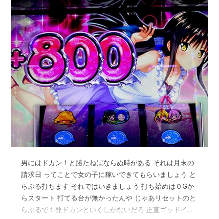
男にはドカン！と勝たねばならぬ時がある それは月末の
請求日 ってことで女の子に稼いできてもらいましょう と
らぶる打ちます それではいきましょう 打ち始めは０Gか
らスタート 打てる台が無かったんや じゃあリセットのと
らぶるで１発ドカンといくしかないだろ 正直ゴッドイー