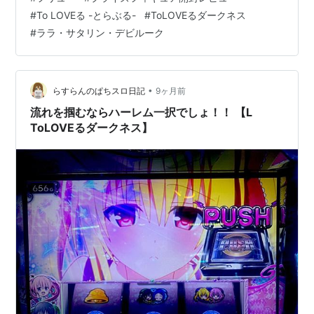
きます。 もくじ （レビュー）フリュープライズ Trio-
#
To LOVEる -とらぶる-
#
ToLOVEるダークネス
Try-iT Figure-ララ・サタリン・デビルーク- 中身の確
#
ララ・サタリン・デビルーク
認！ 全体を確認！ 中身の確認！ （レビュー）フリュー
プライズ Trio-Try-iT Figure-ラ…
•
らすらんのぱちスロ日記
9ヶ月前
流れを掴むならハーレム一択でしょ！！ 【L
ToLOVEるダークネス】