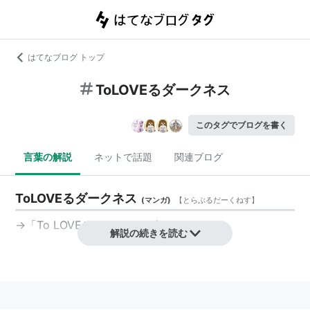
はてなブログ トップ
ToLOVEるダークネス
このタグでブログを書く
言葉の解説
ネットで話題
関連ブログ
ToLOVEるダークネス
(
マンガ
)
【
とらぶるだーくねす
】
→「
To LOVEる-とらぶる-ダークネス
」
解説の続きを読む