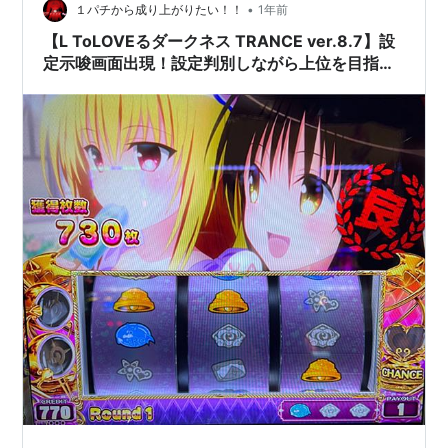
ジ版[ユニオンクリ…
•
１パチから成り上がりたい！！
1年前
【L ToLOVEるダークネス TRANCE ver.8.7】設
定示唆画面出現！設定判別しながら上位を目指
す。