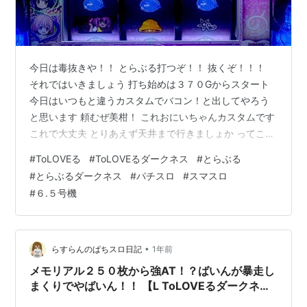
今日は毒抜きや！！ とらぶる打つぞ！！ 抜くぞ！！！
それではいきましょう 打ち始めは３７０Gからスタート
今日はいつもと違うカスタムでバコン！と出してやろう
と思います 頼むぜ美柑！ これおにいちゃんカスタムです
これで大丈夫 とりあえず天井まで行きましょか ってこと
で６５０のところで引っかかりましたね。 見たことねぇ
#
ToLOVEる
#
ToLOVEるダークネス
#
とらぶる
演出ばっか出てくるわ 普段G数で当たることなんてあん
#
とらぶるダークネス
#
パチスロ
#
スマスロ
まりないもんな ってことで６７６G ボーナス当選！ さ
#
６.５号機
あ、ここからだ まずは３回突破して、ハーレムに そして
そこから数回当ててたい焼きに入れて、 気づいたら万
枚！コンプリート！！ はぁ？？？？？？？？？？？ どう
して？？ そもそ…
•
らすらんのぱちスロ日記
1年前
メモリアル２５０枚から強AT！？ばいんが暴走し
まくりでやばいん！！ 【L ToLOVEるダークネ
ス】