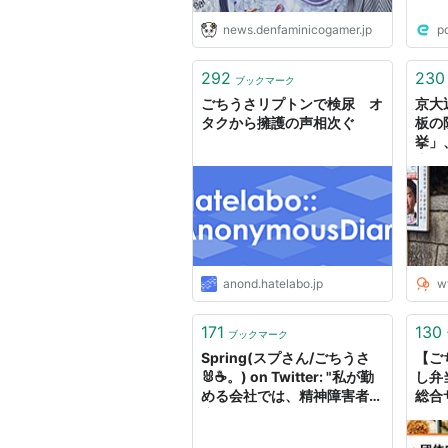
news.denfaminicogamer.jp
p
292
230
ブックマーク
ごちうさリプトンで検尿 オ
京大
タクから擁護の声相次ぐ
板の
挙」
士ド
anond.hatelabo.jp
w
171
130
ブックマーク
Spring(スプさん/ごちうさ
【ご
🐰☕。) on Twitter: "私が勤
し弁
める会社では、精神障害者を
総合
雇用しているのですが、京ア
ニの事件を受けて、人事部で