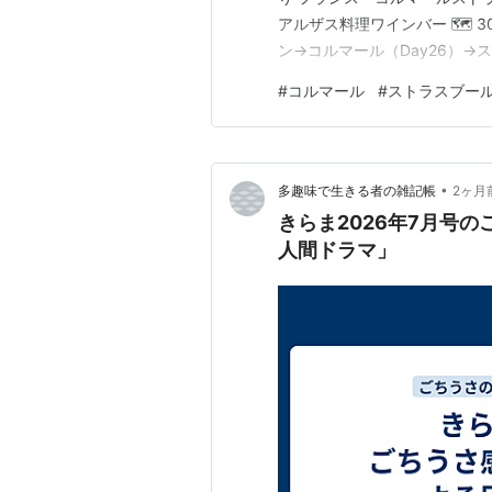
アルザス料理ワインバー 🗺️
ン→コルマール（Day26）→
らアルザス地方のコルマール
#
コルマール
#
ストラスブー
モデルとなった木組みの街—
る。翌日はス…
•
多趣味で生きる者の雑記帳
2ヶ月
きらま2026年7月号
人間ドラマ」