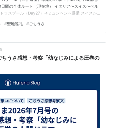
 30日間の全体ルート（現在地） イタリア〜スイス〜ベル
ストラスブール（Day27）→ミュンヘンへ帰還 スイスか
へ。「ハウルの動く城」や「ご注文はうさぎですか？」の
ル
#
聖地巡礼
#
ごちうさ
—何気ない路地裏でも作品と重なる瞬間が旅を特別にす
前
のごちうさ感想・考察「幼なじみによる圧巻の