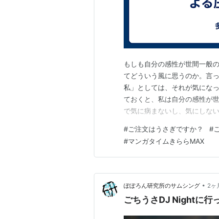
もしも自分の感性が世間一般
てどういう風に思うのか。言
私」としては、それが気になっ
ておくと、私は自分の感性が
で気に病まないし、気にしな
にはどうやっても合わせられ
#
ご注文はうさぎですか？
#
手の打ち様がない事ばかり考
#
マンガタイムきららMAX
準には合わせつつも、心の奥底
•
ぽぽろん研究所のサムシング
2ヶ
ごちうさDJ Nightに行