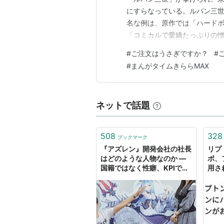
にすらなっている。ルパン三
名な例は、原作では「ハード
「コミカルで愛嬌たっぷりの
子供時代においては「コミカ
#
ご注文はうさぎですか？
#
からは「アダルトでハードボ
#
まんがタイムきららMAX
人になってから「決して正義
ネットで話題
508
328
ブックマーク
『アズレン』開発会社の社長
リプ
はどのような人物なのか ―
ボ、
国籍ではなく性癖、KPIでは
用さ
なく楽しさ、好きな作品は
明「
『ごちうさ』【2周年記念イ
ンタビュー】