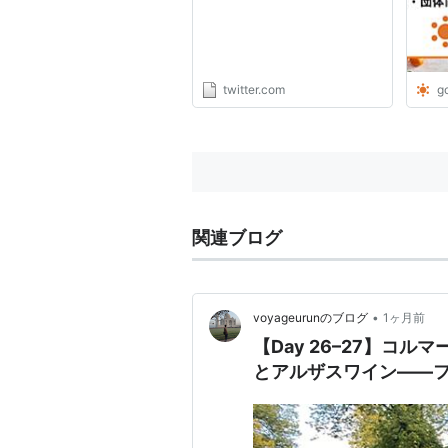
は今月末で急遽退職してもら
う次第となったそうです。
「何らかの拍子に発狂され
て、会社そのものに損害が発
生してからでは対処ししよう
twitter.com
g
がないからだ。」とのこと。
精神障害者に対する偏見が生
まれてしまった…。"
関連ブログ
•
voyageurunのブログ
1ヶ月前
【Day 26–27】コ
とアルザスワイン——