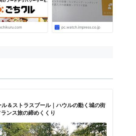
ochikuru.com
pc.watch.impress.co.jp
ルマール＆ストラスブール｜ハウルの動く城の街
フランス旅の締めくくり