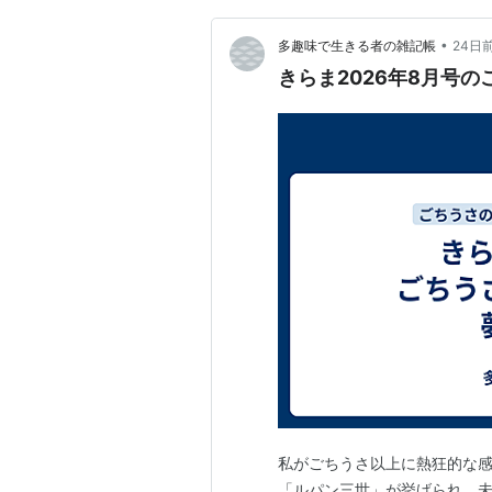
•
多趣味で生きる者の雑記帳
24日
きらま2026年8月号
私がごちうさ以上に熱狂的な感
「ルパン三世」が挙げられ、未