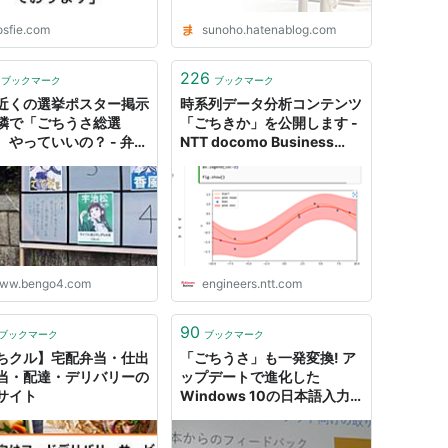
osfie.com
sunoho.hatenablog.com
226
ブックマーク
ブックマーク
近くの選挙ポスター掲示
時系列データ分析コンテンツ
隣で「ごちうさ総選
「ごちきか」を公開します -
、やっていいの？ - 弁護
NTT docomo Business
ットコムニュース
Engineers' Blog
ww.bengo4.com
engineers.ntt.com
90
ブックマーク
ブックマーク
ちクル】宅配弁当・仕出
「ごちうさ」も一発変換! ア
当・配達・デリバリーの
ップデートで進化した
サイト
Windows 10の日本語入力
とフォント