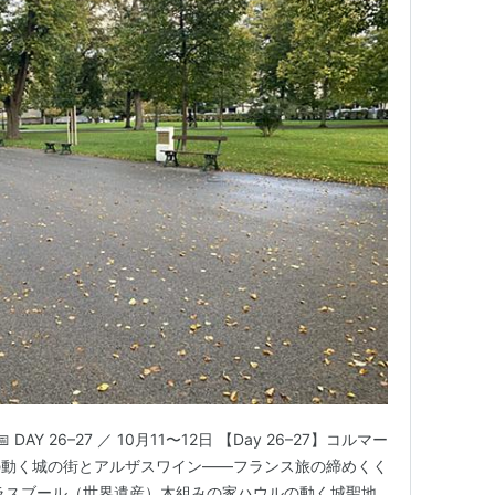
AY 26–27 ／ 10月11〜12日 【Day 26–27】コルマー
の動く城の街とアルザスワイン——フランス旅の締めくく
ラスブール（世界遺産）木組みの家ハウルの動く城聖地