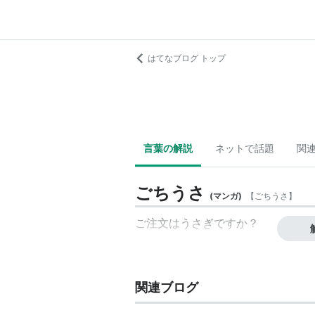
はてなブログ トップ
言葉の解説
ネットで話題
関
ごちうさ
(
マンガ
)
【
ごちうさ
】
ご注文はうさぎですか？
関連ブログ