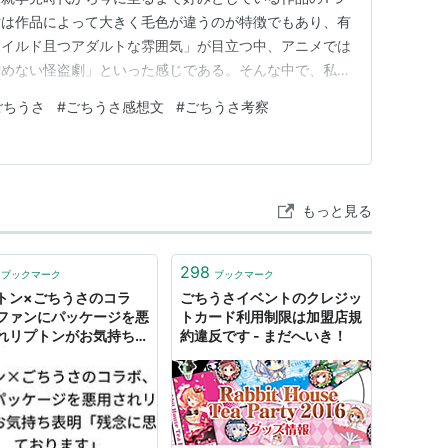
世は作品によって大きく毛色が違うのが特徴でもあり、有
ボイルド且つアダルトな雰囲気」が目立つ中、アニメでは
憎めない怪盗劇」といった感じである。そんな中で、私は
ル且つスラップスティックな物語構成」に、大人になって
ごちうさ
#
ごちうさ感想文
#
ごちうさ考察
イルドなケイパーストーリー」に心惹かれており、特に大
の味方ではないが、確かな矜持を…
もっと見る
298
ブックマーク
ブックマーク
トン×ごちうさのコラ
ごちうさイベントのクレジッ
ファンにパッケージを悪
トカード利用制限は加盟店規
れリプトンがお気持ち表
約違反です - まだへいき！
残念に思っております」