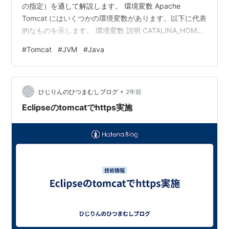
の指定）を通して解説します。 環境変数 Apache
Tomcat にはいくつかの環境変数があります。以下に代表
的なものを示します。 環境変数 説明 CATALINA_HOME
Tomcat バイナリのルートディレクトリのパス。
#
Tomcat
#
JVM
#
Java
JRE_HOME JRE のインストールパス。 CATALINA_OPTS
Tomcat 起動時に使用する java コマンドの追加オプショ
ン。 Tomcat の環境変数を設定する前に、まずは公式ド
•
キュメント (RUNNING.txt) の参照を…
ひじりんのひつまむしブログ
2年前
Eclipseのtomcatでhttps実施