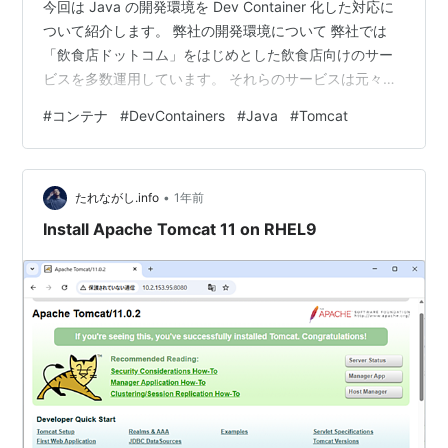
今回は Java の開発環境を Dev Container 化した対応に
ついて紹介します。 弊社の開発環境について 弊社では
「飲食店ドットコム」をはじめとした飲食店向けのサー
ビスを多数運用しています。 それらのサービスは元々全
て Java で書かれていましたが、数年前から段階的に
#
コンテナ
#
DevContainers
#
Java
#
Tomcat
Rails への移植を行っています。 主要なサービスのいくつ
かはすでに移植が完了していますが、一部のサービスは
まだ移植の途中であり、Java で実装された機能と Rails
•
で実装された機能が混在しています。 また、社内システ
たれながし.info
1年前
ムの中には Rails 移植の工数をかけ…
Install Apache Tomcat 11 on RHEL9