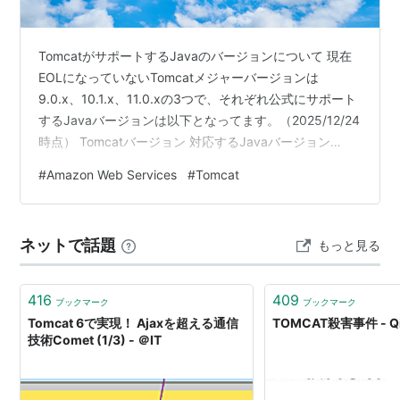
TomcatがサポートするJavaのバージョンについて 現在
EOLになっていないTomcatメジャーバージョンは
9.0.x、10.1.x、11.0.xの3つで、それぞれ公式にサポート
するJavaバージョンは以下となってます。（2025/12/24
時点） Tomcatバージョン 対応するJavaバージョン
9.0.x 8以降 10.1.x 11以降 11.0.x 17以降 ソース：
#
Amazon Web Services
#
Tomcat
https://tomcat.apache.org/whichversion.html 上記を見
た限りTomcat9でJava8のアプリを動かせるように見え
ますが、Amazon Linux 2023（AL2023）で実…
ネットで話題
もっと見る
416
409
ブックマーク
ブックマーク
Tomcat 6で実現！ Ajaxを超える通信
TOMCAT殺害事件 - Qi
技術Comet (1/3) - ＠IT