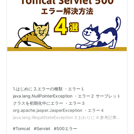
1.はじめに 2.エラーの種類 ・エラー１
java.lang.NullPointerException ・エラー２ サーブレット
クラスを初期化中にエラー ・エラー３
org.apache.jasper.JasperException ・エラー４
java.lang.IllegalStateException 3.おわりに 4.参考記事 1.
はじめに こんにちは。ゼネットの新人、井上です。 私は
#
Tomcat
#
Servlet
#
500エラー
Java研修でTomcatを使用しています。 Tomcatを使用し