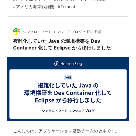
1991年から2003年まで配備されていました。配備当初は
#
アメリカ海軍戦闘機
#
Tomcat
2個飛行隊(VF-21 “Free Lancers”とVF-154 “Black
Knights”)が配備されましたが、1996年1月にVF-21が解
散…残されたVF-154は定数を増やして1個飛行隊だけで頑
張…
•
シンクロ・フード エンジニアブログ
10ヶ月前
複雑化していた Java の環境構築を Dev
Container 化して Eclipse から移行しました
こんにちは、アプリケーション基盤チームの坂本です。