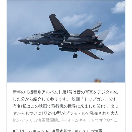
新年の【機種別アルバム】第1号は昔の写真をデジタル化
した分から紹介して参ります。 映画「トップガン」でも
有名(私はこの映画で飛行機の世界に来ました笑)で、タミ
ヤからもついに1/72でD型がプラモデルで発売された大人
気のアメリカ海軍戦闘機…F-14トムキャットです(^O^)
(私は早速購入してしまいました…) F-14は厚木にはA型が
#
F-14トムキャット
#
厚木基地
#
アメリカ海軍