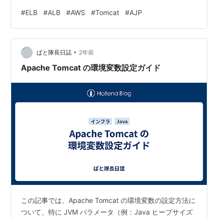
い。 原因 ELBのターゲットグループで違うサーバーに振
#
ELB
#
ALB
#
AWS
#
Tomcat
#
AJP
分されていたため 敗因 httpsでなく、httpでアクセスし
ていた。。。 原因詳細 httpsではなく、httpでアクセス
していた。 結果、ターゲットグループのhttp側のルート
•
が利用されていた。 httpのデフォルトターゲットグルー
ぱと隊長日誌
2年前
プに関係無いAPサ…
Apache Tomcat の環境変数設定ガイド
この記事では、Apache Tomcat の環境変数の設定方法に
ついて、特に JVM パラメータ（例：Java ヒープサイズ