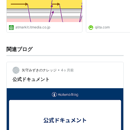
atmarkit.itmedia.co.jp
qiita.com
関連ブログ
•
矢守みずきのナレッジ
4ヶ月前
公式ドキュメント