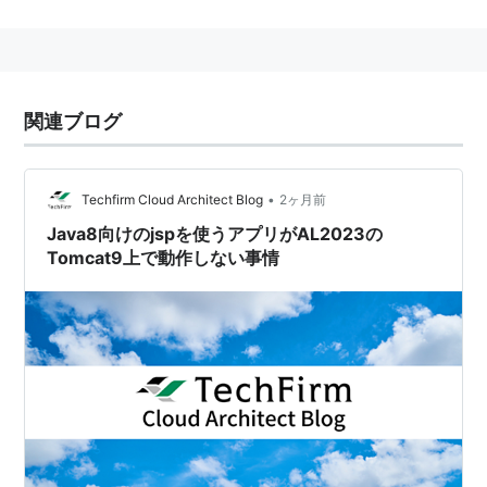
J2EE 1.4までは
サーブレット
＆JSPのリファレンス実装
だった。
関連ブログ
関連語：
サーブレットコンテナ
(
Servlet
)、
JSPコンテナ
•
Techfirm Cloud Architect Blog
2ヶ月前
Java8向けのjspを使うアプリがAL2023の
Tomcat9上で動作しない事情