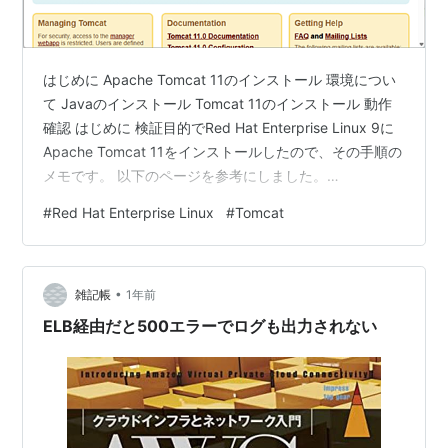
はじめに Apache Tomcat 11のインストール 環境につい
て Javaのインストール Tomcat 11のインストール 動作
確認 はじめに 検証目的でRed Hat Enterprise Linux 9に
Apache Tomcat 11をインストールしたので、その手順の
メモです。 以下のページを参考にしました。
www.tecmint.com Apache Tomcat 11のインストール
#
Red Hat Enterprise Linux
#
Tomcat
RHEL9.5にTomcat 11.0.2をインストールします。 環境
について OSバージョンはRHEL9.5です。SELinuxは無効
です。 # cat /etc/os-release NAME…
•
雑記帳
1年前
ELB経由だと500エラーでログも出力されない