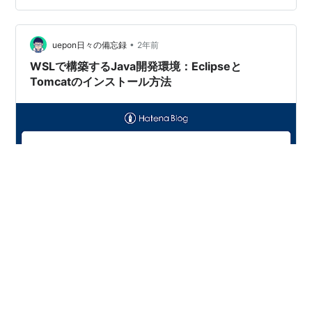
ていると、500エラーが出ることがありますよね。 500
エラーのエラーの種類は1つではないので解決するのが困
•
難ですね。 そこで、Tomc…
uepon日々の備忘録
2年前
WSLで構築するJava開発環境：Eclipseと
Tomcatのインストール方法
最近、Javaを触る必要がでてきたのですが、手持ちの環
境にインストールするのはちょっと抵抗感があってでき
ればコンテナや仮想化で封じ込めたいなあと考えまし