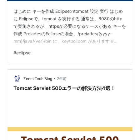
はじめに キーを作成 Eclipseのtomcat 設定 実行 はじめ
に Eclipseで、tomcat を実行する 通常は、8080のhttp
で実施されるが、httpsが必要になるケースがある キーを
作成 PreiadesのEclipseの場合、/preiades/{yyyy-
mm}/java/{ver}/bin に、keytool.com があります #
keytool -genkey -keyalg RSA -keystore *******.cer パ
#
eclipse
スワードの入力のあと 組織などの情報入力があり、それ
が終わると、設定した *******.cer のファイルが作成させ
る Eclipse…
•
Zenet Tech Blog
2年前
Tomcat Servlet 500エラーの解決方法4選！