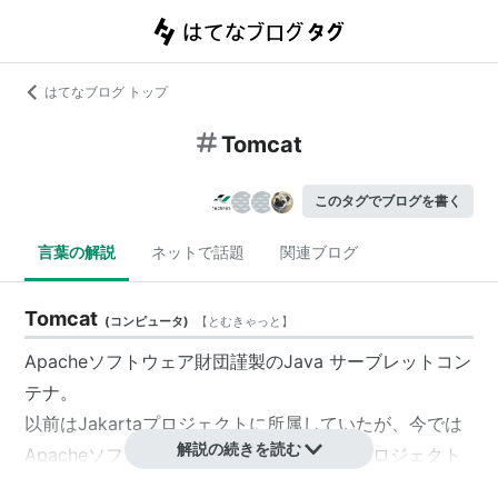
はてなブログ トップ
Tomcat
このタグでブログを書く
言葉の解説
ネットで話題
関連ブログ
Tomcat
(
コンピュータ
)
【
とむきゃっと
】
Apache
ソフトウェア財団謹製のJava
サーブレットコン
テナ
。
以前はJakartaプロジェクトに所属していたが、今では
解説の続きを読む
Apacheソフトウェア財団のトップレベルプロジェクト
へ昇格している。