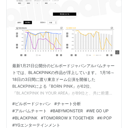
最新1月21日公開分のビルボードジャパンアルバムチャー
トでは、BLACKPINKの作品が浮上しています。 1月16～
18日の3日間に渡り東京ドーム公演を開催した
BLACKPINKによる『BORN PINK』が62位、
『BLACKPINK IN YOUR AREA』が89位と、共に前週の
100位未満から再浮上を果たしています。 (上記CHART
#
ビルボードジャパン
#
チャート分析
insightは有料会員が確認可能なもので、20位未満の指標
#
アルバムチャート
#
BABYMONSTER
#
WE GO UP
順位も明示されています(ビルボードジャパンでは有料会
#
BLACKPINK
#
TOMORROW X TOGETHER
#
K-POP
員が知り得る情報の掲載を許可しています)。また、以下
#
YGエンターテインメント
に紹介するCHART insightも同様に、有料会員が確認可能