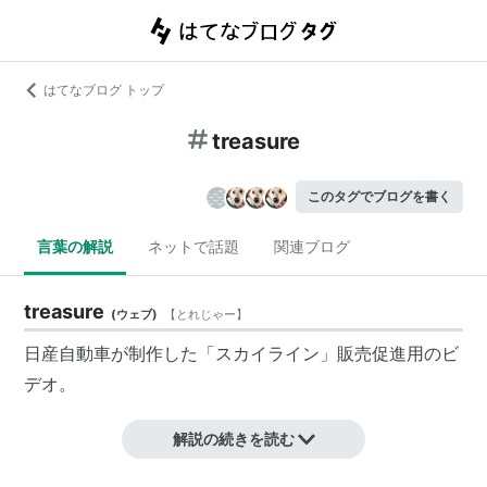
はてなブログ トップ
treasure
このタグでブログを書く
言葉の解説
ネットで話題
関連ブログ
treasure
(
ウェブ
)
【
とれじゃー
】
日産自動車が制作した「スカイライン」販売促進用のビ
デオ。
解説の続きを読む
監督 紀里谷和明