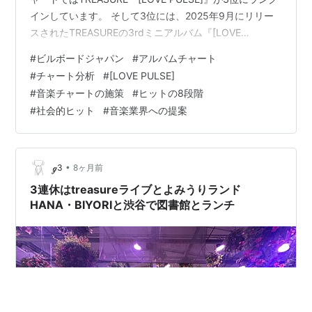
インしています。 そして3位には、2025年9月にリリー
スされたTREASUREの3rdミニアルバム『[LOVE
PULSE]』が52,106枚で続く。『[LOVE PULSE]』は当週
#
ビルボードジャパン
#
アルバムチャート
で累計セールス538,619枚となり、ハーフミリオンを突
#
チャート分析
#
[LOVE PULSE]
破した。 【ビルボード】乃木坂46『My respect』22.3
#
音楽チャートの施策
#
ヒットの8段階
万枚でアルバム・セールス首位獲得
#
社会的ヒット
#
音楽業界への提案
https://t.co/6VefNg5pbi — Billboard…
•
ℊ3
8ヶ月前
3連休はtreasureライブとよみうりランド
HANA・BIYORIと渋谷で図書館とランチ