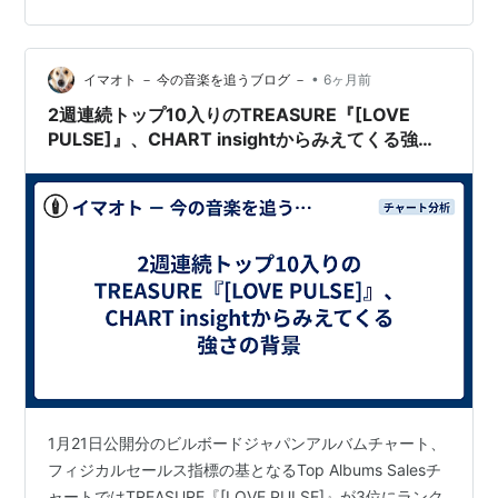
なものとなります。) BL…
•
イマオト － 今の音楽を追うブログ －
6ヶ月前
2週連続トップ10入りのTREASURE『[LOVE
PULSE]』、CHART insightからみえてくる強さ
の背景
1月21日公開分のビルボードジャパンアルバムチャート、
フィジカルセールス指標の基となるTop Albums Salesチ
ャートではTREASURE『[LOVE PULSE]』が3位にランク