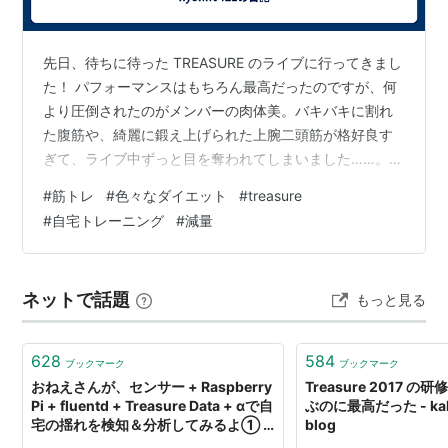
先日、待ちに待った TREASURE のライブに行ってきまし
た！ パフォーマンスはもちろん最高だったのですが、何
より圧倒されたのがメンバーの肉体美。バキバキに割れ
た腹筋や、綺麗に鍛え上げられた上腕二頭筋が格好良す
ぎて、ライブ中ずっと目を奪われてしまいました……。
そのかっこいい姿を見ていたら、自分の中で何かが弾け
#
筋トレ
#
色々なダイエット
#
treasure
ました。 「うわ、自分もこんな風に引き締まったカッコ
#
自宅トレーニング
#
減量
いい体になりたい…！」 実は、ジムを解約して1年が経っ
ていました 実はもともと筋トレをしていたのですが、仕
事の残業が増えたり、帰宅後にご飯を作ったりする生活
ネットで話題
もっと見る
の中で、ジムに通うのがどんどん大変になってしまって
いました。 結局、1年ほど前…
628
584
ブックマーク
ブックマーク
おねえさんが、センサー + Raspberry
Treasure 2017 の
Pi + fluentd + Treasure Data + αで自
ぶのに最高だった - kak
宅の揺れを検知＆分析してみるよ① -
blog
○○おねえさんのつぶやき