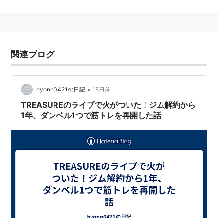
プロデューサー 原田達哉
撮影 阿藤正一
照明 牛場賢二
美術 佐々木尚
関連ブログ
ヘアメイク 勇見勝彦、AKEMI
録音 廣木誠
CGデザイナー 野崎宏二、溝口結城
•
hyonn0421の日記
15日前
音楽 「アラベスク」/Lily Chou Chou
TREASUREのライブで火がついた！ジム解約から
Lyric by Shunji Iwai
1年、ダンベル1つで筋トレを再開した話
Music by Takeshi Kobayashi
Courtesy of OORONG SHA CO,LTD.
制作プロダクション A-LIST
キャスト 北村一輝、りょう、染谷風花 ほか