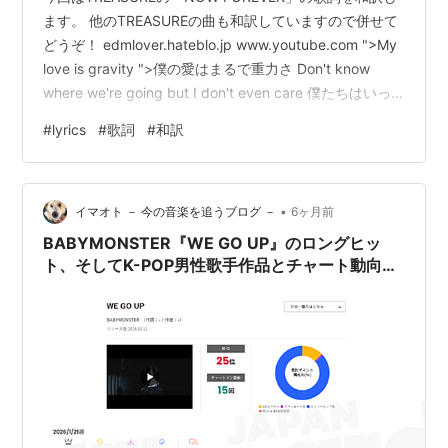
ます。 他のTREASUREの曲も和訳していますので併せて
どうぞ！ edmlover.hateblo.jp www.youtube.com ">My
love is gravity ">僕の愛はまるで重力さ Don't know
where we're going but I don't even care 僕たちはいっ
たいどこへ向かうのか、知る由もないけど気にしない
#
lyrics
#
歌詞
#
和訳
Talking like we got a million hours for wasting まるで何
百万時間も無駄にするみたいに話し込んで I'm losing…
•
イマオト － 今の音楽を追うブログ －
6ヶ月前
BABYMONSTER『WE GO UP』のロングヒッ
ト、そしてK-POP男性歌手作品とチャート動向が
大きく異なることについて