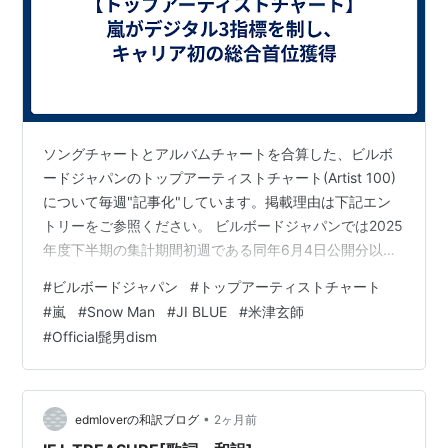
ソングチャートとアルバムチャートを合算した、ビルボ
ードジャパンのトップアーティストチャート(Artist 100)
について毎週"記事化"しています。掲載理由は下記エン
トリーをご参照ください。 ビルボードジャパンでは2025
年度下半期の集計期間初週である同年6月4日公開分以
降、ソングチャートおよびアルバムチャートのストリー
#
ビルボードジャパン
#
トップアーティストチャート
ミング指標においてリカレントルールを導入。Streaming
#
嵐
#
Snow Man
#
JI BLUE
#
米津玄師
SongsチャートおよびStreaming Albumsチャート(後者は
#
Official髭男dism
未公表)を指標化する際、ソングチャートは総合100位以
内に52週、アルバムチャートでは同26週ランクインした
作品に対し、翌週以降減算処理を施しま…
•
edmloverの和訳ブログ
2ヶ月前