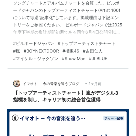
ソングチャートとアルバムチャートを合算した、ビルボ
ードジャパンのトップアーティストチャート(Artist 100)
について毎週"記事化"しています。掲載理由は下記エン
トリーをご参照ください。 ビルボードジャパンでは2025
年度下半期の集計期間初週である同年6月4日公開分以
降、ソングチャートおよびアルバムチャートのストリー
#
ビルボードジャパン
#
トップアーティストチャート
ミング指標においてリカレントルールを導入。Streaming
#
嵐
#
BOYNEXTDOOR
#
櫻坂46
#
吉田仁人
SongsチャートおよびStreaming Albumsチャート(後者は
#
マイケル・ジャクソン
#
Snow Man
#
JI BLUE
未公表)を指標化する際、ソングチャートは総合100位以
内に52週、アルバムチャートでは同26週ランクインした
作品に対し、翌週以降減算処理を施しま…
•
イマオト － 今の音楽を追うブログ －
2ヶ月前
【トップアーティストチャート】嵐がデジタル3
指標を制し、キャリア初の総合首位獲得