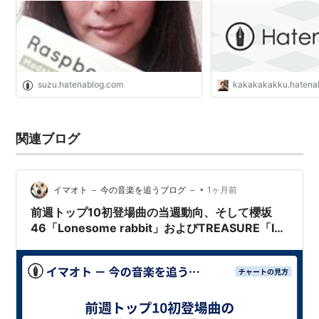
suzu.hatenablog.com
kakakakakku.hatena
関連ブログ
•
イマオト － 今の音楽を追うブログ －
1ヶ月前
前週トップ10初登場曲の当週動向、そして櫻坂
46「Lonesome rabbit」およびTREASURE「IF
I」の急落を考える