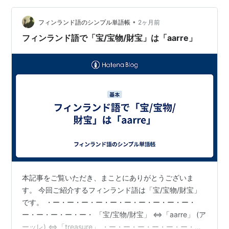
everyday（毎日、自分自身との勝負）」というフレーズ
•
は、この曲のメインテーマともいえるフレーズだと思い
フィンランド語のシンプル単語帳
2ヶ月前
ます。 また、「勝てば愛されるが、勝ちすぎると疑わ
フィンランド語で「宝/宝物/財宝」は「aarre」
れ…
本記事をご覧いただき、まことにありがとうございま
す。 今回ご紹介するフィンランド語は「宝/宝物/財宝」
です。 ・ー・ー・ー・ー・ー・ー・ー・ー・ー・ー・
ー・ー・ー・ー・ー・ 「宝/宝物/財宝」 ⇔「aarre」 (ア
ーッレ) ⇔「treasure」 ・ー・ー・ー・ー・ー・ー・