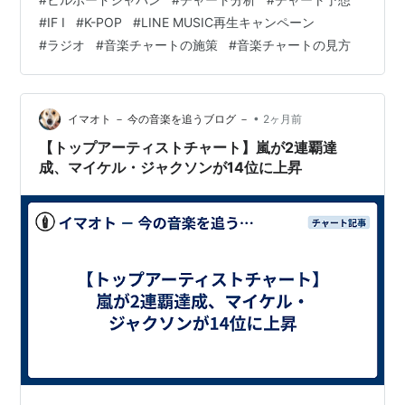
るのですが、CHART insightからは気になる点が浮かんで
#
IF I
#
K-POP
#
LINE MUSIC再生キャンペーン
きます。
#
ラジオ
#
音楽チャートの施策
#
音楽チャートの見方
•
イマオト － 今の音楽を追うブログ －
2ヶ月前
【トップアーティストチャート】嵐が2連覇達
成、マイケル・ジャクソンが14位に上昇