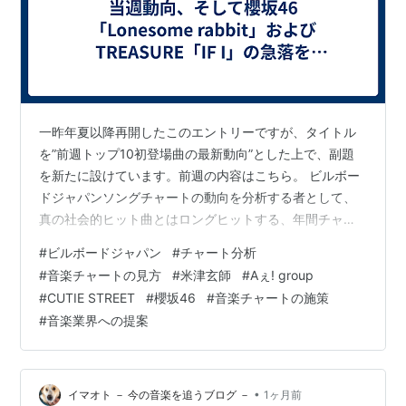
一昨年夏以降再開したこのエントリーですが、タイトル
を”前週トップ10初登場曲の最新動向”とした上で、副題
を新たに設けています。前週の内容はこちら。 ビルボー
ドジャパンソングチャートの動向を分析する者として、
真の社会的ヒット曲とはロングヒットする、年間チャー
トで上位に進出する作品と考えます。週間単位で上位に
#
ビルボードジャパン
#
チャート分析
入るのは好いことですが、一方で所有指標ばかりが強い
#
音楽チャートの見方
#
米津玄師
#
Aぇ! group
曲は加算2週目に、また接触指標が所有指標的な動きをな
#
CUTIE STREET
#
櫻坂46
#
音楽チャートの施策
ぞる曲(主にLINE MUSIC再生キャンペーン採用曲)はキャ
#
音楽業界への提案
ンペーン終了後に指標が大きく後退し、総合でも急落す
ることが少なくありません。 この急落は毎週のようにみ
られます。ソングチャートのト…
•
イマオト － 今の音楽を追うブログ －
1ヶ月前