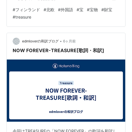
ー・ー・ー・ー・ー・ー・ー・ー・ー・ 〔例文〕 「」
#
フィンランド
#
北欧
#
外国語
#
宝
#
宝物
#
財宝
⇔「」 () ⇔「」 ・ー・ー・ー・ー・ー・ー・ー・ー・
#
treasure
ー・ー・ー・ー・ー・ー・ー・ 〔関連単語〕 ・ー・ー・
ー・ー・ー・ー・ー・ー・ー・ー・ー・ー・ー・ー・
ー・ まだまだフィンランド語を覚える余裕のある方は、
前後の記事や、 まとめ記事もぜひご覧ください。 では別
•
edmloverの和訳ブログ
6ヶ月前
の記事…
NOW FOREVER-TREASURE[歌詞・和訳]
今回はTREASUREの「NOW FOREVER」の歌詞を和訳し