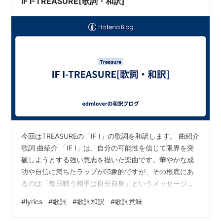
IF I-TREASURE[歌詞・和訳]
今回はTREASUREの「IF I」の歌詞を和訳します。 曲紹介
歌詞 曲紹介 「IF I」は、自分の可能性を信じて限界を突
破しようとする強い意志を描いた楽曲です。華やかな成
功や自信に満ちたラップが印象的ですが、その根底にあ
るのは「毎日戦う相手は自分自身」というメッセージで
す。 周囲からの評価や嫉妬、プレッシャーを受けながら
#
lyrics
#
歌詞
#
歌詞和訳
#
歌詞意味
も、自身が抱える弱さや迷いを乗り越えて前へ進もうと
する姿が歌詞に表現されています。特に「Me versus me