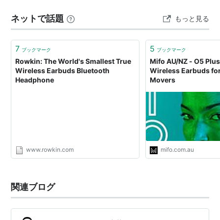
ネットで話題
もっと見る
7
5
ブックマーク
ブックマーク
Rowkin: The World's Smallest True
Mifo AU/NZ - O5 Plus
Wireless Earbuds Bluetooth
Wireless Earbuds for
Headphone
Movers
www.rowkin.com
mifo.com.au
関連ブログ