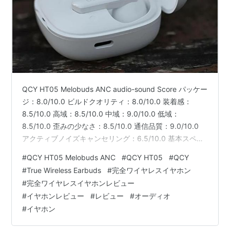
QCY HT05 Melobuds ANC audio-sound Score パッケー
ジ：8.0/10.0 ビルドクオリティ：8.0/10.0 装着感：
8.5/10.0 高域：8.5/10.0 中域：9.0/10.0 低域：
8.5/10.0 歪みの少なさ：8.5/10.0 通信品質：9.0/10.0
アクティブノイズキャンセリング：6.5/10.0 基本スペッ
ク 連続／最大再生時間：7h／30h 防水性能：IPX5 対応
#
QCY HT05 Melobuds ANC
#
QCY HT05
#
QCY
コーデック：AAC／SBC 価格帯：5000円～10000円 パ
#
True Wireless Earbuds
#
完全ワイヤレスイヤホン
ッケージ パッケージは価格の水準を満たしています。全
#
完全ワイヤレスイヤホンレビュー
体的にエコなパッケージになっています。 パッケージ内
#
イヤホンレビュー
#
レビュー
#
オーディオ
容 イ…
#
イヤホン