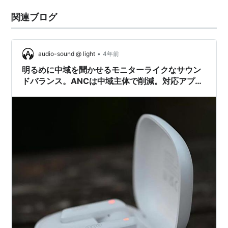
関連ブログ
•
audio-sound @ light
4年前
明るめに中域を聞かせるモニターライクなサウン
ドバランス。ANCは中域主体で削減。対応アプリ
で機能性は高い｜完全ワイヤレスイヤホン QCY
HT05 Melobuds ANC レビュー