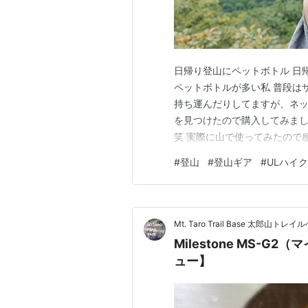
日帰り登山にペットボトル 日
ペットボトルが多い私 普段は
持ち運んだりしてますが、ネ
を見つけたので購入してみました T
笑 実際に山で使ってみたので
トル 極シンプルなドリンクホル
#
登山
#
登山ギア
#
ULハイク
感想 キャップオープナーとして
ングギアブランド『T…
Mt. Taro Trail Base 太郎山トレ
Milestone MS-
ュー】