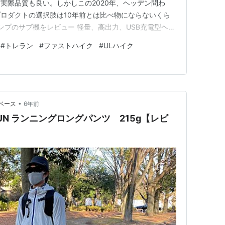
実際品質も良い。しかしこの2020年、ヘッデン問わ
ロダクトの選択肢は10年前とは比べ物にならないくら
ンプのサブ機をレビュー 軽量、高出力、USB充電型ヘッ
リー寿命について（2020/12/25追記あり） ヘッデンは
#
トレラン
#
ファストハイク
#
ULハイク
（マイルストーン）という日本製ヘッドランプのブランドがあ
•
イルベース
6年前
PRUN ランニングロングパンツ 215g【レビ