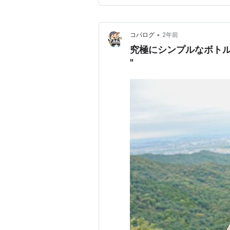
•
コパログ
2年前
究極にシンプルなボトルホルダ
"