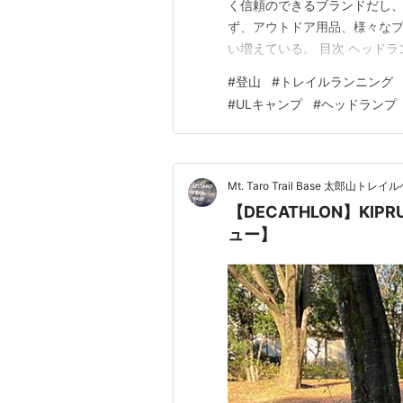
く信頼のできるブランドだし、
ず、アウトドア用品、様々なプ
い増えている。 目次 ヘッドラ
ドランプ MS-G2の実力 バッテ
#
登山
#
トレイルランニング
大事な命綱 milestone 
#
ULキャンプ
#
ヘッドランプ
る。僕が知ったのはここ…
Mt. Taro Trail Base 太郎山トレ
【DECATHLON】KI
ュー】