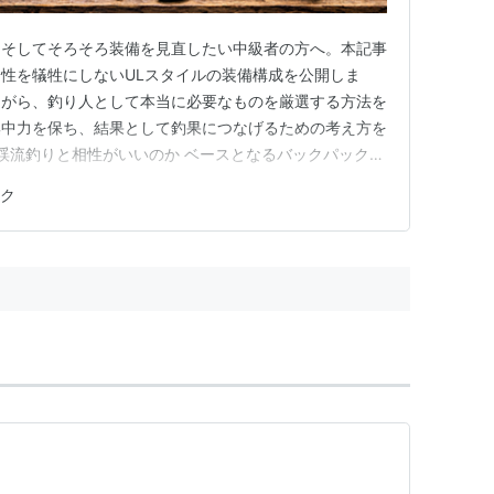
、そしてそろそろ装備を見直したい中級者の方へ。本記事
性を犠牲にしないULスタイルの装備構成を公開しま
ながら、釣り人として本当に必要なものを厳選する方法を
集中力を保ち、結果として釣果につなげるための考え方を
が渓流釣りと相性がいいのか ベースとなるバックパック
定】 軽量化の具体的な考え方 軽さがもたらす最大のメリ
イク
き装備 まとめ｜軽量化は技術の一部 なぜUL思想が渓流
いわゆるウルトラ…