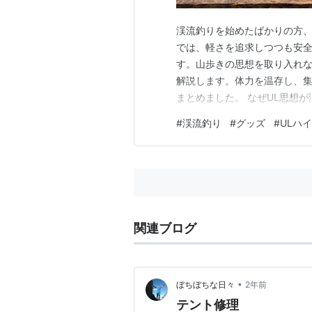
渓流釣りを始めたばかりの方
では、軽さを追求しつつも安全
す。山歩きの思想を取り入れ
解説します。体力を温存し、
まとめました。 なぜUL思想
UL渓流装備リスト【日帰り想
#
渓流釣り
#
グッズ
#
ULハ
ット 初心者が最初に揃えるべ
釣りと相性がいいのか UL、
関連ブログ
•
ぼちぼちな日々
2年前
テント修理