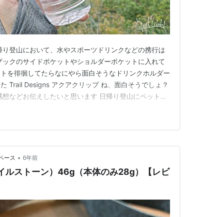
帰り登山において、水やスポーツドリンクなどの携行は
ザックのサイドポケットやショルダーポケットに入れて
ットを徘徊してたらなにやら面白そうなドリンクホルダー
rail Designs アクアクリップ ね、面白そうでしょ？
感想などお伝えしたいと思います 日帰り登山にペットボ
ダー 外観 ペットボトルに装着 使い方 山で使ってみた
 まとめ 極シンプルなドリンクホルダー 外観 ULハイキ
•
イルベース
6年前
G2（マイルストーン）46g（本体のみ28g）【レビ