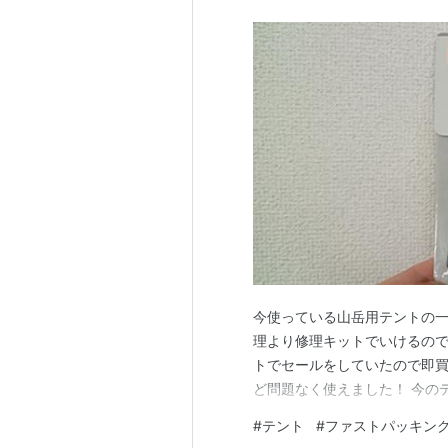
今使っている山岳用テントの
理より修理キットでいけるので
トでセールをしていたので即買
ど問題なく使えました！ 今の
#
テント
#
ファストパッキン