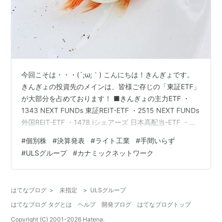
今回こそは・・・(´;ω;｀) こんにちは！きんぎょです。
きんぎょの投資先のメインは、皆様ご存じの「東証ETF」
が大部分を占めております！ ■きんぎょの主力ETF ・
1343 NEXT FUNDs 東証REIT-ETF ・2515 NEXT FUNDs
外国REIT-ETF ・1478 iシェアーズ 日本高配当-ETF ・
1651 大和 高配当40-ETF ・2529 NEXT FUNDs 株主還
#
個別株
#
決算発表
#
ライト工業
#
手間いらず
元70-ETF ・2564 GX 日本高配当-ETF ・2559 MAXIS 全
#
ULSグループ
#
カナミックネットワーク
世界株-ETF ・2633 NEXT FUNDs S&P500-ETF 高配当
ETFが多いね(^^♪ やはり「配当」は…
はてなブログ
>
未指定
>
ULSグループ
はてなブログ タグとは
ヘルプ
開発ブログ
はてなブログトップ
Copyright (C) 2001-
2026
Hatena.