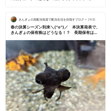
状況をご紹介していきたいと思います(^^♪ ①1375 雪国
まいたけ ②1377 サカタのタネ ③2540 養命酒酒造
④3798 ULSグループ ⑤3930 はてな ⑥3939 カナミ
ックネットワーク まとめ ①1375 雪国ま…
•
きんぎょの高配当投資で配当生活を目指すブログ
2年前
春の決算シーズン到来＼(^o^)／ 本決算発表で、
きんぎょの保有株はどうなる！？ 長期保有は報
われるのか！？①