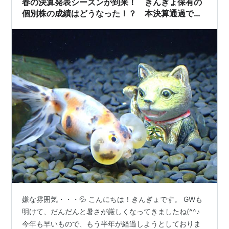
春の決算発表シーズンが到来！ きんぎょ保有の
個別株の成績はどうなった！？ 本決算通過で今
後の株価の動向は如何に＼(^o^)／ その①
嫌な雰囲気・・・💦 こんにちは！きんぎょです。 GWも
明けて、だんだんと暑さが厳しくなってきましたね(^^♪
今年も早いもので、もう半年が経過しようとしておりま