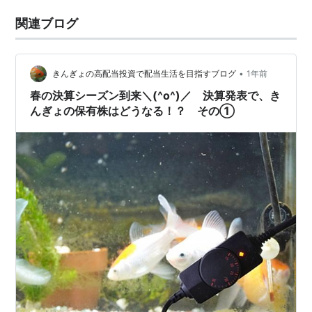
関連ブログ
•
きんぎょの高配当投資で配当生活を目指すブログ
1年前
春の決算シーズン到来＼(^o^)／ 決算発表で、き
んぎょの保有株はどうなる！？ その①