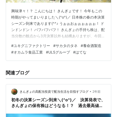
興味津々！？ こんにちは！ きんぎょです！ 今年もこの
時期がやってまいりました＼(^o^)／ 日本株の春の本決算
シーズン到来であります(^^♪ うぉぉおぉぉぉぉぉぉ！ ド
ンドンドン！ パフパフパフ！ きんぎょの手持ち株は、配
当分散の観点から3月決算以外も結構ありますが、今回は
3月決算以外の企業も含めて、きんぎょの保有株の状況を
#
ユキグニファクトリー
#
サカタのタネ
#
養命酒製造
ウォッチしていきたいと思います(^^♪ ①1375 ユキグニ
#
オカムラ食品工業
#
ULSグループ
#
はてな
ファクトリー ②1377 サカタのタネ ③2540 養命酒酒造
④2938 オカムラ食品工業 ⑤3798 ULSグループ
⑥3930 はてな まとめ ①1375 ユキグニファクトリー
関連ブログ
トップバッターはこちら！ き…
•
きんぎょの高配当投資で配当生活を目指すブログ
2年前
初冬の決算シーズン到来＼(^o^)／ 決算発表で、
きんぎょの保有株はどうなる！？ 過去最高値は
近いか！？①