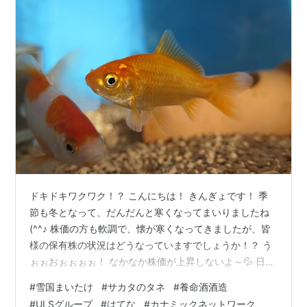
ドキドキワクワク！？ こんにちは！ きんぎょです！ 季
節も冬となって、だんだんと寒くなってまいりましたね
(^^♪ 株価の方も軟調で、懐が寒くなってきましたが、皆
様の保有株の状況はどうなっていますでしょうか！？ う
ぉぉおぉぉぉぉ！ なかなか株価が上昇しないよ～💦 日経
平均ももたついているんやで～！ 今回は11月の決算シー
#
雪国まいたけ
#
サカタのタネ
#
養命酒酒造
ズンを通過したため、きんぎょが保有している個別株の
#
ULSグループ
#
はてな
#
カナミックネットワーク