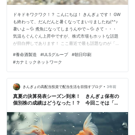
ドキドキワクワク！？ こんにちは！ きんぎょです！ GW
も終わって、だんだんと暑くなってまいりましたね(^^♪
暑いよ～💦 煮魚になってしまうんやで～💦 さて・・・
気温もぐんぐん上昇中ですが、株式市場もホットな話題
が目白押しであります！ ここ最近で最も話題なのが「決
算発表」ではないでしょうか！？ 4月末からGW明けの5
#
養命酒製造
#
ULSグループ
#
朝日印刷
月半ばにかけては、日本企業の決算発表が相次いでおり
#
カナミックネットワーク
ます！ 中でも日本企業の大多数を占める「３月末本決
算」の企業にとっては、この時期が１年の成績を発表す
る大事な決算！ きんぎょが保有する日本株企業も、次々
と決算が発表されております＼(^o^)／ うぉぉおぉぉぉぉ
•
きんぎょの高配当投資で配当生活を目指すブログ
3年前
ぉぉ！ まさかの決…
真夏の決算発表シーズン到来！ きんぎょ保有の
個別株の成績はどうなった！？ 今回こそは「決
算爆上げ」なるか＼(^o^)／ その①