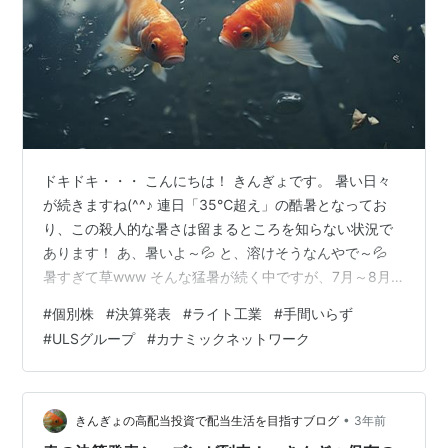
ドキドキ・・・ こんにちは！ きんぎょです。 暑い日々
が続きますね(^^♪ 連日「35℃超え」の酷暑となってお
り、この殺人的な暑さは留まるところを知らない状況で
あります！ あ、暑いよ～💦 と、溶けそうなんやで～💦
暑すぎて草www そんな猛暑が続く中ですが、7月～8月
にかけては、我々投資家にとって「一服の清涼剤」とも
#
個別株
#
決算発表
#
ライト工業
#
手間いらず
いえる「決算発表」が行われております！ 今回も「きん
#
ULSグループ
#
カナミックネットワーク
ぎょ保有銘柄」の全ての決算発表を終えたため、ここで
一つ「きんぎょの保有銘柄のご紹介と展望」を皆様にご
紹介させて頂きましょう(^^♪ 今回こそサプライズ、頼む
んやで～！ 翌日ストップ高でお願い～(^▽^)/ ※保有する
•
きんぎょの高配当投資で配当生活を目指すブログ
3年前
すべての銘柄だ…