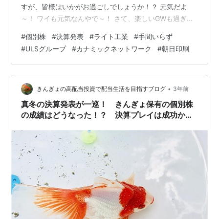
すが、皆様はいかがお過ごしでしょうか！？ 元気だよ
～！ ワイも元気なんやで～！ さて、楽しいGWも過ぎ去
り嫌になる時期でありますが、我々投資家にとっては「5
#
個別株
#
決算発表
#
ライト工業
#
手間いらず
月」というのはとても大事な時期であります！ え～！？
#
ULSグループ
#
カナミックネットワーク
#
朝日印刷
大事な時期～！？ ・・・ そう！ 本決算の発表時期であ
ります＼(^o^)／ 日本の多くの会社は「3月が本決算」と
なっており、その決算結果が公表される多くの時期が、4
月の下旬から5月のGW明けなのであります！ 当然、きん
•
きんぎょの高配当投資で配当生活を目指すブログ
3年前
ぎょの手持ちの…
真冬の決算発表が一巡！ きんぎょ保有の個別株
の成績はどうなった！？ 決算プレイは成功か否
か＼(^o^)／ その①