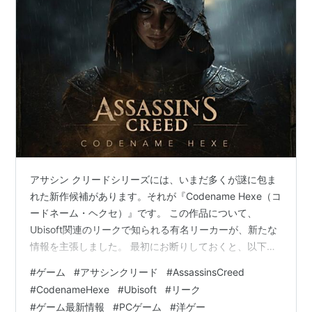
アサシン クリードシリーズには、いまだ多くが謎に包ま
れた新作候補があります。それが『Codename Hexe（コ
ードネーム・ヘクセ）』です。 この作品について、
Ubisoft関連のリークで知られる有名リーカーが、新たな
情報を主張しました。 最初にお断りしておくと、以下は
すべて非公式のリーク・噂です。公式発表ではない前提
#
ゲーム
#
アサシンクリード
#
AssassinsCreed
で、内容を淡々と整理します。 ## そもそも
#
CodenameHexe
#
Ubisoft
#
リーク
『Codename Hexe』とは 『Codename Hexe』は、シ
#
ゲーム最新情報
#
PCゲーム
#
洋ゲー