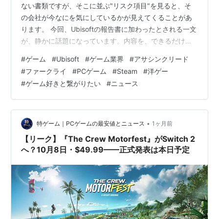
ない書類ですが、そこに並ぶ"リスク項目"を見ると、そ
の会社が今なにを気にしているかが見えてくることがあ
ります。 今回、Ubisoftの報告書に加わったとされる一文
が、静かに話題になっています。内容を、できるだけ
淡々と追ってみます。 ### 「発売が遅すぎること」がリ
#
ゲーム
#
Ubisoft
#
ゲーム業界
#
アサシンクリード
スク入り これまでゲーム開発の定番リスクといえば、
#
ファークライ
#
PCゲーム
#
Steam
#
洋ゲー
「未完成のまま出してしまう＝早すぎる発売」でした。
#
ゲーム好きと繋がりたい
#
ニュース
ところが今年のUbisoftの報告書には、それに加えて「遅
すぎる発売」という新しいリスクが明記されたと報じら
れています。 理由として示されているのは、市場の競争
が激しく、時間をかけてい…
•
特ゲーム｜PCゲームの最安値とニュース
1ヶ月前
【リーク】『The Crew Motorfest』がSwitch 2
へ？10月8日・$49.99——正式発表は本日予定