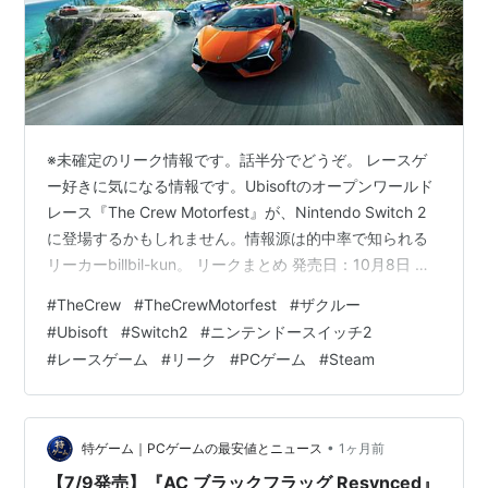
※未確定のリーク情報です。話半分でどうぞ。 レースゲ
ー好きに気になる情報です。Ubisoftのオープンワールド
レース『The Crew Motorfest』が、Nintendo Switch 2
に登場するかもしれません。情報源は的中率で知られる
リーカーbillbil-kun。 リークまとめ 発売日：10月8日 価
格：$49.99 物理版：“ゲームキーカード”仕様（カードに
#
TheCrew
#
TheCrewMotorfest
#
ザクルー
本体は入らず、実質DL） 正式発表：本日7月8日予定、予
#
Ubisoft
#
Switch2
#
ニンテンドースイッチ2
約も間もなく ゲーム概要ハワイ・オアフ島を舞台に、
#
レースゲーム
#
リーク
#
PCゲーム
#
Steam
車・バイク・ボート・飛行機で走り回れるフェス系オー
プンワールドレース。すでにPC・PS・Xboxで配信中
で、今回はSwi…
•
特ゲーム｜PCゲームの最安値とニュース
1ヶ月前
【7/9発売】『AC ブラックフラッグ Resynced』