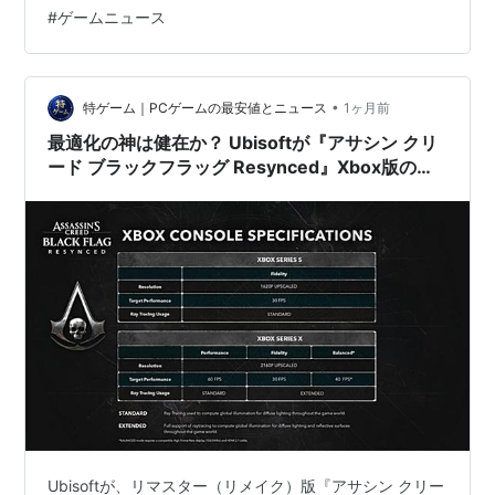
質モードも用意 発表時からシーンや照明が手直しされて
#
ゲームニュース
いるとの指摘も 主人公は海賊エドワード・ケンウェイ。
原作はシリーズ屈指の人気作で、今回はAnvilエンジンで
一から作り直したフルリメイク。海戦やシームレスな世
界など、“黒旗”の…
•
特ゲーム｜PCゲームの最安値とニュース
1ヶ月前
最適化の神は健在か？ Ubisoftが『アサシン クリ
ード ブラックフラッグ Resynced』Xbox版の動
作仕様を公開
Ubisoftが、リマスター（リメイク）版『アサシン クリー