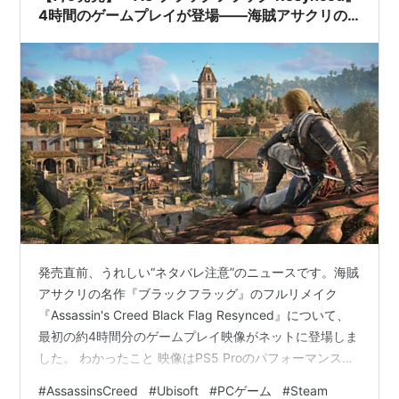
4時間のゲームプレイが登場——海賊アサクリの
フルリメイク
発売直前、うれしい“ネタバレ注意”のニュースです。海賊
アサクリの名作『ブラックフラッグ』のフルリメイク
『Assassin's Creed Black Flag Resynced』について、
最初の約4時間分のゲームプレイ映像がネットに登場しま
した。 わかったこと 映像はPS5 Proのパフォーマンスモ
ード（60fps）で収録 PS5 Proには30fps／40fpsの高画
#
AssassinsCreed
#
Ubisoft
#
PCゲーム
#
Steam