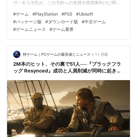
ヴ・ギユモ氏が、この方針への支持を投資家向けに明言
理由は「PCはすでにデジタル移行を経験し、それが市場
#
ゲーム
#
PlayStation
#
PS5
#
Ubisoft
の成長要因になった」 ディスクドライブがないぶん、本
#
パッケージ版
#
ダウンロード版
#
中古ゲーム
体を安く作れるという利点も 昨年、PlayStationの売上に
#
ゲームニュース
#
ゲーム業界
占めるパッケージ版の割合はわずか3%だった ■ 何が起
きた？ 今月初め、Sonyは「2028年1月をもって新作タイ
トルのディスク生産を終了する」…
•
特ゲーム｜PCゲームの最安値とニュース
1ヶ月前
2M本のヒット、その裏で51人──『ブラックフラ
ッグ Resynced』成功と人員削減が同時に起きた
話