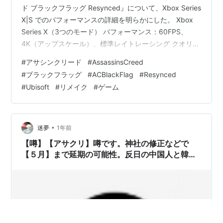
ド ブラックフラッグ Resynced』について、Xbox Series
X|S でのパフォーマンスの詳細を明らかにした。 Xbox
Series X（3つのモード） パフォーマンス：60FPS、
4K（アップスケール）、標準レイトレーシング クオリテ
ィ：30FPS、4K（アップスケール）、拡張レイトレーシ
#
アサシンクリード
#
AssassinsCreed
ング バランス：40FPS、4K（アップスケール）、拡張レ
#
ブラックフラッグ
#
ACBlackFlag
#
Resynced
イトレーシング（※120Hz対応ディスプレイが必要）
#
Ubisoft
#
リメイク
#
ゲーム
Xbox Series S 「クオリティ」モードのみに対応。
30FPS、1620p（アップスケール）、標準レイトレーシ
ング…
•
迷夢
1年前
【噂】【アサクリ】噂です。神社の修正などで
【５月】まで延期の可能性。反日の中国人と韓国
人スタッフによる反日ゲームで、中国人と韓国人
スタッフは、主人公を黒人にする嫌がらせをし、
黒人が日本人を殴り殺す日本人に殺意を表し、原
爆で一本柱となった鳥居をフィギアにして原爆投
下をあざ笑っていたのか、日本大学のトーマス・
ロックリーとともに日本史を歪曲しまくり、神社