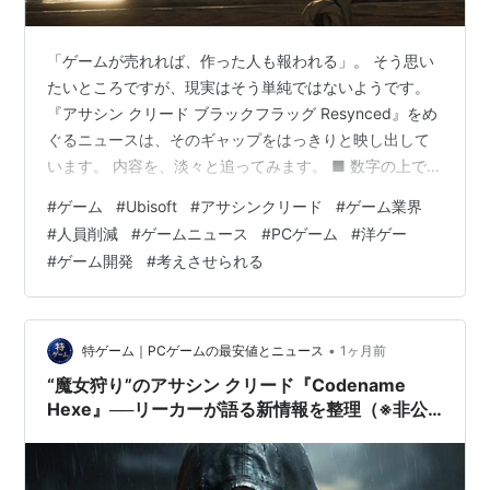
「ゲームが売れれば、作った人も報われる」。 そう思い
たいところですが、現実はそう単純ではないようです。
『アサシン クリード ブラックフラッグ Resynced』をめ
ぐるニュースは、そのギャップをはっきりと映し出して
います。 内容を、淡々と追ってみます。 ■ 数字の上で
は、大成功 まず前提として、このリメイクは売れまし
#
ゲーム
#
Ubisoft
#
アサシンクリード
#
ゲーム業界
た。 発売時点での売り上げは200万本。さらにSteamの
#
人員削減
#
ゲームニュース
#
PCゲーム
#
洋ゲー
同時接続プレイヤー数では、シリーズ記録を更新したと
#
ゲーム開発
#
考えさせられる
報じられています。商業的には、申し分のない結果で
す。 ■ しかし、担当チームは削減対象に その一方で、影
の部分も同時に進んでいました。 リメイクの中でも特に
評価が高かったのが…
•
特ゲーム｜PCゲームの最安値とニュース
1ヶ月前
“魔女狩り”のアサシン クリード『Codename
Hexe』──リーカーが語る新情報を整理（※非公
式）