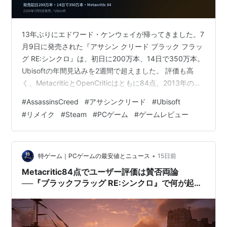
13年ぶりにエドワード・ケンウェイが帰ってきました。7
月9日に発売された『アサシン クリード ブラック フラッ
グ RE:シンクロ』は、初日に200万本、14日で350万本。
Ubisoftの年間見込みを2週間で超えました。 評価も高
く、MetacriticとOpenCriticはともに84点。2013年のオ
リジナル以降のシリーズでは最高クラスです。 ところが
#
AssassinsCreed
#
アサシンクリード
#
Ubisoft
Steamのレビューを言語別に見ると、風景が変わりま
#
リメイク
#
Steam
#
PCゲーム
#
ゲームレビュー
す。全体は「やや好評」。日本語レビューだけが「賛否
両論」です。 この記事では、その差がどこから来ている
のかを、数字と実際のレビューから追いかけます。 世界
は79%、日本は60%。その差を数え…
•
特ゲーム｜PCゲームの最安値とニュース
15日前
Metacritic84点でユーザー評価は賛否両論
──『ブラックフラッグ RE:シンクロ』で何が起き
ているのか