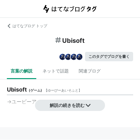
はてなブログ トップ
Ubisoft
このタグでブログを書く
言葉の解説
ネットで話題
関連ブログ
Ubisoft
(
ゲーム
)
【
ゆーびーあいそふと
】
→
ユービーアイソフト
解説の続きを読む