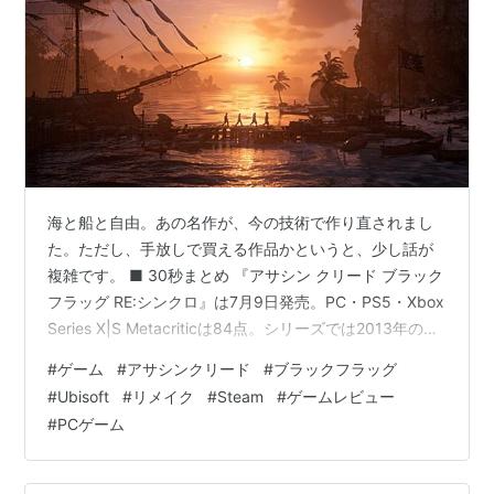
海と船と自由。あの名作が、今の技術で作り直されまし
た。ただし、手放しで買える作品かというと、少し話が
複雑です。 ■ 30秒まとめ 『アサシン クリード ブラック
フラッグ RE:シンクロ』は7月9日発売。PC・PS5・Xbox
Series X|S Metacriticは84点。シリーズでは2013年の初
代ブラックフラッグ以降で最高評価 リマスターではなく
#
ゲーム
#
アサシンクリード
#
ブラックフラッグ
リメイク。最新のAnvilエンジンで再构築され、戦闘・ス
#
Ubisoft
#
リメイク
#
Steam
#
ゲームレビュー
テルス・移動・UIまで作り直し 主導はUbisoft
#
PCゲーム
Singapore。初代の海戦パートを作ったチームそのもの
ユーザー評価は早々に「賛否両論」へ。理由はゲームの
中身ではない Stea…