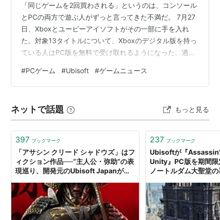
「同じゲームを2回買わされる」というのは、コンソール
とPCの両方で遊ぶ人がずっと言ってきた不満だ。 7月27
日、Xboxとユービーアイソフトがその一部に手を入れ
た。対象13タイトルについて、Xboxのデジタル版を持っ
ている人はPC版を無料で受け取れるようになった。過去
に買ったぶんも対象になる。 ただし条件と落とし穴がい
#
PCゲーム
#
Ubisoft
#
ゲームニュース
くつかある。とくに日本のアカウントでどうなるかは、
現時点で公式に確認できていない。そこも含めて整理し
ておく。 対象13本のひとつ『Assassin's Creed Mirage』
ネットで話題
もっと見る
何が起きたのか 7月27日、Xbox Wireに「Play More
Ubisoft Games o…
397
237
ブックマーク
ブックマーク
「アサシン クリード シャドウズ」はフ
Ubisoftが『Assassin'
ィクション作品──“主人公・弥助”の表
Unity』PC版を期
現巡り、開発元のUbisoft Japanが声
ノートルダム大聖堂の
明
6320万円寄付発表とと
AUTOMATON