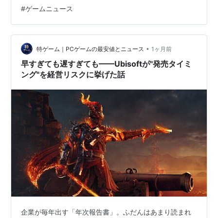
リーズの中でも “もっとも謎めいた” と言われる開発中の
#
ゲームニュース
タイトルです。 「Hexe」はドイツ語で“魔女”を意味する
言葉。舞台は魔女狩りの時代とされ、これまでのアサ…
•
特ゲーム｜PCゲームの最安値とニュース
1ヶ月前
早すぎても遅すぎても——Ubisoftが"発売タイミ
ング"を経営リスクに挙げた話
企業が毎年出す「年次報告書」。ふだんはあまり読まれ