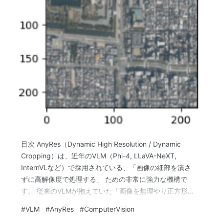
目次 AnyRes（Dynamic High Resolution / Dynamic
Cropping）は、近年のVLM（Phi-4, LLaVA-NeXT,
InternVLなど）で採用されている、「画像の細部を潰さ
ずに高解像度で処理する」 ための非常に強力な機構で
す。 従来のVLMが抱えていた「画像を無理やり正方形に
縮小して、文字や小さな物体が読めなくなる」という弱
#
VLM
#
AnyRes
#
ComputerVision
点を解決するために開発されました。 1. AnyResの基本的