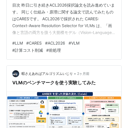
目次 昨日に引き続きACL2026採択論文を読み進めていま
す。 同じく仕組み・原理に関する論文で読んでみたもの
はCARESです。 ACL2026で採択された CARES:
Context-Aware Resolution Selector for VLMs は、「画
像と言語の両方を扱う大規模モデル（Vision-Language
Models, VLMs）の計算コストとレイテンシを大幅に削減
#
LLM
#
CARES
#
ACL2026
#
VLM
するための軽量な前処理モジュール」 を提案した論文で
#
計算コスト削減
#
前処理
す。 🎵 BGMを再生する 概要 ざっとまとめていくとこん
な感じでしょうか。Vision-Language Models(以下VLM
とします)に関する課題…
•
暇さえあればアルゴリズムいじり
2ヶ月前
VLMのベンチマークを使う実験してみた