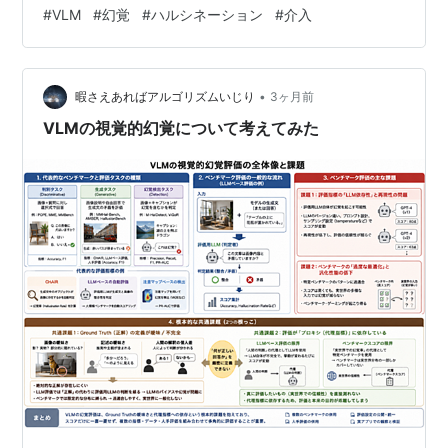
な内容です。 Vision-Language Models（VLM）は、画
#
VLM
#
幻覚
#
ハルシネーション
#
介入
像キャプショニングや視覚的質問応答、推論などのマル
チモーダルタスクで大きな進歩を遂げているが、視覚コ
ンテキストやプロンプトと矛盾する幻覚（hallucination）
•
を生成することが多く、自動運転や医療画像などのクリ
暇さえあればアルゴリズムいじり
3ヶ月前
ティカルな応用での信頼性を…
VLMの視覚的幻覚について考えてみた