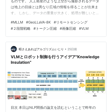
ものです。 人工衛星のような上空から撮影されるデータ
は地上の目線とは異なり広域の情報を得ることが出来ま
す。 しかし、データの重量が大きく、処理が難しいとい
う課題があります。 本日はそんな課題に対する方法を提
#
MLLM
#
GeoLLaVA-8K
#
リモートセンシング
案した論文を扱います。 本日テーマ： NeurIPS 2025の
#
２段階戦略
#
トークン圧縮
#
画像圧縮
#
VLM
採択論文でリモートセンシング対応したGeoLLaVA-8Kに
ついて理解してみる 🎵 BGMを再生する 概要 この論文
は、超高解像度（8Kクラス）のリモートセンシング画像
に特化したマルチモーダル大規模言語モデル（…
•
暇さえあればアルゴリズムいじり
25日前
VLMとロボット制御を行うアイデア"Knowledge
Insulation"
目次 本日はNLP関係の論文を読むということで昨年の