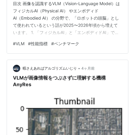
目次 画像を認識するVLM（Vision-Language Model）は
フィジカルAI（Physical AI） やエンボディド
AI（Embodied AI） の分野で、「ロボットの頭脳」とし
て使われているという話が2025〜2026年頃から増えて
います。 1. 「フィジカルAI」と「エンボディドAI」での
VLMの役割 フィジカルAI／エンボディドAIは、実世界の
#
VLM
#
性能指標
#
ベンチマーク
環境で行動するエージェント（ロボットなど） を対象と
したAI分野です。ここでは、VLMは単なる「画像を見て
説明するモデル」ではなく、視覚と言語を統合して行動
•
を生成するモデルとして使われます。 サーベイ論文『A
暇さえあればアルゴリズムいじり
4ヶ月前
Survey on V…
VLMが画像情報をつぶさずに理解する機構
AnyRes