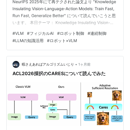
NeurIPS 2025年にて再テクされた論文より "Knowledge
Insulating Vision-Language-Action Models: Train Fast,
Run Fast, Generalize Better" について読んでいこうと思
います。 本日テーマ： Knowledge Insulating Vision-
Language-Action Models: Train Fast, Run Fast,
#
VLM
#
フィジカルAI
#
ロボット制御
#
連続制御
Generalize Betterを理解する 🎵 BGMを再生する 概要 以
#
LLMの知識活用
#
ロボット×VLM
下では、当該論文の概要を説明しますN…
•
暇さえあればアルゴリズムいじり
1ヶ月前
ACL2026採択のCARESについて読んでみた