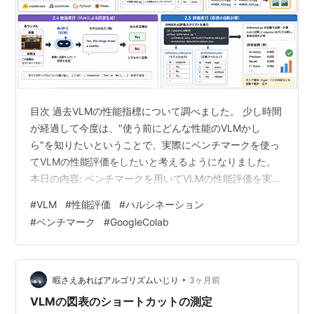
目次 過去VLMの性能指標について調べました。 少し時間
が経過して今度は、"使う前にどんな性能のVLMかし
ら"を知りたいということで、実際にベンチマークを使っ
てVLMの性能評価をしたいと考えるようになりました。
本日の内容: ベンチマークを用いてVLMの性能評価を実際
に行ってみる。 ベンチマークとは 言葉の意味 「ベンチ
#
VLM
#
性能評価
#
ハルシネーション
マーク」は、「比較の基準」 や 「目標とする水準」 を
#
ベンチマーク
#
GoogleColab
意味する言葉です。 元々の意味測量で使う「基準点」の
こと。そこを起点に高さや距離を測る目印です。 ビジネ
ス・金融での意味 他社や業界平均などと比較するための
基準例：「業界のベンチマークに合わせてコストを削減
•
暇さえあればアルゴリズムいじり
3ヶ月前
する」 投資の世界…
VLMの図表のショートカットの測定