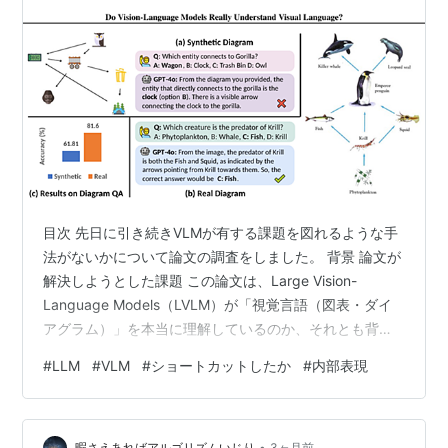
目次 先日に引き続きVLMが有する課題を図れるような手
法がないかについて論文の調査をしました。 背景 論文が
解決しようとした課題 この論文は、Large Vision-
Language Models（LVLM）が「視覚言語（図表・ダイ
アグラム）」を本当に理解しているのか、それとも背景
知識をショートカットとして使っているだけなのかを明
#
LLM
#
VLM
#
ショートカットしたか
#
内部表現
らかにしようとしています。 図表（diagram）は、記
号・形状・空間配置などで情報を伝える「視覚言語」で
あり、LVLMにとっては非常に難しい入力です。 しか
•
暇さえあればアルゴリズムいじり
3ヶ月前