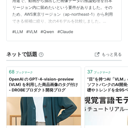
用途で、動画から抽出した画像データの推論処理を日本
リージョン内に留めたいという要件がありました。その
ため、AWS東京リージョン（ap-northeast-1）から利用
できる候補に絞り、次の4モデルを比較しました。
Claude Opus 4.8 Claude Sonnet 4.6 Qwen3-VL 235B
#
LLM
#
VLM
#
Qwen
#
Claude
A22B Kimi K2.5 したがって、利用可能なVisionモデル全
体の網羅的な比較ではなく、日本リージョンでの運用を
前提にした候補比較です。 同じ8枚の画像を使い、重要
ネットで話題
もっと見る
な数値、日付、固有名詞、UIラベルの正しさ、処理時
間、input…
68
37
ブックマーク
ブックマーク
OpenAI の GPT-4-vision-preview
“目”を持つAI「VL
(VLM) を利用した商品画像のタグ付け
ソフトバンクのAI開
- DROBEプロダクト開発ブログ
礎やトレンドを全95