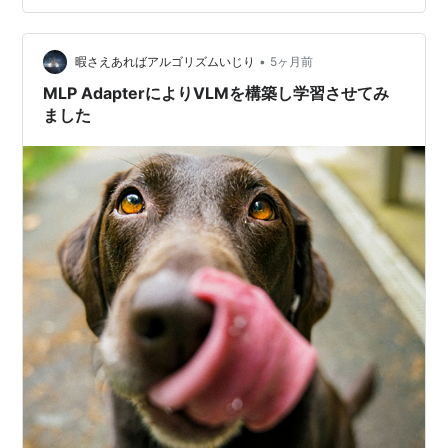
な仕組み AnyResは、1枚の画像を「全体像」と「細部
（タイル）」に分けて処理します。 アスペクト比の維持:
•
入力画像の縦横比を崩さずに、最適なグリッド（例：
暇さえあればアルゴリズムいじり
5ヶ月前
2×…
MLP AdapterによりVLMを構築し学習させてみ
ました