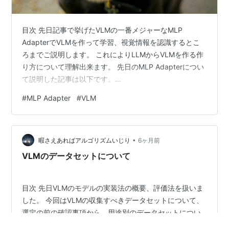
目次 先日記事で挙げたVLMの一番メジャーなMLP
AdapterでVLMを作って学習、視覚情報を認識するとこ
ろまでご説明します。 これによりLLMからVLMを作る作
り方について理解出来ます。 先日のMLP Adapterについ
て説明した記事は以下です。
yoshishinnze.hatenablog.com Trial Contents 新規モデ
#
MLP Adapter
#
VLM
ル組んでみて、画像の説明タスクが出来るようになるか
を検証する。 VLM（Vision-Language Model）が解決で
きるタスクは、画像とテキストの「相互理解」の深さに
•
よっていくつかのカテゴリーに分類されます。 現在のト
暇さえあればアルゴリズムいじり
6ヶ月前
レンドであるLlama-…
VLMのデータセットについて