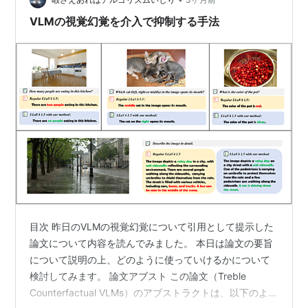
し、既存の評価ではLVLMが図表理解タスクで高い性能を
示しているように見えるため、**「本当に図表を理解し
VLMの視覚幻覚を介入で抑制する手法
て…
目次 昨日のVLMの視覚幻覚について引用として提示した
論文について内容を読んでみました。 本日は論文の要旨
について説明の上、どのように使っていけるかについて
検討してみます。 論文アブスト この論文（Treble
Counterfactual VLMs）のアブストラクトは、以下のよう