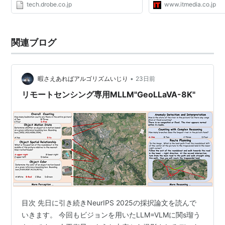
tech.drobe.co.jp
www.itmedia.co.jp
関連ブログ
•
暇さえあればアルゴリズムいじり
23日前
リモートセンシング専用MLLM"GeoLLaVA-8K"
目次 先日に引き続きNeurIPS 2025の採択論文を読んで
いきます。 今回もビジョンを用いたLLM=VLMに関s瑠う