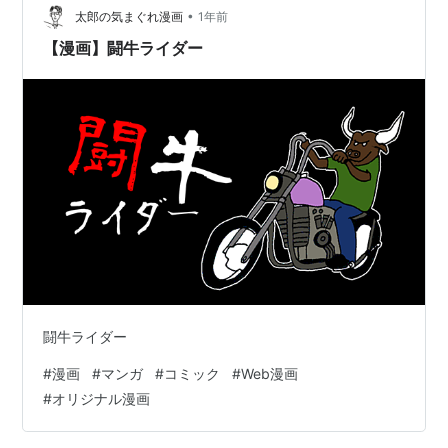
•
太郎の気まぐれ漫画
1年前
【漫画】闘牛ライダー
闘牛ライダー
#
漫画
#
マンガ
#
コミック
#
Web漫画
#
オリジナル漫画