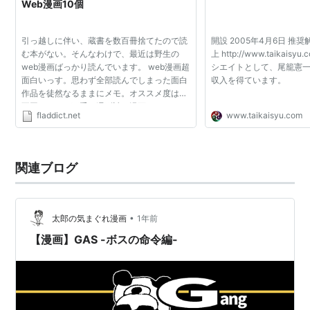
Web漫画10個
引っ越しに伴い、蔵書を数百冊捨てたので読
開設 2005年4月6日 推奨解
む本がない。そんなわけで、最近は野生の
上 http://www.taikaisy
web漫画ばっかり読んでいます。 web漫画超
シエイトとして、尾籠憲
面白いっす。思わず全部読んでしまった面白
収入を得ています。
作品を徒然なるままにメモ。オススメ度は順
不同。どれも下手な週刊誌の漫画よりオモロ
fladdict.net
www.taikaisyu.com
いです。 1: ７と嘘吐きオンライン まずは取
っ付きやすくTwitter...
関連ブログ
•
太郎の気まぐれ漫画
1年前
【漫画】GAS -ボスの命令編-