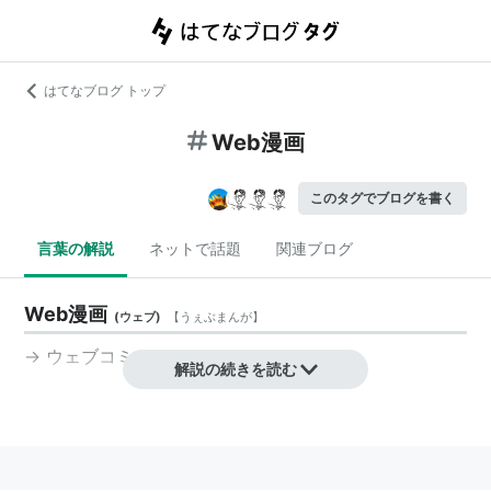
はてなブログ トップ
Web漫画
このタグでブログを書く
言葉の解説
ネットで話題
関連ブログ
Web漫画
(
ウェブ
)
【
うぇぶまんが
】
→
ウェブコミック
解説の続きを読む