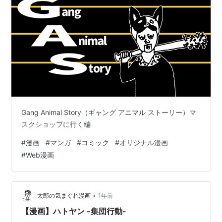
Gang Animal Story（ギャング アニマル ストーリー）マ
スクショップに行く編
#
漫画
#
マンガ
#
コミック
#
オリジナル漫画
#
Web漫画
•
太郎の気まぐれ漫画
1年前
【漫画】ハトヤン -集団行動-