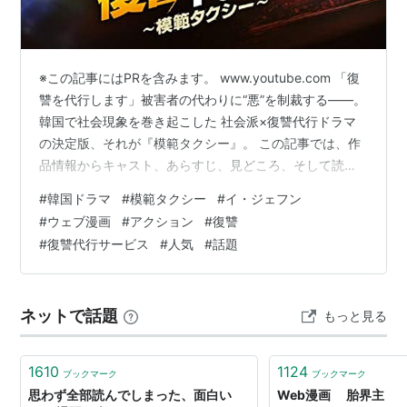
※この記事にはPRを含みます。 www.youtube.com 「復
讐を代行します」被害者の代わりに“悪”を制裁する――。
韓国で社会現象を巻き起こした 社会派×復讐代行ドラマ
の決定版、それが『模範タクシー』。 この記事では、作
品情報からキャスト、あらすじ、見どころ、そして読者
が“今すぐ見たくなるポイント”まで分かりやすくまとめま
#
韓国ドラマ
#
模範タクシー
#
イ・ジェフン
した。 📘作品情報（シーズン1） 原題：모범택시（模範
#
ウェブ漫画
#
アクション
#
復讐
タクシー） 制作年：2021年 話数：全16話 ジャンル：社
#
復讐代行サービス
#
人気
#
話題
会派スリラー、復讐代行、アクション 原作：ウェブ漫画
『모범택시』（リコール～復讐代行サービス、The
Deluxe Taxi） 配信サービス：U-NEXT…
ネットで話題
もっと見る
1610
1124
ブックマーク
ブックマーク
思わず全部読んでしまった、面白い
Web漫画 胎界主