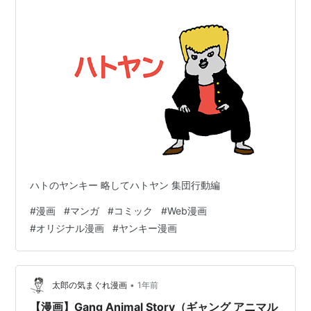
ハトのヤンキー 略してハトヤン 集団行動編
#
漫画
#
マンガ
#
コミック
#
Web漫画
#
オリジナル漫画
#
ヤンキー漫画
•
太郎の気まぐれ漫画
1年前
【漫画】Gang Animal Story（ギャング アニマル