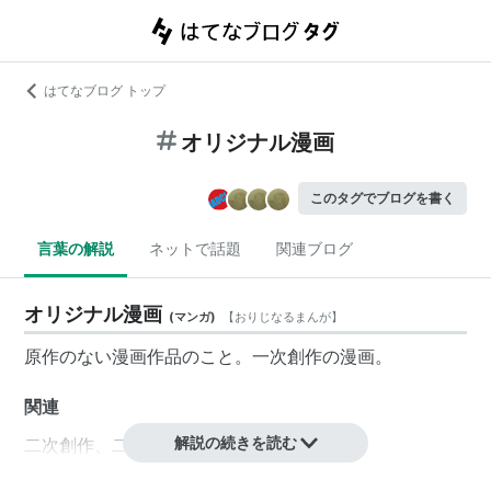
はてなブログ トップ
オリジナル漫画
このタグでブログを書く
言葉の解説
ネットで話題
関連ブログ
オリジナル漫画
(
マンガ
)
【
おりじなるまんが
】
原作
のない漫画作品のこと。
一次創作
の漫画。
関連
解説の続きを読む
二次創作
、
二次使用