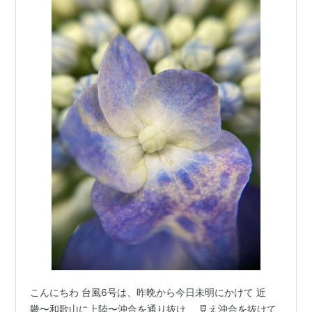
こんにちわ 台風6号は、昨晩から今日未明にかけて 近
畿〜和歌山に上陸〜沖合を通り抜け、 見え沖合を抜けて