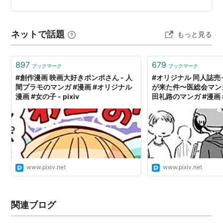
キーに追いついたんだ！つまり、両方のサイトで第４…
ネットで話題
もっと見る
897
679
ブックマーク
ブックマーク
#創作漫画 映画大好きポンポさん - 人
#オリジナル 同人誌
間プラモのマンガ #漫画 #オリジナル
が来た件〜医総会マンガ
漫画 #女の子 - pixiv
田礼路のマンガ #漫画
画 #コミティア - pixiv
www.pixiv.net
www.pixiv.net
関連ブログ