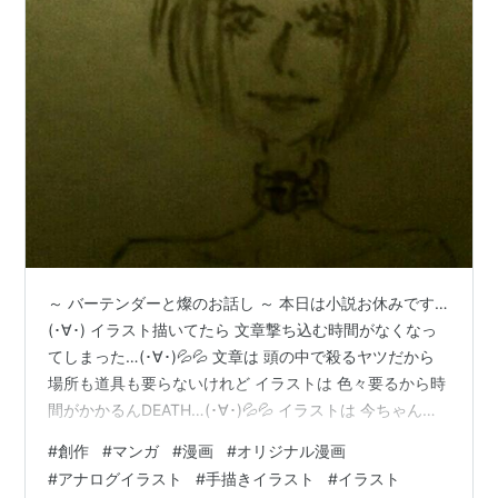
～ バーテンダーと燦のお話し ～ 本日は小説お休みです…
(･∀･) イラスト描いてたら 文章撃ち込む時間がなくなっ
てしまった…(･∀･)💦💦 文章は 頭の中で殺るヤツだから
場所も道具も要らないけれど イラストは 色々要るから時
間がかかるんDEATH…(･∀･)💦💦 イラストは 今ちゃんと
掻き揚がりました♪(･∀･)♡ 明日は久し振りに漫画です♪(･
#
創作
#
マンガ
#
漫画
#
オリジナル漫画
∀･)♡ 恒例？の 超健全なマンガ♪(･∀･)♡( *´艸｀) いつも
#
アナログイラスト
#
手描きイラスト
#
イラスト
どーり♪(･∀･)♡ 曇り無き眼で 汚れ無き心で 純粋にお愉し