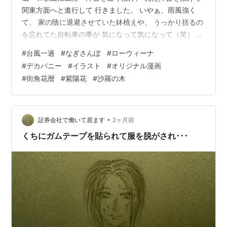
関東方面へと進行して 行きました。 いやぁ、雨風強く
て、 家の陰に退避させていた鉢植えや、 うっかり括るの
を忘れてた自転車の事が 気になって気になって（笑） 実
のところ、まんじりともしておらん 小心者CHOKKOで
#
台風一過
#
なぎさんぽ
#
ローウィーナ
す。 皆さんのところは、どうでしたか？ 河川増水や浸水
#
デカバニー
#
イラスト
#
オリジナル漫画
等 被害は無かったでしょうか？ あたしのところは、近所
#
街角花暦
#
紫陽花
#
沙羅の木
に大きい河川もないし 琵琶湖も溢れてませんし（笑） 道
路が冠水して床上浸水とか言うことも なかったので、良
かったです。 ただ 給湯器の日除にしている簾が一つ 落
ちていたので、…
•
証券会社で働いて居ます
2ヶ月前
くちにガムテープを貼られて服を脱がされ･･･