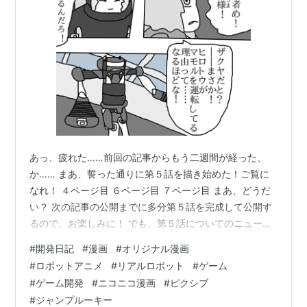
あっ、疲れた……前回の記事からもう二週間が経った、
か…… まあ、誓った通りに第５話を描き始めた！ご覧に
なれ！ ４ページ目 ６ページ目 ７ページ目 まあ、どうだ
い？ 次の記事の公開までに多分第５話を完成して公開す
るので、お楽しみに！ でも、第５話についてのニュース
だけじゃないよ！ 最初のは「お待たせ！」という新イラ
#
開発日記
#
漫画
#
オリジナル漫画
ストだ。「第５話をお待たせしてすみません！」という
#
ロボットアニメ
#
リアルロボット
#
ゲーム
ために描いたんだ。 パーフェクトメタル 第6話
#
ゲーム開発
#
ニコニコ漫画
#
ピクシブ
rookie.shonenjump.com manga.nicovideo.jp あ、それ
#
ジャンプルーキー
に、マンガノもピクシブもニコニコ漫画とジャンプルー