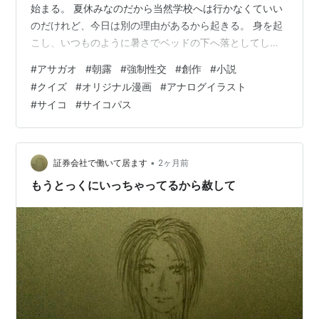
始まる。 夏休みなのだから当然学校へは行かなくていい
のだけれど、今日は別の理由があるから起きる。 身を起
こし、いつものように暑さでベッドの下へ落としてしま
っていたタオルケットを拾い上げ、それと入れ替わりで
#
アサガオ
#
朝露
#
強制性交
#
創作
#
小説
ベッドから降りた俺は、大きなあくびをしながら窓際へ
#
クイズ
#
オリジナル漫画
#
アナログイラスト
と向かった。毎朝起きたら窓を開け、外の空気を吸うの
#
サイコ
#
サイコパス
が俺のルーティン。 ……今朝は何故だか、少し膝が痛
い。 いつもと同じようにカーテンを開け、窓も開ける
と、雨樋を利用して張ったグリーンのネットに巻き上が
る東雲草の葉に乗った、丸い朝露が目に入っ…
•
証券会社で働いて居ます
2ヶ月前
もうとっくにいっちゃってるから赦して