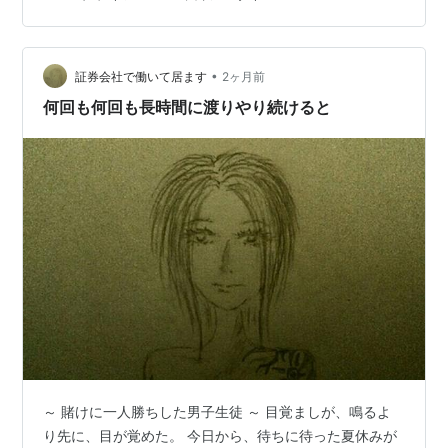
羽織っているだけで...... インナーどころか下着すら身に
付けていないのだということに...... TO BE COMUGIKO
院長さん達が学生だった頃のワン…
•
証券会社で働いて居ます
2ヶ月前
何回も何回も長時間に渡りやり続けると
～ 賭けに一人勝ちした男子生徒 ～ 目覚ましが、鳴るよ
り先に、目が覚めた。 今日から、待ちに待った夏休みが