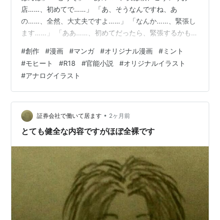
店……、初めてで……」 「あ、そうなんですね、あ
の……、全然、大丈夫ですよ……」 「なんか……、緊張し
ます……」 「ああ……、初めてだったら、緊張するかも知
れないですね……、でも、本当に大丈夫。わたしに全て任
#
創作
#
漫画
#
マンガ
#
オリジナル漫画
#
ミント
せてリラックスしてください」 「あの……」 「はい？」
#
モヒート
#
R18
#
官能小説
#
オリジナルイラスト
「実を言うと僕……、なんていうか……、その……、
#
アナログイラスト
こ……、こういう行為自体を……、未だ一度もしたことが
なくて……」 「え？……」 「……、やっぱり……、変です
よね？いい歳して……」 「あ……、いや……、ごめんなさ
い、そんなつもりじ…
•
証券会社で働いて居ます
2ヶ月前
とても健全な内容ですがほぼ全裸です