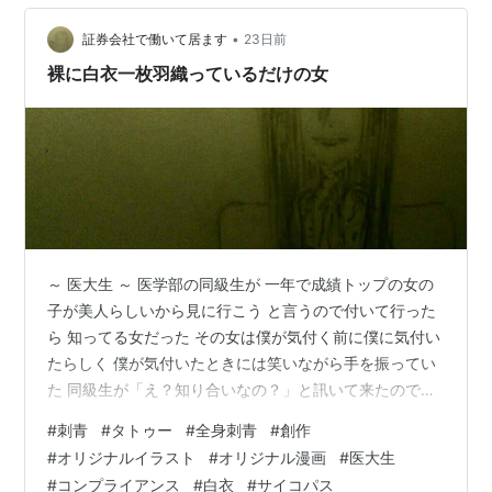
•
証券会社で働いて居ます
23日前
裸に白衣一枚羽織っているだけの女
～ 医大生 ～ 医学部の同級生が 一年で成績トップの女の
子が美人らしいから見に行こう と言うので付いて行った
ら 知ってる女だった その女は僕が気付く前に僕に気付い
たらしく 僕が気付いたときには笑いながら手を振ってい
た 同級生が「え？知り合いなの？」と訊いて来たので
「うん、そうみたい」と僕は答えた 同級生は「てーかあ
#
刺青
#
タトゥー
#
全身刺青
#
創作
の子スゲー派手なインナー着てんなぁ......」と言った 同
#
オリジナルイラスト
#
オリジナル漫画
#
医大生
級生はまだ気付いていないらしい...... 女は裸に白衣一枚
#
コンプライアンス
#
白衣
#
サイコパス