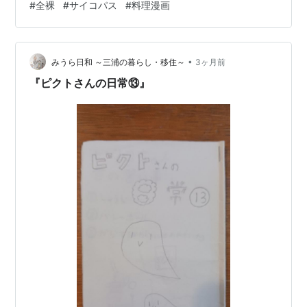
#
全裸
#
サイコパス
#
料理漫画
みいただければと思います( *´艸｀) 今回のマンガは 燐
と バーテンダーさん の お話しです♪(･∀･)♡ 安心…
•
みうら日和 ～三浦の暮らし・移住～
3ヶ月前
『ピクトさんの日常⑬』