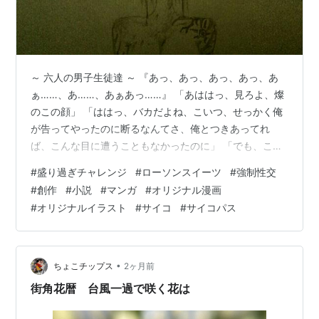
～ 六人の男子生徒達 ～ 『あっ、あっ、あっ、あっ、あ
ぁ……、あ……、あぁあっ……』 「あははっ、見ろよ、燦
のこの顔」 「ははっ、バカだよね、こいつ、せっかく俺
が告ってやったのに断るなんてさ、俺とつきあってれ
ば、こんな目に遭うこともなかったのに」 「でも、こん
な目に遭うこともっていうかさぁ、この淫乱女めっちゃ
#
盛り過ぎチャレンジ
#
ローソンスイーツ
#
強制性交
愉しんでない？いきまくりじゃん？」 ｢なあ……｣ ｢お？｣
#
創作
#
小説
#
マンガ
#
オリジナル漫画
｢マジでほんとに大丈夫かなぁ……、こんなにやっちゃっ
#
オリジナルイラスト
#
サイコ
#
サイコパス
て……｣ ｢大丈夫だって、人間、そんな簡単に死なねえ
し、妊娠だってしねぇよ｣ ｢そうじゃなくて仕返しと
か……、この女、空手滅茶苦茶強いって噂じゃん？言って
たじゃん、俺達のこと全員…
•
ちょこチップス
2ヶ月前
街角花暦 台風一過で咲く花は