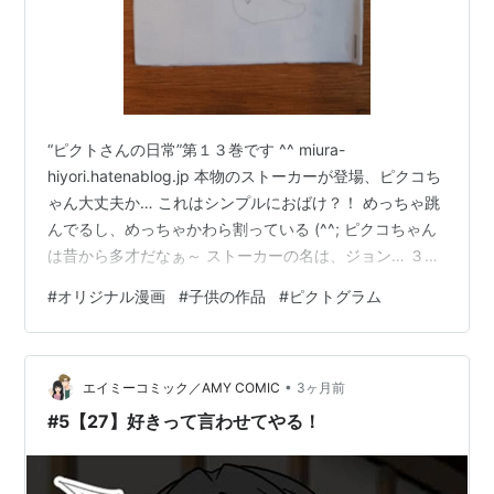
“ピクトさんの日常”第１３巻です ^^ miura-
hiyori.hatenablog.jp 本物のストーカーが登場、ピクコち
ゃん大丈夫か… これはシンプルにおばけ？！ めっちゃ跳
んでるし、めっちゃかわら割っている (^^; ピクコちゃん
は昔から多才だなぁ～ ストーカーの名は、ジョン… ３年
前 ピクコちゃんとジョンがハートマーク そして、“もう
#
オリジナル漫画
#
子供の作品
#
ピクトグラム
一度結婚してください”…これもジョン？！ （ちょっとよ
くわからくなってきた…^^;） まさかの100万円をポスト
投函… (; ﾟдﾟ) まあ犯人はジョン、だろうな 詐欺にあって
•
からの風邪ひきで寝込んでしまったピクコちゃん、 そし
エイミーコミック／AMY COMIC
3ヶ月前
て、それを心配しクスリ探す…
#5【27】好きって言わせてやる！