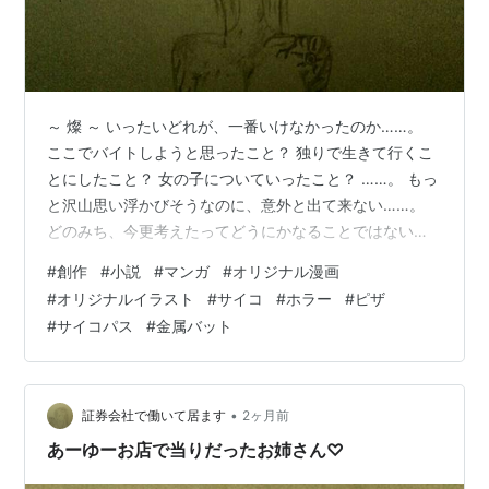
～ 燦 ～ いったいどれが、一番いけなかったのか……。
ここでバイトしようと思ったこと？ 独りで生きて行くこ
とにしたこと？ 女の子についていったこと？ ……。 もっ
と沢山思い浮かびそうなのに、意外と出て来ない……。
どのみち、今更考えたってどうにかなることではないけ
れど……。 わたしがまだ、十二歳だった頃のことを思い
#
創作
#
小説
#
マンガ
#
オリジナル漫画
出す……。 あれはわたしが中学一年生のとき、夏休みに
#
オリジナルイラスト
#
サイコ
#
ホラー
#
ピザ
入る前日の、蒸し暑い放課後だった……。 特に親しい友
#
サイコパス
#
金属バット
達もおらず、部活や道場、家でも稽古ばかりしていたわ
たしに、同じクラスの女子が声を掛けてきた。 わたしと
仲良くなりたいのだという。 わたしはクラスで孤立して
いたので、可哀想にでも思…
•
証券会社で働いて居ます
2ヶ月前
あーゆーお店で当りだったお姉さん♡