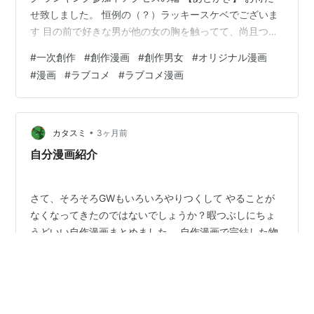
せ致しました。 恒例の（？）ラッキースケベでございま
す 目の前で好きな男が他の女の胸を触ってて、尚且つ嬉
しそうにしてるのを見るのきっつ〜w（楽しい） とりあ
#
一次創作
#
創作漫画
#
創作男女
#
オリジナル漫画
えず男女ともに嫉妬で狂った顔を描くの楽しすぎる
#
漫画
#
ラブコメ
#
ラブコメ漫画
♡（ゲス） ここまで読んでくださりありがとうございま
した！次回もよろしくお願いします＾＾
•
カタスミ
3ヶ月前
自分漫画紹介