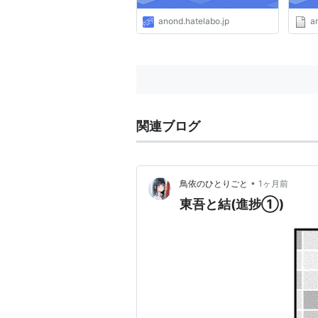
anond.hatelabo.jp
a
関連ブログ
•
鳥依のひとりごと
1ヶ月前
東吾と結(進捗①)