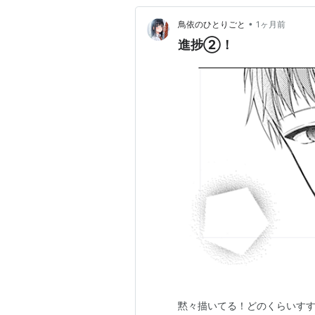
•
鳥依のひとりごと
1ヶ月前
進捗②！
黙々描いてる！どのくらいす