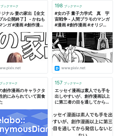
198
ブックマーク
ブックマーク
リジナル 妻の家出【全文
#女の子 量子力学式 真 宇
プル公開終了】 - かねも
宙戦争 - 人間プラモのマンガ
マンガ #漫画 #創作漫画
#漫画 #創作漫画 #オリジナ
ジナル漫画 - pixiv
ル漫画 - pixiv
ww.pixiv.net
www.pixiv.net
157
ブックマーク
ブックマーク
の創作漫画のキャラクタ
エッセイ漫画は素人でも手を
性的にみられていて面食
出しやすいが、創作漫画以上
た
に第三者の目を通してから発
信しないと危ない