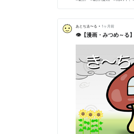
•
あとぢゑ〜る
1ヶ月前
👁【漫画・みつめ～る