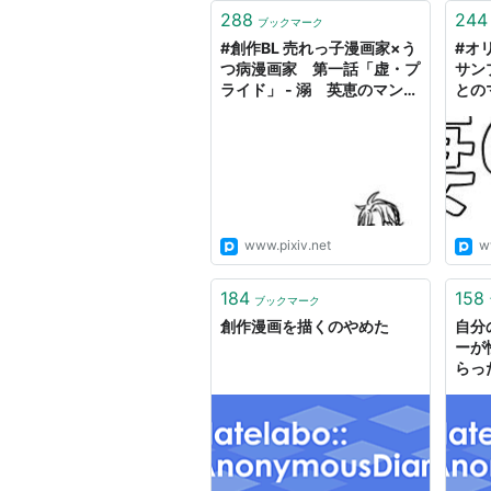
288
244
ブックマーク
#創作BL 売れっ子漫画家×う
#オ
つ病漫画家 第一話「虚・プ
サン
ライド」 - 溺 英恵のマンガ
との
#漫画 #創作漫画 #オリジナ
#オリ
ル漫画 - pixiv
www.pixiv.net
w
184
158
ブックマーク
創作漫画を描くのやめた
自分
ーが
らっ