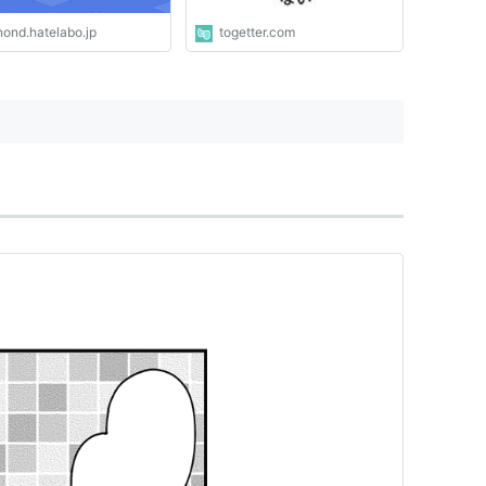
nond.hatelabo.jp
togetter.com