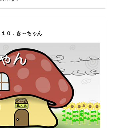
】１０．き～ちゃん