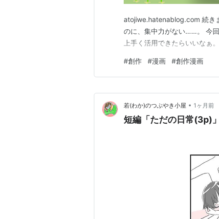
atojiwe.hatenablog
のに、集中力がない……。 今
上手く活用できたらいいなぁ
#
創作
#
漫画
#
創作漫画
•
若(わか)のつぶやき小屋
1ヶ月前
短編「ただの日常(3p)