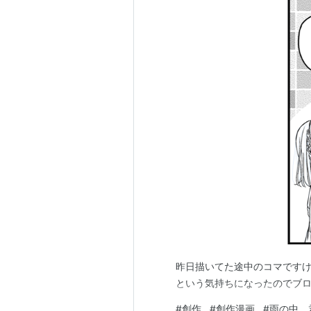
昨日描いてた途中のコマです
という気持ちになったのでブロ
#
創作
#
創作漫画
#
雨の中、