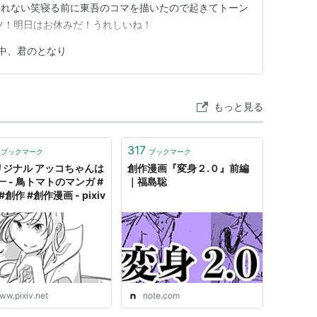
返れない笑寝る前に東吾のコマを描いたので起きてトーン
ツ！明日はお休みだ！うれしいね！
中、君のとなり
もっと見る
317
ブックマーク
ブックマーク
リジナル アッコちゃんは
創作漫画『変身２.０』前編
一 - 鳥トマトのマンガ #
｜福島聡
#創作 #創作漫画 - pixiv
ww.pixiv.net
note.com