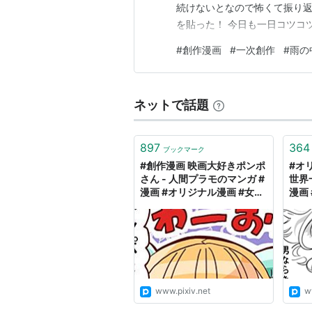
続けないとなので怖くて振り
を貼った！ 今日も一日コツコ
#
創作漫画
#
一次創作
#
雨の
ネットで話題
897
364
ブックマーク
#創作漫画 映画大好きポンポ
#オ
さん - 人間プラモのマンガ #
世界
漫画 #オリジナル漫画 #女の
漫画 
子 - pixiv
www.pixiv.net
w