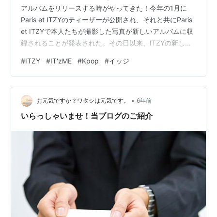
アルバムをリリースする時がやってきた！今年の1月に
Paris et ITZYのティーザーが公開され、それと共にParis
et ITZYで本人たちが撮影した写真が新しいアルバムに収
録されることが発表された。その日以来、ITZYの新しい
アルバムがリリースされる日を待ち望んでいた。 しかも
#
ITZY
#
IT'zME
#
Kpop
#
イッジ
今回はParis et ITZYを見ただけでなく、ブログでも紹介
するためにかなり集中して見ていた。そのため完全に
ITZYモードになっていて、完全にParis et ITZYという番
•
組の目論見に完全にはまっていた。この番組に煽られた
お元気ですか？ワタシは元気です。
6年前
人は自分以外にもいっぱい…
いらっしゃいませ！当ブログのご紹介