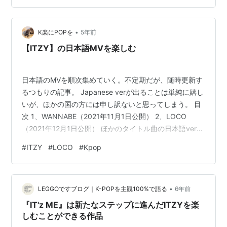
Girls（スパイス・ガールズ）のデビュー曲
「Wannabe（ワナビー）」です。 リリースが、1996年7
月。同年9月（日本・イギリスでは11月）にリリースされ
•
K楽にPOPを
5年前
たアルバム「Spice（…
【ITZY】の日本語MVを楽しむ
日本語のMVを順次集めていく。不定期だが、随時更新す
るつもりの記事。 Japanese verが出ることは単純に嬉し
いが、ほかの国の方には申し訳ないと思ってしまう。 目
次 1、WANNABE（2021年11月1日公開） 2、LOCO
（2021年12月1日公開） ほかのタイトル曲の日本語verは
撮影しているか、わからないがWANNABE は、日本仕様
#
ITZY
#
LOCO
#
Kpop
として新たに撮っている。LOCOは韓国verと並行しての
撮影。いずれもMV公開後すぐに、音楽の急上昇ランキン
グには入っているので、注目度が高いのが分かる。 今後
•
もタイトル曲は日本語verと同時並行で進めていくのかも
LEGGOですブログ｜K-POPを主観100%で語る
6年前
しれない。そのうち、TWICEの様…
『IT'z ME』は新たなステップに進んだITZYを楽
しむことができる作品