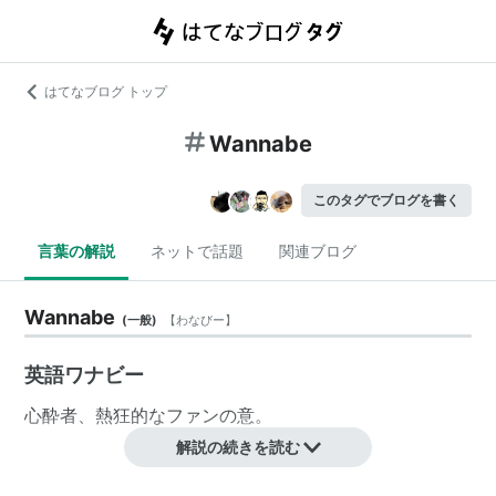
はてなブログ トップ
Wannabe
このタグでブログを書く
言葉の解説
ネットで話題
関連ブログ
Wannabe
(
一般
)
【
わなびー
】
英語ワナビー
心酔者、熱狂的なファンの意。
解説の続きを読む