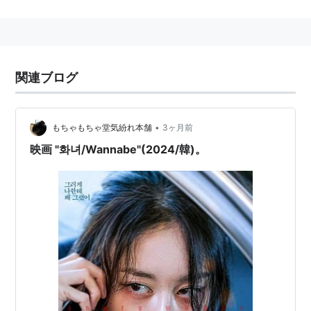
楽曲名
Spice Girls
のデビュー曲。1990年代の世界的ヒット
曲。（収録「Spice」）
Zebrahead がカバー曲を歌った。（収録「Waste Of
関連ブログ
MFZB」）
•
もちゃもちゃ堂気紛れ本舗
3ヶ月前
映画 "화녀/Wannabe"(2024/韓)。