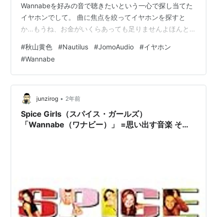
Wannabeを好みの音で聴きたいという一心で探し当てた
イヤホンでして。 曲に焦点を絞ってイヤホンを探すと
か…もうね、お金がいくらあっても足りませんよほんと
に。 ばかなのかな？笑 でも、Wannabeを聴いた人なら
#
秋山黄色
#
Nautilus
#
JomoAudio
#
イヤホン
わかるはず。 この曲、ほんっっっっとーーーーーに音数
#
Wannabe
が多い。 いやどんだけ鳴るねん！！ってツッコミ入れた
くなるぐらい多い。 しかも最低域から最高域までの帯域
が広すぎて、たぶん安物イヤホンじゃものすごく残念な
鳴りにしかならない。 別にハイレゾ対応を買えと言って
•
junzirog
2年前
いるわけではなく。 （…
Spice Girls（スパイス・ガールズ）
「Wannabe（ワナビー）」 =思い出す音楽 その
１９８=