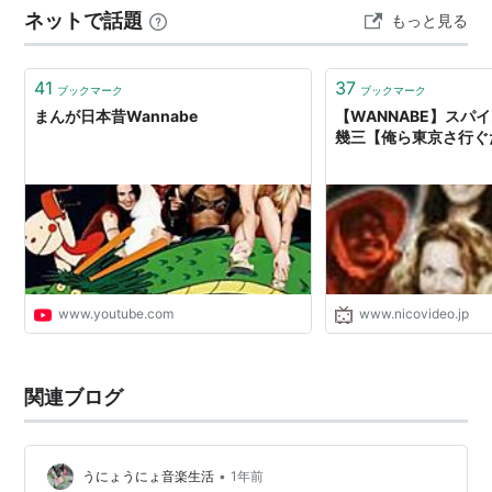
ネットで話題
もっと見る
止…
41
37
ブックマーク
ブックマーク
まんが日本昔Wannabe
【WANNABE】スパ
幾三【俺ら東京さ行ぐ
www.youtube.com
www.nicovideo.jp
関連ブログ
•
うにょうにょ音楽生活
1年前