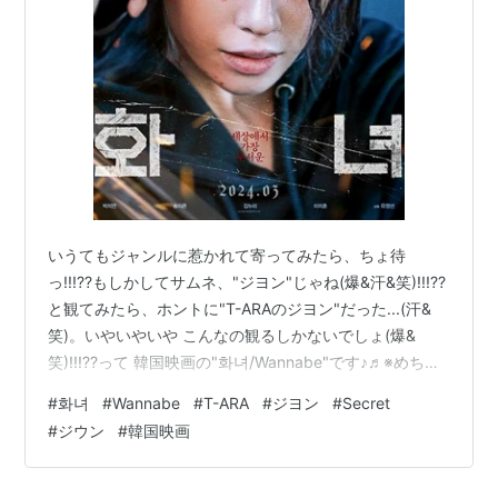
いうてもジャンルに惹かれて寄ってみたら、ちょ待
っ!!!??もしかしてサムネ、"ジヨン"じゃね(爆&汗&笑)!!!??
と観てみたら、ホントに"T-ARAのジヨン"だった...(汗&
笑)。いやいやいや こんなの観るしかないでしょ(爆&
笑)!!!??って 韓国映画の"화녀/Wannabe"です♪♬※めちゃ
ネタバらします(爆&汗&笑)。 www.youtube.com てか相
#
화녀
#
Wannabe
#
T-ARA
#
ジヨン
#
Secret
変わらずトンでもなく綺麗な"ジヨン"だったんですが(悦
#
ジウン
#
韓国映画
&笑)、"T-ARA"時代のソリッドな感じは薄れて円熟味(?)
のある綺麗さ??...って感じで結局は美しい♡♡♡ いうて
も"ジヨン"、過去に起こした飲酒運転の事故で活動を休