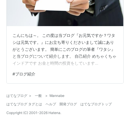
こんにちは～。 この度は当ブログ『お元気ですか？ワタ
シは元気です。』にお立ち寄りくださいまして誠にあり
がとうございます。 簡単にこのブログの筆者『ワタシ』
と当ブログについて紹介します。 自己紹介 めちゃくちゃ
インドアです お金と時間の投資をしています
『wannabies』ドメインに込めた思い 自己紹介 どこにで
#
ブログ紹介
もいる会社員です。 人見知りが激しく一人を好みます。
性格が暗いわけではありませんが新しい関係を構築する
のは苦手です。なので、非常に友達は少ないです。 でも
はてなブログ
>
一般
>
Wannabe
一度打ち解けると、ハマってもらえる人間性ではあると
はてなブログ タグとは
ヘルプ
開発ブログ
はてなブログトップ
自負しています。 音楽（洋楽・邦楽）、読書、映画、テ
レビなどを好みます。その他、サ…
Copyright (C) 2001-
2026
Hatena.