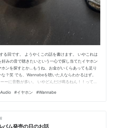
ご紹介する回です。 ようやくこの話を書けます。 いやこれは
beを好みの音で聴きたいという一心で探し当てたイヤホン
ヤホンを探すとか…もうね、お金がいくらあっても足り
な？笑 でも、Wannabeを聴いた人ならわかるはず。
ーーに音数が多い。 いやどんだけ鳴るねん！！ってツ
。 しかも最低域から最高域までの帯域が広すぎて、た
Audio
#
イヤホン
#
Wannabe
く残念な鳴りにしかならない。 別にハイレゾ対応を買
 （…
前
Iのアルバム発売の日のお話