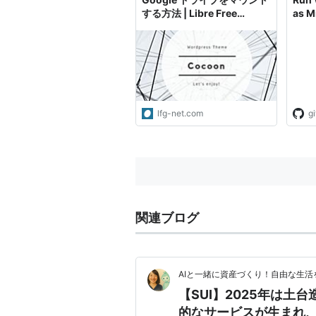
する方法 | Libre Free
as M
Gratis!
in L
and 
were 
OS, 
integ
lfg-net.com
g
関連ブログ
AIと一緒に資産づくり！自由な生
【SUI】2025年は土
的なサービスが生まれ