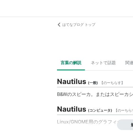
はてなブログ トップ
言葉の解説
ネットで話題
関
Nautilus
(
一般
)
【
のーちらす
】
B&Wのスピーカ。またはスピーカ
Nautilus
(
コンピュータ
)
【
のーちら
Linux/GNOME用のグラフィカ
元々は
Eazel
という会社が開発してい