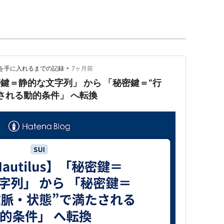
ルブラウザとして採用された。
ウザインターフェースとは別に、常に新しいウィンドウ
が追加された。現在はこちらが標準となっている。
•
活を手に入れるまでの記録
7ヶ月前
される動的条件」 へ転換