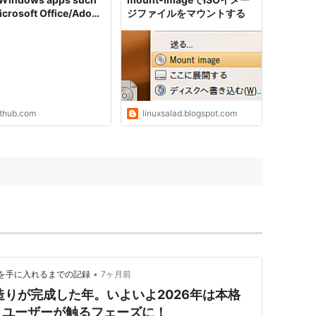
icrosoft Office/Adobe
ジファイルをマウントする
inux (Ubuntu/Fedora)
GNOME/KDE as if they
a part of the native
including Nautilus
ration.
ithub.com
linuxsalad.blogspot.com
•
活を手に入れるまでの記録
7ヶ月前
台造りが完成した年。いよいよ2026年は本格
、ユーザーが触るフェーズに！