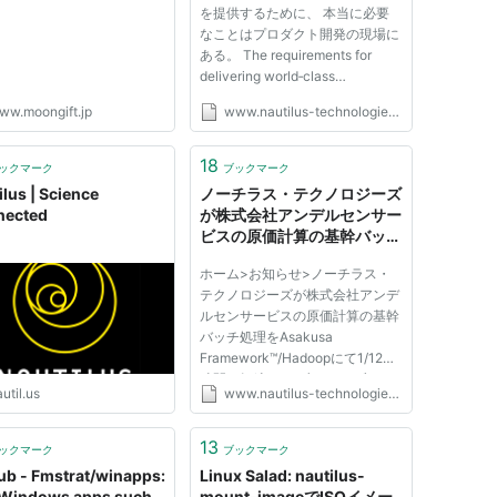
を提供するために、 本当に必要
なことはプロダクト開発の現場に
ある。 The requirements for
delivering world‑class
middlewarecan be discerned
ww.moongift.jp
www.nautilus-technologies.com
only through direct engagement
in real‑world product
development.
18
ックマーク
ブックマーク
ilus | Science
ノーチラス・テクノロジーズ
nected
が株式会社アンデルセンサー
ビスの原価計算の基幹バッチ
処理をAsakusa
ホーム>お知らせ>ノーチラス・
Framework™/Hadoopにて
テクノロジーズが株式会社アンデ
1/12の時間に短縮アマゾン
ルセンサービスの原価計算の基幹
ウェブ サ―ビス®の
バッチ処理をAsakusa
Amazon® VPCを利用し、
Framework™/Hadoopにて1/12の
インフラ構築・運用コストを
時間に短縮 アマゾン ウェブ サ―
大幅削減 | NAUTILUS
util.us
www.nautilus-technologies.com
ビス®のAmazon® VPCを利用
し、インフラ構築・運用コストを
大幅削減 ノーチラス・テクノロ
13
ックマーク
ブックマーク
ジーズが株式会社アンデルセンサ
ub - Fmstrat/winapps:
Linux Salad: nautilus-
ービスの原価計算の...
Windows apps such
mount-imageでISOイメー