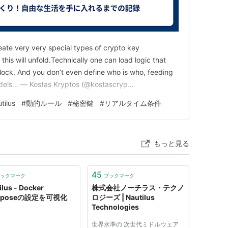
eate very very special types of crypto key
his will unfold.Technically one can load logic that
unlock. And you don’t even define who is who, feeding
models… — Kostas Kryptos (@kostascryp…
tilus
#
動的ルール
#
秘密鍵
#
リアルタイム条件
もっと見る
45
ックマーク
ブックマーク
ilus - Docker
株式会社ノーチラス・テクノ
mposeの設定を可視化
ロジーズ | Nautilus
Technologies
世界水準の 次世代ミドルウェア