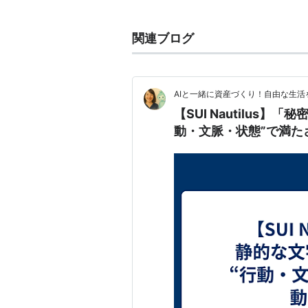
スの開発に移行した。
関連ブログ
GNOME 1.4から標準的なファイ
GNOME 2.6では従来版のブラ
で開くシンプルなインターフェース
AIと一緒に資産づくり！自由な生
【SUI Nautilus】「秘密鍵＝静的な文字列」 から 「秘密鍵＝“行
動・文脈・状態”で満た