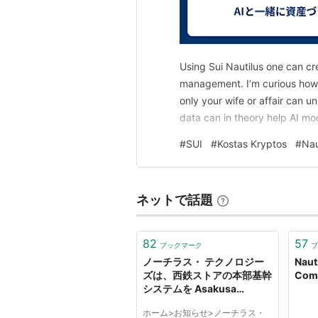
Using Sui Nautilus one can cr
management. I’m curious how t
only your wife or affair can 
data can in theory help AI 
#
SUI
#
Kostas Kryptos
#
Nau
ネットで話題
82
57
ブックマーク
ブ
ノーチラス・ テクノロジー
Naut
ズは、西鉄ストアの本部基幹
Co
システムを Asakusa
Framework/Hadoopにて開
ホーム>お知らせ>ノーチラス・
発、ミッションクリティカル