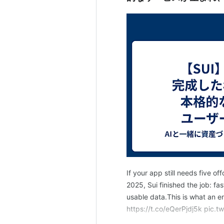
If your app still needs five of
2025, Sui finished the job: fas
usable data.This is what an e
https://t.co/eQerPjdj5k pic.