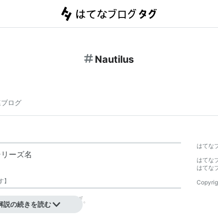
Nautilus
連ブログ
はてな
シリーズ名
はてな
はてな
す
】
Copyrig
ルシェル＆ファイルブラウザ。
解説の続きを読む
たが、Eazel社はその後倒産し、コミュニティベー