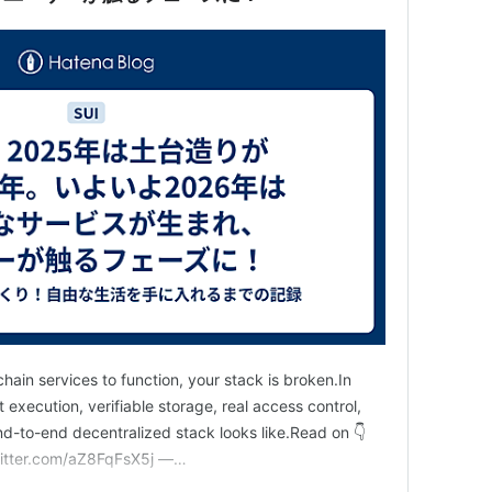
fchain services to function, your stack is broken.In
t execution, verifiable storage, real access control,
nd-to-end decentralized stack looks like.Read on 👇
twitter.com/aZ8FqFsX5j —…