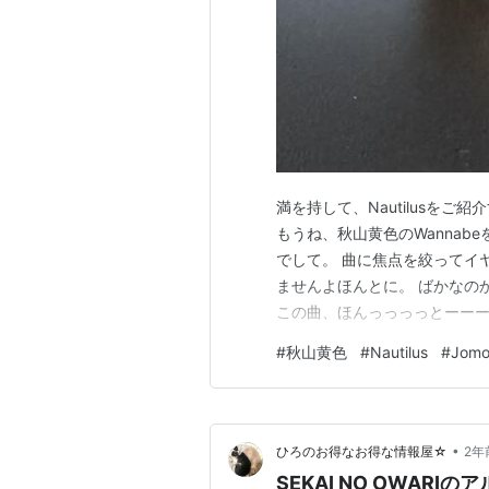
満を持して、Nautilusを
もうね、秋山黄色のWanna
でして。 曲に焦点を絞ってイ
ませんよほんとに。 ばかなのか
この曲、ほんっっっっとーーー
ッコミ入れたくなるぐらい多い
#
秋山黄色
#
Nautilus
#
Jomo
ぶん安物イヤホンじゃものすご
えと言っているわけではなく。
•
ひろのお得なお得な情報屋☆
2年
SEKAI NO OWAR