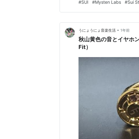
#
SUI
#
Mysten Labs
#
Sui S
•
うにょうにょ音楽生活
1年前
秋山黄色の音とイヤホン⑤ Jo
Fit）