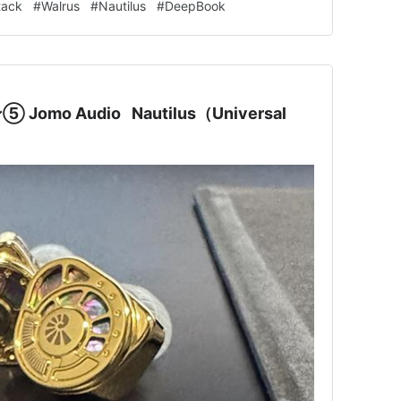
tack
#
Walrus
#
Nautilus
#
DeepBook
mo Audio Nautilus（Universal