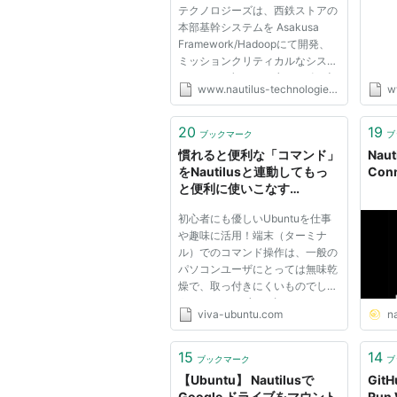
テクノロジーズは、西鉄ストアの
なシステムを アマゾン ウェ
本部基幹システムを Asakusa
ブ サ―ビス上で本稼働開始 |
Framework/Hadoopにて開発、
NAUTILUS
ミッションクリティカルなシステ
ムを アマゾン ウェブ サ―ビス上
www.nautilus-technologies.com
w
で本稼働開始 ノーチラス・ テク
ノロジーズは、西鉄ストアの本部
基幹システムを Asakusa
20
19
ブックマーク
ブ
Framework/Hadoopにて開発、
慣れると便利な「コマンド」
Naut
ミッションクリテ...
をNautilusと連動してもっ
Con
と便利に使いこなす
「Nautilus Terminal」、
初心者にも優しいUbuntuを仕事
「nautilus-open-
や趣味に活用！端末（ターミナ
terminal」 | Viva! Ubuntu!!
ル）でのコマンド操作は、一般の
パソコンユーザにとっては無味乾
燥で、取っ付きにくいものでしょ
う。 しかし、少しずつでもコマ
viva-ubuntu.com
na
ンドに慣れていくと、とっても便
利なものとなります。 GUIでター
ミナルのコマンドを実行できる
15
14
ブックマーク
ブ
「CLI Companion」を以前にご紹
【Ubuntu】 Nautilusで
GitH
介し...
Google ドライブをマウント
Run 