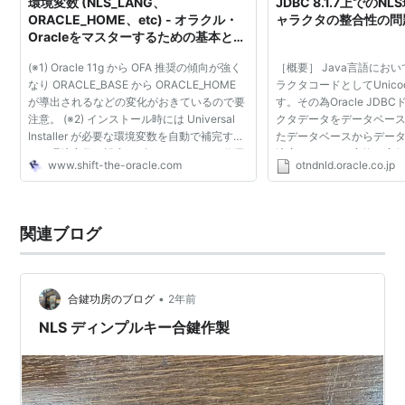
環境変数 (NLS_LANG、
JDBC 8.1.7上での
ORACLE_HOME、etc) - オラクル・
ャラクタの整合性の問
Oracleをマスターするための基本と仕
組み
(※1) Oracle 11g から OFA 推奨の傾向が強く
［概要］ Java言語にお
なり ORACLE_BASE から ORACLE_HOME
ラクタコードとしてUnic
が導出されるなどの変化がおきているので要
す。その為Oracle JD
注意。 (※2) インストール時には Universal
クタデータをデータベー
Installer が必要な環境変数を自動で補完する
たデータベースからデー
ので環境変数を設定せずにインストール作業
適宜キャラクタ変換を実行し
www.shift-the-oracle.com
otndnld.oracle.co.jp
を行なう。 （過去の記憶では…既にに環境変
ライアントからJDBCを経由
数が設定してあると...
タベースにデータを挿入...
関連ブログ
•
合鍵功房のブログ
2年前
NLS ディンプルキー合鍵作製