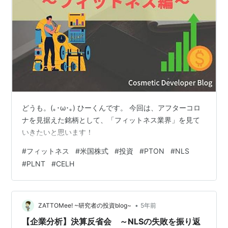
どうも。(｡･ω･｡) ひーくんです。 今回は、アフターコロ
ナを見据えた銘柄として、「フィットネス業界」を見て
いきたいと思います！
#
フィットネス
#
米国株式
#
投資
#
PTON
#
NLS
#
PLNT
#
CELH
•
ZATTOMee! ~研究者の投資blog~
5年前
【企業分析】決算反省会 ～NLSの失敗を振り返