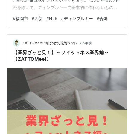
合鍵の詳細は伏せさせていただきます。 ほんの一部の例
外を除いて、ディンプルキーで基本的に作れないものは
ないので、ディンプルキーは是非当店にお気軽にご相談
#
福岡市
#
西新
#
NLS
#
ディンプルキー
#
合鍵
下さい。 この度は当店のご利用ありがとうございまし
た。 西新合鍵功房 福岡市早良区西新4-9-3 営業時間:10
時〜20時 電話番号:09071576969 instagramはこちら 公
•
式LINEからのご相談も承っております。 下記のリンクか
ZATTOMee! ~研究者の投資blog~
5年前
らご登録いただけますので是非ご活用下さい。
【業界ざっと見！】～フィットネス業界編～
【ZATTOMee!】