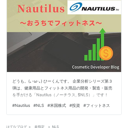
どうも。(｡･ω･｡) ひーくんです。 企業分析シリーズ第３
弾は、健康用品とフィットネス用品の開発・製造・販売
を手がける「Nautilus（ノーチラス, $NLS）」です！
#
Nautilus
#
NLS
#
米国株式
#
投資
#
フィットネス
はてなブログ
>
未指定
>
NLS