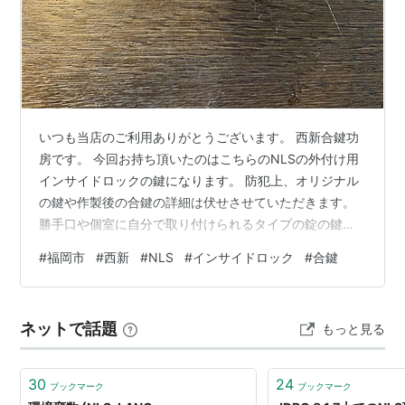
いつも当店のご利用ありがとうございます。 西新合鍵功
房です。 今回お持ち頂いたのはこちらのNLSの外付け用
インサイドロックの鍵になります。 防犯上、オリジナル
の鍵や作製後の合鍵の詳細は伏せさせていただきます。
勝手口や個室に自分で取り付けられるタイプの錠の鍵だ
そうです。 家やバイク、車の鍵以外でも合鍵作製は出来
#
福岡市
#
西新
#
NLS
#
インサイドロック
#
合鍵
ます。 豊富な在庫量で対応いたしますので、合鍵作製は
是非当店にお気軽にご相談下さい。 この度は当店のご利
用ありがとうございました。 西新合鍵功房 福岡市早良区
ネットで話題
もっと見る
西新4-9-3 営業時間:10時〜20時 電話番
号:09071576969 instagramはこちら 公式LINEからのご
相談も…
30
24
ブックマーク
ブックマーク