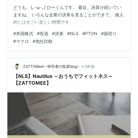
どうも。(｡･ω･｡) ひーくんです。 最近、決算が続いてい
ますね。 いろんな企業の決算を見ることができて、 個人
的にはすごい楽しい時期です。
#
米国株式
#
投資
#
決算
#
NLS
#
PTON
#
損切り
#
マクロ
#
他社比較
•
ZATTOMee! ~研究者の投資blog~
5年前
【NLS】Nautilus ～おうちでフィットネス～
【ZATTOMEE】