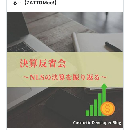
る～【ZATTOMee!】