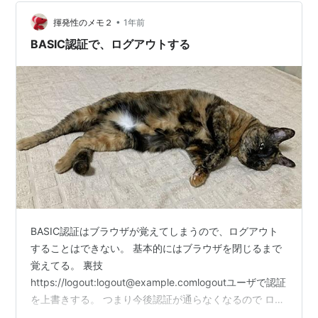
•
揮発性のメモ２
1年前
BASIC認証で、ログアウトする
BASIC認証はブラウザが覚えてしまうので、ログアウト
することはできない。 基本的にはブラウザを閉じるまで
覚えてる。 裏技
https://logout:logout@example.comlogoutユーザで認証
を上書きする。 つまり今後認証が通らなくなるので ログ
アウトみたいなもん。 やったぜ ランキング参加中プログ