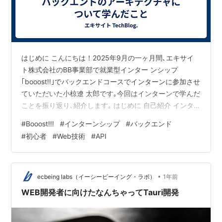
はじめに こんにちは！2025年9月の一ヶ月間､エキサイ
ト株式会社のBB事業部で就業型インター ンシップ
｢booost!!｣でバックエンドコースでインターンに参加させ
ていただいた小椋遼 太郎です｡今回はインターンで学んだ
ことを振り返り､紹介します｡ はじめに 自己紹介 インタ
ーンシップの業務内容 学んだこと 原則的な知識 命名規
#
Booost!!!
#
インターンシップ
#
バックエンド
則の重要性 YAGNIの原則 KISSの原則 SOLIDの原則 設計
#
初心者
#
Web技術
#
API
的な知識 関心の分離 インターフェースと実装の分離 変
更容易性 再利用性 MVC+RSの学びやすさ 最後に 自己紹
介 私は大学３年生で､大学では情報系の学部に通っていま
す｡これまでは大学のプログラミ ン…
•
ecbeing labs（イーシービーイング・ラボ）
1年前
WEB開発者に向けたなんちゃってTauri開発