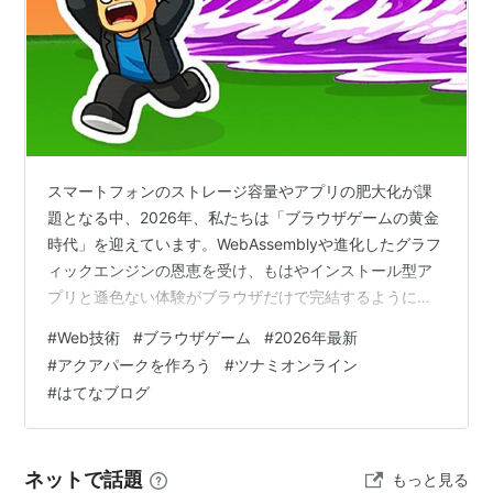
スマートフォンのストレージ容量やアプリの肥大化が課
題となる中、2026年、私たちは「ブラウザゲームの黄金
時代」を迎えています。WebAssemblyや進化したグラフ
ィックエンジンの恩恵を受け、もはやインストール型ア
プリと遜色ない体験がブラウザだけで完結するようにな
りました。 今回は、その「技術的な凄み」を肌で感じら
#
Web技術
#
ブラウザゲーム
#
2026年最新
れる5つのハイクオリティ・タイトルを厳選。 1. ツナミ
#
アクアパークを作ろう
#
ツナミオンライン
ブレインロッツ オンライン Tech視点：動的な流体シミ
#
はてなブログ
ュレーションに近い挙動と、多数のキャラクターが同時
に動くカオスな状況を、低遅延でブラウザ上にレンダリ
ング。2026年現在のブラウザエンジンの限界に挑むサバ
ネットで話題
もっと見る
イバルアクション…