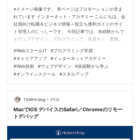
※イメージ画像です。 本ページはプロモーションが含ま
れています インターネット・アカデミー こんにちは。会
社員向け転職＆ビジネス情報～役立ち便利ガイドのサイ
ト管理人のにっしーです。 今回記事では、未経験からで
もウェブデザイン、プログラミング、生成ＡＩ、業務効
率化、データ分析などをオンラインで、しっかり基礎か
#
WebスクールIT
#
プログラミング学習
ら学びたい人に向けて、 インターネット・アカデミーに
#
キャリアアップ
#
インターネットアカデミー
ついて詳しい解説と、ご紹介させていただきます。 ご興
#
Web技術
#
ウェブデザイン
#
未経験から学ぶ
味ある方は、是非最後までお読みいただければ幸いで
#
オンラインスクール
#
スキルアップ
す。💻✨ ① インターネットアカデミーの歴史と革新 ②
多彩なコースと柔軟な学習システム ③ 国の給付金制度
を活用した学習支援 ④ 実務直結…
•
TSMH’s blog
2年前
MacでiOS デバイスのSafari／Chromeのリモー
トデバッグ