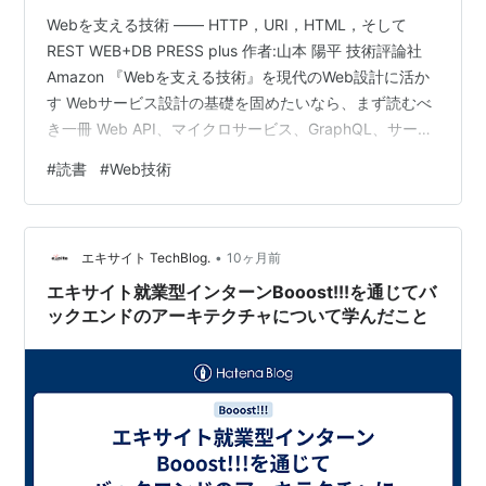
Webを支える技術 ―― HTTP，URI，HTML，そして
REST WEB+DB PRESS plus 作者:山本 陽平 技術評論社
Amazon 『Webを支える技術』を現代のWeb設計に活か
す Webサービス設計の基礎を固めたいなら、まず読むべ
き一冊 Web API、マイクロサービス、GraphQL、サーバ
レス… 技術トレンドは変わり続けるが、Webの設計原則
#
読書
#
Web技術
は変わらない。 『Webを支える技術』は、HTTP・URI・
HTML・REST といった Web の根幹を体系的に理解でき
る名著だ。本書は、2010年に初版が出てから改訂を重
•
ね、15年経った今でも売れ続けています。 この記事で
エキサイト TechBlog.
10ヶ月前
は、本…
エキサイト就業型インターンBooost!!!を通じてバ
ックエンドのアーキテクチャについて学んだこと