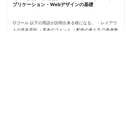
プリケーション・Webデザインの基礎
○ゴール 以下の用語が説明出来る様になる。 ・レイアウ
トの基本原則 ・基本のフォント ・配色の考え方 ○参考教
材(所用時間:40分) 【動画】 【超初心者向け】Webデザ
インの基礎知識と作り方・考え方 (youtube.com) ウェブ
レイアウトの超基本｜Webデザイン【独学 ~ 初心者向け
講座】 (youtube.com) 【デザイン基礎講座】もう迷わな
#
Web技術
#
基礎編
#
フロントエンド
い！色の配色を完全マスター！ (youtube.com)