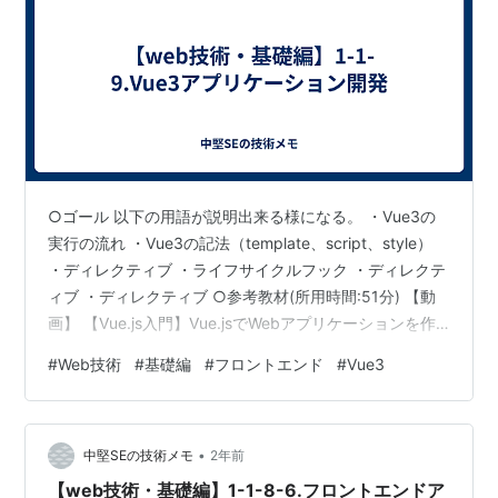
○ゴール 以下の用語が説明出来る様になる。 ・Vue3の
実行の流れ ・Vue3の記法（template、script、style）
・ディレクティブ ・ライフサイクルフック ・ディレクテ
ィブ ・ディレクティブ ○参考教材(所用時間:51分) 【動
画】 【Vue.js入門】Vue.jsでWebアプリケーションを作
ろう！総集編【Vue3】 (youtube.com) 【参考動画】 ※詳
#
Web技術
#
基礎編
#
フロントエンド
#
Vue3
細を学習したい場合に視聴してください。 【最新版】
Vue.js3を基礎から応用までマスター！(前編)
(youtube.com) 【最新版】Vue.js3を基礎から応用までマ
•
スター！(後編) - YouTube
中堅SEの技術メモ
2年前
【web技術・基礎編】1-1-8-6.フロントエンドア