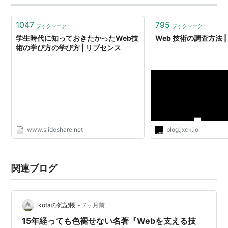
1047
795
ブックマーク
ブックマーク
学生時代に知っておきたかったWeb技
Web 技術の調査方法 | bl
術の学び方の学び方 | リブセンス
www.slideshare.net
blog.jxck.io
関連ブログ
•
kotaの雑記帳
7ヶ月前
15年経っても色褪せない名著『Webを支える技