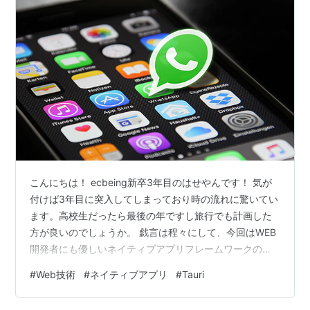
こんにちは！ ecbeing新卒3年目のはせやんです！ 気が
付けば3年目に突入してしまっており時の流れに驚いてい
ます。高校生だったら最後の年ですし旅行でも計画した
方が良いのでしょうか。 戯言は程々にして、今回はWEB
開発者にも優しいネイティブアプリフレームワークの
『Tauri』について、WEB開発者視点でお話をさせていた
#
Web技術
#
ネイティブアプリ
#
Tauri
だきます。