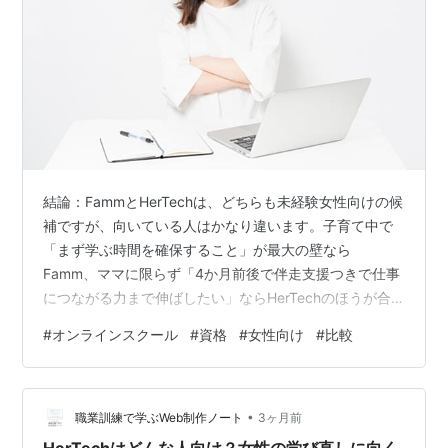
結論：FammとHerTechは、どちらも未経験女性向けの候
補ですが、向いている人はかなり違います。子育て中で
「まず学ぶ時間を確保すること」が最大の壁なら
Famm、ママに限らず「4か月前後で伴走支援つきで仕事
につながる力まで伸ばしたい」ならHerTechのほうが合
いやすいです。 この記事でわかること FammとHerTech
#
オンラインスクール
#
資格
#
女性向け
#
比較
の違い それぞれが向いている人・向かない人 無料説明会
で確認したいポイント 先に結論｜Fammが向く人、
HerTechが向く人 まず結論から整理します。 Fammが向
•
く人：子育て中で、学習時間の確保そのものが難しい人
職業訓練で学ぶWeb制作ノート
3ヶ月前
HerTechが向く人：女性向けの伴走支援を受けながら、…