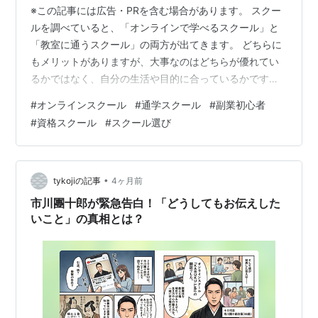
※この記事には広告・PRを含む場合があります。 スクー
ルを調べていると、「オンラインで学べるスクール」と
「教室に通うスクール」の両方が出てきます。 どちらに
もメリットがありますが、大事なのはどちらが優れてい
るかではなく、自分の生活や目的に合っているかです。
この記事では、オンラインスクールと通学スクールの違
#
オンラインスクール
#
通学スクール
#
副業初心者
い、それぞれに向いている人、申し込む前に確認したい
#
資格スクール
#
スクール選び
ポイントをまとめます。 オンラインスクールと通学スク
ールの違い オンラインスクールは、自宅やカフェなど、
自分の好きな場所で学べるスクールです。 一方、通学ス
クールは、決まった教室や校舎に通って学ぶスタイルで
•
tykojiの記事
4ヶ月前
す。 どちらも学べる内容は近い場合が…
市川團十郎が緊急告白！「どうしてもお伝えした
いこと」の真相とは？