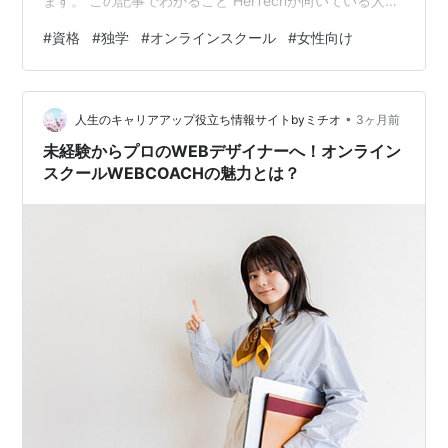
ます。 この記事でわかること HerTechが向いている人・
向かない人 独学や職業訓練とどう切り分けるか 無料説明
#
資格
#
独学
#
オンラインスクール
#
女性向け
会で確認しておきたいポイント HerTechは「短期で環境
ごと変えたい人」に向く候補です HerTechをひと言でい
うと、女性向けのWebスキルスクールです。ただし、単
•
に動画講義を買うサービスというより、学習サポートや
人生のキャリアアップ役立ち情報サイトbyミチオ
3ヶ月前
キャリア支援まで含めて設計されているのが特徴です。
未経験からプロのWEBデザイナーへ！オンライン
こういうス…
スクールWEBCOACHの魅力とは？