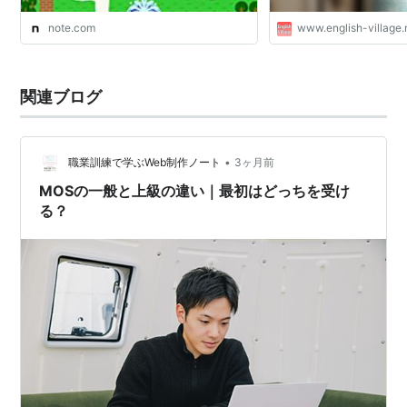
note.com
www.english-village.
関連ブログ
•
職業訓練で学ぶWeb制作ノート
3ヶ月前
MOSの一般と上級の違い｜最初はどっちを受け
る？