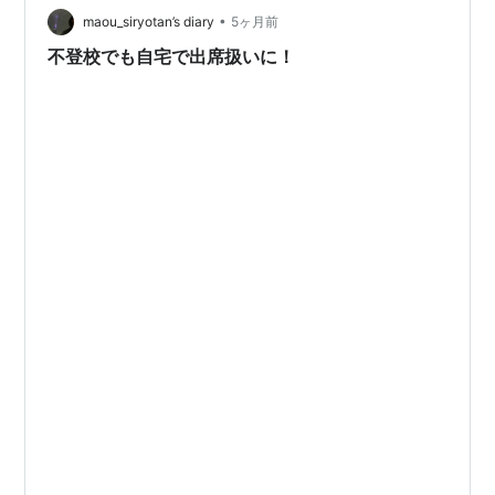
•
maou_siryotan’s diary
5ヶ月前
不登校でも自宅で出席扱いに！