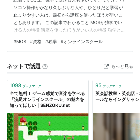
ソコン操作がかなり久しぶりな人や、ひとりだと学習が
止まりやすい人は、最初から講座を使ったほうが早いこ
ともあります。 この記事でわかること MOSが独学でい
ける人の特徴 講座を使ったほうがいい人の特徴 独学と講
座をどう選べば遠回りしにくいか 先に結論｜MOSは独学
#
MOS
#
資格
#
独学
#
オンラインスクール
でいける人も多いです MOS公式では、学習方法として
「対策教材を購入して独学」と「学校やパソコンスクー
ルで対策講座を受講」の2つが案内されています。つま
ネットで話題
もっと見る
り、公式の前提としても、独学は普通の選択肢です。 な
ので、「MOSは独学では無理なのでは」と最初から決め
つける必要はありません。特に、…
1098
95
ブックマーク
ブックマーク
全て無料！ ゲーム感覚で音楽を学べる
英会話教室・英会話・
「洗足オンラインスクール」の魅力を
ールならイングリッシ
知ってほしい｜SENZOKU.net