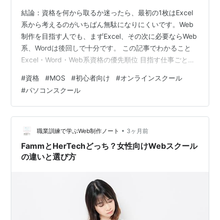
結論：資格を何から取るか迷ったら、最初の1枚はExcel
系から考えるのがいちばん無駄になりにくいです。Web
制作を目指す人でも、まずExcel、その次に必要ならWeb
系、Wordは後回しで十分です。 この記事でわかること
Excel・Word・Web系資格の優先順位 目指す仕事ごとの
選び方 MOS対策講座を使うなら、どこに入るか 先に結
#
資格
#
MOS
#
初心者向け
#
オンラインスクール
論｜最初の1枚はExcelがいちばん無駄になりにくいです
#
パソコンスクール
資格を取る時にやりがちなのが、「何となく有名そうな
もの」から手を出すことです。でも、未経験の学び直し
では、資格の名前より先に使い道の広さを見たほうが失
敗しにくいです。 このブログの結論はシンプルです。
•
職業訓練で学ぶWeb制作ノート
3ヶ月前
W…
FammとHerTechどっち？女性向けWebスクール
の違いと選び方