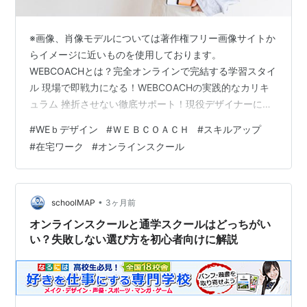
※画像、肖像モデルについては著作権フリー画像サイトか
らイメージに近いものを使用しております。
WEBCOACHとは？完全オンラインで完結する学習スタイ
ル 現場で即戦力になる！WEBCOACHの実践的なカリキ
ュラム 挫折させない徹底サポート！現役デザイナーによ
る個別指導 卒業後のキャリア形成も視野に入れたポート
#
WEｂデザイン
#
ＷＥＢＣＯＡＣＨ
#
スキルアップ
フォリオ制作 こんにちは！ ビジネスブロガーのミチオで
#
在宅ワーク
#
オンラインスクール
す(^_-)-☆ 時間や場所にとらわれない働き方として WEB
デザイナーへの注目が高まっています。 しかし、独学で
のスキル習得に限界を 感じている方も多いのではないで
しょうか。 本記事では、未経験からでも実践的なスキル
•
schoolMAP
3ヶ月前
が 身につくオンラ…
オンラインスクールと通学スクールはどっちがい
い？失敗しない選び方を初心者向けに解説