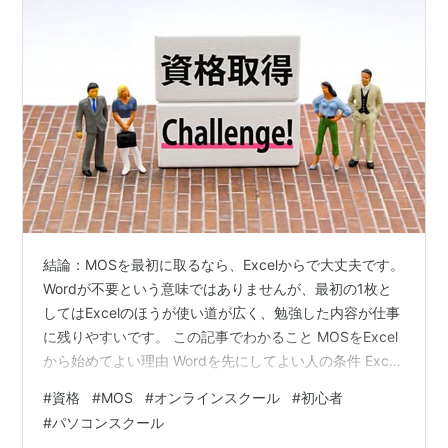
結論：MOSを最初に取るなら、Excelからで大丈夫です。
Wordが不要という意味ではありませんが、最初の1枚と
してはExcelのほうが使い道が広く、勉強した内容が仕事
に残りやすいです。 この記事でわかること MOSをExcel
から始めてよい理由 Wordを先にしてよい人の条件 Excel
とWordの違いをどう見れば迷いにくいか 先に結論｜最初
#
資格
#
MOS
#
オンラインスクール
#
初心者
のMOSはExcelからで大丈夫です 先に答えを書くと、未
#
パソコンスクール
経験の学び直しや職業訓練の流れでは、最初のMOSは