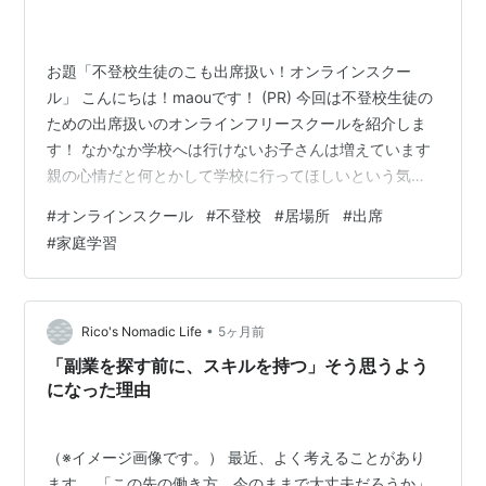
お題「不登校生徒のこも出席扱い！オンラインスクー
ル」 こんにちは！maouです！ (PR) 今回は不登校生徒の
ための出席扱いのオンラインフリースクールを紹介しま
す！ なかなか学校へは行けないお子さんは増えています
親の心情だと何とかして学校に行ってほしいという気持
ちが多いと思います なので今回はお子様にも負担がなく
#
オンラインスクール
#
不登校
#
居場所
#
出席
将来の進路選択の際に不登校が不利益にならない様に自
#
家庭学習
立を実現するための環境作りに取り組んでいるオンライ
ンフリースクール 公式サイトです⬇️ (未就学、高校生も受
け入れ可能) 《クラスジャパン小中学園》について話して
いきます！ このスクールは、オンラインでの学習活動を
•
Rico's Nomadic Life
5ヶ月前
在籍する小中学校の<…
「副業を探す前に、スキルを持つ」そう思うよう
になった理由