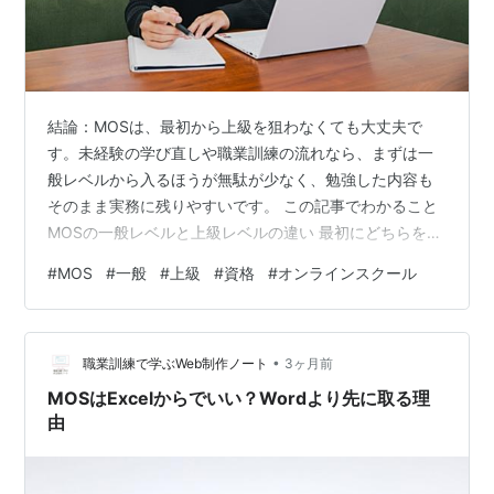
結論：MOSは、最初から上級を狙わなくても大丈夫で
す。未経験の学び直しや職業訓練の流れなら、まずは一
般レベルから入るほうが無駄が少なく、勉強した内容も
そのまま実務に残りやすいです。 この記事でわかること
MOSの一般レベルと上級レベルの違い 最初にどちらを受
けるべきか 上級が向いている人と、一般で十分な人の違
#
MOS
#
一般
#
上級
#
資格
#
オンラインスクール
い 先に結論｜最初は一般レベルで十分な人が多いです 先
に答えを書くと、MOSは最初は一般レベルで十分な人が
多いです。 理由は単純で、一般レベルの範囲だけでも、
•
仕事でよく使う基本操作がかなり入っているからです。
職業訓練で学ぶWeb制作ノート
3ヶ月前
表を整える、関数を使う、グラフを作る、文書を編集す
MOSはExcelからでいい？Wordより先に取る理
る、表を入れる。このあたりは、未…
由