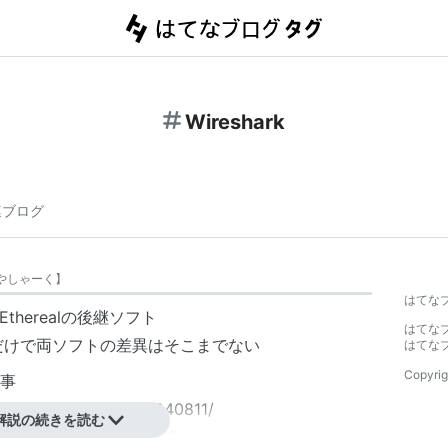
Wireshark
連ブログ
やしゃーく
】
はてな
herealの後継ソフト
はてな
ただけで両ソフトの差異はそこまでない
はてな
Copyrig
事
cle/USNEWS/20060614/240811/
解説の続きを読む
pl?sid=06/06/13/0238247