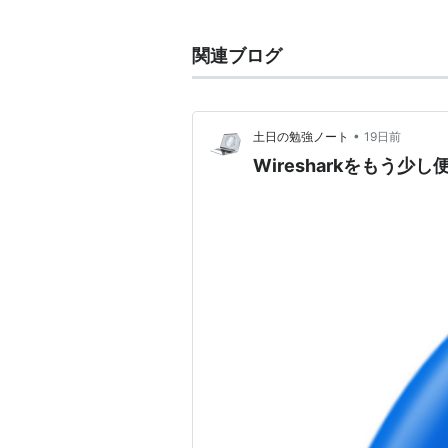
実践 パケット
関連ブログ
ティング
作者:
Chris 
出版社/メーカー
発売日:
2018/0
•
土日の勉強ノート
19日前
メディア:
単行
Wiresharkをもう
この商品を含むブ