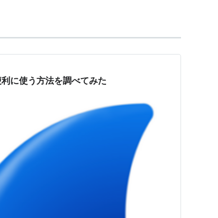
解析 第3版 ―Wiresharkを使ったトラブルシュー
Sanders,高橋基信,宮本久仁男,岡真由美
:
オライリージャパン
6/16
本（ソフトカバー）
少し便利に使う方法を調べてみた
ログ (1件) を見る