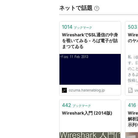
ネットで話題
1014
503
ブックマーク
WiresharkでSSL通信の中身
Wir
を覗いてみる - ろば電子が詰
のヤ
まつてゐる
私（@
す。
のこ
きる
投稿し
年の
ozuma.hatenablog.jp
u
の頑
のA
て安
442
416
ブックマーク
る的
Wireshark入門 (2014版)
Wir
のノ...
解析講
示列