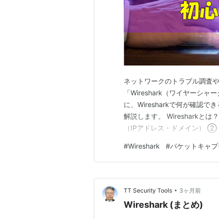
ネットワークのトラブル調査
「Wireshark（ワイヤー
に、Wiresharkで何が確
解説します。 Wireshark
（IPアドレス・ドメイン） ②
（成功・失敗） Wireshar
#
Wireshark
#
パケットキャプ
② システム・サーバーのトラ
ッ…
•
TT Security Tools
3ヶ月前
Wireshark (まとめ)