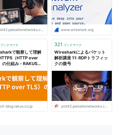
it42.paloaltonetworks.com
www.wireshark.org
321
ブックマーク
ブックマーク
esharkで観察して理解
Wiresharkによるパケット
TTPS（HTTP over
解析講座 11: RDPトラフィッ
）の仕組み - RAKUS
クの復号
lopers Blog | ラクス エ
ニアブログ
ch-blog.rakus.co.jp
unit42.paloaltonetworks.com