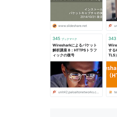
www.slideshare.net
un
345
343
ブックマーク
Wiresharkによるパケット
Wir
解析講座 8：HTTPSトラフ
するH
ィックの復号
TLS
Deve
ンジ
unit42.paloaltonetworks.com
te