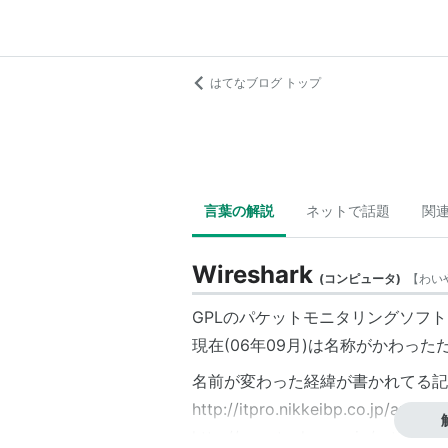
はてなブログ トップ
言葉の解説
ネットで話題
関
Wireshark
(
コンピュータ
)
【
わい
GPLのパケットモニタリングソフトEt
現在(06年09月)は名称がかわっ
名前が変わった経緯が書かれてる記
http://itpro.nikkeibp.co.jp/arti
http://opentechpress.jp/article.