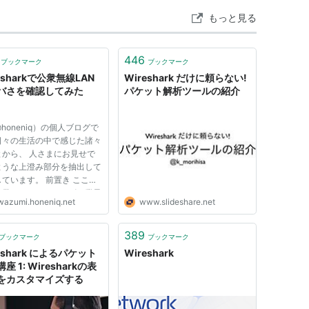
もっと見る
446
ブックマーク
ブックマーク
esharkで公衆無線LAN
Wireshark だけに頼らない!
バさを確認してみた
パケット解析ツールの紹介
honeniq）の個人ブログで
日々の生活の中で感じた諸々
とから、 人さまにお見せで
ような上澄み部分を抽出して
ています。 前置き ここ数
携帯キャリアやコンビニ業界
wazumi.honeniq.net
www.slideshare.net
張りで、町中に公衆無線LAN
Pが溢れていますが、あれっ
全なんでしょうか？盗聴され
389
ブックマーク
ブックマーク
な観点で。 パスワード無し
eshark によるパケット
Wireshark
座 1: Wiresharkの表
をカスタマイズする