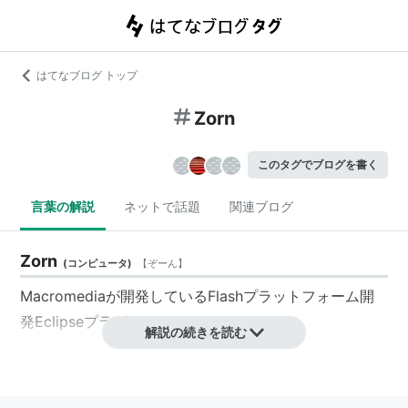
はてなブログ トップ
Zorn
このタグでブログを書く
言葉の解説
ネットで話題
関連ブログ
Zorn
(
コンピュータ
)
【
ぞーん
】
Macromediaが開発しているFlashプラットフォーム開
発Eclipseプラグインのコードネーム。
解説の続きを読む