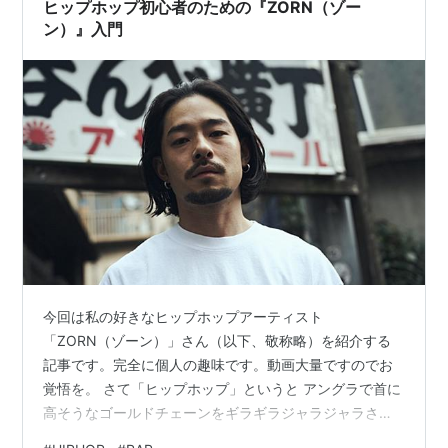
ミス デザート栗のティラミス 烏龍茶もあったけど写…
ヒップホップ初心者のための『ZORN（ゾー
ン）』入門
今回は私の好きなヒップホップアーティスト
「ZORN（ゾーン）」さん（以下、敬称略）を紹介する
記事です。完全に個人の趣味です。動画大量ですのでお
覚悟を。 さて「ヒップホップ」というと アングラで首に
高そうなゴールドチェーンをギラギラジャラジャラさせ
つつド派手なアメ車に乗りキャップ被ってヘイヨーチェ