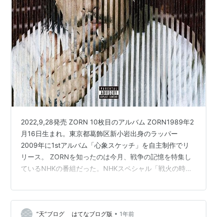
2022,9,28発売 ZORN 10枚目のアルバム ZORN1989年2
月16日生まれ。東京都葛飾区新小岩出身のラッパー
2009年に1stアルバム「心象スケッチ」を自主制作でリ
リース。 ZORNを知ったのは今月、戦争の記憶を特集し
ているNHKの番組だった。NHKスペシャル「戦火の時代
(いま)に紡ぐ歌 PASS THE MIC」[総合] 8月18日 (月) 午
後10:45〜午後11:34「戦後80年と言うけれど現代こそが
戦火の時代。“今”を生きる自分たちに何が出来るの
•
“天”ブログ はてなブログ版
1年前
か･･･」 ラッパーのZORNが戦争体験を聴いて、それをリ