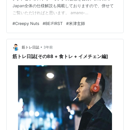
Japan全体の仕様解説も掲載しておりますので、併せて
ご覧いただければと思います。 amano-
yuuki.hatenablog.jp それでは第22節の結果です。まずは
#
Creepy Nuts
#
BE:FIRST
#
米津玄師
11位以下を発表します。 2024 Round 22 Result 今週は
20曲がポイントを獲得。「hanataba」はダウンロード数
を伸ばしランクアップ。「Blow Your Cover」は前節のビ
•
デオストリーミングが欠測の疑い（300位圏外）があ…
筋トレ日誌
3年前
筋トレ日誌[その88 + 食トレ + イメチェン編]