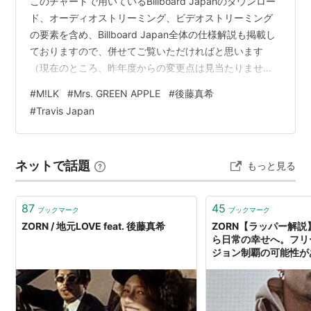
このチャートで用いているBillboard Japanのダウンロー
ド、オーディオストリーミング、ビデオストリーミング
の要素を含め、Billboard Japan全体の仕様解説も掲載し
ておりますので、併せてご覧いただければと思います
（現在のところ、昨年度からの変更点は見当たりませ
ん）。 amano-yuuki.hatenablog.jp それでは第13節の結
#
M!LK
#
Mrs. GREEN APPLE
#
後藤真希
果です。まずは11位以下を発表します。 2026 Round 13
#
Travis Japan
Result 今週は23曲がポイントを獲得。「SAD SONG」は
15日に放送された「世界の果てまでイッテQ！」に出演
し、この曲を歌った影響によるもののようで、昨年の第
ネットで話題
もっと見る
29節…
87
45
ブックマーク
ブックマーク
ZORN / 地元LOVE feat. 後藤真希
ZORN【ラッパー解
ら日常の幸せへ。フリ
ジョン制覇の可能性が
が・・・ - レペゼン