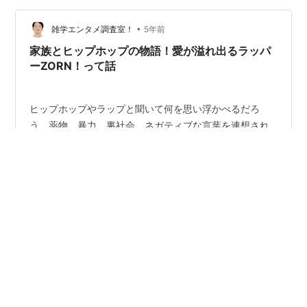
「Shinkoiwa」でStartし、続くはMACCHOを迎えた
•
「Rep」。Ly…
雑学エンタメ調査室！
5年前
家族とヒップホップの物語！愛が溢れ出るラッパ
ーZORN！って話
ヒップホップやラップと聞いて何を思い浮かべるだろ
う。薬物。暴力。裏社会。ネガティブな言葉を連想され
たとしても仕方がないところもある。しかし知っておい