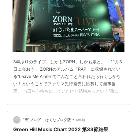
3年ぶりのライブ、しかもZORN、しかも娘と。 「11月3
日に会おう」 ZORNのアルバム「RAP」に収録されてい
る”Leave Me Alone”でこんなこと言われたら行くしかな
い！ということでファミマ先行発売に応募して無事当
選。 当日を心待ちにしていたけど結構あっという間にそ
の日を迎えていざ、さいたまスーパーアリーナへ。 さい
たま新都心駅に着くとZORNのヘッズがたくさんいてカ
ーキのパンツ、ハット、白T、VANSなどの着用率が高く
•
“天”ブログ はてなブログ版
4年前
目を惹く。同時に段々と自分のテンションもライブモー
ドに近づいていくのが分かる。 早めに入場を済ませて座
Green Hill Music Chart 2022 第33節結果
席を確認。1時間前には着席していたけどその時点で3,4