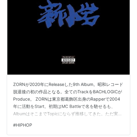
ZORNが2020年にReleaseした9th Album。昭和レコード
脱退後の初の作品となる。全てのTrackをBACHLOGICが
Produce。 ZORNは東京都葛飾区出身のRapperで2004
年に活動をStart。初期はMC Battleで名を馳せるも、
AlbumはそこまでTopicにならず推移してきた。ただ実力
は折り紙付きでDaily UseなLyricと量産するRhythmが半
#
HIPHOP
端ない。脱退理由もPositiveだった為、今後の活躍に更に
期待したい。 OpeningはShinkoiwa Worldに誘う