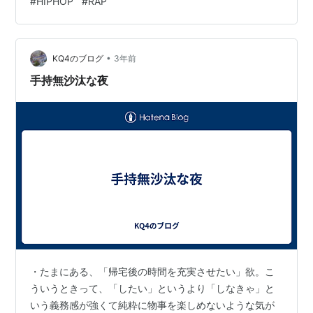
#
HIPHOP
#
RAP
ッケラプチョヘンザ言いながらクラブで札束ばらまいて
ヘネシーかっこみマリファナプカプカしてるイメージ
（ド偏見） かと思いますが、しかしZORNは違います。
•
ZORNの持っているものは「家族」「仲間」「地元」。
KQ4のブログ
3年前
その根底には常に愛があるのです。 『洗濯物干すのも
手持無沙汰な夜
HIPHOP』 『過ごした時間は血よりも濃い』 …
・たまにある、「帰宅後の時間を充実させたい」欲。こ
ういうときって、「したい」というより「しなきゃ」と
いう義務感が強くて純粋に物事を楽しめないような気が