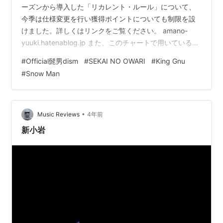
ーズンから導入した「リカレント・ルール」について、
今季は仕様変更を行い獲得ポイントについても制限を設
けました。詳しくはリンクをご覧ください。 amano-
yuuki.hatenablog.jp また、このチャートで用いている
Billboard Japanのダウンロード、ストリーミング、ルッ
#
Official髭男dism
#
SEKAI NO OWARI
#
King Gnu
クアップの要素を含め、Billboard Japan全体の仕様解説
#
Snow Man
も掲載しておりますので、併せてご覧いただければと思
います。 amano-yuuki.hatenablog.jp ※ 今週、CD売上の
取り扱いについてupdateされた部分があります。 …
•
Music Reviews
4年前
新小岩