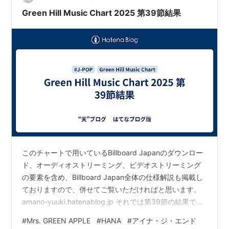
リックにしてラップに乗せて伝える。 壮絶な人生を歩ん
Green Hill Music Chart 2025 第39節結果
だ戦争孤児 鈴木…
このチャートで用いているBillboard Japanのダウンロー
ド、オーディオストリーミング、ビデオストリーミング
の要素を含め、Billboard Japan全体の仕様解説も掲載し
ておりますので、併せてご覧いただければと思います。
amano-yuuki.hatenablog.jp それでは第39節の結果で
す。まずは11位以下を発表します。 2025 Round 39
#
Mrs. GREEN APPLE
#
HANA
#
アイナ・ジ・エンド
Result 今週は27曲がポイントを獲得。先週お伝えした通