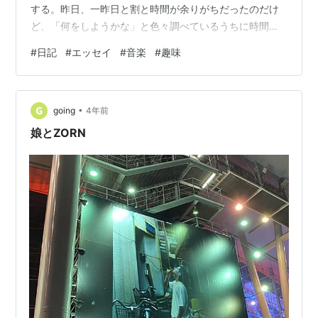
する。昨日、一昨日と割と時間が余りがちだったのだけ
ど、「何をしようかな」と色々調べているうちに時間が
過ぎてしまった。別に何もしなくてもいいんだよなぁ、
#
日記
#
エッセイ
#
音楽
#
趣味
と思い返す。気持ちが疲れていたのかも。何かしようと
するのをやめて、何もしない時間を過ごしていると自然
としたいことが思い浮かぶのかも。・結束バンドを聞い
•
ているうち、昔聞いていたバンドが聞きたくなる。結束
going
4年前
バンドはアジカンを初めとする2000年代初頭、まさに自
娘とZORN
分が大学生のときにハマったバンドのサウンドの雰…