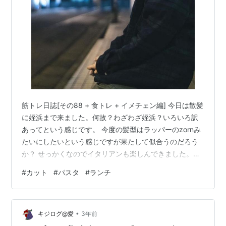
筋トレ日誌[その88 + 食トレ + イメチェン編] 今日は散髪
に姪浜まで来ました。何故？わざわざ姪浜？いろいろ訳
あってという感じです。 今度の髪型はラッパーのzornみ
たいにしたいという感じですが果たして似合うのだろう
か？ せっかくなのでイタリアンも楽しんできました。駅
前の老舗に行って来ました。 髪型 短髪のzornをイメージ
#
カット
#
パスタ
#
ランチ
して切ります。 短髪のzorn メニュー キノコとジャガイ
モのスープ キノコとジャガイモのスープ 前菜オードブル
と自家製パンフォカッチャ 前菜オードブル スモークサー
•
モンパスタ スモークサーモンパスタ デザート栗のティラ
キジログ@愛
3年前