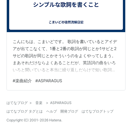
こんにちは、こまいどです。 歌詞を書いているとアイデ
アが出てこなくて、1番と2番の歌詞が同じとか1サビと2
サビの歌詞が同じとかそういうのをよくやってしまう。
まあそれだけならよくあることだが、英語詞の曲をいろ
いろと聞いていると本当に繰り返しだらけで短い歌詞の
曲に出会うことがある。 まず歌詞を見てもらいたい。 繰
#
楽曲紹介
#
ASPARAGUS
り返しの部分を削れるだけ削ってみた。 ASPARAGUS /
Analog Signal Processing boost a trebleelevate a
levelbury a troublecomvert asp the clever isn't a need
はてなブログ
>
音楽
>
ASPARAGUS
evershout…
はてなブログ タグとは
ヘルプ
開発ブログ
はてなブログトップ
Copyright (C) 2001-
2026
Hatena.