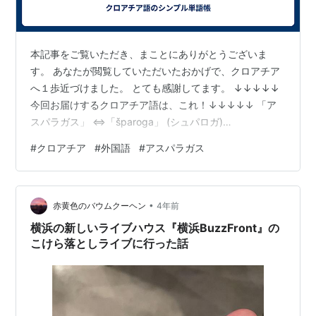
本記事をご覧いただき、まことにありがとうございま
す。 あなたが閲覧していただいたおかげで、クロアチア
へ１歩近づけました。 とても感謝してます。 ↓↓↓↓↓
今回お届けするクロアチア語は、これ！↓↓↓↓↓ 「ア
スパラガス」 ⇔「šparoga」 (シュパロガ)
⇔「asparagus」 〔例文〕 「アスパラガスを食べまし
#
クロアチア
#
外国語
#
アスパラガス
た。」 ⇔「Jela sam šparoge.」 (ィエラ サム シュパロ
ゲ) ⇔「I ate asparagus.」
・・・・・・・・・・・・・・・・・・・・・・・・・
•
・・・・・・・・・・ いかがでしたか？ では、この短い
赤黄色のバウムクーヘン
4年前
記事から去る前に、「あすぱらがす、しゅぱろが」と５
横浜の新しいライブハウス『横浜BuzzFront』の
回、口に…
こけら落としライブに行った話