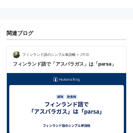
2002年2月、横浜にて結成。
2006年12月、COUNTDOWN JAPAN 06/07でのライヴ
を最後に山下潤一郎(BASS/VOCAL)が脱退。
2007年1月、BEAT CRUSADERSとのSPLIT TOUR
関連ブログ
2007「NIGHT ON THE PLANETARIUM」を機に新ベー
シストとして、元SHORT CIRCUITの原直央が加入。
•
フィンランド語のシンプル単語帳
2年前
amazon:ASPARAGUS
フィンランド語で「アスパラガス」は「parsa」
アルバム
Tiger Style（2002年11月）
ASIN:B00007CVXQ
KAPPA I（2004年6月）
ASIN:B000244UVE
KAPPA II（2004年6月）
ASIN:B000228UFS
NIGHT ON THE PLANET（2007年1月17日、BEAT
CRUSADERSとのSPLITミニアルバム）
asin:B000KHX6LI