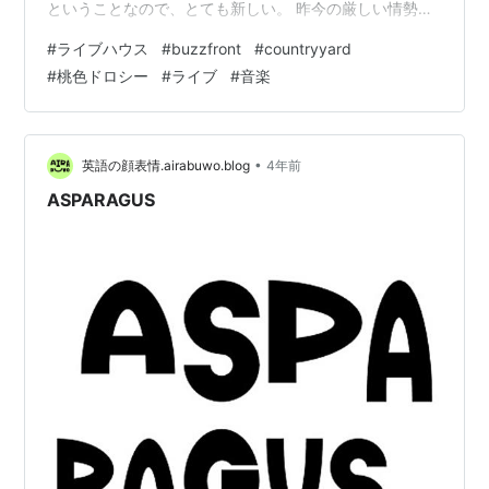
ということなので、とても新しい。 昨今の厳しい情勢の
中、新しくライブハウスを立ち上げられるという気概に
#
ライブハウス
#
buzzfront
#
countryyard
感服する。 ライブの内容込みで書き記してみたいと思
#
桃色ドロシー
#
ライブ
#
音楽
う。 横浜BuzzFrontについて ライブについて 終わりに
横浜BuzzFrontについて 《情報》 会場名：横浜
BuzzFront 住所：神奈川県横浜市西区北幸2-7-10 高見澤
ビルディングB1F 収容人数：32…
•
英語の顔表情.airabuwo.blog
4年前
ASPARAGUS