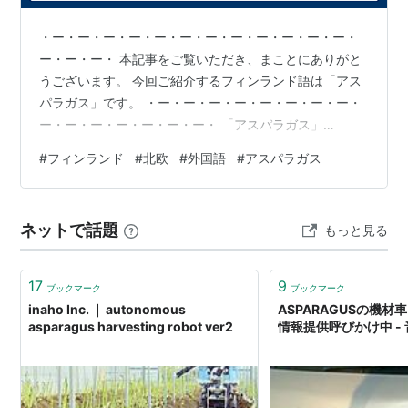
シングル
・ー・ー・ー・ー・ー・ー・ー・ー・ー・ー・ー・ー・
ー・ー・ー・ 本記事をご覧いただき、まことにありがと
FIRE & SKILL(2003年1月11日)(廃盤)
うございます。 今回ご紹介するフィンランド語は「アス
Yes/No(2005年6月4日)(ライヴ会場/通信販売限定)
パラガス」です。 ・ー・ー・ー・ー・ー・ー・ー・ー・
HONESTY(2007年5月19日)(ライヴ会場/通信販売限
ー・ー・ー・ー・ー・ー・ー・ 「アスパラガス」
定)
⇔「parsa」 (パルサ) ⇔「asparagus」 ・ー・ー・
#
フィンランド
#
北欧
#
外国語
#
アスパラガス
ー・ー・ー・ー・ー・ー・ー・ー・ー・ー・ー・ー・
V.A
ー・ 〔例文〕 「私はアスパラガスを食べました。」
⇔「Söin parsaa.」 (ソイン パルサー) ⇔「I ate
CARRY THAT WEIGHT(2004年4月21日)
ネットで話題
もっと見る
asparagus.」 ・ー・ー・ー・ー・ー・ー・ー・ー・ー・
multiply ur bloodstone(2004年4月21日)(廃盤)
ー・ー・ー・ー・ー・ー・ 〔関連単語〕 野菜⇔v…
DIVE INTO DISNEY(2002年8月30
17
9
ブックマーク
ブックマーク
日)
asin:B00006IIA9
inaho Inc. ❘ autonomous
ASPARAGUSの機
asparagus harvesting robot ver2
情報提供呼びかけ中 -
Winnie the Pooh(2002年12月7日)(廃盤。限定3000
プレス)
HUSKING BEE TRIBUTE ALBUM 「HUSKING BEE」
(2007年3月21日)
asin:B000MTFETQ