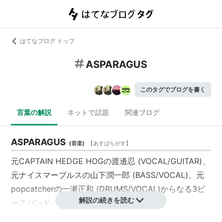
はてなブログ トップ
ASPARAGUS
このタグでブログを書く
言葉の解説
ネットで話題
関連ブログ
ASPARAGUS
(
音楽
)
【
あすぱらがす
】
元CAPTAIN HEDGE HOGの
渡邊忍
(VOCAL/GUITAR)、
元ナイスマーブルスの山下潤一郎 (BASS/VOCAL)、元
popcatcherの一瀬正和 (DRUMS/VOCAL)からなる3ピ
解説の続きを読む
ースバンド。