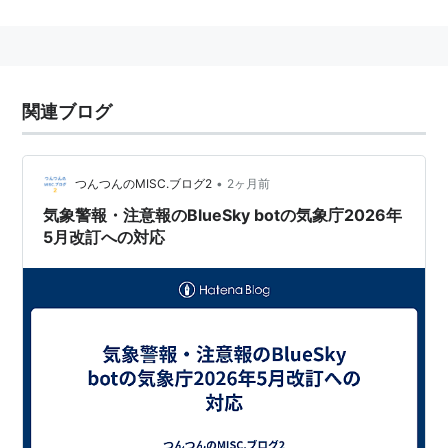
と言い表されることもある。
Twitterにおけるbotは後者の用法が転用された物とみら
れるが、ゲーム・アニメ等のキャラクターのなりきりア
関連ブログ
カウントなど、明らかに「中の人」が存在するもののこ
とまでbotと呼ばれることも多い。
•
つんつんのMISC.ブログ2
2ヶ月前
BOT
(
ゲーム
)
【
ぼっと
】
気象警報・注意報のBlueSky botの気象庁2026年
対戦型ネットワークゲームにて、コンピュータ（サーバ
5月改訂への対応
ー）側が操作するキャラクター。
人間のプレイヤーが操作する場合と違って、パターン化
された一定動作しか出来ない場合が多いが、初心者の練
習用などに主として用いられる。