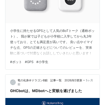
小学生に持たせるGPSとして人気のBoTトーク（通称ボッ
ト）。 我が家では子どもが小学校に入学してから丸3年
使っており、とても満足度が高いです。 良い点やイマイ
チな点、GPSの正確さなどについてのレビューを、実体
験に基づいて忖度なくお話ししていきたいと思います！
#
ボット
#
GPS
#
小学生
•
竜の化身＠ドラゴンB鯖 記事一覧 2026/8/3更新
5ヶ月
前
GHCbotは、MDbotへと変貌を遂げました