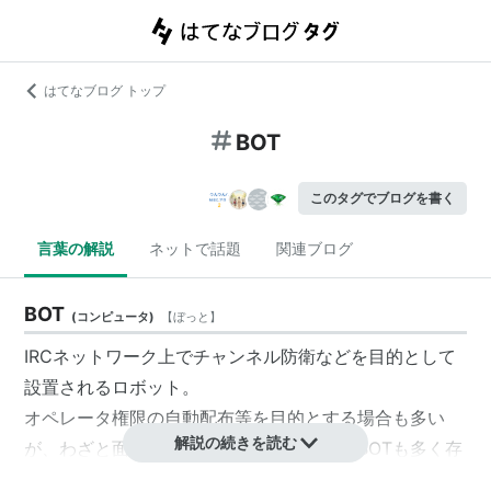
はてなブログ トップ
BOT
このタグでブログを書く
言葉の解説
ネットで話題
関連ブログ
BOT
(
コンピュータ
)
【
ぼっと
】
IRCネットワーク上でチャンネル防衛などを目的として
設置されるロボット。
オペレータ権限の自動配布等を目的とする場合も多い
解説の続きを読む
が、わざと面白い反応をするネタのようなBOTも多く存
在する。後者のようなBOTを「
人工無能
」や「
ボット
」