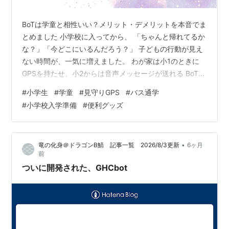
BoTは学童と相性いい？メリット・デメリットを本音でま
とめました 小学校に入ってから、 「ちゃんと帰れてるか
な？」「今どこにいるんだろう？」 子どもの行動が見え
ない時間が、一気に増えました。 わが家は小1のときに
GPSを持たせ、小2からは音声メッセージが送れる BoTト
ーク（音声付きGPS） に切り替えました。 正直に言う
#
小学生
#
学童
#
見守りGPS
#
バス通学
と、 「位置が分かるだけ」から「声が聞ける」ようにな
#
小学校入学準備
#
便利グッズ
ったことで、親の安心感は想像以上に変わりました。 こ
の記事では、学童やバス通学のあるわが家でBoTを1年以
上使って感じた よかったところ 正直イマイチだったとこ
•
竜の化身＠ドラゴンB鯖 記事一覧 2026/8/3更新
6ヶ月
ろ 学童との相性 どんな家庭に向いているか を、ママ目
前
線で本音レ…
ついに開発された、GHCbot