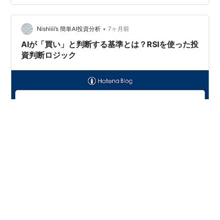
めの設定です。「早く入らなきゃ！」と焦って飛び込む
と、のぼせてしまう（高値掴みする）かもしれません。
•
3. 具体的なアクション:今は積極的な「買い」ではありま
Nishiiii’s 簡単AI投資分析
7ヶ月前
せん。積立設定はそのままにし…
AIが「買い」と判断する基準とは？RSIを使った投
資判断ロジック
「株価が下がったから買いだ！」と思って手を出した
ら、さらに暴落して大火傷…。投資初心者あるあるです
が、私も過去にこれで失敗しました。 私の自作Botで