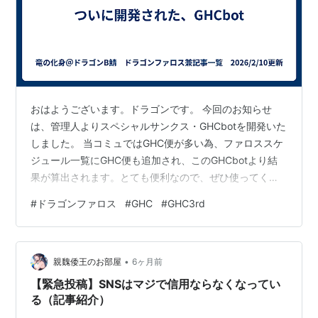
おはようございます。ドラゴンです。 今回のお知らせ
は、管理人よりスペシャルサンクス・GHCbotを開発いた
しました。 当コミュではGHC便が多い為、ファロススケ
ジュール一覧にGHC便も追加され、このGHCbotより結
果が算出されます。とても便利なので、ぜひ使ってくだ
さい。 ～ドラゴンファロス・GHC便について ルール概要
#
ドラゴンファロス
#
GHC
#
GHC3rd
～ 少数米・大数姫便とし、たいてい人数的に道中姫ルー
トで行きますが、姫攻略に至るには臨時様方の火力限界
突破、つまるところ姫必殺のメイン火力様も不可欠にな
•
ってきます。姫攻略までのプロセスが出来たとしても、
親魏倭王のお部屋
6ヶ月前
肝心の火力がなければ、押し切ることはできません。よ
【緊急投稿】SNSはマジで信用ならなくなってい
ってドラゴンファロス同様、…
る（記事紹介）