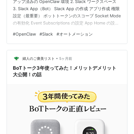
アップ済みの OpenClaw 環境 2. Slack ワークスペース
3. Slack App（Bot） Slack App の作成 アプリ作成 権限
設定（最重要） ボットトークンのスコープ Socket Mode
の有効化 Event Subscriptions の設定 App Home の設定
Slack App のインストール OpenClaw 側の設定 Slack プ
#
OpenClaw
#
Slack
#
オートメーション
ラグインを有効化 openclaw.json を編集 設定の反映
Slack で Bot を使ってみる チャンネルに Bot を追加 メッ
セージ送信 まとめ 注…
•
婦人のご褒美リスト
5ヶ月前
BoTトーク3年使ってみた！メリットデメリット
大公開！の話