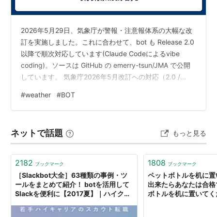
2026年5月29日、気象庁が警報・注意報体系の大幅な改
訂を実施しました。これに合わせて、bot も Release 2.0
以降で順次対応しています(Claude Codeによるvibe
coding)。ソースは GitHub の emerry-tsun/JMA で公開
しています。 気象庁2026年5月改訂への対応（2.0 /
2.1） 今回の改訂で一番大きいのは、警報レベルの段階が
#
weather
#
BOT
増えたことです。これまでは「注意報・警報・特別警
報」という区分でしたが、警報と特別警報の間に「危険
警報（Level 4）」が新設されました。bot 側でも、大
ネットで話題
もっと見る
雨・高潮・土砂災害の危険警報を受け取って投稿できる
よう…
2182
1808
ブックマーク
ブックマーク
［Slackbot大全］63種類の事例・ツ
ペットボトルを机に置
ールをまとめて紹介！ botを活用して
出来たらあなたは合格で
Slackを便利に【2017夏】｜ハイクラ
ボトルを机に置いてく
ス転職・求人情報サイト AMBI（アン
らあなたは合格です。
ビ）
底大好きbot） - カク