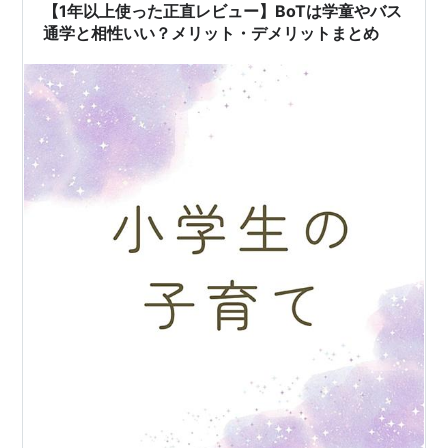
ド…
【1年以上使った正直レビュー】BoTは学童やバス
通学と相性いい？メリット・デメリットまとめ