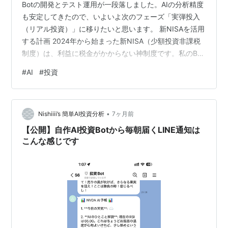
Botの開発とテスト運用が一段落しました。AIの分析精度
も安定してきたので、いよいよ次のフェーズ「実弾投入
（リアル投資）」に移りたいと思います。 新NISAを活用
する計画 2024年から始まった新NISA（少額投資非課税
制度）は、利益に税金がかからない神制度です。私のBot
が「買い時（売られすぎ）」判定を出したタイミング
#
AI
#
投資
で、新NISAの成長投資枠を使ってスポット購入していく
戦略を立てています。 どこの証券会社を使うか？ Botと
の連携しやすさや手数料の安さを考慮して、現在は以下
•
の2社を比較検討しています。 SBI証券: 投信マイレージ
Nishiiii’s 簡単AI投資分析
7ヶ月前
などポイント還元が強く、API環境も充実している印象。
【公開】自作AI投資Botから毎朝届くLINE通知は
楽天…
こんな感じです