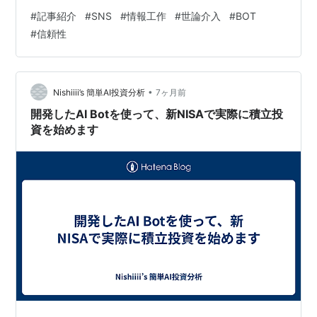
日新聞に、botによる情報工作の（推定される）仕組みが
#
記事紹介
#
SNS
#
情報工作
#
世論介入
#
BOT
解説されているので共有しておく。詳細は記事に譲る
#
信頼性
が、かなり巧妙化していて、おそらく見抜くのは難しい
だろう。 ただ、最近のトレンドを見るに、間違いなく操
作されていると思う。浮沈が不自然すぎる。 日本経済新
聞の社説、「誤情報に惑わされずSNSの賢い活用を」と
•
Nishiiii’s 簡単AI投資分析
7ヶ月前
あるが、しごく当たり前の事…
開発したAI Botを使って、新NISAで実際に積立投
資を始めます