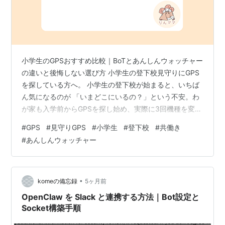
小学生のGPSおすすめ比較｜BoTとあんしんウォッチャー
の違いと後悔しない選び方 小学生の登下校見守りにGPS
を探している方へ。 小学生の登下校が始まると、いちば
ん気になるのが 「いまどこにいるの？」という不安。わ
が家も入学前からGPSを探し始め、実際に3回機種を変え
ました。調べれば調べるほど迷い、口コミを読めば読む
#
GPS
#
見守りGPS
#
小学生
#
登下校
#
共働き
ほど決められなくなる。GPS選びって、思っている以上
#
あんしんウォッチャー
にむずかしいんですよね。 結論｜うちがたどり着いた
GPSの答えはこれです 最終的に落ち着いたのは、あんし
んウォッチャーでした。理由はとてもシンプルで、 「学
校生活の動き」と「親の見守りたいポイント」がいちば
•
komeの備忘録
5ヶ月前
ん合っていたから。 機能…
OpenClaw を Slack と連携する方法｜Bot設定と
Socket構築手順