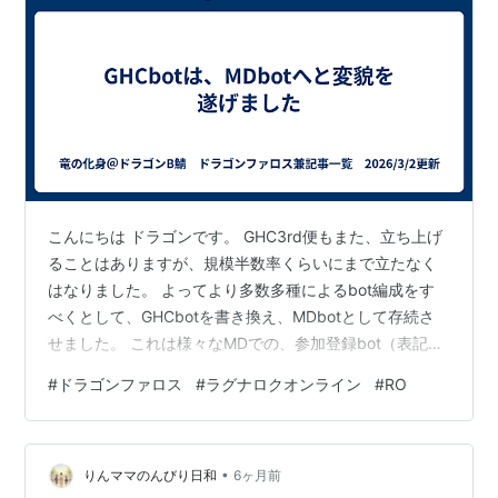
こんにちは ドラゴンです。 GHC3rd便もまた、立ち上げ
ることはありますが、規模半数率くらいにまで立たなく
はなりました。 よってより多数多種によるbot編成をす
べくとして、GHCbotを書き換え、MDbotとして存続さ
せました。 これは様々なMDでの、参加登録bot（表記UI
型）が、内部構造型に変化したものととらえてもらえれ
#
ドラゴンファロス
#
ラグナロクオンライン
#
RO
ばOKです。 ～MDbotコマンド～ /create → 職業選択 →
モーダルで Lv 入力 → チャンネルに紐づく保存/list → 一
覧出力/cancel → キャンセル機能/all_clear → 管理人主催
•
がオールクリア 変わったのはコマンド名（/ghcコマン
りんママのんびり日和
6ヶ月前