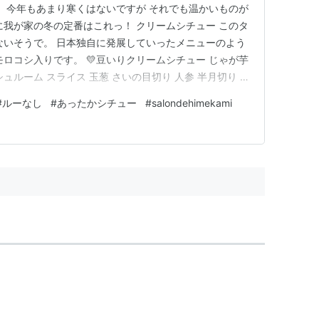
。 今年もあまり寒くはないですが それでも温かいものが
に我が家の冬の定番はこれっ！ クリームシチュー このタ
ないそうで。 日本独自に発展していったメニューのよう
ロコシ入りです。 💛豆いりクリームシチュー じゃが芋
ュルーム スライス 玉葱 さいの目切り 人参 半月切り い
（缶詰） ひよこ豆 （缶詰） 牛乳 丹那特濃牛乳 天日塩
#
ルーなし
#
あったかシチュー
#
salondehimekami
い鍋に材料をいれ、ひたひたの水を加えて煮る。ベイリーフ