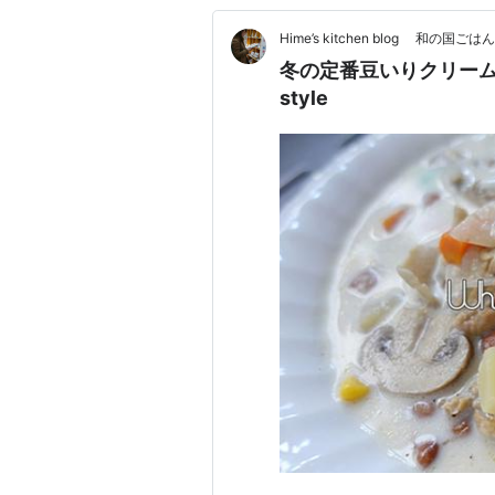
Hime’s kitchen blog 和の国ごは
冬の定番豆いりクリームシチュ
style