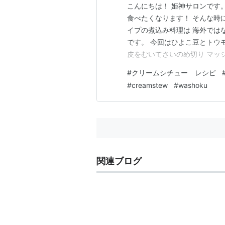
こんにちは！ 姫神サロンです
食べたくなります！ そんな時
イプの煮込み料理は 海外では
です。 今回はひよこ豆とトウモ
皮をむいてさいのめ切り マッシ
んげん 小口切り トウモロコシ 
#
クリームシチュー レシピ
黒胡椒 ベイリーフ 一枚 深
#
creamstew
#
washoku
を入れる。 …
関連ブログ