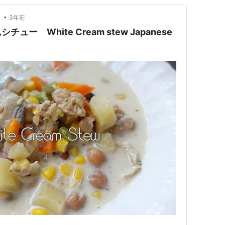
•
ん
3年前
ー White Cream stew Japanese