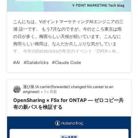
こんにちは、VポイントマーケティングAIエンジニアの三
浦 諒一です。 もう7月なのですが、今のところ東京は雨
の日が多く、梅雨らしい天候が続いています。こんなに
梅雨らしい梅雨は、なんだか久しぶりな気がしていま
す。 今年のDatabricksの年次のイベント「DATA＋AI
SUMMIT」のキーノートの動画が公開されていたので見
#
AI
#
Databricks
#
Claude Code
てみました。AIエージェントを本格的に利用するために
必要なデータや基盤に関するアップデートが多く、とて
も興味深かったのですが、その中で「試してみたい！」
運び屋 (A carrier(forwarder) changed his career to an
と真っ先に思ったのが「Omnigent」です。 Omnigentと
•
engineer)
1ヶ月前
は OmnigentはDatabricksが開発したAI…
OpenSharing × FSx for ONTAP — ゼロコピー共
有の新パスを検証する