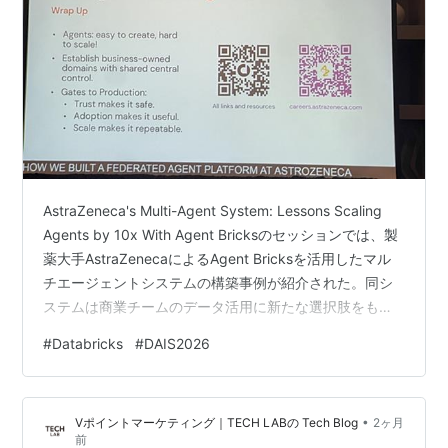
AstraZeneca's Multi-Agent System: Lessons Scaling
Agents by 10x With Agent Bricksのセッションでは、製
薬大手AstraZenecaによるAgent Bricksを活用したマル
チエージェントシステムの構築事例が紹介された。同シ
ステムは商業チームのデータ活用に新たな選択肢をもた
らしている。プラットフォームエンジニアリング担当の
#
Databricks
#
DAIS2026
Brian Burke氏とHomayoon Moradi氏は、エージェント
を大規模運用する上での課題と、その実務的な対策を共
有した。 ※本記事は、Data + AI Summit のセッションを
•
Vポイントマーケティング｜TECH LABの Tech Blog
2ヶ月
現…
前