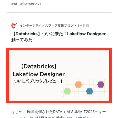
ングエージェントに任せることができるのですが、一方
#
AI
#
Databricks
でこのターンでいったい何をしたのかが振り返りにくく
なってきているな、と感じるようにもなりました。もし
かしたら自分が把握していないところで外部と通信をし
•
ていたり、意図していないファイルを変更してるかもし
インテージテクノスフィア技術ブログ
3ヶ月前
れません。 さらに、もしコーディングエージェントを大
【Databricks】ついに来た！Lakeflow Designer
勢で利用していくこ…
触ってみた
はじめに 昨年開催されたDATA + AI SUMMIT2025のキー
ノートで、特に注目された機能の1つ、Lakeflow