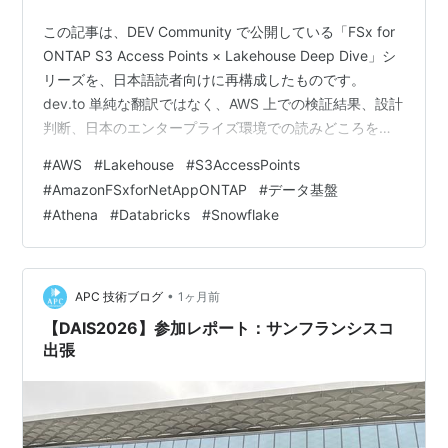
この記事は、DEV Community で公開している「FSx for
ONTAP S3 Access Points × Lakehouse Deep Dive」シ
リーズを、日本語読者向けに再構成したものです。
dev.to 単純な翻訳ではなく、AWS 上での検証結果、設計
判断、日本のエンタープライズ環境での読みどころを補
足し、最新情報を加えながら整理しています。 はじめに
#
AWS
#
Lakehouse
#
S3AccessPoints
Amazon FSx for ONTAP S3 Access Points を使うと、ソ
#
AmazonFSxforNetAppONTAP
#
データ基盤
ースファイルを S3 にコピーすることなく、NAS 上のフ
#
Athena
#
Databricks
#
Snowflake
ァイルデータに S3 互換 API でアクセスできる。 AWS ネ
イティブサ…
•
APC 技術ブログ
1ヶ月前
【DAIS2026】参加レポート：サンフランシスコ
出張