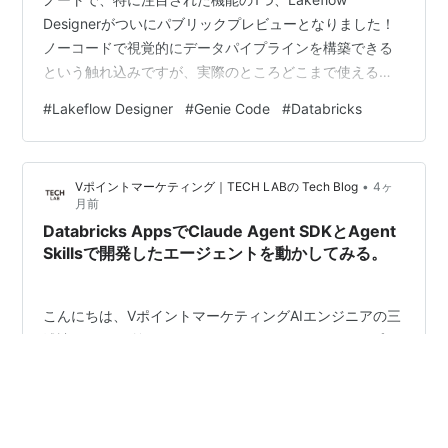
Designerがついにパブリックプレビューとなりました！
ノーコードで視覚的にデータパイプラインを構築できる
という触れ込みですが、実際のところどこまで使えるの
かは気になるところです。 本記事では、簡単なシナリオ
#
Lakeflow Designer
#
Genie Code
#
Databricks
を題材に実際にLakeflow Designerを触ってみたうえで、
どのようなことができるのか、操作感や全体的な印象を
中心にまとめていきます。 ついに来た！ こんにちは、イ
•
Vポイントマーケティング｜TECH LABの Tech Blog
4ヶ
ンテージテクノスフィアの本戸です。 冒頭のとおり、先
月前
日ついにLakeflow Designe…
Databricks AppsでClaude Agent SDKとAgent
Skillsで開発したエージェントを動かしてみる。