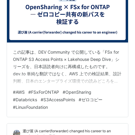
この記事は、DEV Community で公開している「FSx for
ONTAP S3 Access Points × Lakehouse Deep Dive」シ
リーズを、日本語読者向けに再構成したものです。
dev.to 単純な翻訳ではなく、AWS 上での検証結果、設計
判断、日本のエンタープライズ環境での読みどころを補
足し、最新情報を加えながら整理しています。 はじめに
#
AWS
#
FSxForONTAP
#
OpenSharing
OpenSharing（Delta Sharing の後継、Linux Foundation
#
Databricks
#
S3AccessPoints
#
ゼロコピー
ホスト）の credential vending メカニズムが FSx for
#
LinuxFoundation
ONTAP S3 Access Points で…
運び屋 (A carrier(forwarder) changed his career to an