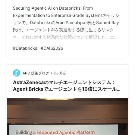
Securing Agentic AI on Databricks: From
Experimentation to Enterprise Grade Systemsのセッシ
ョンで、DatabricksのArun Pamulapati氏とSamrat Ray
氏は、エージェントAIを実運用する際に生じるリスク
と、それに対する体系的な対策について解説した。エー
ジェントAIは外部ツールやAPIと連携し自律的に動作する
#
Databricks
#
DAIS2026
ため、従来のML運用では想定していなかった攻撃面が生
じる点を強調した。 ※本記事は、Data + AI Summit のセ
ッションを現地で視聴したエンジニアが、内容をできる
•
限り客観的に共…
APC 技術ブログ
2ヶ月前
AstraZenecaのマルチエージェントシステム：
Agent Bricksでエージェントを10倍にスケールし
た教訓