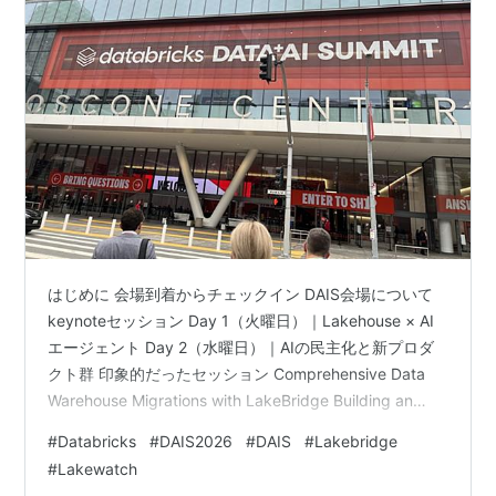
はじめに 会場到着からチェックイン DAIS会場について
keynoteセッション Day 1（火曜日）｜Lakehouse × AI
エージェント Day 2（水曜日）｜AIの民主化と新プロダ
クト群 印象的だったセッション Comprehensive Data
Warehouse Migrations with LakeBridge Building an
Explainable AI Research Agent With Databricks Genie
#
Databricks
#
DAIS2026
#
DAIS
#
Lakebridge
Lakewatch — オープンセキュリティレイクハウス セッ
#
Lakewatch
ション以外の楽しみも充実 DAIS終了後のオフ おわりに