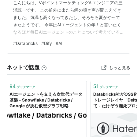
こんにちは、VポイントマーケティングAIエンジニアの三
浦諒一です。 この前外に出たら蝉の鳴き声が聞こえてき
ました。気温も高くなってきたし、そろそろ夏がやって
きたようです。 今年はAIエージェントの年！と言いたく
なるほど毎日AIエージェントのことについて考えている
気がします。色々なAIエージェントを使ったり作ったり
#
Databricks
#
Dify
#
AI
しているのですが、それらの利用状況をどこか一箇所に
まとめたいな、と思っていてその環境としてDatabricks
を検討しています。 以前はコーディングエージェントの
ネットで話題
もっと見る
ログをDatabricksに記録する、といったことを試してい
て、その内容はこちらの記事にまとめています。
techblog.…
94
51
ブックマーク
ブックマーク
AIエージェントを支える次世代データ
Databricks社がOS
基盤 - Snowflake / Databricks /
トレージレイヤ「Delta
Google が挑む仮想グラフ戦略
て - たけぞう瀕死ブロ