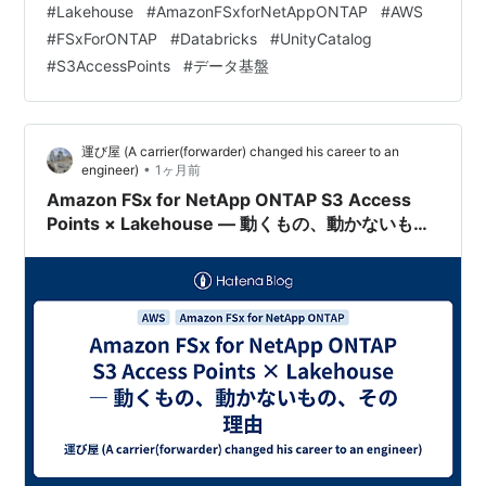
#
Lakehouse
#
AmazonFSxforNetAppONTAP
#
AWS
Databricks から FSx for ONTAP S3 Access Points への
#
FSxForONTAP
#
Databricks
#
UnityCatalog
接続は部分的に動作するが、本番利用にはブロッカーが
#
S3AccessPoints
#
データ基盤
ある。 UC External Location: セッションポリシーが
S3…
運び屋 (A carrier(forwarder) changed his career to an
•
engineer)
1ヶ月前
Amazon FSx for NetApp ONTAP S3 Access
Points × Lakehouse — 動くもの、動かないも
の、その理由