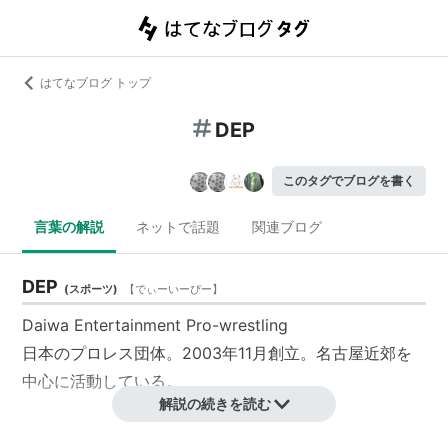
はてなブログ トップ
DEP
このタグでブログを書く
言葉の解説
ネットで話題
関連ブログ
DEP
(
スポーツ
)
【
でぃーいーぴー
】
Daiwa Entertainment Pro-wrestling
日本のプロレス団体。2003年11月創立。名古屋近郊を
中心に活動している。
解説の続きを読む
DEP
(
コンピュータ
)
【
でぃーいーぴー
】