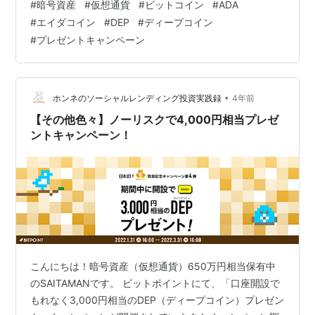
#
暗号資産
#
仮想通貨
#
ビットコイン
#
ADA
ADA1,000円、DEP1,000円）がもらえちゃいます！ さら
#
エイダコイン
#
DEP
#
ディープコイン
に、今なら、小田会長の著書「1時間でわかる 再入門！こ
#
プレゼントキャンペーン
れからのビットコイン 」のオンライン版もプレゼントさ
れます。 まさに、暗号資産（仮想通貨）投資の「スター
ターセット」という内容のキャンペーンになっ…
•
ホンネのソーシャルレンディング投資実践録
4年前
【その他色々】ノーリスクで4,000円相当プレゼ
ントキャンペーン！
こんにちは！暗号資産（仮想通貨）650万円相当保有中
のSAITAMANです。 ビットポイントにて、「口座開設で
もれなく3,000円相当のDEP（ディープコイン）プレゼン