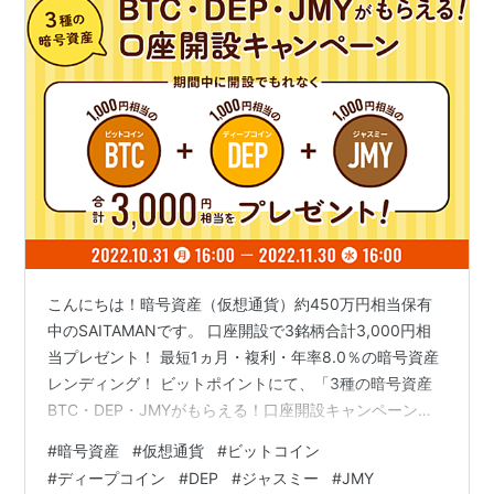
こんにちは！暗号資産（仮想通貨）約450万円相当保有
中のSAITAMANです。 口座開設で3銘柄合計3,000円相
当プレゼント！ 最短1ヵ月・複利・年率8.0％の暗号資産
レンディング！ ビットポイントにて、「3種の暗号資産
BTC・DEP・JMYがもらえる！口座開設キャンペーン」
が開始されました。 本キャンペーンでは、口座開設する
#
暗号資産
#
仮想通貨
#
ビットコイン
だけで3,000円相当（BTC1,000円、DEP1,000円、
#
ディープコイン
#
DEP
#
ジャスミー
#
JMY
JMY1,000円）がもらえちゃいます！ ビットポイントで