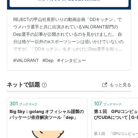
REJECTの甲山社長肝いりの動画企画「DDキッチン」で
ウメハラ選手と共に出演されているVALORANT部門の
Dep選手の記事が公開されているのを見かけました。 自
分は格ゲー以外のeスポーツシーンは追いかけていないの
ですが、「DDキッチン」をきっかけにDep選手を知った
ので、こういう記事を見れるのは選手を知れてありがた
#
VALORANT
#
Dep
#
インタビュー
いですね。 RC Dep「30歳くらいまでは絶対に選手を続
けたいですね」「僕は日本のVALORANTのオフライン大
会で優勝したことがないんです。来年はこの悔しさを晴
ネットで話題
もっと見る
らしたいなと思ってます」― 英語ロスターで戦った今シ
ーズンと現役続行。そして、次の目標を語る👉
https://t.c…
301
107
ブックマーク
ブックマーク
Big Sky :: golang オフィシャル謹製の
第１回 GPUコンピ
パッケージ依存解決ツール「dep」
びCUDAについて | G-
第１回 「GPUコンピュ