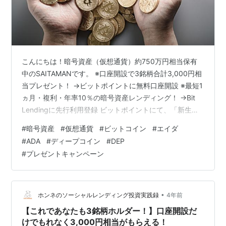
こんにちは！暗号資産（仮想通貨）約750万円相当保有
中のSAITAMANです。 ※口座開設で3銘柄合計3,000円相
当プレゼント！ →ビットポイントに無料口座開設 ※最短1
ヵ月・複利・年率10％の暗号資産レンディング！ →Bit
Lendingに先行利用登録 ビットポイントにて、「新生活
応援!3銘柄スターターセット口座開設キャンペーン」が
#
暗号資産
#
仮想通貨
#
ビットコイン
#
エイダ
開催されています！ 本キャンペーンでは、口座開設する
#
ADA
#
ディープコイン
#
DEP
だけで3,000円相当（BTC1,000円、ADA1,000円、
#
プレゼントキャンペーン
DEP1,000円）がもらえちゃいます！ さらに、今なら、
小田会長の著書「1時間でわかる 再入門！これからのビッ
トコイン 」のオンライン版もプレ…
•
ホンネのソーシャルレンディング投資実践録
4年前
【これであなたも3銘柄ホルダー！】口座開設だ
けでもれなく3,000円相当がもらえる！