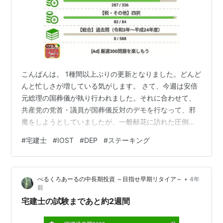
こんばんは。 1種間以上ぶりの更新となりました。どんど
んと忙しさが増している気がします。 さて、今週は安倍
元総理の国葬儀が執り行われました。それに合わせて、
共産党の党首・議員が国葬儀反対のデモを行なって、邪
魔をしようとしていましたが、一般献花に訪れた圧倒的
な人数に霞むくらいの人数しか集められず、醜態をさら
#
宅建士
#
IOST
#
DEP
#
ステーキング
したといったところでしょうか。 だいたい、弔意を強制
するなといった輩が、弔意を示す人の邪魔をするのはど
ういった思考回路なのか。弔意を示したくないなら、布
•
べるくろあーるの中長期投資 ～目指せ早期リタイア～
4年
団でもかぶって寝てればいいんですよ。反対派が6割！と
前
反対派をずっと大きく取り上げていたTV局も、結局は放
宅建士の試験まであと約2週間
送するといった状況でしたが、それならそ…