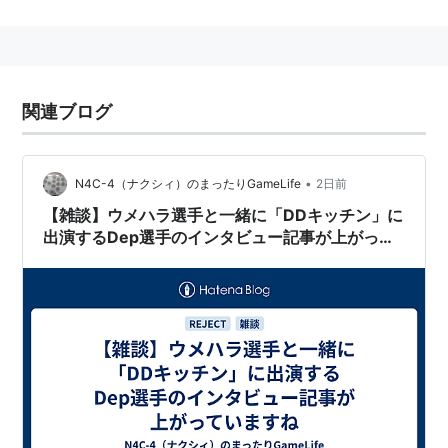
データ実行防止
WindowsXP ServicePack2から搭載されはじめたメモ
リへの不正なデータ書き込みを防ぐための技術、
関連ブログ
CPUを利用し、実行しているプログラムのメモリ領域以
外を全て実行不可能領域としてマーキングすることによ
り不正な書き込みを防ぐ技術。
•
N4C-4（ナクシィ）のまったりGameLife
2日前
ただしそれには64ビットに対応しているCPU
*1
が必要
【雑談】ウメハラ選手と一緒に「DDキッチン」に
だが、SP2ダウンロード開始時点でSP2に未対応な一部
出演するDep選手のインタビュー記事が上がって
アプリにおいて起動時にブルースクリーンやネットワー
いますね
クに接続できなくなるなどの障害が発生している。
*1
:
Athlon64、Opteron、Itanium等