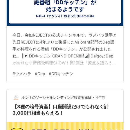
今日、突如REJECTの公式チャンネルで、ウメハラ選手と
先日REJECTに4年ぶりに復帰したValorant部門のDep選
手が料理を作る番組「DDキッチン」が公開されました
ね。 ||◤ DDキッチン GRAND OPEN!!!🍾◢||DaigoとDep
がおりなす新感覚料理SHOW！第1回は「原点を語ろう！
おふくろの味」成り行き任せなハンバーグ&麻婆茄子づく
#
ウメハラ
#
Dep
#
DDキッチン
りに注目！#DDキッチン pic.twitter.com/XQpTkKNNbv
— REJECT (@RC_REJECT) 2025年12月25日
www.youtube.com 年齢差が20歳近い2人が、今回はお互
•
いのお袋の味を再現するとい…
ホンネのソーシャルレンディング投資実践録
4年前
【3種の暗号資産】口座開設だけでもれなく計
3,000円相当もらえる！