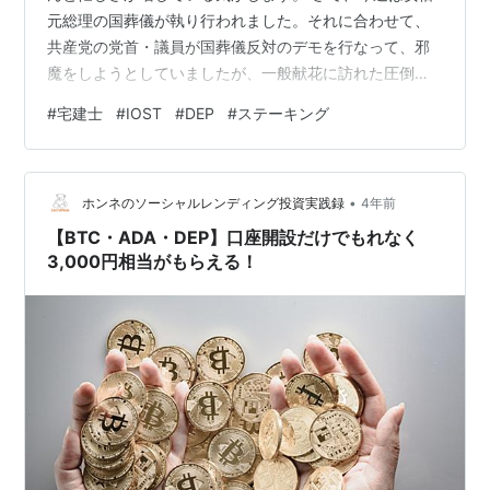
元総理の国葬儀が執り行われました。それに合わせて、
共産党の党首・議員が国葬儀反対のデモを行なって、邪
魔をしようとしていましたが、一般献花に訪れた圧倒的
な人数に霞むくらいの人数しか集められず、醜態をさら
#
宅建士
#
IOST
#
DEP
#
ステーキング
したといったところでしょうか。 だいたい、弔意を強制
するなといった輩が、弔意を示す人の邪魔をするのはど
ういった思考回路なのか。弔意を示したくないなら、布
•
団でもかぶって寝てればいいんですよ。反対派が6割！と
ホンネのソーシャルレンディング投資実践録
4年前
反対派をずっと大きく取り上げていたTV局も、結局は放
【BTC・ADA・DEP】口座開設だけでもれなく
送するといった状況でしたが、それならそ…
3,000円相当がもらえる！