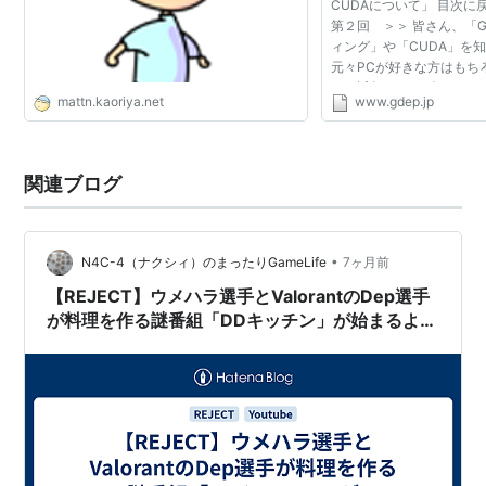
CUDAについて」 
第２回 ＞＞ 皆さん、「
ィング」や「CUDA」を
元々PCが好きな方はもち
ても近年のコンピュータ
mattn.kaoriya.net
www.gdep.jp
ことがある方も多いかと
的にどういうものであるかを
関連ブログ
•
N4C-4（ナクシィ）のまったりGameLife
7ヶ月前
【REJECT】ウメハラ選手とValorantのDep選手
が料理を作る謎番組「DDキッチン」が始まるよう
です