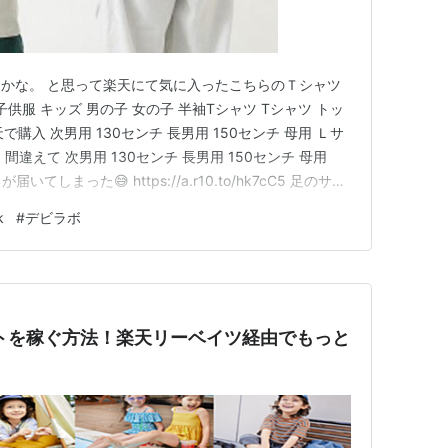
かな。 と思って楽天にて気に入ったこちらのＴシャツ
子供服 キッズ 男の子 女の子 半袖Tシャツ Tシャツ トッ
天で購入 次男用 130センチ 長男用 150センチ 母用 Ｌサ
違えて 次男用 130センチ 長男用 150センチ 母用
てしまった😅 https://a.r10.to/hk7cC5 足のサイ
けど、さすがにおデブな母は同じサイズの服は着られない
k
#
デビラボ
イントを稼ぐ方法！楽天リーベイツ経由でもっと