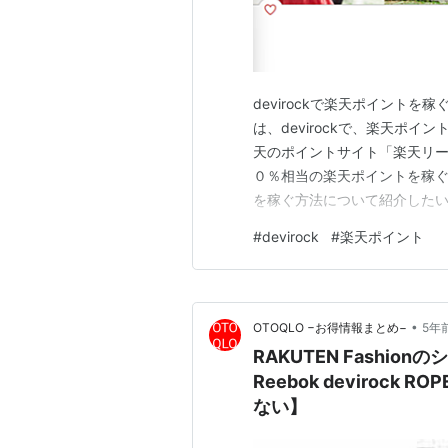
devirockで楽天ポイント
は、devirockで、楽天ポイン
天のポイントサイト「楽天リーベ
０％相当の楽天ポイントを稼ぐこ
を稼ぐ方法について紹介したいと
天リーベイツ」利用で楽天ポイ
#
devirock
#
楽天ポイント
稼げるの？ 楽天リーベイツ（Reb
•
OTOQLO −お得情報まとめ−
5年
RAKUTEN Fashio
Reebok devirock R
ない】