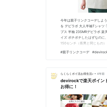
今年は親子リンクコーデしよう
を デビラボ 大人半袖Tシャツ 
プス 半袖 23SMRデビラボ 楽
イズ ポチポチしたはずなのに、間
150センチ（長男と同じもの） が届い
ズは一緒で靴下は兼用してる
#
親子リンクコーデ
#
deviroc
💀
•
らくらくポイ活お得生活♪
4年前
devirockで楽天ポ
お得に！