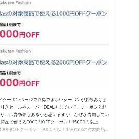
はブランドクーポンページで取得できないクーポンが多数ありま
引きセールやスーパーDEALもしていて、クーポンと組
なり、広告効果もあるかと思いますが、なぜか告知してい
象商品で使える2000円OFFクーポン！15000円以上​​
00円OFFクーポン！8000円以上​​devirockの対象商品
00円以上​​devirockの対象商品で使える200円OFFク