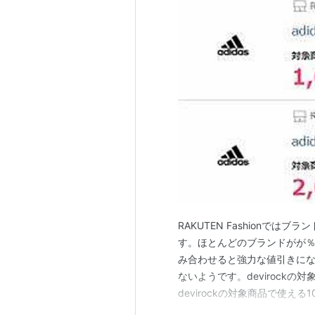
RAKUTEN Fashionで
す。ほとんどのブランドがが％
み合わせると強力な値引きに
ないようです。​devirockの対
devirockの対象商品で使える10
で使える500円OFFクーポン！35