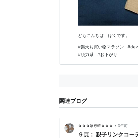
どもこんちは、ぼくです。
#
楽天お買い物マラソン
#
dev
#
脱力系
#
お下がり
関連ブログ
•
☆☆☆家族帳☆☆☆
3年前
９頁： 親子リンクコー