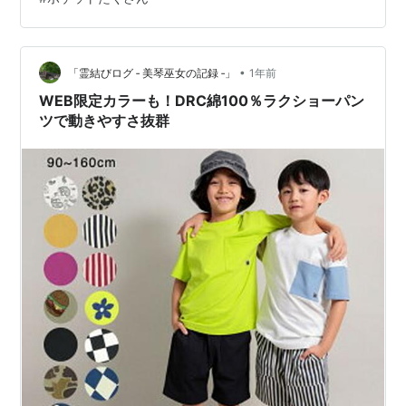
デザインで、 シンプルなトップスと合わせてもおしゃれ
に決まる！ おもちゃやお菓子をポケットに入れて、冒険
ごっこも楽しめちゃう。 この夏は、子供服Beeのパラシ
ュートパンツで、 アクティ…
•
「霊結びログ ‐ 美琴巫女の記録 ‐」
1年前
WEB限定カラーも！DRC綿100％ラクショーパン
ツで動きやすさ抜群