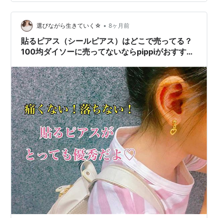
用を作るなら、このバランスを真似したい。 そう思わせ
てくれる、私の『黒』のアーカイブのひとつだ。
•
選びながら生きていく☆
8ヶ月前
貼るピアス（シールピアス）はどこで売ってる？
100均ダイソーに売ってないならpippiがおすすめ
【子供も安心・医療用シール】