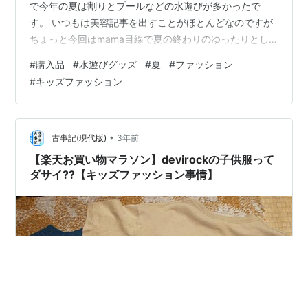
で今年の夏は割りとプールなどの水遊びが多かったで
す。 いつもは美容記事を出すことがほとんどなのですが
ちょっと今回はmama目線で夏の終わりのゆったりとし
た記事になります。 いつもはありがたいことにご提供頂
#
購入品
#
水遊びグッズ
#
夏
#
ファッション
いたものの商品紹介などが多いのですが、 今回はオール
#
キッズファッション
購入品の安価で買って良かったなと思うものをご紹介も
兼ねたいと思います✨ 今年の夏は長女がとにかく水遊び
が大好きで毎週…とまでは言いませんが 水があるところ
に出掛けて過ごしました。 今まで来ていた子供の水着は
•
古事記(現代版)
3年前
小さくなってしまったり、 昨年…
【楽天お買い物マラソン】devirockの子供服って
ダサイ??【キッズファッション事情】