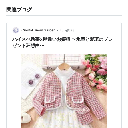
関連ブログ
•
Crystal Snow Garden
13時間前
ハイスぺ執事×勘違いお嬢様 〜氷室と愛琉のプレ
ゼント狂想曲〜