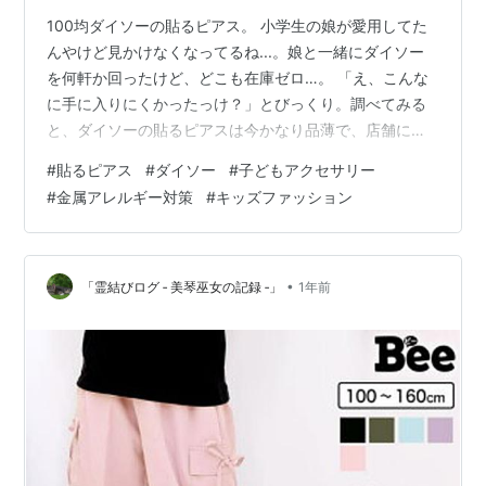
100均ダイソーの貼るピアス。 小学生の娘が愛用してた
んやけど見かけなくなってるね...。娘と一緒にダイソー
を何軒か回ったけど、どこも在庫ゼロ…。 「え、こんな
に手に入りにくかったっけ？」とびっくり。調べてみる
と、ダイソーの貼るピアスは今かなり品薄で、店舗によ
っては完全に消えている状態。 100均あるあるだけど、
#
貼るピアス
#
ダイソー
#
子どもアクセサリー
このまま廃盤になっていくのかな。ただ、貼るピアスが
#
金属アレルギー対策
#
キッズファッション
買えるのは100均ダイソーだけじゃない✨️ 子供でも安心
して使える「pippi」も人気。 こちらも医療用シールで肌
にもやさしいよ。しかもネットで買えるから種類も多く
て確実に買える！ うちの娘も使っているけど、100均よ
•
「霊結びログ ‐ 美琴巫女の記録 ‐」
1年前
り粘着が長持ちで、…