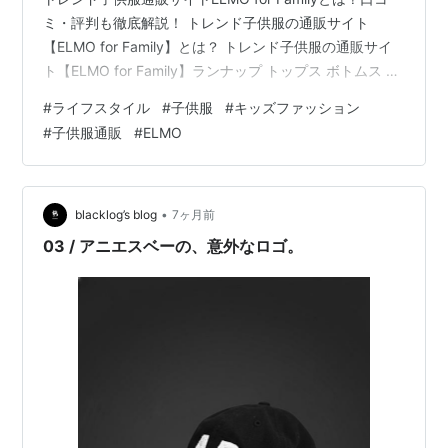
ミ・評判も徹底解説！ トレンド子供服の通販サイト
【ELMO for Family】とは？ トレンド子供服の通販サイ
ト【ELMO for Family】ランナップ トップス ボトムス ワ
ンピース セットアップ アウター シューズ アクセサリー
#
ライフスタイル
#
子供服
#
キッズファッション
「ELMO for Family」の魅力 展開するトレンド性とデザ
#
子供服通販
#
ELMO
インが魅力 親子リンクコーデが可能 豊富なサイズ展開が
魅力 リーズナブルな価格で購入可能 頻繁な新商品追加が
魅力 便利なオンラインショッピング体験 トレンド子供服
の通販サイト【…
•
blacklog’s blog
7ヶ月前
03 / アニエスベーの、意外なロゴ。