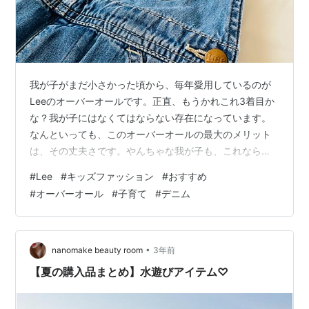
我が子がまだ小さかった頃から、毎年愛用しているのが
Leeのオーバーオールです。正直、もうかれこれ3着目か
な？我が子にはなくてはならない存在になっています。
なんといっても、このオーバーオールの最大のメリット
は、その丈夫さです。やんちゃな我が子も、これなら多
少の汚れや擦り傷も気にせず、思いっきり遊ぶことがで
#
Lee
#
キッズファッション
#
おすすめ
きます。洗濯機でガンガン洗ってもへこたれない耐久性
#
オーバーオール
#
子育て
#
デニム
も、忙しいママにはありがたいポイントです。 定番だか
ら大人とリンクコーデも楽しめる シンプルで飽きないデ
ザイン 流行に左右されないシンプルなデザインは、どん
なトップスとも合わせやすく、長く愛用できます。Tシャ
•
nanomake beauty room
3年前
ツと合わせてカジュアルにしたり、ブラ…
【夏の購入品まとめ】水遊びアイテム♡