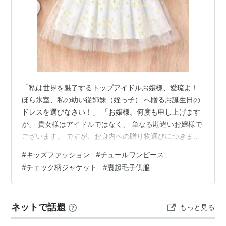
「私は世界を魅了するトップアイドルお嬢様、愛琉よ！
ほら氷室、私の幼い従姉妹（姪っ子） へ贈るお誕生日の
ドレスを選びなさい！」 「お嬢様。何度も申し上げます
が、 貴女様はアイドルではなく、 単なる勘違いお嬢様で
ございます。 ですが、お身内への贈り物選びにつきまし
ては、 この氷室にお任せください」 ハイスペック執事の
#
キッズファッション
#
チュールワンピース
氷室は、 タブレット上に一着のセットアップを提示し
#
チェック柄ジャケット
#
裏起毛子供服
た。 「こちら、 『ポシェット付き 裏起毛チュールワン
ピース＆チェック柄ジャケット』 でございます」 「なに
よこれ！ チェック柄がクラシックで、 スカートがふわふ
ネットで話題
もっと見る
わで超絶可愛じゃない！」 「ええ、お嬢様の派手すぎる
お好みとは異なり、 …