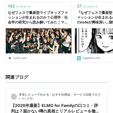
143
37
ブックマーク
ブックマーク
なぜフェスで量産型ライブキッズファ
『なぜフェスで量産型
ッションが生まれるのか？心理学・社
ァッションが生まれる
会学の研究から読み解いてみた｜マサ
のnoteが興味深い…
ヒ ヨシオカ（赤鬼レザーワークス）
ているはずが同じよう
しまうのはなぜなのか
note.com
togetter.com
関連ブログ
本音レビューでわかる！おすすめ商品・サービス比較ブログ
•
4ヶ月前
【2026年最新】ELMO for Familyの口コミ・評
判は？届かない噂の真相とリアルレビューを徹底