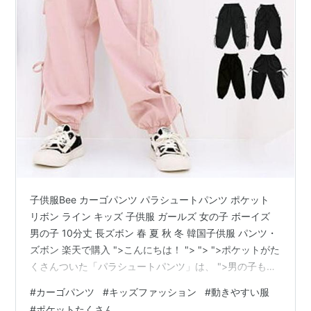
子供服Bee カーゴパンツ パラシュートパンツ ポケット
リボン ライン キッズ 子供服 ガールズ 女の子 ボーイズ
男の子 10分丈 長ズボン 春 夏 秋 冬 韓国子供服 パンツ・
ズボン 楽天で購入 ">こんにちは！ "> "> ">ポケットがた
くさんついた「パラシュートパンツ」は、 ">男の子も女
の子も大好き！ "> "> ">子供服Beeなら、デザインも豊
#
カーゴパンツ
#
キッズファッション
#
動きやすい服
富でどれにしようか迷っちゃうかも？ リボンやラインの
#
ポケットたくさん