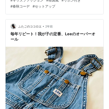
#
キッズファッション
#
韓国風
#
リボン付き
ーで、シンプルながらも大人っぽく洗練された印象を与
#
春秋コーデ
#
セットアップ
えます。リボンが付いたデザインで、可愛さも十分に演
出でき、普段着としてもおしゃれなお出かけ着としても
活躍します。動きやすいチュールスカートで、元気な子
供たちにぴったりのアイテムです。カジュアルでもあ
•
ふたごのココロエ
2年前
り、少しフォーマルに…
毎年リピート！我が子の定番、Leeのオーバーオ
ール