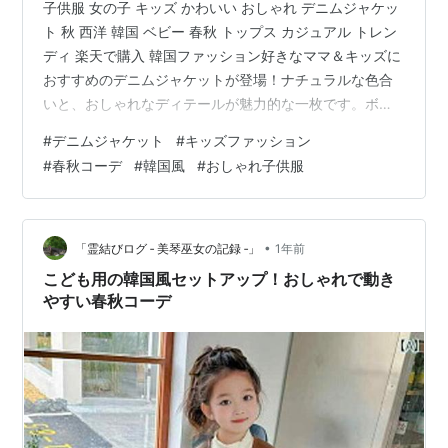
子供服 女の子 キッズ かわいい おしゃれ デニムジャケッ
ト 秋 西洋 韓国 ベビー 春秋 トップス カジュアル トレン
ディ 楽天で購入 韓国ファッション好きなママ＆キッズに
おすすめのデニムジャケットが登場！ナチュラルな色合
いと、おしゃれなディテールが魅力的な一枚です。ボタ
ンやポケットのデザインにもこだわりが感じられ、シン
#
デニムジャケット
#
キッズファッション
プルながらも洗練された印象に。どんなコーディネート
#
春秋コーデ
#
韓国風
#
おしゃれ子供服
にもなじみやすく、カジュアルなパンツスタイルにも、
ガーリーなスカートコーデにもぴったり。季節の変わり
目に活躍すること間違いなしです！
•
「霊結びログ ‐ 美琴巫女の記録 ‐」
1年前
こども用の韓国風セットアップ！おしゃれで動き
やすい春秋コーデ