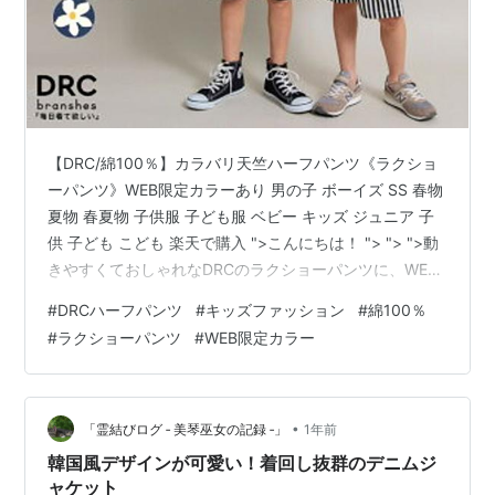
【DRC/綿100％】カラバリ天竺ハーフパンツ《ラクショ
ーパンツ》WEB限定カラーあり 男の子 ボーイズ SS 春物
夏物 春夏物 子供服 子ども服 ベビー キッズ ジュニア 子
供 子ども こども 楽天で購入 ">こんにちは！ "> "> ">動
きやすくておしゃれなDRCのラクショーパンツに、WEB
限定カラーが登場！🌟 綿100％の柔らかい素材で、暑い
#
DRCハーフパンツ
#
キッズファッション
#
綿100％
季節もサラッと快適。 ウエストはゴム仕様で、子どもで
#
ラクショーパンツ
#
WEB限定カラー
も簡単に履けます。 公園やお出かけ、おうち時間まで、
どんなシーンでも活躍してくれる優れもの。 限定カラー
で周りと差をつけて、おしゃれ度アップ！ 今しか手に入
らないカラーをぜひチェックしてみてくだ…
•
「霊結びログ ‐ 美琴巫女の記録 ‐」
1年前
韓国風デザインが可愛い！着回し抜群のデニムジ
ャケット