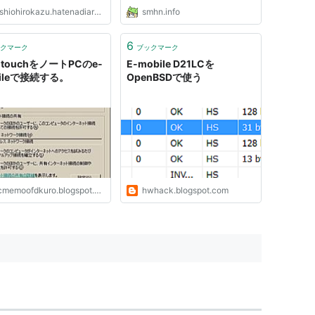
shiohirokazu.hatenadiary.org
smhn.info
6
クマーク
ブックマーク
d touchをノートPCのe-
E-mobile D21LCを
ileで接続する。
OpenBSDで使う
memoofdkuro.blogspot.com
hwhack.blogspot.com