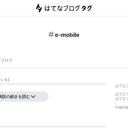
e-mobile
連ブログ
ばいる
】
はてな
はてな
解説の続きを読む
はてな
Copyrig