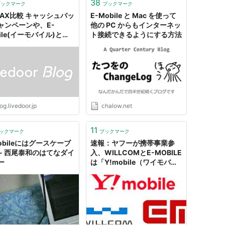
38
ブックマーク
ブックマーク
MAX比較 キャッシュバッ
E-Mobile と Mac を使って
ャンペーンや、E-
他の PC からもインターネッ
ile(イーモバイル)と
ト接続できるようにする方法
MAXの速度比較
og.livedoor.jp
chalow.net
11
ックマーク
ブックマーク
obileにはグースケーブ
速報：ヤフーが携帯事業参
 - 西尾泰和のはてなダイ
入、WILLCOMとE-MOBILE
ー
は「Y!mobile（ワイモバイ
ル）」に - すまほん!!