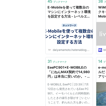
45
38
ブックマーク
E-Mobileを使って複数台の
Wi
マシンにインターネット環境
クキ
を設定する方法 - レベルエン
Mob
ター山本大のブログ
Wi
daiyamamoto.hatenablog.com
bl
31
14
ブックマーク
ブ
EeePC901×E-MOBILEの
e-m
「にねんMAX契約で14,980
ルだ
円」は本当に安いのか。 - う
アリ
ぐ美だいありー
E-MOBILE, EeePC | 23:39 | 7月
12日から発売されているEee PC
901。イーモバイルとの同時契約
したときの値引き額がすごいとい
うことで、釣られた方も多いので