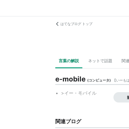
はてなブログ トップ
言葉の解説
ネットで話題
関
e-mobile
(
コンピュータ
)
【
いーも
>イー・モバイル
関連ブログ