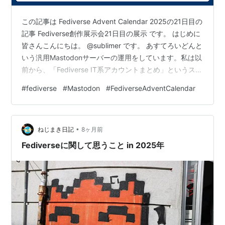
この記事は Fediverse Advent Calendar 2025の21日目の
記事 Fediverse創作展示会21日目の展示 です。 はじめに
皆さんこんにちは。 @sublimer です。 あすてろいどんと
いう汎用Mastodonサーバーの運用をしています。私は以
前から、「Fediverse IT系アカウントまとめ」というスプ
レッドシートに、Fediverse上の技術系のアカウント情報
#
fediverse
#
Mastodon
#
FediverseAdventCalendar
を登録して公開していました。 詳細については、以前記
事に書いているのでもしよかったら読んでみてくださ
い。sublimer.hatenablog.com今回、新しくWebアプリケ
•
ーションとしてまとめサイト…
ねじまき日記
8ヶ月前
Fediverseに関して思うこと in 2025年