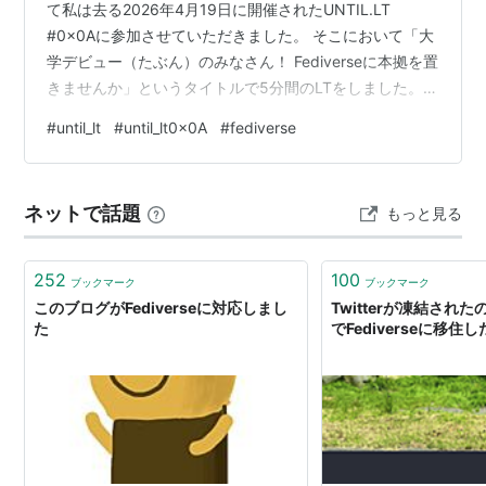
て私は去る2026年4月19日に開催されたUNTIL.LT
#0x0Aに参加させていただきました。 そこにおいて「大
学デビュー（たぶん）のみなさん！ Fediverseに本拠を置
きませんか」というタイトルで5分間のLTをしました。こ
の記事ではどのような話をしたのかをブログの記事とい
#
until_lt
#
until_lt0x0A
#
fediverse
う形にして記録していこうかと思います。 タイトル じお
るというところに所属しているEkasiliconと申します。今
回は、1年生の方も多いでしょうから「大学デビュー（た
ネットで話題
もっと見る
ぶん）のみなさん！ Fediverseに本拠を置きませんか」と
いうタイトルでLTをさせて…
252
100
ブックマーク
ブックマーク
このブログがFediverseに対応しまし
Twitterが凍結されたの
た
でFediverseに移住し