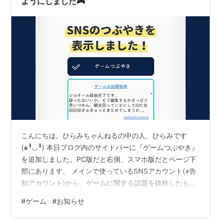
ようにしました🎮
こんにちは。ひらみちゃんねるの中の人、ひらみです
(๑╹◡╹) 本日ブログ内のサイドバーに『ゲームつぶやき』
を追加しました。PC版だと右側、スマホ版だとページ下
部にあります。 メインで使っているSNSアカウント(≠告
知アカウント)から、ゲームに関する話題を抜粋したもの
になります。いない気はしますけれども、もっと遡りた
#
ゲーム
#
お知らせ
い人は、直接notestockに飛んだ方がいいかもしれませ
ん。 以上、ブログ更新のお知らせでした。 ほな、また…