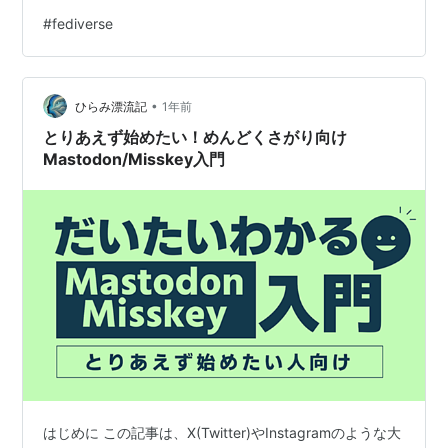
た日：2023年3月30日 今までに登録したサーバーは7個
#
fediverse
あり、サービス終了したものを除く5個*1はアカウントが
現存しています。長いこと、マストドン系が良いと考え
ていましたが、いまはMisskey系も良いなぁ*2と思って
•
います。 今までに寄付したもの Misskey（ソフ…
ひらみ漂流記
1年前
とりあえず始めたい！めんどくさがり向け
Mastodon/Misskey入門
はじめに この記事は、X(Twitter)やInstagramのような大