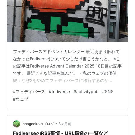
フェディバースアドベントカレンダー 最近あまり触れて
なかったFediverseについて少しだけ書こうかなと。 ※こ
の記事はFediverse Advent Calendar 2025 18日目の記事
です。 最近こんな記事を読んだ。 ・私のウェブの価値
観：なぜXをやめてフェディバースに移行するのか
cybercultural.com 「プラットフォームに自分の言葉を送
#
フェディバース
#
fediverse
#
activitypub
#
SNS
るということは、好むと好まざるとにかかわらず、その
#
ウェブ
プラットフォームの価値観に投票するということであ
る。」 いやー、ほんとそうだよね。これもあって、
Twitter(X)はほぼブログの更新通知だけになってしまっ
た。 あと「My Web …
•
hoageckoのブログ
8ヶ月前
FediverseのRSS事情 - URL構造の一覧など