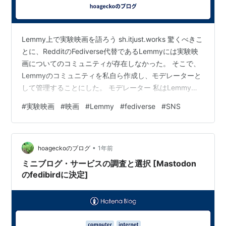
Lemmy上で実験映画を語ろう sh.itjust.works 驚くべきこ
とに、RedditのFediverse代替であるLemmyには実験映
画についてのコミュニティが存在しなかった。 そこで、
Lemmyのコミュニティを私自ら作成し、モデレーターと
して管理することにした。 モデレーター 私はLemmyや
Reddit、Discrodを含むコミュニティの管理は今回が初め
#
実験映画
#
映画
#
Lemmy
#
fediverse
#
SNS
てだ。 まだコメントやスレッドの投稿はコミュニティに
対して行われていないが、これから私の管理が未熟で初
めてだからこそ起こるこのコミュニティの問題が噴出す
•
るだろう。 問題は起きないことに越したことはないが、
hoageckoのブログ
1年前
もしそれが起きてしまったとし…
ミニブログ・サービスの調査と選択 [Mastodon
のfedibirdに決定]