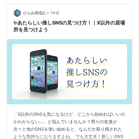
こんな感じだよ ✼••┈┈Blog&Channel
•
About┈┈••✼BlogTitle：らみろぐ。URL：https://hrm-
ひらみ漂流記
1年前
chnl.hateblo.jp/Bl…
✨あたらしい推しSNSの見つけ方！｜X以外の居場
所を見つけよう
「X以外のSNSも気になるけど、どこから始めればいいの
かわからない…」と悩んでいませんか？周りの友達が
次々と他のSNSを使い始めると、なんだか取り残された
ような気持ちになりますよね。 でも大丈夫！新しいSNS