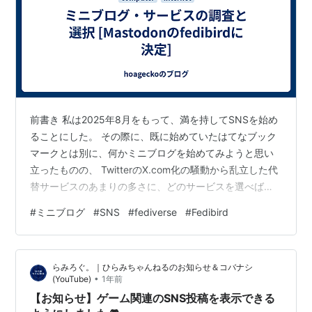
前書き 私は2025年8月をもって、満を持してSNSを始め
ることにした。 その際に、既に始めていたはてなブック
マークとは別に、何かミニブログを始めてみようと思い
立ったものの、 TwitterのX.com化の騒動から乱立した代
替サービスのあまりの多さに、どのサービスを選べばい
いのか戸惑うばかりだった。 そこで、その種類や機能を
#
ミニブログ
#
SNS
#
fediverse
#
Fedibird
調べてみて、これらのサービスへの考え方をまとめてみ
ることにした。 私が求めること 私は、ミニブログ・サー
ビスの理想として、 包摂するユーザーが多く交流が活発
らみろぐ。｜ひらみちゃんねるのお知らせ＆コバナシ
(SNSなので) 性的・政治的なセンシティブな投稿の自由
•
(YouTube)
1年前
日本国の法律に準拠している サービスの安定性が高い 機
【お知らせ】ゲーム関連のSNS投稿を表示できる
能性の…